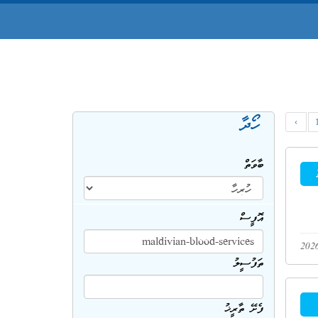
ހޯދާ
‹
ބާވަތް
އޮފީސް
ތަފުސީލު
ފެށޭ ތާރީޚު