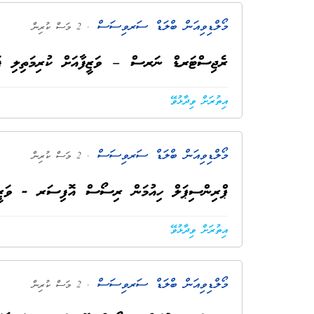
މޯލްޑިވިއަން ބްލަޑް ސަރވިސަސް
. 2 މަސް ކުރިން
ރެޖިސްޓަރޑް ނަރސް – ވަޒީފާއަށް ކުރިމަތިލި ފަރ
އިތުރަށް ވިދާޅުވޭ
މޯލްޑިވިއަން ބްލަޑް ސަރވިސަސް
. 2 މަސް ކުރިން
ޕްރިންސިޕަލް ހިއުމަން ރިސޯސް އޮފިސަރ - ވަޒީފާއ
އިތުރަށް ވިދާޅުވޭ
މޯލްޑިވިއަން ބްލަޑް ސަރވިސަސް
. 2 މަސް ކުރިން