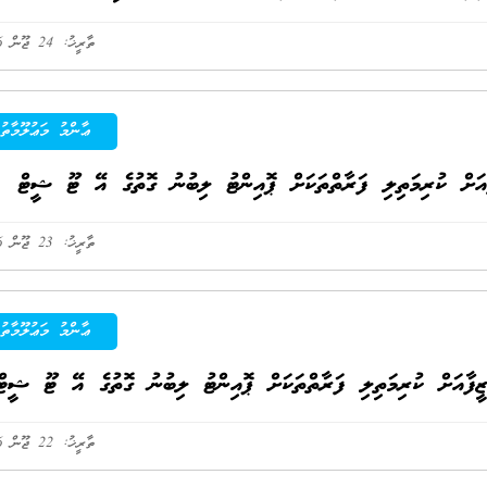
ތާރީޚު: 24 ޖޫން 2026
ޢާންމު މަޢުލޫމާތު
 ކުރިމަތިލި ފަރާތްތަކަށް ޕޮއިންޓު ލިބުނު ގޮތުގެ އޭ ޓޫ ޝީޓް
ތާރީޚު: 23 ޖޫން 2026
ޢާންމު މަޢުލޫމާތު
އަށް ކުރިމަތިލި ފަރާތްތަކަށް ޕޮއިންޓު ލިބުނު ގޮތުގެ އޭ ޓޫ ޝީޓް
ތާރީޚު: 22 ޖޫން 2026