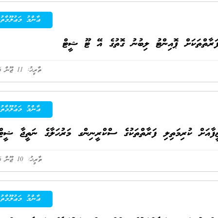
ޢާންމު މަޢުލޫމާތު
ާތްތަކަށް ޕޮއިންޓު ލިބުނު ގޮތުގެ އޭ ޓޫ ޝީޓް
ތާރީޚު: 11 ޖޫން 2026
ޢާންމު މަޢުލޫމާތު
ަށް ކުރިމަތިލި ފަރާތްތަކުގެ ސްކްރީނިންގ މަރުހަލާގެ ނަތީޖާ ޝީޓް
ތާރީޚު: 10 ޖޫން 2026
ޢާންމު މަޢުލޫމާތު