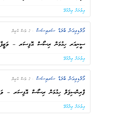
އިތުރަށް ވިދާޅުވޭ
މޯލްޑިވިއަން ބްލަޑް ސަރވިސަސް
. 2 މަސް ކުރިން
ސީނިއަރ ހިއުމަން ރިސޯސް އޮފިސަރ – ވަޒީފާއަށް
އިތުރަށް ވިދާޅުވޭ
މޯލްޑިވިއަން ބްލަޑް ސަރވިސަސް
. 2 މަސް ކުރިން
ޕްރިންސިޕަލް ހިއުމަން ރިސޯސް އޮފިސަރ – ވަޒީފާ
އިތުރަށް ވިދާޅުވޭ