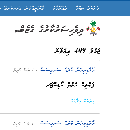
ފުރަތަމަ ޞަފްޙާ
މަޢުލޫމާތު
ޤާނޫނީގޮތުން ގެޒެޓްކުރެވޭ ލ
ޖުމްލަ 409 އިޢުލާން
މޯލްޑިވިއަން ބްލަޑް ސަރވިސަސް
. 1 މަސް ކުރިން
ޕަބްލިކް ހެލްތް ކޯޑިނޭޓަރ
އިތުރަށް ވިދާޅުވޭ
މޯލްޑިވިއަން ބްލަޑް ސަރވިސަސް
. 1 މަސް ކުރިން