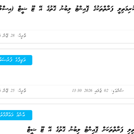
މަތިލީ ފަރާތްތަކުގެ ޕޮއިންޓު ލިބުނު ގޮތުގެ އޭ ޓޫ ޝީޓް (އިސްލާ
ތާރީޚު: 28 ޖޫން 2026
ވަޒީފާގެ ފުރުޞަތު
ސުންގަޑި: 02 ޖުލައި 2026 13:30
ތާރީޚު: 25 ޖޫން 2026
ޢާންމު މަޢުލޫމާތު
ިލި ފަރާތްތަކަށް ޕޮއިންޓު ލިބުނު ގޮތުގެ އޭ ޓޫ ޝީޓް