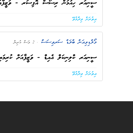
ސީނިއަރ ހިއުމަން ރިސޯސް އޮފިސަރ - ވަޒީފާއަށް 
އިތުރަށް ވިދާޅުވޭ
މޯލްޑިވިއަން ބްލަޑް ސަރވިސަސް
. 2 މަސް ކުރިން
ސީނިއަރ ކްލިނިކަލް އެއިޑް - ވަޒީފާއަށް ކުރިމަތި
އިތުރަށް ވިދާޅުވޭ