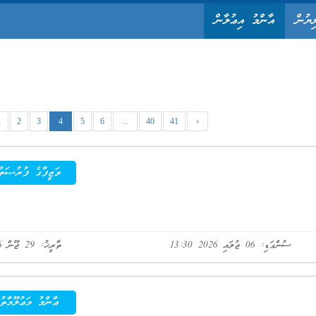
ިޔުން
އާންމު އިޢުލާން
1
2
3
4
5
6
...
40
41
›
ވަޒީފާގެ ފުރުޞަތު
ސުންގަޑި: 06 ޖުލައި 2026 13:30
ތާރީޚު: 29 ޖޫން 2026
ޢާންމު މަޢުލޫމާތު