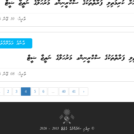
ކުރިމަތިލި ފަރާތްތަކުގެ ސްކްރީނިންގ މަރުހަލާގެ ނަތީޖާ ޝީޓް
ތާރީޚު: 10 ޖޫން 2026
ޢާންމު މަޢުލޫމާތު
ލި ފަރާތްތަކުގެ ސްކްރީނިންގ މަރުހަލާގެ ނަތީޖާ ޝީޓް
ތާރީޚު: 08 ޖޫން 2026
1
2
3
4
5
6
...
40
41
›
© ދިވެހި ސަރުކާރުގެ ގެޒެޓް 2013 - 2026