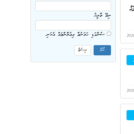
ޙު
ނިމޭ ތާރީޚު
ސުންގަޑި ހަމަނުވާ އިޢުލާންތައް އެކަނި