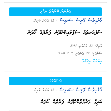
ގަންނަން ބޭނުންވާ ތަކެތި
މޯލްޑިވްސް ޕޮލިސް ސަރވިސް
. 12 އަހަރު ކުރިން
ސްޕެއަރތައް ސަޕްލައިކޮށްދޭނެ ފަރާތެއް ހޯދަން
ތާރީޚު: 22 ޖަނަވަރީ 2015
ސުންގަޑި: 29 ޖަނަވަރީ 2015 11:00
އިތުރަށް ވިދާޅުވޭ
މަސައްކަތް
މޯލްޑިވްސް ޕޮލިސް ސަރވިސް
. 12 އަހަރު ކުރިން
ބަދިގެ މަރާމާތުކޮށްދޭނެ ފަރާތެއް ހޯދަން