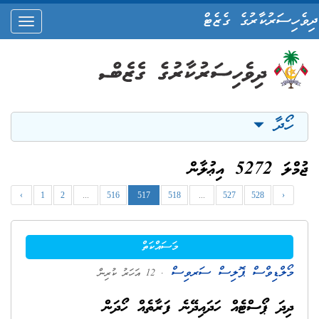
ދިވެހިސަރުކާރުގެ ގެޒެޓް
oggle
ation
ހޯދާ
ޖުމްލަ 5272 އިޢުލާން
‹
1
2
...
516
517
518
...
527
528
›
މަސައްކަތް
މޯލްޑިވްސް ޕޮލިސް ސަރވިސް
. 12 އަހަރު ކުރިން
ދިދަ ޕޯސްޓެއް ހަދައިދޭނެ ފަރާތެއް ހޯދަން