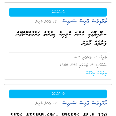
މަސައްކަތް
މޯލްޑިވްސް ޕޮލިސް ސަރވިސް
. 12 އަހަރު ކުރިން
ކ.ދޫނިދޫގައި ހުންނަ ކްލިނިކް ޢިމާރާތް މަރާމާތުކޮށްދޭނެ
ފަރާތެއް ހޯދަން
ތާރީޚު: 21 ޖަނަވަރީ 2015
ސުންގަޑި: 28 ޖަނަވަރީ 2015 11:00
އިތުރަށް ވިދާޅުވޭ
މަސައްކަތް
މޯލްޑިވްސް ޕޮލިސް ސަރވިސް
. 12 އަހަރު ކުރިން