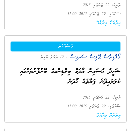
ތާރީޚު: 22 ޖަނަވަރީ 2015
ސުންގަޑި: 29 ޖަނަވަރީ 2015 11:00
އިތުރަށް ވިދާޅުވޭ
މަސައްކަތް
މޯލްޑިވްސް ޕޮލިސް ސަރވިސް
. 12 އަހަރު ކުރިން
ޝަހީދު ޙުސައިން އާދަމް ބިލްޑިންގގެ ބޭރުފާރުތަކުގައި
ކުލަލައިދޭނެ ފަރާތެއް ހޯދަން
ތާރީޚު: 22 ޖަނަވަރީ 2015
ސުންގަޑި: 29 ޖަނަވަރީ 2015 11:00
އިތުރަށް ވިދާޅުވޭ