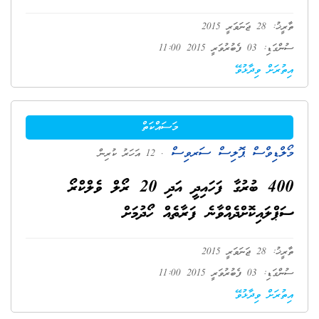
ތާރީޚު: 28 ޖަނަވަރީ 2015
ސުންގަޑި: 03 ފެބުރުވަރީ 2015 11:00
އިތުރަށް ވިދާޅުވޭ
މަސައްކަތް
މޯލްޑިވްސް ޕޮލިސް ސަރވިސް
. 12 އަހަރު ކުރިން
400 ބުރުގާ ފަހައިދީ އަދި 20 ރޯލް ވެލްކްރޯ
ސަޕްލައިކޮށްދެއްވާނެ ފަރާތެއް ހޯދުމަށް
ތާރީޚު: 28 ޖަނަވަރީ 2015
ސުންގަޑި: 03 ފެބުރުވަރީ 2015 11:00
އިތުރަށް ވިދާޅުވޭ