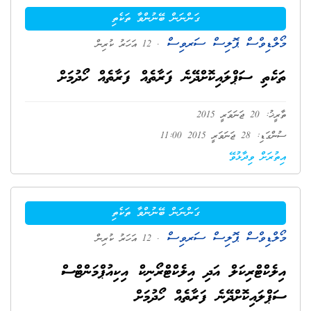
ގަންނަން ބޭނުންވާ ތަކެތި
މޯލްޑިވްސް ޕޮލިސް ސަރވިސް
. 12 އަހަރު ކުރިން
ތަކެތި ސަޕްލައިކޮށްދޭނެ ފަރާތެއް ފަރާތެއް ހޯދުމަށް
ތާރީޚު: 20 ޖަނަވަރީ 2015
ސުންގަޑި: 28 ޖަނަވަރީ 2015 11:00
އިތުރަށް ވިދާޅުވޭ
ގަންނަން ބޭނުންވާ ތަކެތި
މޯލްޑިވްސް ޕޮލިސް ސަރވިސް
. 12 އަހަރު ކުރިން
އިލެކްޓްރިކަލް އަދި އިލެކްޓްރޯނިކް އިކިއުޕްމަންޓްސް
ސަޕްލައިކޮށްދޭނެ ފަރާތެއް ހޯދުމަށް