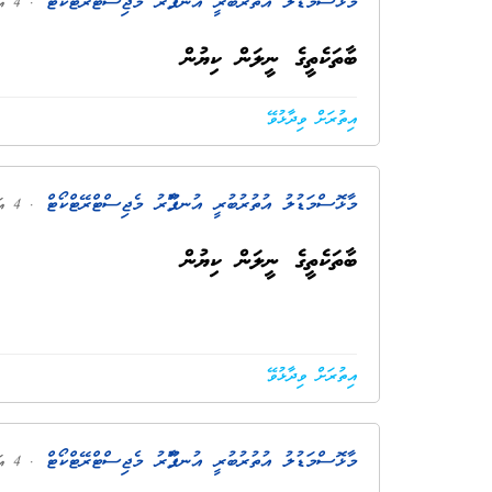
މާޅޮސްމަޑުލު އުތުރުބުރީ އުނގޫފާރު މެޖިސްޓްރޭޓްކޯޓް
. 4 އަހަރު ކުރިން
ބާތަކެތީގެ ނީލަން ކިޔުން
އިތުރަށް ވިދާޅުވޭ
މާޅޮސްމަޑުލު އުތުރުބުރީ އުނގޫފާރު މެޖިސްޓްރޭޓްކޯޓް
. 4 އަހަރު ކުރިން
ބާތަކެތީގެ ނީލަން ކިޔުން
އިތުރަށް ވިދާޅުވޭ
މާޅޮސްމަޑުލު އުތުރުބުރީ އުނގޫފާރު މެޖިސްޓްރޭޓްކޯޓް
. 4 އަހަރު ކުރިން