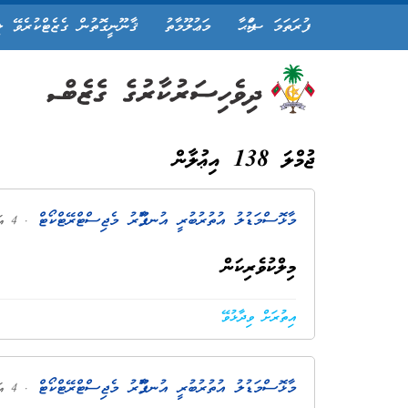
ފުރަތަމަ ޞަފްޙާ
މަޢުލޫމާތު
ޤާނޫނީގޮތުން ގެޒެޓްކުރެވޭ ލ
ޖުމްލަ 138 އިޢުލާން
މާޅޮސްމަޑުލު އުތުރުބުރީ އުނގޫފާރު މެޖިސްޓްރޭޓްކޯޓް
. 4 އަހަރު ކުރިން
މިލްކުވެރިކަން
އިތުރަށް ވިދާޅުވޭ
މާޅޮސްމަޑުލު އުތުރުބުރީ އުނގޫފާރު މެޖިސްޓްރޭޓްކޯޓް
. 4 އަހަރު ކުރިން