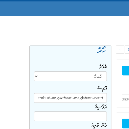
ހޯދާ
‹
ބާވަތް
އޮފީސް
ތަފުސީލު
ފެށޭ ތާރީޚު