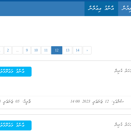
ިޔުން
އާންމު އިޢުލާން
1
2
...
9
10
11
12
13
14
›
ޢާންމު މަޢުލޫމާތު
ސުންގަޑި: 12 ޖަނަވަރީ 2023 14:00
ތާރީޚު: 05 ޖަނަވަރީ 2023
ޢާންމު މަޢުލޫމާތު