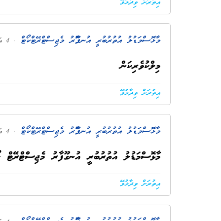
އިތުރަށް ވިދާޅުވޭ
މާޅޮސްމަޑުލު އުތުރުބުރީ އުނގޫފާރު މެޖިސްޓްރޭޓްކޯޓް
. 4 އަހަރު ކުރިން
މިލްކުވެރިކަން
އިތުރަށް ވިދާޅުވޭ
މާޅޮސްމަޑުލު އުތުރުބުރީ އުނގޫފާރު މެޖިސްޓްރޭޓްކޯޓް
. 4 އަހަރު ކުރިން
މާޅޮސްމަޑުލު އުތުރުބުރީ އުނގޫފާރު މެޖިސްޓްރޭޓް ކޯޓު
އިތުރަށް ވިދާޅުވޭ