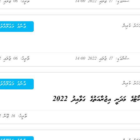
ސުންގަޑި: 17 ޖުލައި 2022 14:00
ތާރީޚު: 06 ޖުލައި 2022
ޢާންމު މަޢުލޫމާތު
ސުންގަޑި: 17 ޖުލައި 2022 14:00
ތާރީޚު: 06 ޖުލައި 2022
ޢާންމު މަޢުލޫމާތު
ގެ މަދަނީ އިޖުރާއަތުގެ ގަވާއިދު 2022
ތާރީޚު: 16 ޖޫން 2022