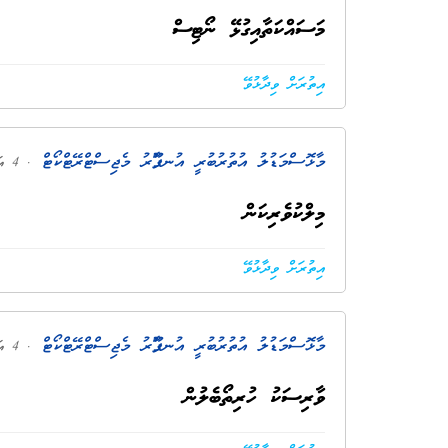
މަސައްކަތާއިގުޅޭ ނޯޓިސް
އިތުރަށް ވިދާޅުވޭ
މާޅޮސްމަޑުލު އުތުރުބުރީ އުނގޫފާރު މެޖިސްޓްރޭޓްކޯޓް
. 4 އަހަރު ކުރިން
މިލްކުވެރިކަން
އިތުރަށް ވިދާޅުވޭ
މާޅޮސްމަޑުލު އުތުރުބުރީ އުނގޫފާރު މެޖިސްޓްރޭޓްކޯޓް
. 4 އަހަރު ކުރިން
ވާރިސަކު ހުރިތޯބެލުން