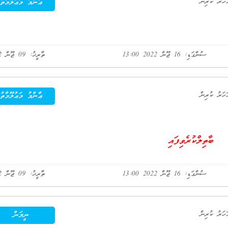
ޢާންމު މަޢުލޫމާތު
ސުންގަޑި: 16 ޖޫން 2022 13:00
ތާރީޚު: 09 ޖޫން 2022
ޢާންމު މަޢުލޫމާތު
ބާތިލްކުރެވިފައި
ސުންގަޑި: 16 ޖޫން 2022 13:00
ތާރީޚު: 09 ޖޫން 2022
ނީލަން