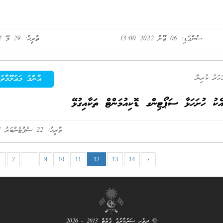
ސުންގަޑި: 06 ޖޫން 2022 13:00
ތާރީޚު: 29 މޭ 2022
ޢާންމު މަޢުލޫމާތު
އެކު ހުށަހަޅާ ސަޕޯޓިންގ ޑޮކިއުމަންޓް ތަކާއިގުޅޭ
ތާރީޚު: 22 ސެޕްޓެންބަރު 2021
1
2
...
9
10
11
12
13
14
›
© ދިވެހި ސަރުކާރުގެ ގެޒެޓް 2013 - 2026