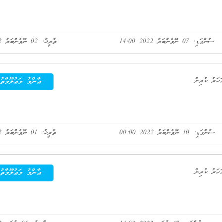
ސުންގަޑި: 07 ނޮވެންބަރު 2022 14:00
ތާރީޚު: 02 ނޮވެންބަރު 2022
ޢާންމު މަޢުލޫމާތު
ސުންގަޑި: 10 ނޮވެންބަރު 2022 00:00
ތާރީޚު: 01 ނޮވެންބަރު 2022
ޢާންމު މަޢުލޫމާތު