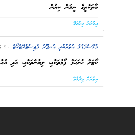
ބާތަކެތީގެ ނީލަން ކިޔުން
އިތުރަށް ވިދާޅުވޭ
މާޅޮސްމަޑުލު އުތުރުބުރީ އުނގޫފާރު މެޖިސްޓްރޭޓްކޯޓް
. 5 އަހަރު ކުރިން
ކޯޓަށް ހުށަހަޅާ ފޯމުތަކާއި، ލިޔުންތަކާއި، އަދި އެއާ
އިތުރަށް ވިދާޅުވޭ