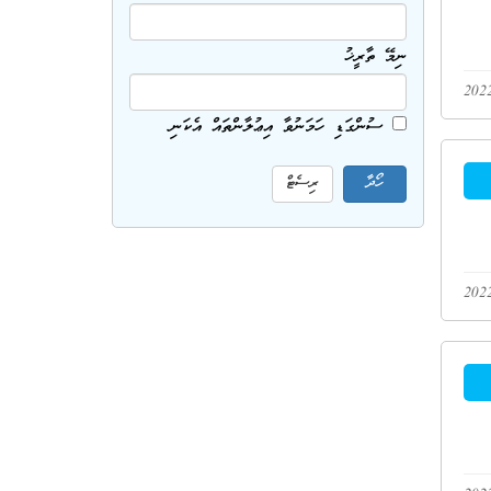
ނިމޭ ތާރީޚު
ސުންގަޑި ހަމަނުވާ އިޢުލާންތައް އެކަނި