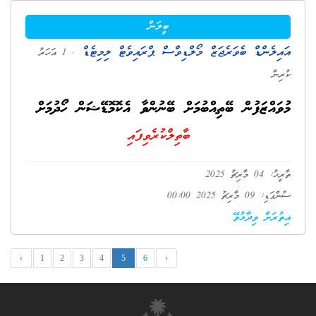
ބީލަން
އައިލެންޑް ބެވަރެޖަޒް މޯލްޑިވްސް ޕްރައިވެޓް ލިމިޓެޑް
. 1 އަހަރު
ކުރިން
މުވައްޒަފުން ބޭތިއްބުމަށް ބޭނުންވާ އެކޮމޮޑޭޝަން ހޯދުމަށް
ބާތިލްކުރެވިފައި
ތާރީޚު: 04 މާރިޗު 2025
ސުންގަޑި: 09 މާރިޗު 2025 00:00
އިތުރަށް ވިދާޅުވޭ
‹
1
2
3
4
5
6
›