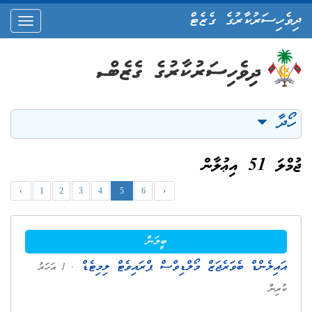
ދިވެހިސަރުކާރުގެ ގެޒެޓް
oggle
ation
ހޯދާ
ޖުމްލަ 51 އިޢުލާން
‹
1
2
3
4
5
6
›
ބީލަން
އައިލެންޑް ބެވަރެޖަޒް މޯލްޑިވްސް ޕްރައިވެޓް ލިމިޓެޑް
. 1 އަހަރު
ކުރިން