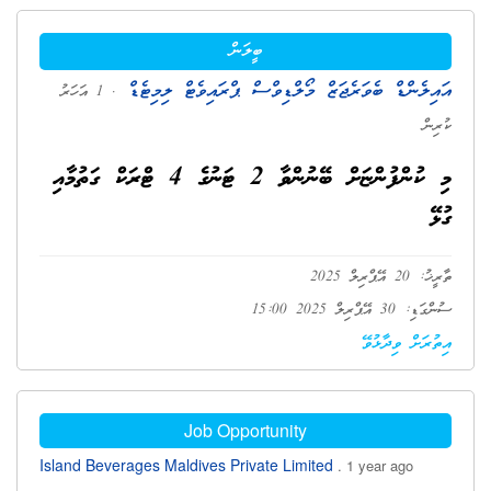
ބީލަން
އައިލެންޑް ބެވަރެޖަޒް މޯލްޑިވްސް ޕްރައިވެޓް ލިމިޓެޑް
. 1 އަހަރު
ކުރިން
މި ކުންފުންޏަށް ބޭނުންވާ 2 ޓަނުގެ 4 ޓްރަކް ގަތުމާއި
ގުޅޭ
ތާރީޚު: 20 އޭޕްރިލް 2025
ސުންގަޑި: 30 އޭޕްރިލް 2025 15:00
އިތުރަށް ވިދާޅުވޭ
Job Opportunity
Island Beverages Maldives Private Limited
. 1 year ago