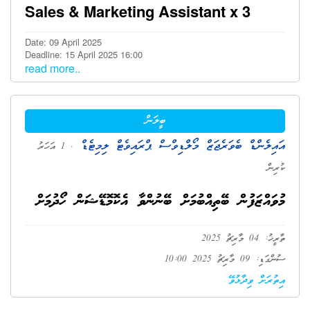
Sales & Marketing Assistant x 3
Date: 09 April 2025
Deadline: 15 April 2025 16:00
read more..
ބީލަން
އައިލެންޑް ބެވަރެޖަޒް މޯލްޑިވްސް ޕްރައިވެޓް ލިމިޓެޑް
. 1 އަހަރު
ކުރިން
މުވައްޒަފުން ބޭތިއްބުމަށް ބޭނުންވާ އެކޮމޮޑޭޝަން ހޯދުމަށް
ތާރީޚު: 04 މާރިޗު 2025
ސުންގަޑި: 09 މާރިޗު 2025 10:00
އިތުރަށް ވިދާޅުވޭ