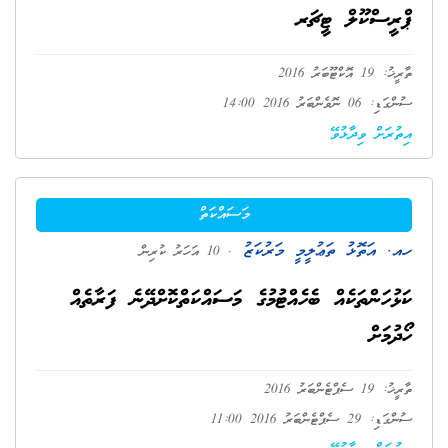
ޕްރީސްކޫލް ޓީޗަރ
ތާރީޚު: 19 އޮކްޓޫބަރު 2016
ސުންގަޑި: 06 ނޮވެންބަރު 2016 14:00
އިތުރަށް ވިދާޅުވޭ
މަސައްކަތް
ހއ. އަތޮޅު ތަޢުލީމީ މަރުކަޒު
. 10 އަހަރު ކުރިން
ކަޅުހަންތަކެއް ބެހެއްޓުމުގެ މަސައްކަތްކޮށްދޭނެ ފަރާތެއް
ހޯދުމަށް
ތާރީޚު: 19 ސެޕްޓެންބަރު 2016
ސުންގަޑި: 29 ސެޕްޓެންބަރު 2016 11:00