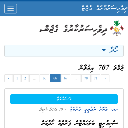
ދިވެހިސަރުކާރުގެ ގެޒެޓް
oggle
ation
ހޯދާ
ޖުމްލަ 707 އިޢުލާން
‹
1
2
...
65
66
67
...
70
71
›
މަސައްކަތް
ހއ. އަތޮޅު ތަޢުލީމީ މަރުކަޒު
. 10 އަހަރު ކުރިން
ސެކިއުރިޓީ ބަލަހައްޓާނެ ފަރާތެއް ހޯދުމަށް