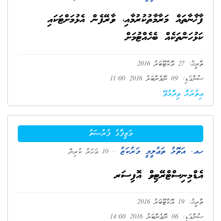
ފާޚާނާތައް މަރާމާތުކުރުމާއި، ވާރޭފެން އެޅުމަށްޓަކައި
ކަޅުހަންތަކެއް ބެހެއްޓުމަށް
ތާރީޚު: 27 އޮކްޓޫބަރު 2016
ސުންގަޑި: 09 ނޮވެންބަރު 2016 11:00
އިތުރަށް ވިދާޅުވޭ
ވަޒީފާގެ ފުރުޞަތު
ހއ. އަތޮޅު ތަޢުލީމީ މަރުކަޒު
. 10 އަހަރު ކުރިން
އެޑްމިނިސްޓްރޭޓިވް އޮފިސަރ
ތާރީޚު: 19 އޮކްޓޫބަރު 2016
ސުންގަޑި: 06 ނޮވެންބަރު 2016 14:00