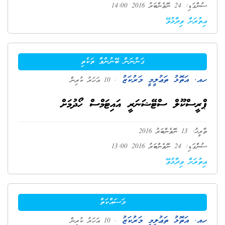
ސުންގަޑި: 24 ނޮވެންބަރު 2016 14:00
އިތުރަށް ވިދާޅުވޭ
ގަންނަން ބޭނުންވާ ތަކެތި
ހއ. އަތޮޅު ތަޢުލީމީ މަރުކަޒު
. 10 އަހަރު ކުރިން
ޕްރީސްކޫލް ސްޓޭޝަނަރީ އައިޓަމްސް ހޯދުމަށް
ތާރީޚު: 13 ނޮވެންބަރު 2016
ސުންގަޑި: 24 ނޮވެންބަރު 2016 13:00
އިތުރަށް ވިދާޅުވޭ
މަސައްކަތް
ހއ. އަތޮޅު ތަޢުލީމީ މަރުކަޒު
. 10 އަހަރު ކުރިން