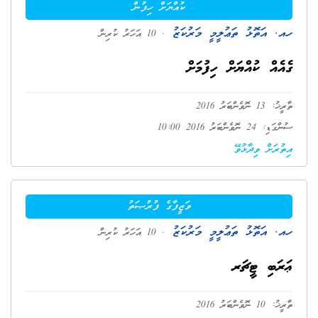
ކުއްޔަށް ހިފުން
ހއ. އަތޮޅު ތަޢުލީމީ މަރުކަޒު
. 10 އަހަރު ކުރިން
ގެއެއް ކުއްޔަށް ހިފުމަށް
ތާރީޚު: 13 ނޮވެންބަރު 2016
ސުންގަޑި: 24 ނޮވެންބަރު 2016 10:00
އިތުރަށް ވިދާޅުވޭ
ވަޒީފާގެ ފުރުޞަތު
ހއ. އަތޮޅު ތަޢުލީމީ މަރުކަޒު
. 10 އަހަރު ކުރިން
ޢަރަބި ޓީޗަރ
ތާރީޚު: 10 ނޮވެންބަރު 2016