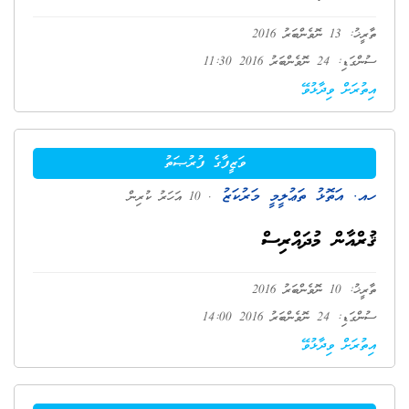
ތާރީޚު: 13 ނޮވެންބަރު 2016
ސުންގަޑި: 24 ނޮވެންބަރު 2016 11:30
އިތުރަށް ވިދާޅުވޭ
ވަޒީފާގެ ފުރުޞަތު
ހއ. އަތޮޅު ތަޢުލީމީ މަރުކަޒު
. 10 އަހަރު ކުރިން
ޤުރްއާން މުދައްރިސް
ތާރީޚު: 10 ނޮވެންބަރު 2016
ސުންގަޑި: 24 ނޮވެންބަރު 2016 14:00
އިތުރަށް ވިދާޅުވޭ