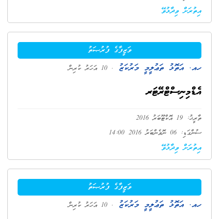
އިތުރަށް ވިދާޅުވޭ
ވަޒީފާގެ ފުރުޞަތު
ހއ. އަތޮޅު ތަޢުލީމީ މަރުކަޒު
. 10 އަހަރު ކުރިން
އެޑްމިނިސްޓްރޭޓަރ
ތާރީޚު: 19 އޮކްޓޫބަރު 2016
ސުންގަޑި: 06 ނޮވެންބަރު 2016 14:00
އިތުރަށް ވިދާޅުވޭ
ވަޒީފާގެ ފުރުޞަތު
ހއ. އަތޮޅު ތަޢުލީމީ މަރުކަޒު
. 10 އަހަރު ކުރިން