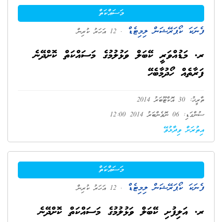
މަސައްކަތް
ފެނަކަ ކޯޕަރޭޝަން ލިމިޓެޑް
. 12 އަހަރު ކުރިން
ރ. މަޑުއްވަރީ ކޭބަލް ވަޅުލުމުގެ މަސައްކަތް ކޮށްދޭނެ
ފަރާތެއް ހޯދުމާބެހޭ
ތާރީޚު: 30 އޮކްޓޫބަރު 2014
ސުންގަޑި: 06 ނޮވެންބަރު 2014 12:00
އިތުރަށް ވިދާޅުވޭ
މަސައްކަތް
ފެނަކަ ކޯޕަރޭޝަން ލިމިޓެޑް
. 12 އަހަރު ކުރިން
ރ. އަލިފުށި ކޭބަލް ވަޅުލުމުގެ މަސައްކަތް ކޮށްދޭނެ