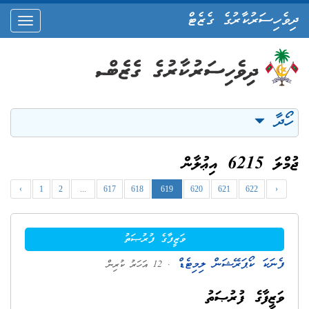
ދިވެހިސަރުކާރުގެ ގެޒެޓް
oggle
ation
ހޯދާ
ޖުމްލަ 6215 އިޢުލާން
‹
1
2
...
617
618
619
620
621
622
›
ވަޒީފާގެ ފުރުޞަތު
ފެނަކަ ކޯޕަރޭޝަން ލިމިޓެޑް
. 12 އަހަރު ކުރިން
ވަޒީފާގެ ފުރުޞަތު