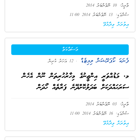
ތާރީޚު: 10 ނޮވެންބަރު 2014
ސުންގަޑި: 13 ނޮވެންބަރު 2014 11:00
އިތުރަށް ވިދާޅުވޭ
މަސައްކަތް
ފެނަކަ ކޯޕަރޭޝަން ލިމިޓެޑް
. 12 އަހަރު ކުރިން
މ. މަޑުއްވަރީ އިންޖީނުގެ މިހާރުހުރިތަން ނޫން އެހެން
ސަރަޙައްދަކަށް ބަދަލުކޮށްދޭނެ ފަރާތެއް ހޯދަން
ތާރީޚު: 03 ނޮވެންބަރު 2014
ސުންގަޑި: 16 ނޮވެންބަރު 2014 11:00
އިތުރަށް ވިދާޅުވޭ