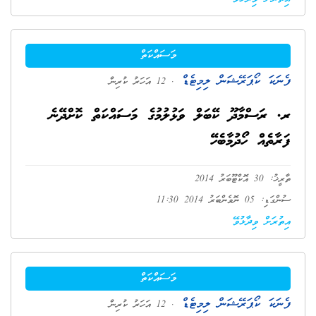
މަސައްކަތް
ފެނަކަ ކޯޕަރޭޝަން ލިމިޓެޑް
. 12 އަހަރު ކުރިން
ރ. ރަސްމާދޫ ކޭބަލް ވަޅުލުމުގެ މަސައްކަތް ކޮށްދޭނެ
ފަރާތެއް ހޯދުމާބެހޭ
ތާރީޚު: 30 އޮކްޓޫބަރު 2014
ސުންގަޑި: 05 ނޮވެންބަރު 2014 11:30
އިތުރަށް ވިދާޅުވޭ
މަސައްކަތް
ފެނަކަ ކޯޕަރޭޝަން ލިމިޓެޑް
. 12 އަހަރު ކުރިން