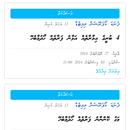
މަސައްކަތް
ފެނަކަ ކޯޕަރޭޝަން ލިމިޓެޑް
. 12 އަހަރު ކުރިން
4 ބުރީގެ އިމާރާތެއް އަޅާނެ ފަރާތެއް ހޯދުމާބެހޭ
ތާރީޚު: 27 ނޮވެންބަރު 2014
ސުންގަޑި: 03 ޑިސެންބަރު 2014 11:00
އިތުރަށް ވިދާޅުވޭ
މަސައްކަތް
ފެނަކަ ކޯޕަރޭޝަން ލިމިޓެޑް
. 12 އަހަރު ކުރިން
މަގު ކޮންނާނެ ފަރާތެއް ހޯދުމާބެހޭ