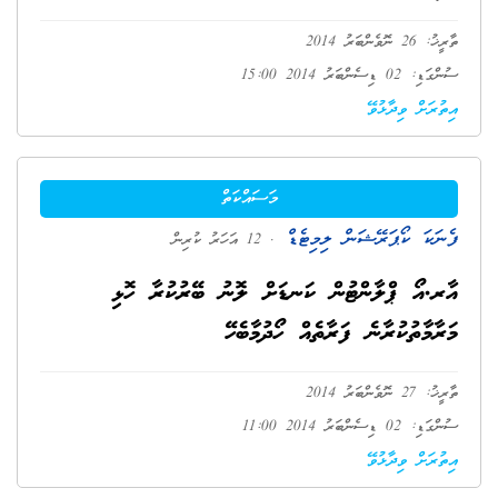
ތާރީޚު: 26 ނޮވެންބަރު 2014
ސުންގަޑި: 02 ޑިސެންބަރު 2014 15:00
އިތުރަށް ވިދާޅުވޭ
މަސައްކަތް
ފެނަކަ ކޯޕަރޭޝަން ލިމިޓެޑް
. 12 އަހަރު ކުރިން
އާރ.އޯ ޕްލާންޓުން ކަނޑަށް ލޮނު ބޭރުކުރާ ހޮޅި
މަރާމާތުކުރާނެ ފަރާތެއް ހޯދުމާބެހޭ
ތާރީޚު: 27 ނޮވެންބަރު 2014
ސުންގަޑި: 02 ޑިސެންބަރު 2014 11:00
އިތުރަށް ވިދާޅުވޭ