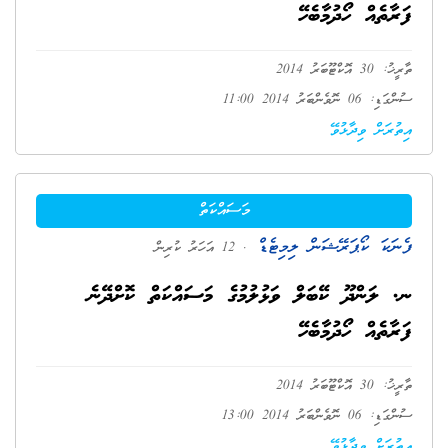
ފަރާތެއް ހޯދުމާބެހޭ
ތާރީޚު: 30 އޮކްޓޫބަރު 2014
ސުންގަޑި: 06 ނޮވެންބަރު 2014 11:00
އިތުރަށް ވިދާޅުވޭ
މަސައްކަތް
ފެނަކަ ކޯޕަރޭޝަން ލިމިޓެޑް
. 12 އަހަރު ކުރިން
ނ. ލަންދޫ ކޭބަލް ވަޅުލުމުގެ މަސައްކަތް ކޮށްދޭނެ
ފަރާތެއް ހޯދުމާބެހޭ
ތާރީޚު: 30 އޮކްޓޫބަރު 2014
ސުންގަޑި: 06 ނޮވެންބަރު 2014 13:00
އިތުރަށް ވިދާޅުވޭ