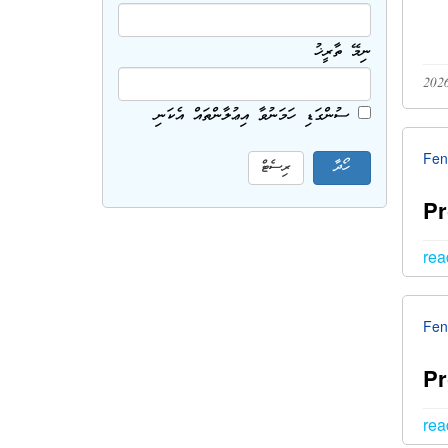
ނިމޭ ތާރީޚު
ސުންގަޑި ހަމަނުވާ އިޢުލާންތައް އެކަނި
Fen
Pr
rea
Fen
Pr
rea