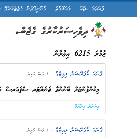
ފުރަތަމަ ޞަފްޙާ
މަޢުލޫމާތު
ޤާނޫނީގޮތުން ގެޒެޓްކުރެވޭ ލ
ޖުމްލަ 6215 އިޢުލާން
ފެނަކަ ކޯޕަރޭޝަން ލިމިޓެޑް
. 1 މަސް ކުރިން
މިކުންފުންޏަށް ބޭނުންވާ ޖެނެރޭޓަރ ސްޕެއަރސް ގަތ
އިތުރަށް ވިދާޅުވޭ
ފެނަކަ ކޯޕަރޭޝަން ލިމިޓެޑް
. 1 މަސް ކުރިން