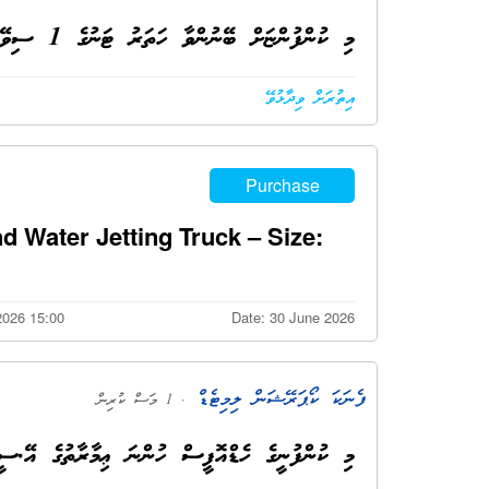
މި ކުންފުންޏަށް ބޭނުންވާ ހަތަރު ޓަނުގެ 1 ސިވޭޖް ސަކްޝަން އެންޑް ވޯޓަރ ޖެޓިންގ ޓްރަކް ގަތުމާއި ގުޅޭ:
އިތުރަށް ވިދާޅުވޭ
Purchase
Water Jetting Truck – Size:
2026 15:00
Date: 30 June 2026
ފެނަކަ ކޯޕަރޭޝަން ލިމިޓެޑް
. 1 މަސް ކުރިން
މި ކުންފުނީގެ ހެޑްއޮފީސް ހުންނަ ޢިމާރާތުގެ އޭ.