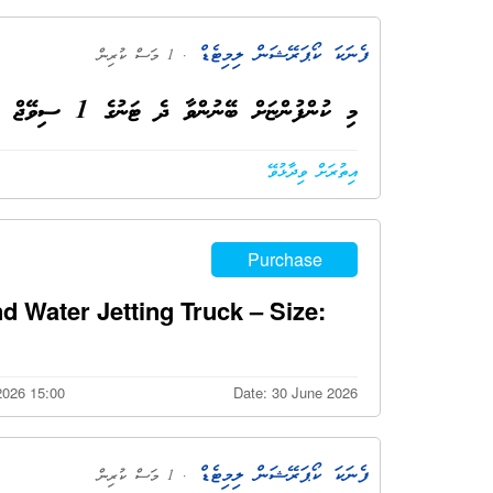
ފެނަކަ ކޯޕަރޭޝަން ލިމިޓެޑް
. 1 މަސް ކުރިން
މި ކުންފުންޏަށް ބޭނުންވާ ދެ ޓަނުގެ 1 ސިވޭޖް ސަކްޝަން އެންޑް ވޯޓަރ ޖެޓިންގް ޓްރަކް ގަތުމާއި ގުޅޭ:
އިތުރަށް ވިދާޅުވޭ
Purchase
Water Jetting Truck – Size:
2026 15:00
Date: 30 June 2026
ފެނަކަ ކޯޕަރޭޝަން ލިމިޓެޑް
. 1 މަސް ކުރިން