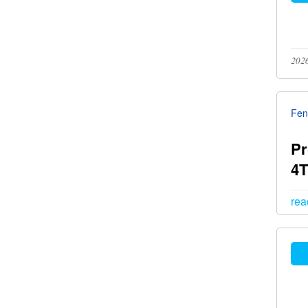
Fen
Pr
4T
rea