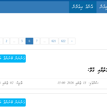
ިޔުން
އާންމު އިޢުލާން
1
2
...
5
6
7
...
621
622
›
ގަންނަން ބޭނުންވާ ތަ
ުމާއި ގުޅޭ:
ސުންގަޑި: 13 ޖުލައި 2026 15:00
ތާރީޚު: 02 ޖުލައި 2026
ގަންނަން ބޭނުންވާ ތަ