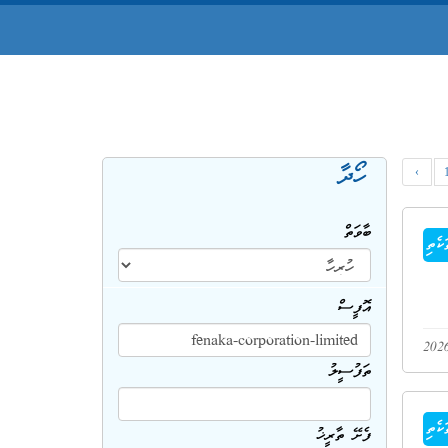
ހޯދާ
‹
ބާވަތް
ކެތި
އޮފީސް
ތަފުސީލު
ކެތި
ފެށޭ ތާރީޚު