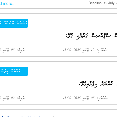
d more..
Deadline: 12 July 
ގަންނަން ބޭނުންވާ ތަ
ސް ސްޕެއާރސް ގަތުމާއި ގުޅޭ:
ސުންގަޑި: 12 ޖުލައި 2026 15:00
ތާރީޚު: 05 ޖުލައި 2026
ކުއްޔަށް ހިފުން
ސުންގަޑި: 05 ޖުލައި 2026 15:00
ތާރީޚު: 02 ޖުލައި 2026