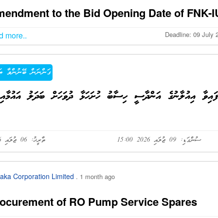
endment to the Bid Opening Date of FNK-I
d more..
Deadline: 09 July 
ގަންނަން ބޭނުންވާ ތަ
ފައިވާ އިއުލާނުގެ އަންދާސީ ހިސާބު ހުށަހަޅާ ދުވަހަށް ބަދަލު އައުމާއި
ސުންގަޑި: 09 ޖުލައި 2026 15:00
ތާރީޚު: 06 ޖުލައި 2026
aka Corporation Limited
. 1 month ago
ocurement of RO Pump Service Spares