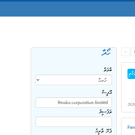
ހޯދާ
‹
ބާވަތް
ކެތި
އޮފީސް
ތަފުސީލު
Fen
ފެށޭ ތާރީޚު