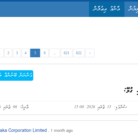
ިޔުން
އާންމު އިޢުލާން
1
2
3
4
5
6
...
621
622
›
ގަންނަން ބޭނުންވާ ތަ
 ގުޅޭ:
ސުންގަޑި: 15 ޖުލައި 2026 15:00
ތާރީޚު: 06 ޖުލައި 2026
aka Corporation Limited
. 1 month ago