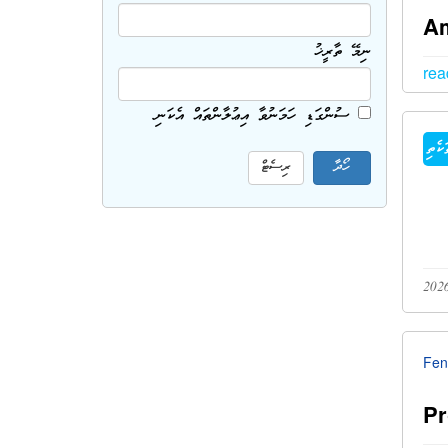
Am
ނިމޭ ތާރީޚު
rea
ސުންގަޑި ހަމަނުވާ އިޢުލާންތައް އެކަނި
ކެތި
Fen
Pr