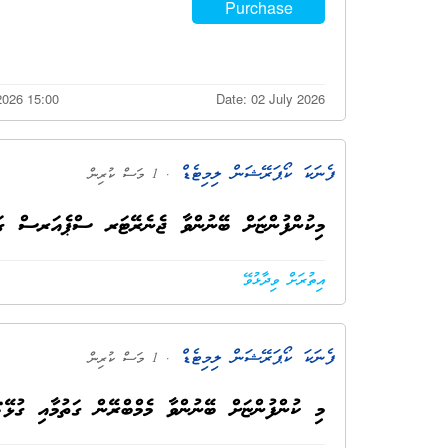
Purchase
2026 15:00
Date: 02 July 2026
ފެނަކަ ކޯޕަރޭޝަން ލިމިޓެޑް
. 1 މަސް ކުރިން
މިކުންފުންޏަށް ބޭނުންވާ ޖެނެރޭޓަރ ސްޕެއަރސް ގަތ
އިތުރަށް ވިދާޅުވޭ
ފެނަކަ ކޯޕަރޭޝަން ލިމިޓެޑް
. 1 މަސް ކުރިން
މި ކުންފުންޏަށް ބޭނުންވާ މެމްބްރޭން ގަތުމާއި ގުޅޭ: