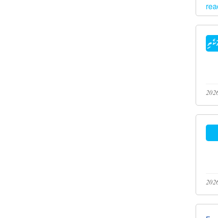
rea
ކެތި