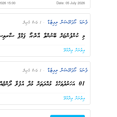
2026 15:00
Date: 05 July 2026
ފެނަކަ ކޯޕަރޭޝަން ލިމިޓެޑް
. 1 މަސް ކުރިން
މި ކުންފުންޏަށް ބޭނުންވާ އާރް.އޯ ޕަމްޕް ސާރވި
އިތުރަށް ވިދާޅުވޭ
ފެނަކަ ކޯޕަރޭޝަން ލިމިޓެޑް
. 1 މަސް ކުރިން
01 އަހަރުދުވަހުގެ މުއްދަތަށް މުދާ އުފުލާ ދޯންޏެއް ކުއްޔަށް ހިފުމާއިގުޅޭ:
އިތުރަށް ވިދާޅުވޭ