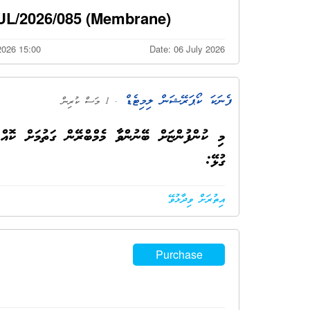
UL/2026/085 (Membrane)
2026 15:00
Date: 06 July 2026
ފެނަކަ ކޯޕަރޭޝަން ލިމިޓެޑް
. 1 މަސް ކުރިން
މި ކުންފުންޏަށް ބޭނުންވާާ މެމްބްރޭން ގަތުމަށް ކޮއް
ގުޅޭ:
އިތުރަށް ވިދާޅުވޭ
Purchase