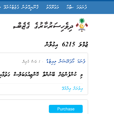
ފުރަތަމަ ޞަފްޙާ
މަޢުލޫމާތު
ޤާނޫނީގޮތުން ގެޒެޓްކުރެވޭ ލ
ޖުމްލަ 6215 އިޢުލާން
ފެނަކަ ކޯޕަރޭޝަން ލިމިޓެޑް
. 1 މަސް ކުރިން
މި ކުންފުންޏަށް ބޭނުންވާ ކޮންޒިއުމަބަލްސް ގަތުމާއި
އިތުރަށް ވިދާޅުވޭ
Purchase