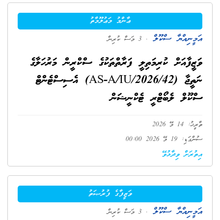
ޢާންމު މަޢުލޫމާތު
އަމީނިއްޔާ ސްކޫލް
. 3 މަސް ކުރިން
ވަޒީފާއަށް ކުރިމަތިލީ ފަރާތްތަކުގެ ސްކްރީން މަރުހަލާގެ
ނަތީޖާ (AS-A/IU/2026/42) އެސިސްޓެންޓް
ސްކޫލް ލެބޯޓްރީ ޓެކްނީޝަން
ތާރީޚު: 14 މޭ 2026
ސުންގަޑި: 19 މޭ 2026 00:00
އިތުރަށް ވިދާޅުވޭ
ވަޒީފާގެ ފުރުޞަތު
އަމީނިއްޔާ ސްކޫލް
. 3 މަސް ކުރިން