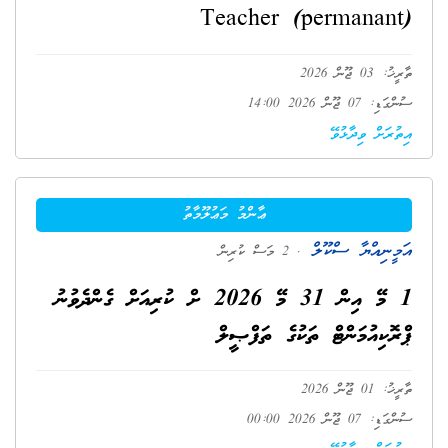
Teacher (permanant)
ތާރީޚު: 03 ޖޫން 2026
ސުންގަޑި: 07 ޖޫން 2026 14:00
އިތުރަށް ވިދާޅުވޭ
ޢާންމު މަޢުލޫމާތު
އަމީނިއްޔާ ސްކޫލް
. 2 މަސް ކުރިން
1 މޭ އިން 31 މޭ 2026 ށް ކުރިއަށް ގެންދެވުނު
ޕްރޮކިއުމަންޓް ތަކުގެ ތަފްޞީލް
ތާރީޚު: 01 ޖޫން 2026
ސުންގަޑި: 07 ޖޫން 2026 00:00