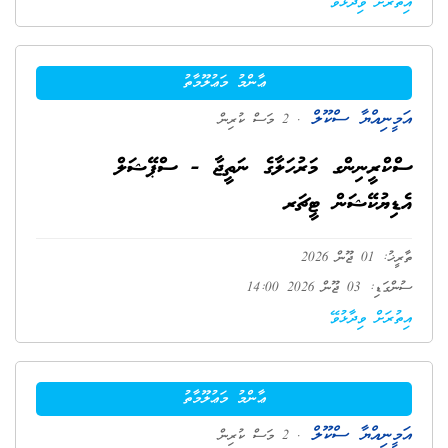
އިތުރަށް ވިދާޅުވޭ
ޢާންމު މަޢުލޫމާތު
އަމީނިއްޔާ ސްކޫލް
. 2 މަސް ކުރިން
ސްކްރީނިންގ މަރުހަލާގެ ނަތީޖާ - ސްޕޭޝަލް
އެޑިޔުކޭޝަން ޓީޗަރ
ތާރީޚު: 01 ޖޫން 2026
ސުންގަޑި: 03 ޖޫން 2026 14:00
އިތުރަށް ވިދާޅުވޭ
ޢާންމު މަޢުލޫމާތު
އަމީނިއްޔާ ސްކޫލް
. 2 މަސް ކުރިން