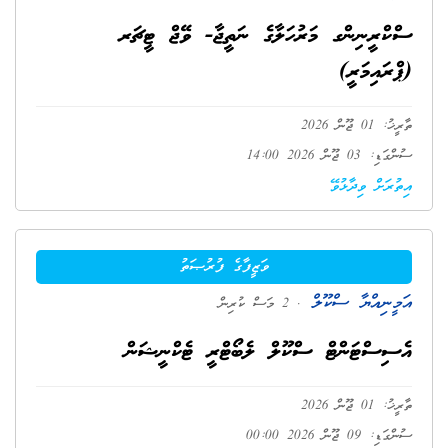
ސްކްރީނިންގ މަރުހަލާގެ ނަތީޖާ- ވޭޖް ޓީޗަރ
(ޕްރައިމަރީ)
ތާރީޚު: 01 ޖޫން 2026
ސުންގަޑި: 03 ޖޫން 2026 14:00
އިތުރަށް ވިދާޅުވޭ
ވަޒީފާގެ ފުރުޞަތު
އަމީނިއްޔާ ސްކޫލް
. 2 މަސް ކުރިން
އެސިސްޓަންޓް ސްކޫލް ލެބޯޓްރީ ޓެކްނީޝަން
ތާރީޚު: 01 ޖޫން 2026
ސުންގަޑި: 09 ޖޫން 2026 00:00