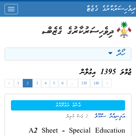
ދިވެހިސަރުކާރުގެ ގެޒެޓް
oggle
ation
ހޯދާ
ޖުމްލަ 1395 އިޢުލާން
‹
1
2
3
4
5
6
...
139
140
›
ޢާންމު މަޢުލޫމާތު
އަމީނިއްޔާ ސްކޫލް
. 2 މަސް ކުރިން
A2 Sheet - Special Education