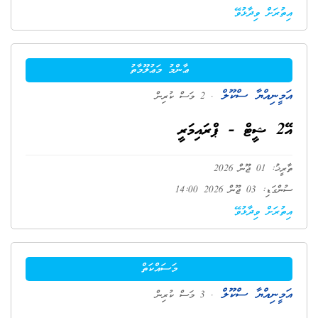
އިތުރަށް ވިދާޅުވޭ
ޢާންމު މަޢުލޫމާތު
އަމީނިއްޔާ ސްކޫލް
. 2 މަސް ކުރިން
އޭ2 ޝީޓް - ޕްރައިމަރީ
ތާރީޚު: 01 ޖޫން 2026
ސުންގަޑި: 03 ޖޫން 2026 14:00
އިތުރަށް ވިދާޅުވޭ
މަސައްކަތް
އަމީނިއްޔާ ސްކޫލް
. 3 މަސް ކުރިން