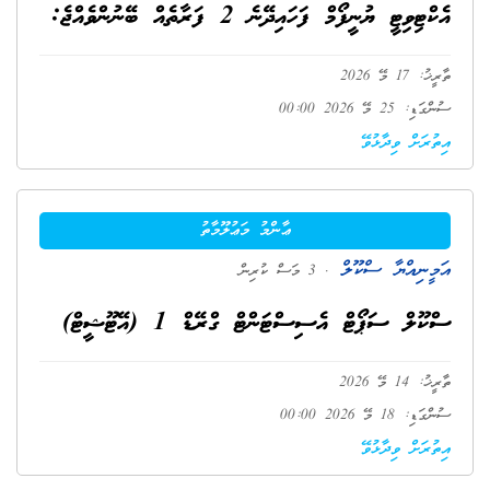
އެކްޓިވިޓީ ޔުނީފޯމް ފަހައިދޭނެ 2 ފަރާތެއް ބޭނުންވެއްޖެ:
ތާރީޚު: 17 މޭ 2026
ސުންގަޑި: 25 މޭ 2026 00:00
އިތުރަށް ވިދާޅުވޭ
ޢާންމު މަޢުލޫމާތު
އަމީނިއްޔާ ސްކޫލް
. 3 މަސް ކުރިން
ސްކޫލް ސަޕޯޓް އެސިސްޓަންޓް ގްރޭޑް 1 (އޭޓޫޝީޓް)
ތާރީޚު: 14 މޭ 2026
ސުންގަޑި: 18 މޭ 2026 00:00
އިތުރަށް ވިދާޅުވޭ