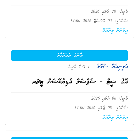
ތާރީޚު: 28 ޖުލައި 2026
ސުންގަޑި: 05 އޮގަސްޓް 2026 14:00
އިތުރަށް ވިދާޅުވޭ
ޢާންމު މަޢުލޫމާތު
އަމީނިއްޔާ ސްކޫލް
. 1 މަސް ކުރިން
އޭ2 ޝީޓް - ސެޕްޝަލް އެޑިޔުކޭޝަން ޓީޗަރ
ތާރީޚު: 06 ޖުލައި 2026
ސުންގަޑި: 08 ޖުލައި 2026 14:00
އިތުރަށް ވިދާޅުވޭ