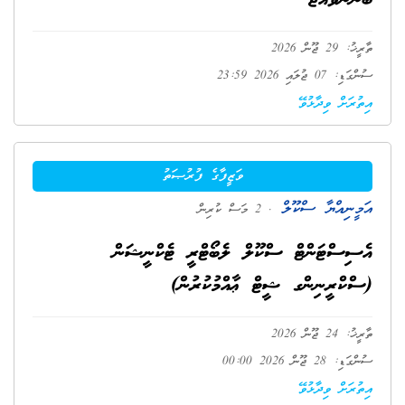
ބޭނުންވެއްޖެ
ތާރީޚު: 29 ޖޫން 2026
ސުންގަޑި: 07 ޖުލައި 2026 23:59
އިތުރަށް ވިދާޅުވޭ
ވަޒީފާގެ ފުރުޞަތު
އަމީނިއްޔާ ސްކޫލް
. 2 މަސް ކުރިން
އެސިސްޓަންޓް ސްކޫލް ލެބޯޓްރީ ޓެކްނީޝަން
(ސްކްރީނިންގ ޝީޓް ޢާއްމުކުރުން)
ތާރީޚު: 24 ޖޫން 2026
ސުންގަޑި: 28 ޖޫން 2026 00:00
އިތުރަށް ވިދާޅުވޭ