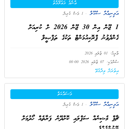
ޢާންމު މަޢުލޫމާތު
އަމީނިއްޔާ ސްކޫލް
. 1 މަސް ކުރިން
1 ޖޫން އިން 30 ޖޫން 2026 ށް ކުރިއަށް
ގެންދެވުނު ޕްރޮކިއުމަންޓް ތަކުގެ ތަފްޞީލް
ތާރީޚު: 01 ޖުލައި 2026
ސުންގަޑި: 07 ޖުލައި 2026 00:00
އިތުރަށް ވިދާޅުވޭ
މަސައްކަތް
އަމީނިއްޔާ ސްކޫލް
. 1 މަސް ކުރިން
ޗާޕް މެޝިނެއް ސަޕްލައި ކޮށްދޭނެ ފަރާތެއް ހޯދުމަށް