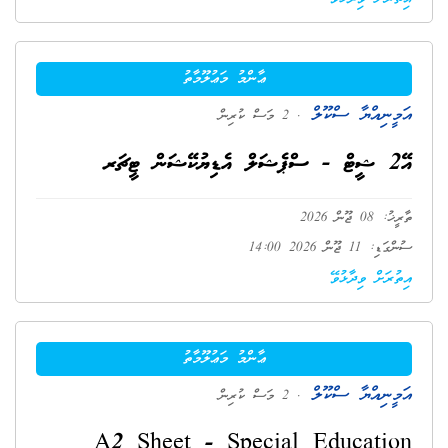
ޢާންމު މަޢުލޫމާތު
އަމީނިއްޔާ ސްކޫލް
. 2 މަސް ކުރިން
އޭ2 ޝީޓް - ސްޕެޝަލް އެޑިޔުކޭޝަން ޓީޗަރ
ތާރީޚު: 08 ޖޫން 2026
ސުންގަޑި: 11 ޖޫން 2026 14:00
އިތުރަށް ވިދާޅުވޭ
ޢާންމު މަޢުލޫމާތު
އަމީނިއްޔާ ސްކޫލް
. 2 މަސް ކުރިން
A2 Sheet - Special Education