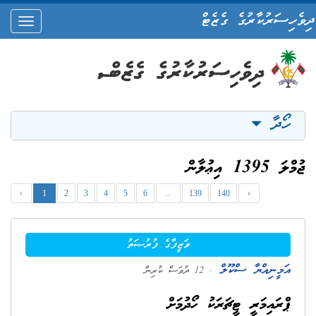
ދިވެހިސަރުކާރުގެ ގެޒެޓް
oggle
ation
ހޯދާ
ޖުމްލަ 1395 އިޢުލާން
‹
1
2
3
4
5
6
...
139
140
›
ވަޒީފާގެ ފުރުޞަތު
އަމީނިއްޔާ ސްކޫލް
. 12 ދުވަސް ކުރިން
ޕްރައިމަރީ ޓީޗަރަކު ހޯދުމަށް