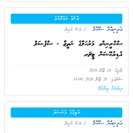
ޢާންމު މަޢުލޫމާތު
އަމީނިއްޔާ ސްކޫލް
. 2 މަސް ކުރިން
ސްކްރީނިންގ މަރުހަލާގެ ނަތީޖާ - ސްޕެޝަލް
އެޑިޔުކޭޝަން ޓީޗަރ
ތާރީޚު: 24 ޖޫން 2026
ސުންގަޑި: 28 ޖޫން 2026 14:00
އިތުރަށް ވިދާޅުވޭ
ވަޒީފާގެ ފުރުޞަތު
އަމީނިއްޔާ ސްކޫލް
. 2 މަސް ކުރިން