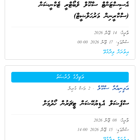
އެސިސްޓަންޓް ސްކޫލް ލެބޯޓްރީ ޓެކްނީޝަން
(ސްކްރީނިން މަރުޙަލާޝީޓް)
ތާރީޚު: 14 ޖޫން 2026
ސުންގަޑި: 17 ޖޫން 2026 00:00
އިތުރަށް ވިދާޅުވޭ
ވަޒީފާގެ ފުރުޞަތު
އަމީނިއްޔާ ސްކޫލް
. 2 މަސް ކުރިން
ސްޕެޝަލް އެޑިޔުކޭޝަން ޓީޗަރުން ހޯދުމަށް
ތާރީޚު: 08 ޖޫން 2026
ސުންގަޑި: 15 ޖޫން 2026 14:00
އިތުރަށް ވިދާޅުވޭ