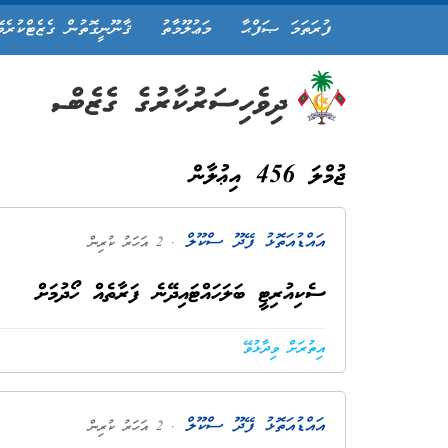
ފުރަތަމަ ޞަފްޙާ
މަޢުލޫމާތު
ޤާނޫނީގޮތުން ގެޒެޓްކުރެވ
ޖުމްލަ 456 އިޢުލާން
އައްޑުއަތޮޅު ފޭދޫ ސްކޫލް
. 2 އަހަރު ކުރިން
ސެކިއުރިޓީ ބަލަހައްޓައިދޭނެ ފަރާތެއް ހޯދުމަށް
އިތުރަށް ވިދާޅުވޭ
އައްޑުއަތޮޅު ފޭދޫ ސްކޫލް
. 2 އަހަރު ކުރިން