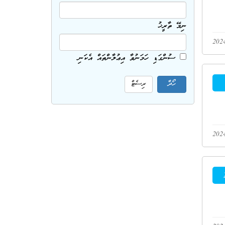
ނިމޭ ތާރީޚު
ސުންގަޑި ހަމަނުވާ އިޢުލާންތައް އެކަނި