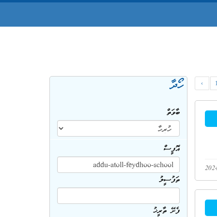
ހޯދާ
‹
ބާވަތް
އޮފީސް
ތަފުސީލު
ފެށޭ ތާރީޚު