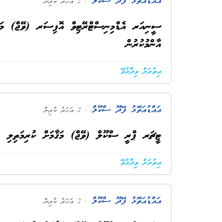
އައްޑުއަތޮޅު ފޭދޫ ސްކޫލް
. 2 އަހަރު ކުރިން
ސީނިއަރ އެޑްމިނިސްޓްރޭޓިވް އޮފިސަރ (ވޭޖް) މަޤާމ
އާންމުކުރުން
އިތުރަށް ވިދާޅުވޭ
އައްޑުއަތޮޅު ފޭދޫ ސްކޫލް
. 2 އަހަރު ކުރިން
ޓީޗަރ ޕްރީ ސްކޫލް (ވޭޖް) މަޤާމަށް ކުރިމަތިލި ފަރާތްތަކުގެ A2 ޝީ
އިތުރަށް ވިދާޅުވޭ
އައްޑުއަތޮޅު ފޭދޫ ސްކޫލް
. 2 އަހަރު ކުރިން