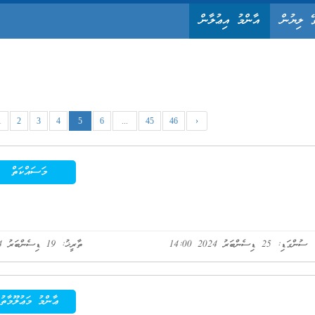
ޭ ލިޔުން
އާންމު އިޢުލާން
1
2
3
4
5
6
...
45
46
›
މަސައްކަތް
ސުންގަޑި: 25 ޑިސެންބަރު 2024 14:00
ތާރީޚު: 19 ޑިސެންބަރު 2024
ޢާންމު މަޢުލޫމާތު