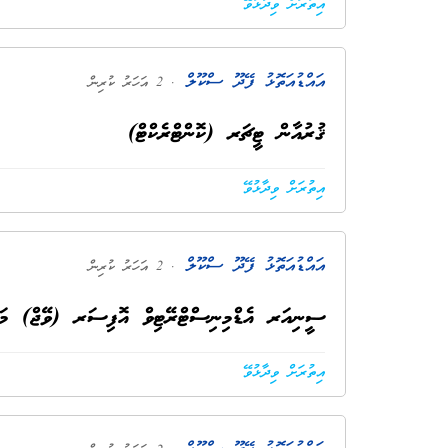
އިތުރަށް ވިދާޅުވޭ
އައްޑުއަތޮޅު ފޭދޫ ސްކޫލް
. 2 އަހަރު ކުރިން
ޤުރުއާން ޓީޗަރ (ކޮންޓްރެކްޓް)
އިތުރަށް ވިދާޅުވޭ
އައްޑުއަތޮޅު ފޭދޫ ސްކޫލް
. 2 އަހަރު ކުރިން
ސީނިއަރ އެޑްމިނިސްޓްރޭޓިވް އޮފިސަރ (ވޭޖް) މަޤާމަށް ކުރިމަތި
އިތުރަށް ވިދާޅުވޭ