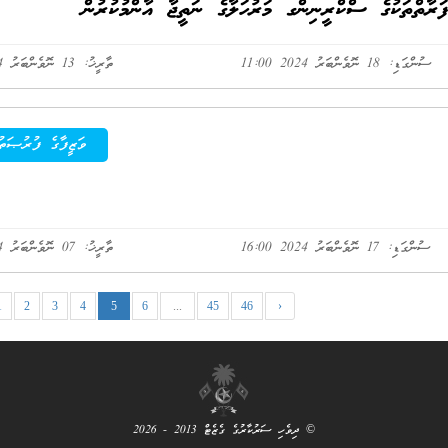
ާތްތަކުގެ ސްކްރީނިންގ މަރުހަލާގެ ނަތީޖާ އާންމުކުރުން
ސުންގަޑި: 18 ނޮވެންބަރު 2024 11:00
ތާރީޚު: 13 ނޮވެންބަރު 2024
ވަޒީފާގެ ފުރުޞަތު
ސުންގަޑި: 17 ނޮވެންބަރު 2024 16:00
ތާރީޚު: 07 ނޮވެންބަރު 2024
1
2
3
4
5
6
...
45
46
›
© ދިވެހި ސަރުކާރުގެ ގެޒެޓް 2013 - 2026