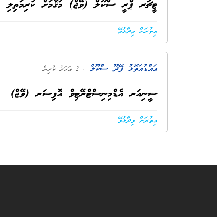
ޓީޗަރ ޕްރީ ސްކޫލް (ވޭޖް) މަޤާމަށް ކުރިމަތިލި ފަރ
އިތުރަށް ވިދާޅުވޭ
އައްޑުއަތޮޅު ފޭދޫ ސްކޫލް
. 2 އަހަރު ކުރިން
ސީނިއަރ އެޑްމިނިސްޓްރޭޓިވް އޮފިސަރ (ވޭޖް)
އިތުރަށް ވިދާޅުވޭ