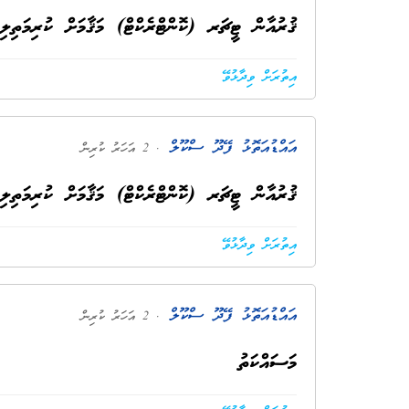
ޤުރުއާން ޓީޗަރ (ކޮންޓްރެކްޓް) މަޤާމަށް ކުރިމަތިލި ފަރާތްތަކުގެ 2
އިތުރަށް ވިދާޅުވޭ
އައްޑުއަތޮޅު ފޭދޫ ސްކޫލް
. 2 އަހަރު ކުރިން
ޤުރުއާން ޓީޗަރ (ކޮންޓްރެކްޓް) މަޤާމަށް ކުރިމަތިލި
އިތުރަށް ވިދާޅުވޭ
އައްޑުއަތޮޅު ފޭދޫ ސްކޫލް
. 2 އަހަރު ކުރިން
މަސައްކަތު