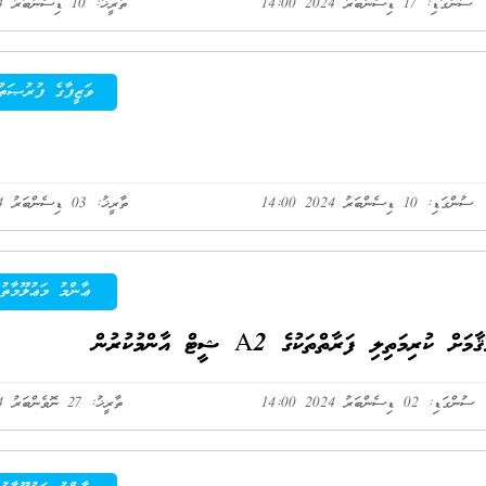
ސުންގަޑި: 17 ޑިސެންބަރު 2024 14:00
ތާރީޚު: 10 ޑިސެންބަރު 2024
ވަޒީފާގެ ފުރުޞަތު
ސުންގަޑި: 10 ޑިސެންބަރު 2024 14:00
ތާރީޚު: 03 ޑިސެންބަރު 2024
ޢާންމު މަޢުލޫމާތު
ލި ފަރާތްތަކުގެ A2 ޝީޓް އާންމުކުރުން
ސުންގަޑި: 02 ޑިސެންބަރު 2024 14:00
ތާރީޚު: 27 ނޮވެންބަރު 2024