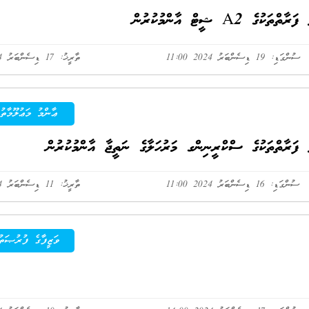
A ޝީޓް އާންމުކުރުން
ސުންގަޑި: 19 ޑިސެންބަރު 2024 11:00
ތާރީޚު: 17 ޑިސެންބަރު 2024
ޢާންމު މަޢުލޫމާތު
 ފަރާތްތަކުގެ ސްކްރީނިންގ މަރުހަލާގެ ނަތީޖާ އާންމުކުރުން
ސުންގަޑި: 16 ޑިސެންބަރު 2024 11:00
ތާރީޚު: 11 ޑިސެންބަރު 2024
ވަޒީފާގެ ފުރުޞަތު