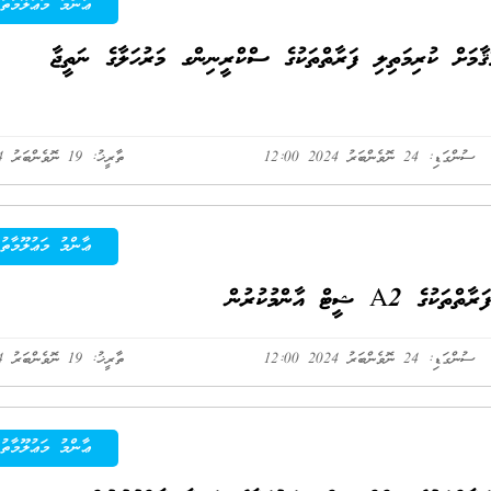
ޢާންމު މަޢުލޫމާތު
ަށް ކުރިމަތިލި ފަރާތްތަކުގެ ސްކްރީނިންގ މަރުހަލާގެ ނަތީޖާ
ސުންގަޑި: 24 ނޮވެންބަރު 2024 12:00
ތާރީޚު: 19 ނޮވެންބަރު 2024
ޢާންމު މަޢުލޫމާތު
ޓް އާންމުކުރުން
ސުންގަޑި: 24 ނޮވެންބަރު 2024 12:00
ތާރީޚު: 19 ނޮވެންބަރު 2024
ޢާންމު މަޢުލޫމާތު