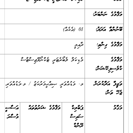
އް)
އިމީ
ޑިކަލް ލެބޯރެޓަރީ ޓެކްނޯލޮޖިސްޓްސް
 މަޑުއްވަރީ ޞިއްޙީމަރުކަޒު / މ.މަޑުއްވަރި
ބްލިކް
މަޤާމުގެ ޝަރުތުތައް
އަސާސީ
މަގާމުގެ
ހާޒިރީ އިނާޔަތް
ވިސް
މުސާރަ
އެލަވަންސް
ންކް