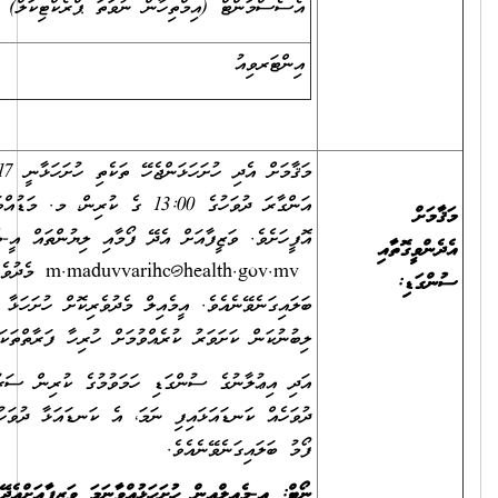
ެސެސްމަންޓް (އިމްތިހާން ނުވަތަ ޕްރެކްޓިކަލް)
20
ިންޓަރވިއު
35
މަޤާމަށް އެދި ހުށަހަޅަންޖެހޭ ތަކެތި ހުށަހަޅާނީ 17 ފެބްރުވަރީ 2026 ވާ
އަންގާރަ ދުވަހުގެ 13:00 ގެ ކުރިން، މ. މަޑުއްވަރީ ޞިއްޙީމަރުކަޒުގެ
ފީހަށެވެ. ވަޒީފާއަށް އެދޭ ފޯމާއި ލިޔުންތައް އީ-މެއިލް
m.maduvvarihc@health.gov.mv
މެދުވެރިކޮށް ވެސް
ލައިގަނެވޭނެއެވެ. އީމެއިލް މެދުވެރިކޮށް ހުށަހަޅާ ހުށަހެޅުންތައް، މަރުކަޒަށް
ބުނުކަން ކަށަވަރު ކުރެއްވުމަށް ހުރިހާ ފަރާތްތަކަށްވެސް ދަންނަވަމެވެ.
ދި އިޢުލާނުގެ ސުންގަޑި ހަމަވުމުގެ ކުރިން ސަރުކާރުން އަލަށް ބަންދު
ވަހެއް ކަނޑައަޅައިފި ނަމަ، އެ ކަނޑައަޅާ ދުވަހުގެ އަދަދަށް ވަޒީފާއަށް އެދޭ
މު ބަލައިގަނެވޭނެއެވެ.
ޓް: އީ-މެއިލްއިން ހުށަހަޅުއްވާނަމަ ވަޒީފާއަށްއެދޭ ފޯމާއެކު ހުރިހާ