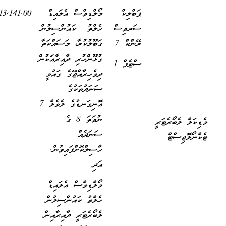
ބްލިކް
މޯލްޑިވްސް އެލައިޑް
13,141.00
6,132.00
166.00
ރވިސް
ހެލްތު ކައުންސިލުން
(މަސައްކަތަށް
ންކް 7
ގަބޫލުކުރާ، މަސައްކަތާ
ހާޒިރުވާ ކޮންމެ
ގުޅޫންހުރި ދާއިރާއަކުން
ޓެޕް 1
ދުވަހަކަށް)
ދިވެހިރާއްޖޭގެ ގައުމީ
ސަނަދުތަކުގެ
އޮނިގަނޑުގެ ލެވެލް 7
ނުވަތަ 8 ގެ
ސަނަދެއް
ހާސިލްކޮށްފައިވުން.
އަދި
މޯލްޑިވްސް އެލައިޑް
ހެލްތު ކައުންސިލުން
ލެބޯރެޓަރީ ދާއިރާއިން