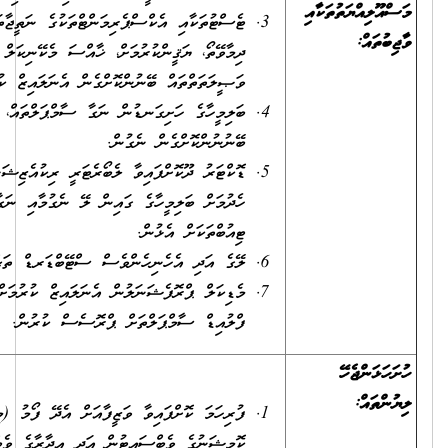
ޓެސްޓުތަކާއި އެކްސްޕެރިމަންޓްތަކުގެ ނަތީޖާތައް، ސްޕެސިފިކޭޝަންތަކާއި
ދިމާވޭތޯ، ޔަޤީންކުރުމަށް، ޚާއްސަ މެކޭނިކަލް ނުވަތަ އިލެކްޓްރިކަލް
ވަޞީލަތަތްތައް ބޭނުންކޮށްގެން އެނަލައިޒް ކުރުން.
ބަލިމީހާގެ ހަށިގަނޑުން ނަގާ ސާމްޕަލްތައް، އެސެޕްޓިކް ޓެކްނިކް
ބޭނުނުންކޮށްގެން ނެގުން.
ޑޮކްޓަރު ދޫކޮށްފައިވާ ލެބޯރެޓަރީ ރިކުއެޒިޝަން ސްލިޕްގައިވާ ތަޙްލީލުތައް
ހެދުމަށް ބަލިމީހާގެ ގައިން ލޭ ނެގުމާއި ނަގާ ލޭހެ ސެޕެސިމަން
ޓިއުބްތަކަށް އެޅުން.
ލޭގެ އަދި އެހެނިހެންވެސް ސްޓޭބްޑަރޑް ތަޙްލީލުތައް ހެދުން.
މެޑިކަލް ޕްރޮފެޝަނަލުން އެނަލައިޒް ކުރުމަށްޓަކައި، ލޭ ނުވަތަ އެހެނިހެން
ފްލުއިޑް ސާމްޕަލްތަށް ޕްރޮސެސް ކުރުން.
ފުރިހަމަ ކޮށްފައިވާ ވަޒީފާއަށް އެދޭ ފޯމު (މި ފޯމު ސިވިލް ސަރވިސް
ކޮމިޝަނުގެ ވެބްސައިޓުން އަދި އިދާރާގެ ވެބްސައިޓުންނާއި ކައުންޓަރުން