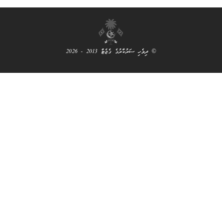
ރުގެ ގެޒެޓް 2013 - 2026