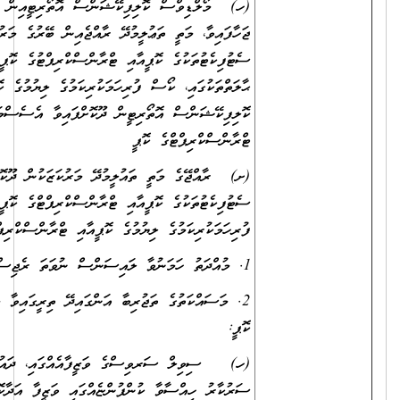
) މޯލްޑިވްސް ކޮލިފިކޭޝަންސް އޮތޯރިޓީއިން ލެވަލް ކަނޑައަޅައި ތައްގަނޑު
ހާފައިވާ، މަތީ ތަޢުލީމުދޭ ރާއްޖެއިން ބޭރުގެ މަރުކަޒަކުން ދޫކޮށްފައިވާ ތަޢުލީމީ
ޓުފިކެޓުތަކުގެ ކޮޕީއާއި ޓްރާންސްކްރިޕްޓުގެ ކޮޕީ؛ ނުވަތަ: ސެޓްފިކެޓު ނެތް
ލަތްތަކުގައި، ކޯސް ފުރިހަމަކުރިކަމުގެ ލިޔުމުގެ ކޮޕީއާއި، މޯލްޑިވްސް
ލިފިކޭޝަންސް އޮތޯރިޓީން ދޫކޮށްފައިވާ އެސެސްމަންޓް ރިޕޯޓްގެ ކޮޕީ އަދި
ރާންސްކްރިޕްޓްގެ ކޮޕީ
) ރާއްޖޭގެ މަތީ ތައުލީމުދޭ މަރުކަޒަކުން ދޫކޮށްފައިވާ ތައުލީމީ
ޓުފިކެޓުތަކުގެ ކޮޕީއާއި ޓްރާންސްކްރިޕްޓްގެ ކޮޕީ؛ ނުވަތަ ކޯސް
ރިހަމަކުރިކަމުގެ ލިޔުމުގެ ކޮޕީއާއި ޓްރާންސްކްރިޕްޓްގެ ކޮޕީ.
. މަސައްކަތުގެ ތަޖުރިބާ އަންގައިދޭ ތިރީގައިވާ މިންގަނޑަށް ފެތޭ ލިޔުންތަކުގެ
ޕީ:
) ސިވިލް ސަރވިސްގެ ވަޒީފާއެއްގައި، ދައުލަތުގެ މުއައްސަސާއެއްގައި،
ރުކާރު ހިއްސާވާ ކުންފުންޏެއްގައި ވަޒީފާ އަދާކޮށްފައިވާ ނަމަ އަދާކޮށްފައިވާ