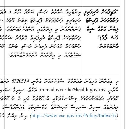
އިންޓަވިއު ބާއްވާތާ ރަސްމީ ބަންދު ނޫން 3 ދުވަހުގެ ތެރޭގައި "ވަޒީފާއަށް
ކުރިމަތިލީ ފަރާތްތަކަށް ޕޮއިންޓު ލިބުނު ގޮތުގެ ޝީޓް (A2 ފޯމު)" އާންމުކޮށް
ންނާނެހެން މި އިދާރާގައި އާންމުކުރެވޭނެއެވެ. ވަޒީފާއަށް ކުރިމަތިލީ
ފަރާތްތަކަށް ޕޮއިންޓު ދެވިފައިވާ ގޮތާމެދު ޝަކުވާއެއް އޮތްނަމަ A2 ފޯމު
އާންމުކުރާ ދުވަހުން ފެށިގެން ރަސްމީ ބަންދު ނޫން 3 ދުވަހުގެ ތެރޭގައި އެ
ކުވާއެއް މި އިދާރާއަށް ހުށަހަޅަންވާނެއެވެ.
މި އިޢުލާނާ ގުޅިގެން މަޢުލޫމާތު ސާފުކުރުމަށް ގުޅާނީ 6720554 އަށެވެ. އީ-މެއިލް
m.maduvvarihc@h
އަށެވެ. ސިވިލް ސަރވިސްގެ ވަޒީފާތަކަށް މީހުން
 މިންގަނޑުތަކާއި އުޞޫލުތައް އަދި އެ އުޞޫލުތަކާ ގުޅުންހުރި އެންމެހައި
ސް ކޮމިޝަނުގެ ވެބްސައިޓްގެ ޑައުންލޯޑްސްގެ "އައްޔަންކުރުމުގެ އުޞޫލާގުޅޭ"
https://www.csc.gov.
) އިން ލިބެން ހުންނާނެއެވެ.