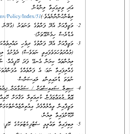
އަދި ތިރީގައިވާ ލިންކުން
ލިބެންހުންނާނެއެވެ.)
https://www.csc.gov.mv/Policy/Index/51
ވަޒީފާއަށް އެދޭ ފަރާތުގެ ވަނަވަރު (ގުޅޭނެ ފޯނު ނަންބަރާއި އީ-މެއިލް
އެޑްރެސް ހިމެނޭގޮތަށް).
ވަޒީފާއަށް އެދޭ ފަރާތުގެ ދިވެހި ރައްޔިތެއްކަން އަންގައިދޭ ކާޑުގެ
(މުއްދަތުހަމަވެފައިވީ ނަމަވެސް) ދެފުށުގެ ލިޔުންތައް ފެންނަ، ލިޔެފައިވާ
ލިޔުންތައް ކިޔަން އެނގޭ ފަދަ ކޮޕީއެއް. ނުވަތަ އައި.ޑީ. ކާޑު
ގެއްލިފައިވާ ނަމަ، އެ ފަރާތެއްގެ އުފަންދުވަހުގެ ސެޓްފިކެޓު، ޕާސްޕޯޓް
ނުވަތަ ޑްރައިވިންގ ލައިސަންސް.
ސިވިލް ސަރވިސްއަށް / ސަރުކާރަށް ޚިދުމަތްކުރުމުގެ އެއްބަސްވުމެއް
އޮތް މުވައްޒަފުން
ކުރިމަތިލާ މަޤާމަށް ހޮވިއްޖެ ނަމަ، އަދާކުރަމުންދާ
ވަޒީފާއިން ވީއްލުމާމެދު އިއުތިރާޒެއްނެތްކަމަށް، ވަޒީފާ އަދާކުރާ އޮފީހުން
ދޫކޮށްފައިވާ ލިޔުން.
ލިބިފައިވާ ތަޢުލީމީ ސެޓުފިކެޓުތަކުގެ ކޮޕީ؛