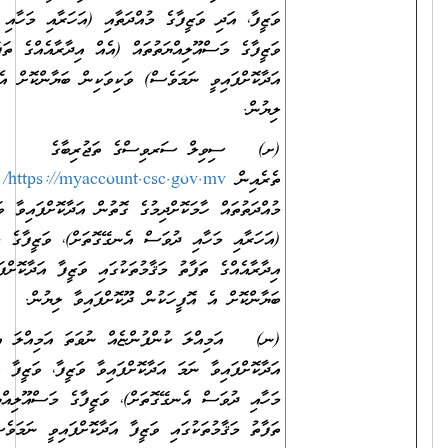
ޒީފާ، އަދި ވަޒީފާގެ މުއްދަތާއި (އަހަރާއި މަހާއި ދުވަސް އެނގޭގޮތަށް)،
ޒީފާގެ މަސްއޫލިއްޔަތުތައް (އެއް އިދާރާއެއްގެ ތަފާތު މަޤާމުތަކުގައި ވަޒީފާ
ދާކޮށްފައިވީ ނަމަވެސް) ވަކިވަކިން ބަޔާންކޮށް އެ އޮފީހަކުން ދޫކޮށްފައިވާ
ޔުން.
) ސިވިލް ސަރވިސްގެ ތަޖުރިބާގެ
ރެއިން
https://myaccount.csc.gov.mv/
އިން ފެންނަންނެތް ތަޖުރިބާގެ
އްދަތުތައް ހާމަކޮށްދިމުގެ ގޮތުން އަދާކޮށްފައިވާ ވަޒީފާ، އަދި ވަޒީފާގެ މުއްދަތާއި
ަހަރާއި މަހާއި ދުވަސް އެނގޭގޮތަށް)، ވަޒީފާގެ މަސްއޫލިއްޔަތުތައް (އެއް
ދާރާއެއްގެ ތަފާތު މަޤާމުތަކުގައި ވަޒީފާ އަދާކޮށްފައިވީ ނަމަވެސް) ވަކިވަކިން
ޔާންކޮށް އެ އޮފީހަކުން ދޫކޮށްފައިވާ ލިޔުން.
) އަމިއްލަ ކުންފުންޏެއް ނުވަތަ އަމިއްލަ އިދާރާއެއްގައި ވަޒީފާ
ދާކޮށްފައިވާ ނަމަ އަދާކޮށްފައިވާ ވަޒީފާ، ވަޒީފާ އަދާކުރި މުއްދަތާއި (އަހަރާއި
ހާއި ދުވަސް އެނގޭގޮތަށް)، ވަޒީފާގެ މަސްއޫލިއްޔަތުތައް (އެއް އިދާރާއެއްގެ
ފާތު މަޤާމުތަކުގައި ވަޒީފާ އަދާކޮށްފައިވީ ނަމަވެސް) ވަކިވަކިން