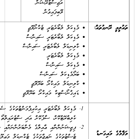
ރަޖިސްޓްރޭޝަން
ލޮބިފައިވުން
މެޑިކަލް ލެބޯރެޓަރީ ޓެކްނޯލޮޖީ
މެޑިކަލް ލެބޯރެޓަރީ ސައިންސް
ކްލިނިކަލް ލެބޯރެޓަރީ ސައިންސް
މެޑިކަލް ލެބޯރެޓަރީ
މެޑިކަލް ސައިންސް
ބަޔޯމެޑިކަލް ސައިންސް
ކްލިނިކަލް މައިކްރޯ ބަޔޮލޮޖީ
ޑައިގްނޯސްޓިކް މައިކްރޯ ބަޔޮލޮޖީ
މެޑިކަލް ލެބޯރެޓަރީ އިކުއިޕްމަންޓްތަކުގެ ސެޓްއަޕް ހަދައި، މެއިންޓެއިންކޮށް،
ކެލިބްރޭޓްކޮށް، ސާފުކޮށް އަދި ސްޓެރައިލްތޯ ޓެސްޓް ކުރުން.
ފިޒީޝަނުންނާއި ޢާއިލާގެ މެންބަރުންނަށާއި ނުވަތަ ރިސަރޗަރުންނަށް
ޓެސްޓުތަކުގެ ނަތީޖާތަކުގެ ޓެކްނިކަލް މަޢިލޫމާތު ފޯރުކޮށްދިނުން.