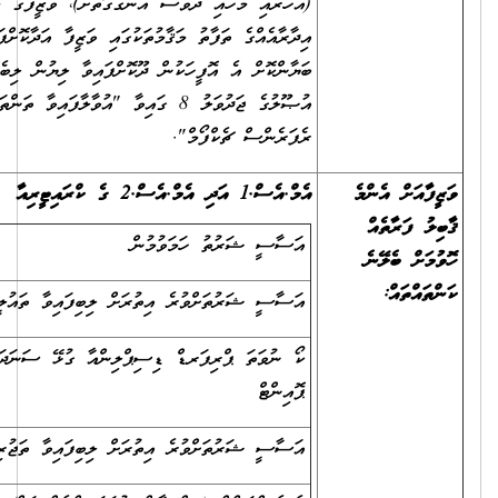
ަހަރާއި މަހާއި ދުވަސް އެނގޭގޮތަށް)، ވަޒީފާގެ މަސްއޫލިއްޔަތުތައް (އެއް
ދާރާއެއްގެ ތަފާތު މަޤާމުތަކުގައި ވަޒީފާ އަދާކޮށްފައިވީ ނަމަވެސް) ވަކިވަކިން
ޔާންކޮށް އެ އޮފީހަކުން ދޫކޮށްފައިވާ ލިޔުން ލިބެންނެތް ނަމަ، ރެކްރޫޓްމަންޓް
އުޞޫލުގެ ޖަދުވަލު 8 ގައިވާ "އުވާލާފައިވާ ތަންތަނުގެ ތަޖުރިބާ އަންގައިދޭ
ފަރެންސް ޗެކްފޯމް".
ް.1 އަދި އެމް.އެސް.2 ގެ ކްރައިޓީރިއާ
ަސާސީ ޝަރުތު ހަމަވުމުން
30
ަސާސީ ޝަރުތަށްވުރެ އިތުރަށް ލިބިފައިވާ ތައުލީމް
5
ޯ ނުވަތަ ޕްރިފަރޑް ޑިސިޕްލިންއާ ގުޅޭ ސަނަދަށް ދެވޭ
5
ޮއިންޓް
ަސާސީ ޝަރުތަށްވުރެ އިތުރަށް ލިބިފައިވާ ތަޖުރިބާ
5