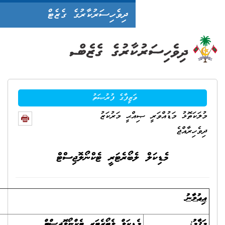
ދިވެހިސަރުކާރުގެ ގެޒެޓް
ވަޒީފާގެ ފުރުޞަތު
ްޙީ މަރުކަޒު
ެބޯރެޓަރީ ޓެކްނޯލޮޖިސްޓް
ޑިކަލް ލެބޯރެޓަރީ ޓެކްނޯލޮޖިސްޓް