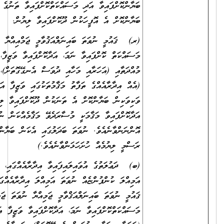
ޔާންކޮށްފައިވާ އަދި މަސައްކަތްކޮށްފައިވާ ތަނުގެ މުވައްޒަފުންގެ އަދަދު
ޔާންކޮށް އެ އޮފީހަކުން ދޫކޮށްފައިވާ ލިޔުން.
) ޤައުމީ ނުވަތަ ބައިނަލްއަޤުވާމީ ޖަމްއިއްޔާ ނުވަތަ ޖަމާއަތެއްގައި
ސައްކަތް ކޮށްފައިވާ ނަމަ، އަދާކޮށްފައިވާ ވަޒީފާ، އަދި ވަޒީފާ އަދާކުރި
އްދަތާއި (އަހަރާއި މަހާއި ދުވަސް އެނގޭގޮތަށް)، ވަޒީފާގެ މަސްއޫލިއްޔަތުތައް
ެއް އިދާރާއެއްގެ ތަފާތު މަޤާމުތަކުގައި ވަޒީފާ އަދާކޮށްފައިވީ ނަމަވެސް)
ކިވަކިން ބަޔާންކޮށް އެ ތަނަކުން ދޫކޮށްފައިވާ ލިޔުން (މި ލިޔުމުގައި
ދާކޮށްފައިވާ މަޤާމަކީ މުސާރަދެވޭ މަޤާމެއްކަން ނުވަތަ ނޫންކަން ބަޔާންކޮށްފައި
ންނަންވާނެއެވެ. ނުވަތަ ބަދަލުގައި އެކަން ބަޔާންކޮށް އެ ތަނަކުން ދޫކޮށްފައިވާ
ސްމީ ލިޔުމެއް ހުށަހަޅަންވާނެއެވެ.)
) ދަޢުލަތުގެ އުވައިލައިފައިވާ އިދާރާއެއްގައި، ނުވަތަ އުވައިލައިފައިވާ
މިއްލަ ކުންފުންޏެއް ނުވަތަ އަމިއްލަ އިދާރާއެއްގައި، ނުވަތަ އުވައިލައިފައިވާ
އުމީ ނުވަތަ ބައިނަލްއަޤްވާމީ ޖަމިއްޔާ ނުވަތަ ޖަމާއަތެއްގައި
ސައްކަތްކޮށްފައިވާ ނަމަ، އަދާކޮށްފައިވާ ވަޒީފާ އަދި ވަޒީފާގެ މުއްދަތާއި