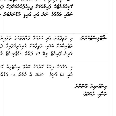
ކިއުމެންޓެއް ފައިލްއަކަށް ޕީޑީއެފްކުރުމަށްފަހު ފައިލުގައި ހުށަހަޅުއްވާ ފަރާތުގެ
މާއި މަގާމުގެ ނަން އަދި އައިޑީ ކާޑްނަންބަރު ހިމެނުމަށް ދެންނެވީމެވެ.
 ވަޒީފާއަށް އެދި ހުށަހަޅާ ފަރާތްތަކުގެ ތެރެއިން ތަޢުލީމީ ފެންވަރާއި
ޖުރިބާއަށް ބަލައި، ވަޒީފާއަށް ކުރިމަތިލާފައިވާ ފަރާތްތަކުގެ ތެރެއިން އެންމެ
ް ޕޮއިންޓު ލިބޭ 10 ފަރާތް ޝޯޓްލިސްޓު ކުރެވޭނެއެވެ.
މި މަޤާމަށް މީހަކު ހޮވުމަށް ބޭއްވޭ އިންޓަވިއު އޮންނާނީ 01 މާރިޗް 2026
އާއި 05 މާރިޗް 2026 އާ ދެމެދު، މ. މަޑުއްވަރީ ޞިއްޙީމަރުކަޒުގައެވެ.