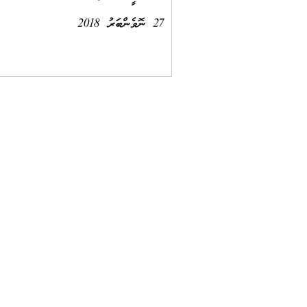
27 ނޮވެންބަރު 2018