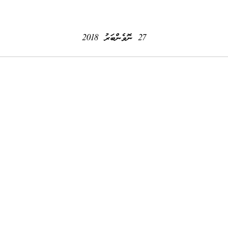
27 ނޮވެންބަރު 2018