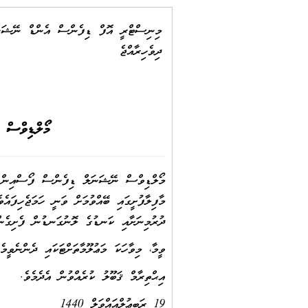
މިނިސްޓްރީ އޮފް ޑިފެންސް އެންޑް ނޭޝަނ
ދިވެހިރާއްޖެ
މޯލްޑިވްސް 
ދުރުމިނަށާއި ކަނޑުގެ ލޮނުގަނޑުން ފެށިގެން 2000 މީޓަރުގެ އުސްމިނާ ދެމެދުގަ
ވީމާ، މިވާހަކަ މަޢުލޫމާތަށްޓަކައި ދެންނެވީމެވ
އިޙްތިރާމް ޤަބޫލު ކުރެއްވުން އެދެމެވެ.
19 ރަބީޢުލްއައްވަލް 1440