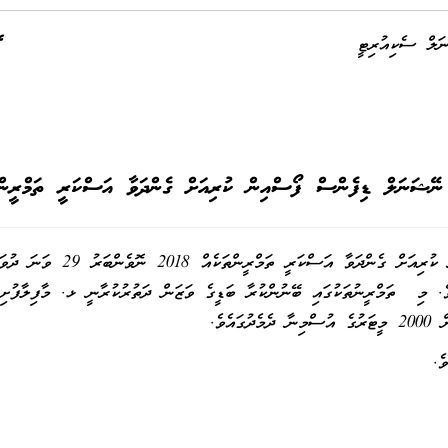
ަލް ސެކިއުރިޓީ
ނޭޝަނަލް ޑިފެންސް ފޯސްއިން ކުރިއަށް ގެންދަވާ އަސްކަރީ ތަމްރީންތ
އެވެ.
ެ.