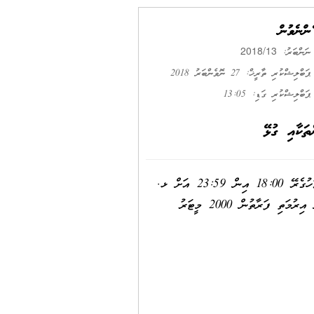
ދެންނެވުން
2018/13
ނަންބަރު:
ޕަބްލިޝްކުރި ތާރީޚް: 27 ނޮވެންބަރު 2018
ޕަބްލިޝްކުރި ގަޑި: 13:05
ަކާއި ގުޅޭ
މޯލްޑިވްސް ނޭޝަނަލް ޑިފެންސް ފޯސްއިން ކުރިއަށް ގެންދަވާ އަސްކަރީ ތަމްރީންތަކެއް 2018 ނޮވެންބަރު 29 ވަނަ ދުވަހުގެރޭ 18:00 އިން 23:59 އަށް ޅ.
މާފިލާފުށީގައި ބޭއްވުމަށް ވަނީ ހަމަޖެހިފައެވެ. މި ތަމްރީނުތަކުގައި ބޭނުންކުރާ ބަޑީގެ ވަޒަން ދަތުރުކުރާނީ ޅ. މާފިލާފުށި އިރުމަތި ފަރާތުން 2000 މީޓަރު