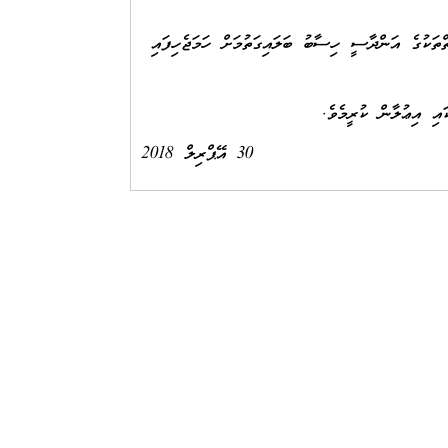
އަންދާސީ ހިސާބު ބަލައިގަތުމަށް ހަމަޖެހިފައި
ލާން ކުރީމެވެ.
30 އޭޕްރިލް 2018