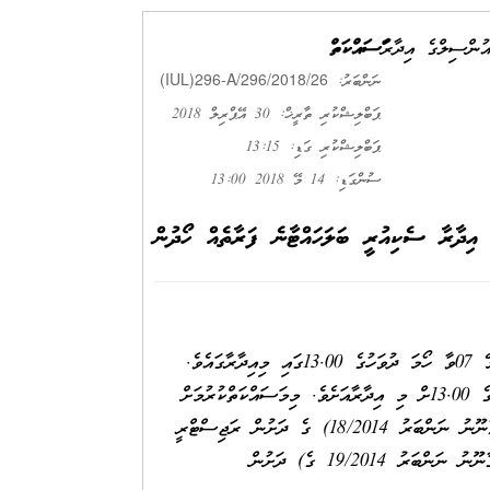
އުންސިލްގެ އިދާރާ
މަސައްކަތް
(IUL)296-A/296/2018/26
ނަންބަރު:
ޕަބްލިޝްކުރި ތާރީޚް: 30 އޭޕްރިލް 2018
ޕަބްލިޝްކުރި ގަޑި: 13:15
ސުންގަޑި: 14 މޭ 2018 13:00
އިދާރާ ސެކިއުރީ ބަލަހައްޓާނެ ފަރާތެއް ހޯދުން
މައުލޫމާތު ސާފު ކޮށްދިނުން އޮންނާނީ 2018 މޭ 07ވާ ހޯމަ ދުވަހުގެ 13.00ގައި މިއިދާރާގައެވެ.
އަންދާސީ ހިސާބު ހުށައަޅުއްވާނީ ، 2018 މާރޗް 14ވާ ހޯމަ ދުވަހުގެ 13.00ށް މި އިދާރާއަށެވެ. މިމަސައްކަތްކުރުމަށް
އަންދާސީ ހިސާބު ހުށައެޅޭނީ ވިޔަފާރި ރަޖިސްޓްރީކުރުމުގެ ޤާނޫނު (ޤާނޫނު ނަންބަރު 18/2014) ގެ ދަށުން ރަޖިސްޓްރީ
ކޮށްފައިވާ ކުންފުނިތަކަށާއި، އަމިއްލަ ފަރުދުންގެ ވިޔަފާރީގެ ޤާނޫނު (ޤާނޫނު ނަންބަރު 19/2014 ގެ) ދަށުން