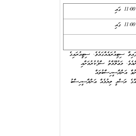
11:00 ގައި
11:00 ގައި
އިވާ ސިޓިއުރައެއްގައެވެ. ސިޓީއުރައިގެ
ެވެ. މަޢުލޫމާތު ސާފުކުރުމަށާއި
ނުވާ އަންދާސީހިސާބުތައް
ެއްގެ ރަސްމީ ލިޔުމެއް އަންދާސީހިސާބު