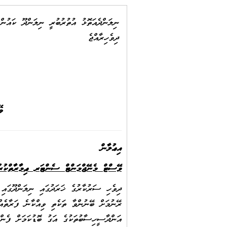
ނިލަންދެއަތޮޅު އުތުރުބުރީ ނިލަންދޫ ކައުން
ދިވެހިރާއްޖެ
ވ
އިޢުލާނ
ވޭސްޓް މެނޭޖްމަންޓް ސެންޓަރ ޢިމާރާތްކުރު
ދިވެހި ސަރުކާރުގެ ޚަރަދުގައި ނިލަންދޫގައި
ރޭނުމަށް ބޭނުންވާ ތަކެތި ވިއްކާނެ ފަރާތެއް ހޯދ
އަންދާސީހިސާބުތަކުގެ އަގު ބޮޑުކަމަށް ފެންނ