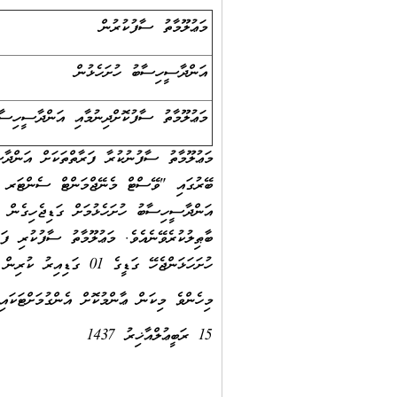
މަޢުލޫމާތު ސާފުކުރުން
އަންދާސީހިސާބު ހުށަހެޅުން
މަޢުލޫމާތު ސާފުކޮށްދިނުމާއި އަންދާސީހިސާބ
މަޢުލޫމާތު ސާފުނުކުރާ ފަރާތްތަކަށް އަންދާސ
ބޭރުގައި "ވޭސްޓް މެނޭޖްމަންޓް ސެންޓަރ ޢިމ
އަންދާސީހިސާބު ހުށަހެޅުމަށް ގަޑިޖެހިގެން ވ
ބާޠިލުކުރެވޭނެއެވެ. މަޢުލޫމާތު ސާފުކުރި ފ
ހުށަހަޅަންޖެހޭ ގަޑީގެ 01 ގަޑިއިރު ކުރިން މިއިދާރާއަށް ހުށަހަޅަންވާނެއެވެ.
މިހެންވެ މިކަން ޢާންމުކޮށް އެންގުމަށްޓަކައި
15 ރަބީޢުލްއާޚިރު 1437