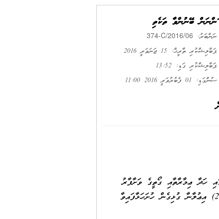
ގަންނަން ބޭނުންވާ ތަކެތި
374-C/2016/06
ނަންބަރު:
ޕަބްލިޝްކުރި ތާރީޚް: 15 ޖަނަވަރީ 2016
ޕަބްލިޝްކުރި ގަޑި: 13:52
ސުންގަޑި: 01 ފެބުރުވަރީ 2016 11:00
ި ހަދާ ޢިމާރާތާއި ގޯތީގެ ވަށާފާރު
374 (13 ޖަނަވަރީ 2016) އިޢުލާނާ ގުޅިގެން ހުށަހަޅާފައިވާ