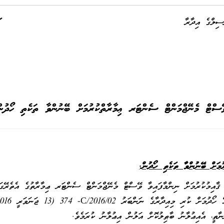
ސިލްގެ އިދާރާ
ޭސްޓް މެނޭޖްމަންޓް ސެންޓަރ ޢިމާރާތްކުރުމަށް ބޭނުންވާ ތަކެތި ހޯދުން
މަށް ބޭނުންވާ ތަކެތި ހޯދުން.
 ޤާއިމުކުރުމަށް ނިންމާފައިވާ ވޭސްޓް މެނޭޖްމަންޓް ސެންޓަރ ޢިމާރާތުގެ އެތެރޭގައ
ުމަށް ކުރި މިއިދާރާގެ ނަންބަރު C/2016/02-
ފ
ާތީ، އެއިޢުލާނު ބާޠިލުކޮށް އަލުން އިޢުލާނު ކުރަމެވެ.