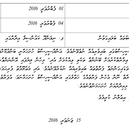
01 ފެބްރުވަރީ 2016
04 ފެބްރުވަރީ 2016
ުތައް ބަލައިގަތުން
ފ. ނިލަންދޫ ކައުންސިލް އިދާރާގައި
ީހިސާބުގައި ބައިވެރިއެއް ނުވެވޭނެއެވެ. އަންދާސީހިސާބު ހުށަހަޅާނީ ބަންދުކޮށްފަ
ާރާތްކުރުމަށް ބޭނުންވާ ތަކެތި ވިއްކުމަށް އެދި" މިހެން ލިޔެފައި އޮންނަންވާނެއ
ަޑައިގަންނަވާ ފަރާތްތައް ބައިވެރިއެއް ނުކުރެވޭނެއެވެ. އަދި މަޢުލޫމާތު ފުރިހަމަ
ަރާތް ނޫން އެހެން ފަރާތެއްގެ ހަވާލުގައި އަންދާސީހިސާބު ހުށަހަޅާނަމަ، އެފަރާތ
 އިޢުލާނު ކުރީމެވެ.
15 ޖަނަވަރީ 2016