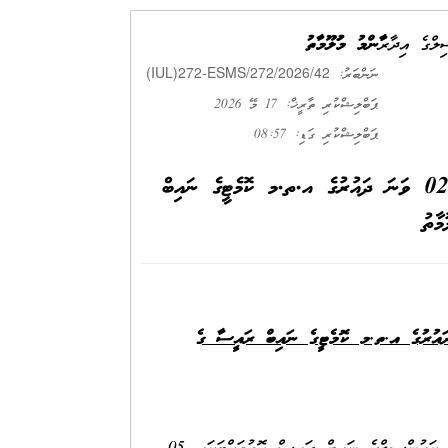
ިލްގެ އިދާރާ
ޢާންމު މަޢުލޫމާތު
(IUL)272-ESMS/272/2026/42
ނަންބަރު:
ޕަބްލިޝްކުރި ތާރީޚް: 17 މޭ 2026
ޕަބްލިޝްކުރި ގަޑި: 08:57
05 ވަނަ ދައުރުގެ ކައުންސިލްގެ ނައިބް ރައީސް އަދި 02 ވަނަ ދައުރުގެ އ.ތ.މ ކޮމެޓީގެ ނައިބް
ާތު
ައުންސިލްގެ ނައިބް ރައީސް އަދި 02 ވަނަ ދައުރުގެ އ.ތ.މ ކޮމެޓީގެ ނައިބް ރައީސާ ގެ