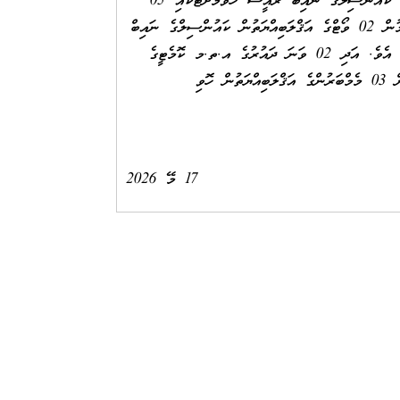
މިކައުންސިލްގެ 05 ވަނަ ދައުރުގެ ކައުންސިލްގެ ނައިބް ރައީސް ހޮވުމަށްޓަކައި 05
ވަނަ ދައުރުގެ 01 ވަނަ ޖަލްސާގައި އެޖެންދާކުރެވި ބޭއްވި ބައްދަލްވުމުން 02 ވޯޓްގެ އަޤްލަބިއްޔަތުން ކައުންސިލްގެ ނައިބް
ރައީސާގެ މަޤާމަށް ހޮވި ވަޑައިގެންނެވީ މިރަށު ރަންތަރި އާސިމާ އަލީ އެވެ. އަދި 02 ވަނަ ދައުރުގެ އ.ތ.މ ކޮމެޓީގެ
ނައިބް ރައީސާ ގެ މަޤާމަށް އ.ތ.މ ކޮމެޓީގެ 01 ވަނަ ބައްދަލްވުމުން 03 މެމްބަރުންގެ އަޤްލަބިއްޔަތުން ހޮވި
17 މޭ 2026