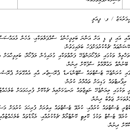
ހާސިލްކޮށްފައިވުމާއެކު،
މަރުކަޒު / ފ. ފީއަލީ
އި އައި ޕީ ޑީ އަށް އަންނަ ބަލިމީހުންގެ ސާމްޕަލްތަކާއި، އެހެން މުއައްސަސާތަ
ކޭޝަންތައް ޗެކްކުރުމަށްފަހު ބަލައިގަތުން.
ަޚްލީލް ތަކުގައި ލަފާހޯދަންޖެހޭ ފަރާތްތަކާއި ގުޅައިގެން ލަފާހޯދާ، ބަލިމީހާއަށް އ
ް ބޭނުންވާ މަޢުލޫމާތު ސާފުކޮށް ދިނުން.
ގައި ކުރަންޖެހޭ ޓެސްޓްތައް ސްޓޭންޑަރޑް ޕްރޮސިޖާރ އާއި އެއްގޮތަށް ޕްރޮސެސް
، ރިޕޯރޓްތައް ގަޑިއަށް ތައްޔާރު ކުރުން.
ތަކުގައި ލިޔަންޖެހޭ ނަތީޖާތައް ރަނގަޅަށްލިޔެ ޗެކްކޮށް ފުރިހަމައަށް ބެލެހެއްޓު
ލުތަކަށް ޖަވާބު ދިނުން.
ޓްރީ ޓެސްޓްތައް ކުރުމާއި، ކުރެވޭ ޓެސްޓްތައް އިތުރަށް ފުރިހަމަ ކުރުމަށް މަސަ
 ކުރެވޭ ޓެސްޓް ތަކުގެ ކޮލިޓީ ކޮންޓްރޯލް ޗެކްކުރުމާއި، ރެކޯޑްތައް ބެލެހެއްޓުމާއ
ކޮށް ދިނުން.