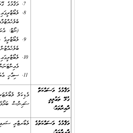
މަޤާމުގެ ގޮތ
ލެބޯޓްރީގައ
ބެލެހެއްޓުމ
(ނޯޓް: އެކަ
ލެބޯޓްރީގެ މ
ބެލެހެއްޓުން.
ލެބޯޓްރީގައި
މެއިންޓަނަނ
ސިއްހީ އެމަ
މަޤާމުގެ މަސައްކަތާ
މެޑިކަލް ލެބޯރެޓަ
ގުޅޭ ތަޢުލީމީ
ސައިންސް، ބަޔޯމެޑ
ދާއިރާތައް:
މަޤާމުގެ މަސައްކަތުގެ
ލެބޯރޓްރީ ސަރވި
ދާއިރާތައް: