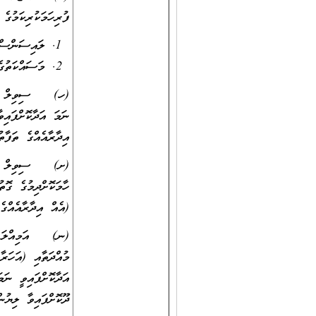
ފުރިހަމަކުރިކަމުގެ
ލައިސަންސް
މަސައްކަތުގ
(ހ) ސިވިލް ސަރވި
ނަމަ އަދާކޮށްފައި
އިދާރާއެއްގެ ތަފާތ
(ށ) ސިވިލް ސަރ
ހާމަކޮށްދިމުގެ ގޮތ
(އެއް އިދާރާއެއްގެ
(ނ) އަމިއްލަ ކުން
މުއްދަތާއި (އަހަރާ
އަދާކޮށްފައިވީ ނަމ
ދޫކޮށްފައިވާ ލިޔުން