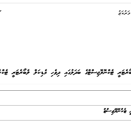
ަރުކަޒު
ރެޓަރީ ޓެކްނޮލޮޖިސްޓްގެ ބަދަލުގައި ދިވެހި މެޑިކަލް ލެބޯރެޓަރީ ޓެކްނޮ
ީ ޓެކްނޮލޮޖިސްޓް