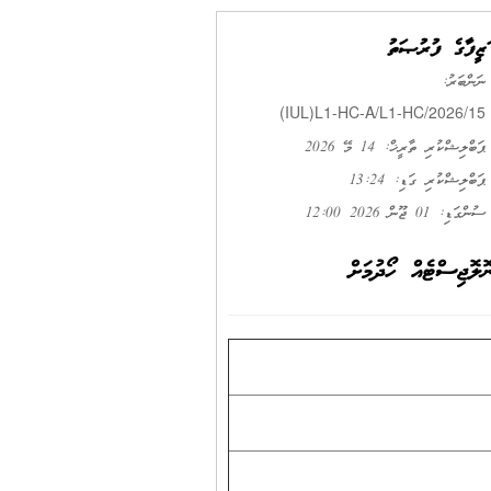
ވަޒީފާގެ ފުރުޞަތު
ނަންބަރު:
(IUL)L1-HC-A/L1-HC/2026/15
ޕަބްލިޝްކުރި ތާރީޚް: 14 މޭ 2026
ޕަބްލިޝްކުރި ގަޑި: 13:24
ސުންގަޑި: 01 ޖޫން 2026 12:00
ލޮޖިސްޓެއް ހޯދުމަށް