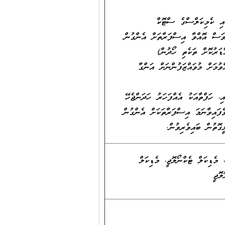
އި ކެމިކަލްސްގެ ސްޓޮކް
ވަސް އޮއްވާ އިސްފަރާތަށް އެންގުން
ަރުކޮށް ތަކެތި ހޯދުން)
ވުމަށް މުވައްޒަފުންނަށް އަންގާ
ި، ހަފްތާއަކު އެއްފަހަރު ހަދަންޖެހޭ
ެފައިވާނަމަ އިސްފަރާތަކަށް އެންގުން
ީގޮތުން ބައިވެރިވުން.
މެޑިކަލް ޓެކްނޯލޮޖީ، މެޑިކަލް
ލޮޖީ