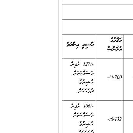
މަޤާމުގެ
ޙާޟިރީ އިނާޔަތް
އެލަވަންސް
-/127 ރުފިޔާ
މަސައްކަތަށް
4,700/-
ޙާޟިރުވާ
ދުވަހަކަށް
-/166 ރުފިޔާ
މަސައްކަތަށް
6,132/-
ޙާޟިރުވާ