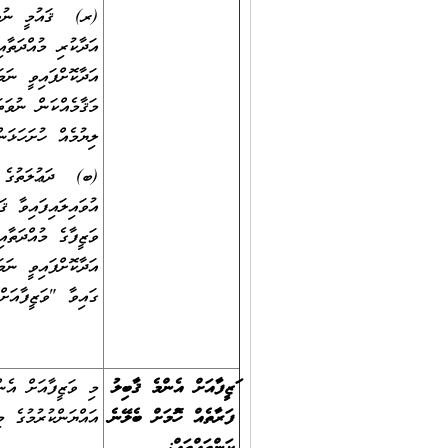
(ރ) ޤައުމީ ނުވަތަ
އަދާކުރި މުއްދަތާއ
އަދާކޮށްފައިވީ ނަ
މަޤާމެއްކަން ނުވަ
ލިޔުމެއް ހުށަހަޅަން
(ބ) ދަޢުލަތުގެ އުވ
އުވައިލައިފައިވާ ޤ
ވަޒީފާގެ މުއްދަތާއ
ގައިވާ "ވަޒީފާއަށ
ވަޒީފާއަށް އެންމެ ޤާބިލު
މި ވަޒީފާއަށް އެނ
ފަރާތެއް ހޮވުމަށް ބެލޭނެ
އައްޔަންކުރުމުގެ މިންގަނޑުތަކާ