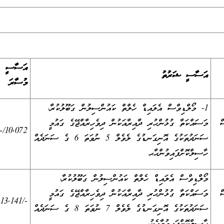
އަސާސީ
އަސާސީ ޝަރުތު
މުސާރަ
1- މޯލްޑިވްސް އެލައިޑް ހެލްތް ކައުންސިލުން ގަބޫލުކުރާ،
ް
މަސައްކަތާ ގުޅުންހުރި ދާއިރާއަކުން ދިވެހިރާއްޖޭގެ ގައުމީ
10,072/-
ސަނަދުތަކުގެ އޮނިގަނޑުގެ ލެވެލް 5 ނުވަތަ 6 ގެ ސަނަދެއް
ހާސިލްކޮށްފައިވުންޙާޙ
މޯލްޑިވްސް އެލައިޑް ހެލްތް ކައުންސިލުން ގަބޫލުކުރާ،
ް
މަސައްކަތާ ގުޅުންހުރި ދާއިރާއަކުން ދިވެހިރާއްޖޭގެ ގައުމީ
-/13,141
ސަނަދުތަކުގެ އޮނިގަނޑުގެ ލެވެލް 7 ނުވަތަ 8 ގެ ސަނަދެއް