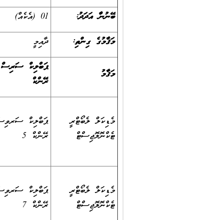
ބޭނުންވާ އަދަދު:
01 (އެކެއް)
މަޤާމުގެ ގިންތި:
ދާއިމީ
ޕަބްލިކް ސަރވިސް
މަޤާމު
ރޭންކް
މެޑިކަލް ލެބޯޓްރީ
ޕަބްލިކް ސަރވިސ
ޓެކްނޮލޮޖިސްޓް
ރޭންކް 5
މެޑިކަލް ލެބޯޓްރީ
ޕަބްލިކް ސަރވިސ
ޓެކްނޮލޮޖިސްޓް
ރޭންކް 7