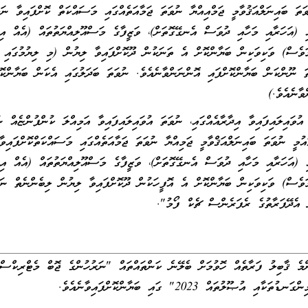
 ބައިނަލްއަޤުވާމީ ޖަމްއިއްޔާ ނުވަތަ ޖަމާއަތެއްގައި މަސައްކަތް ކޮށްފައިވާ ނަމަ
ި (އަހަރާއި މަހާއި ދުވަސް އެނގޭގޮތަށް)، ވަޒީފާގެ މަސްއޫލިއްޔަތުތައް (އެއް އިދާ
މަވެސް) ވަކިވަކިން ބަޔާންކޮށް އެ ތަނަކުން ދޫކޮށްފައިވާ ލިޔުން (މި ލިޔުމުގައި އ
ތަ ނޫންކަން ބަޔާންކޮށްފައި އޮންނަންވާނެއެވެ. ނުވަތަ ބަދަލުގައި އެކަން ބަޔާންކ
ވާނެއެވެ.)
ައިލައިފައިވާ އިދާރާއެއްގައި، ނުވަތަ އުވައިލައިފައިވާ އަމިއްލަ ކުންފުންޏެއް ނު
ައުމީ ނުވަތަ ބައިނަލްއަޤްވާމީ ޖަމިއްޔާ ނުވަތަ ޖަމާއަތެއްގައި މަސައްކަތްކޮށްފައިވ
ި (އަހަރާއި މަހާއި ދުވަސް އެނގޭގޮތަށް)، ވަޒީފާގެ މަސްއޫލިއްޔަތުތައް (އެއް އިދާ
ް އެދޭފަރާތުގެ ރެފަރެންސް ޗެކް ފޯމު".
ްމެ ޤާބިލު ފަރާތެއް ހޮވުމަށް ބެލޭނެ ކަންތައްތައް "ނަރުހުންގެ ޖޮބް މެޓްރިކްސްތަ
އި އުޞޫލުތައް 2023" ގައި ބަޔާންކޮށްފައިވާނެއެވެ.