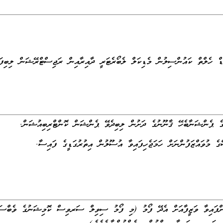
ޑް ހެލްތް ކައުންސިލުން މެޑިކަލް ލެބޯރެޓަރީ ދާއިރާއިން ރަޖިސްޓްރޭޝަން ލިބިފަ
ޭގެ ޕެންޝަނާބެހޭ ޤާނޫނުގެ ދަށުން ލިބިދެވޭ ޕެންޝަން ކޮންޓްރިބިއުޝަން.
މުވައްޒަފުންނަށް ހަމަޖެހިފައިވާ އުސޫލުން އިތުރުގަޑީގެ ފައިސާ.
ށްފައިވާ ވަޒީފާއަށް އެދޭ ފޯމު (މި ފޯމު ސިވިލް ސަރވިސް ކޮމިޝަނުގެ ވެބްސައި