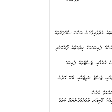
ދުވަހަކަށް
އް މެދުވެރިވެގެން އަންނަ ސާމްޕަލްތައް
ެންމެ ފުރިހަމައަށް ޚިދުމަތެއް ފޯރުކޮށްދީ
 ކުރުމާއި، ޓެސްޓްތައް ފުރިހަމަ
މާއި، ޓެސްޓް ނަތީޖާއާއި، ބެހޭ ގޮތުން
އްކަތް ކުރުން.
ިއެކު ޖޫނިއަރ މުވައްޒަފުންނަށް ކަމުގެ