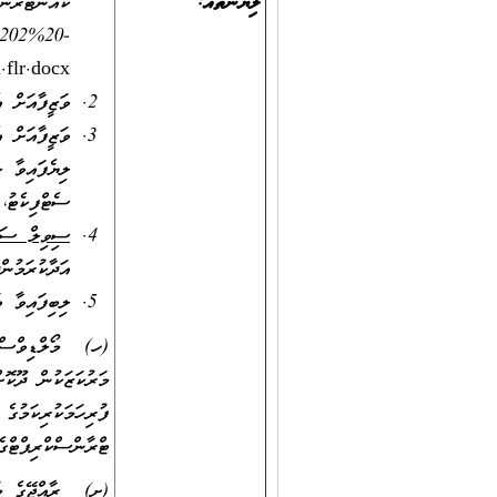
ލިޔުންތައް:
ކައުންޓަރުނ
%202%20-
flr.docx
ވަޒީފާއަށް 
ވަޒީފާއަށް އ
ލިޔެފައިވާ 
ސެޓްފިކެޓު،
ސިވިލް ސަރވ
އަދާކުރަމުން
ލިބިފައިވާ ތ
(ހ) މޯލްޑިވްސް ކޮ
މަރުކަޒަކުން ދޫކޮ
ފުރިހަމަކުރިކަމުގ
ޓްރާންސްކްރިޕްޓްގެ
(ށ) ރާއްޖޭގެ މަތީ