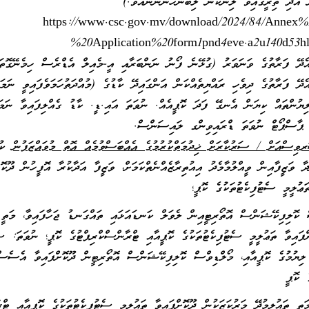
ް އަދި ތިރީގައިވާ ލިންކުން ލިބެންހުންނާނެއެވެ.)
https://www.csc.gov.mv/download/2024/84/Annex
%20Application%20form1pnd4eve.a2u140d53hl.
އެދޭ ފަރާތުގެ ވަނަވަރު (ގުޅޭނެ ފޯނު ނަންބަރާއި އީ-މެއިލް އެޑްރެސް ހިމެނޭގޮތަ
ެދޭ ފަރާތުގެ ދިވެހި ރައްޔިތެއްކަން އަންގައިދޭ ކާޑުގެ (މުއްދަތުހަމަވެފައިވީ ނަމ
ލިޔުންތައް ކިޔަން އެނގޭ ފަދަ ކޮޕީއެއް. ނުވަތަ އައި.ޑީ. ކާޑު ގެއްލިފައިވާ ނަމަ،
 ޕާސްޕޯޓް ނުވަތަ ޑްރައިވިންގ ލައިސަންސް.
ިސްއަށް / ސަރުކާރަށް ޚިދުމަތްކުރުމުގެ އެއްބަސްވުމެއް އޮތް މުވައްޒަފުން
ކުރި
ދާ ވަޒީފާއިން ވީއްލުމާމެދު އިއުތިރާޒެއްނެތްކަމަށް، ވަޒީފާ އަދާކުރާ އޮފީހުން ދޫކޮށ
ަޢުލީމީ ސެޓުފިކެޓުތަކުގެ ކޮޕީ؛
ލިފިކޭޝަންސް އޮތޯރިޓީއިން ލެވަލް ކަނޑައަޅައި ތައްގަނޑު ޖަހާފައިވާ، މަތީ ތ
ށްފައިވާ ތަޢުލީމީ ސެޓުފިކެޓުތަކުގެ ކޮޕީއާއި ޓްރާންސްކްރިޕްޓުގެ ކޮޕީ؛ ނުވަތަ: ސ
ެ ލިޔުމުގެ ކޮޕީއާއި، މޯލްޑިވްސް ކޮލިފިކޭޝަންސް އޮތޯރިޓީން ދޫކޮށްފައިވާ އެސެސް
 ކޮޕީ
 ތައުލީމުދޭ މަރުކަޒަކުން ދޫކޮށްފައިވާ ތައުލީމީ ސެޓުފިކެޓުތަކުގެ ކޮޕީއާއި ޓް