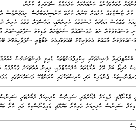
ުންދަށް މުވައްޒަފުންގެ ކަންތައްތައް ބަލަހައްޓާ ސްޕަވައިޒް ކުރުން.
ި ކުރާ ޓެސްޓްތައް ކުރުމަށް ބޭނުން ކުރެވޭ ކޮންސިއުމަބްލްސް، ރިއޭޖެންޓްސް އާ
ާއިއެކު އެއްވެސް އެއްޗެއް ހުސްވުމުގެ ކުރިންނާއި، އެކްސްޕަޔާ ވުމުގެ ކުރިން ދު
ނި މަސައްކަތްކުރާ ނަމަ ދުވަސްއޮއްވާ ސެންޓްރަލް މެޑިކަލް ސަޕްލައިސްއަށް އޯޑ
ަސައްކަތްކުރާ މާޙައުލު އެކުވެރިކޮށް ބޭއްވުމާއިއެކު ލެބޯޓްރީ ސާފުތާހިރުކޮށް ބޭއް
 ބެހެއްޓިފައިވާ މެޝިންތަކާއި އިކްވިޕްމަންޓްތައް ޑެއިލީ މެއިންޓަނަންސް ހެއްދުމާއ
ްސް ހެދިތޯ ބަލާ އޭގެ ރެކޯޑްތައް ބެލެހެއްޓުމާއި، މިއިން އެއްޗަކަށް ގެއްލުމެއް ވ
ރޖެންސީތަކާ، ޕެންޑަމިކް އަދި ކާރިސާތަކުގައި ކުރަންޖެހޭ މަސައްކަތުގައި އަމަލ
ރީ ޓެކްނޯލޮޖީ، މެޑިކަލް ލެބޯރެޓަރީ ސައިންސް، ކްލިނިކަލް ލެބޯރެޓަރީ ސައިންސް، 
ިކަލް ސައިންސް، ކްލިނިކަލް މައިކްރޯ ބަޔޮލޮޖީ ޑައިގްނޯސްޓިކް މައި ކްރޯ ބަޔޮ
ސް