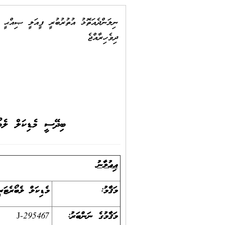
ނިލަންދެއަތޮޅު އުތުރުބުރީ ފީއަލީ ޞިއްޙީ މ
ދިވެހިރާއްޖެ
ބިދޭސީ މެޑިކަލް ލެބޯ
އިޢުލާނު
މަޤާމު:
މެޑިކަލް ލެބޯރެޓަރ
މަޤާމުގެ ނަންބަރު:
J-295467