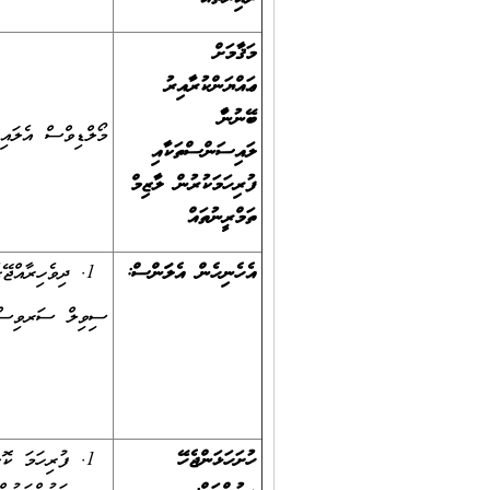
މަޤާމަށް
ޢައްޔަންކުރާއިރު
ބޭނުންވާ
މޯލްޑިވްސް އެލައި
ލައިސަންސްތަކާއި
ފުރިހަމަކުރުން ލާޒިމް
ތަމްރީނުތައް
އެހެނިހެން އެލަވަންސް
:
ދިވެހިރާއްޖ
ސިވިލް ސަރވިސްގެ 
ހުށަހަޅަންޖެހޭ
ފުރިހަމަ ކޮ