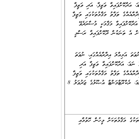
، އަދާކޮށްފައިވާ ވަޒީފާ، އަދި ވަޒީފާ
ރާއެއްގެ ތަފާތު މަޤާމުތަކުގައި ވަޒީފާ
ަދާކޮށްފައިވާ މަޤާމަކީ މުސާރަދެވޭ
ޮށް އެ ތަނަކުން ދޫކޮށްފައިވާ ރަސްމީ
ވަތަ އަމިއްލަ އިދާރާއެއްގައި، ނުވަތަ
ާ ނަމަ، އަދާކޮށްފައިވާ ވަޒީފާ އަދި
ރާއެއްގެ ތަފާތު މަޤާމުތަކުގައި ވަޒީފާ
އަދާކޮށްފައިވީ ނަމަވެސް) ވަކިވަކިން ބަޔާންކޮށް އެ އޮފީހަކުން ދޫކޮށްފައިވާ ލިޔުން ލިބެންނެތް ނަމަ، ރެކްރޫޓްމަންޓް އުޞޫލުގެ ޖަދުވަލު 8
ކުގެ މަޤާމުތަކަށް މީހުން ހޮވުމާއި