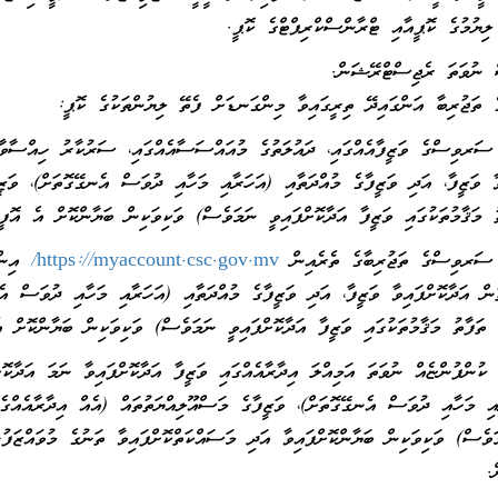
 ލިޔުމުގެ ކޮޕީއާއި ޓްރާންސްކްރިޕްޓްގެ ކޮޕީ.
 ނުވަތަ ރެޖިސްޓްރޭޝަން.
ެ ތަޖުރިބާ އަންގައިދޭ ތިރީގައިވާ މިންގަނޑަށް ފެތޭ ލިޔުންތަކުގެ ކޮޕީ:
ސްގެ ވަޒީފާއެއްގައި، ދައުލަތުގެ މުއައްސަސާއެއްގައި، ސަރުކާރު ހިއްސާވާ ކުނ
ވާ ވަޒީފާ، އަދި ވަޒީފާގެ މުއްދަތާއި (އަހަރާއި މަހާއި ދުވަސް އެނގޭގޮތަށް)، ވަޒީ
ު މަޤާމުތަކުގައި ވަޒީފާ އަދާކޮށްފައިވީ ނަމަވެސް) ވަކިވަކިން ބަޔާންކޮށް އެ އޮފީހ
ވިސްގެ ތަޖުރިބާގެ ތެރެއިން
https://myaccount.csc.gov.mv/
އިން 
ުން އަދާކޮށްފައިވާ ވަޒީފާ، އަދި ވަޒީފާގެ މުއްދަތާއި (އަހަރާއި މަހާއި ދުވަސް އެ
 ތަފާތު މަޤާމުތަކުގައި ވަޒީފާ އަދާކޮށްފައިވީ ނަމަވެސް) ވަކިވަކިން ބަޔާންކޮށް އ
ފުންޏެއް ނުވަތަ އަމިއްލަ އިދާރާއެއްގައި ވަޒީފާ އަދާކޮށްފައިވާ ނަމަ އަދާކޮށްފ
އި މަހާއި ދުވަސް އެނގޭގޮތަށް)، ވަޒީފާގެ މަސްއޫލިއްޔަތުތައް (އެއް އިދާރާއެއްގެ 
ަވެސް) ވަކިވަކިން ބަޔާންކޮށްފައިވާ އަދި މަސައްކަތްކޮށްފައިވާ ތަނުގެ މުވައްޒަފު
.