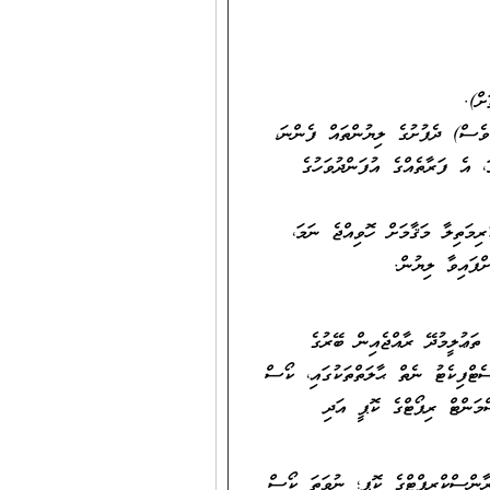
ށް).
ަވެސް) ދެފުށުގެ ލިޔުންތައް ފެންނަ،
 އެ ފަރާތެއްގެ އުފަންދުވަހުގެ
މަތިލާ މަޤާމަށް ހޮވިއްޖެ ނަމަ،
ްފައިވާ ލިޔުން.
ަޢުލީމުދޭ ރާއްޖެއިން ބޭރުގެ
ެޓްފިކެޓު ނެތް ޙާލަތްތަކުގައި، ކޯސް
މަންޓް ރިޕޯޓްގެ ކޮޕީ އަދި
ރާންސްކްރިޕްޓްގެ ކޮޕީ؛ ނުވަތަ ކޯސް