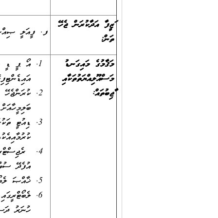
ވަޒީފާ އަދާކުރަން ޖެހޭ
ފ. ފީއަލީ ޞިއްހީ
ތަން:
މަޤާމުގެ މައިގަނޑު
އޯ ޕީ ޑީ އާ
މަސްއޫލިއްޔަތުތަކާއި
އައިޑެންޓިފި
ވާޖިބުތައް
:
ކުރަންޖެހޭ ތ
ބަލިމީހާއަށ
ޑިއުޓީ ތަކު
ކުރުމާއިއެކު
ރެޖިސްޓްރީ 
އުފެދޭ ސުވާ
ޚާއްޞަ ލެބޯ
ލެބޯޓްރީގައި
ހުނަރު ދަސް