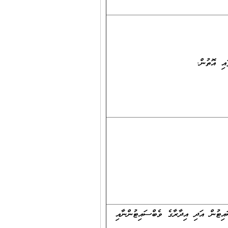
އި އޮތުން.
ޓުން އަދި އިދާރާގެ ވެބްސައިޓުންނާއި