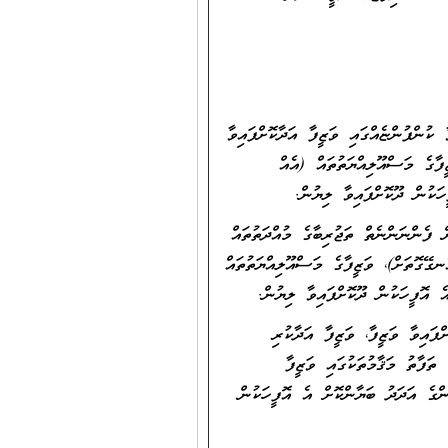
ްފުންޏެއްގައި ވަޒީފާ އަދާކޮށްފައިވާ
ފާގެ މަސްއޫލިއްޔަތުތައް (އެއް
ަކުން ދޫކޮށްފައިވާ ލިޔުން.
ފެންނަންނެތް ތަޖުރިބާގެ މުއްދަތުތައް
ނގޭގޮތަށް)، ވަޒީފާގެ މަސްއޫލިއްޔަތުތައް
ެ އޮފީހަކުން ދޫކޮށްފައިވާ ލިޔުން.
ައިވާ ވަޒީފާ، ވަޒީފާ އަދާކުރި
ތަފާތު މަޤާމުތަކުގައި ވަޒީފާ
ންގެ އަދަދު ބަޔާންކޮށް އެ އޮފީހަކުން