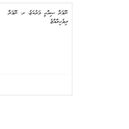
ނޫމަރާ ޞިއްޙީ މަރުކަޒު، ށ. ނޫމަރާ
ދިވެހިރާއްޖެ