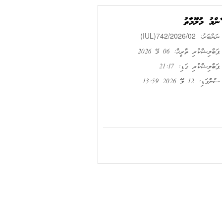
ޢާންމު މަޢުލޫމާތު
(IUL)742/2026/02
ނަންބަރު:
ޕަބްލިޝްކުރި ތާރީޚް: 06 މޭ 2026
ޕަބްލިޝްކުރި ގަޑި: 21:17
ސުންގަޑި: 12 މޭ 2026 13:59