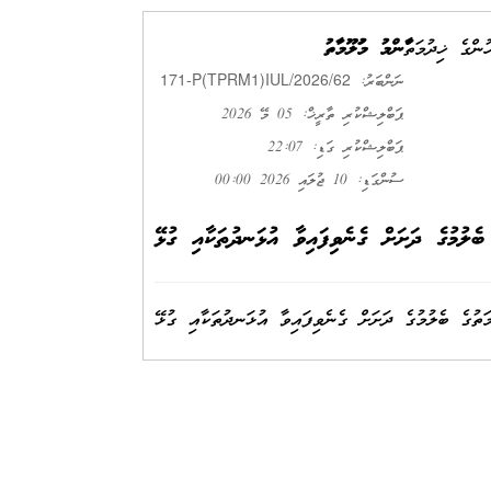
ުންގެ ޚިދުމަތް
ޢާންމު މަޢުލޫމާތު
171-P(TPRM1)IUL/2026/62
ނަންބަރު:
ޕަބްލިޝްކުރި ތާރީޚް: 05 މޭ 2026
ޕަބްލިޝްކުރި ގަޑި: 22:07
ސުންގަޑި: 10 ޖުލައި 2026 00:00
 ބެލުމުގެ ދަށަށް ގެނެވިފައިވާ އުޅަނދުތަކާއި ގުޅޭ
ަތުގެ ބެލުމުގެ ދަށަށް ގެނެވިފައިވާ އުޅަނދުތަކާއި ގުޅޭ