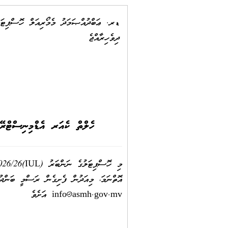
ޑރ. ޢަބްދުއްޞަމަދު މެމޯރިއަލް ހޮސްޕިޓަލ
ދިވެހިރާއްޖެ
ހެލްތް ކެއަރ އެޑްމިނިސްޓްރޭޝަނ
އޮތްނަމަ، މިއަދުން ފެށިގެން ރަސްމީ ބަންދު ނޫން 3 ދުވަހުގެ ތެރޭގައި އެ ޝަކުވާއެއް މި އިދާރާއަށް ހުށަހަޅަންވާނެއ
info@asmh.gov.mv
އަށެވެ