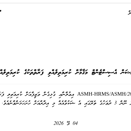
ް
ް އެސިސްޓެންޓް މަޤާމާށް ކުރިމަތިލެއްވި ފަރާތްތަކުގެ ކުރިމަތިލެއްވި ފަރ
ެވެ. ޝަކުވާ ފޮނުއްވާނީ
04 މޭ 2026