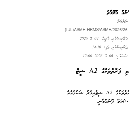
ޢާންމު މަޢުލޫމާތު
ނަންބަރު:
(IUL)ASMH-HRMS/ASMH/2026/26
ޕަބްލިޝްކުރި ތާރީޚް: 04 މޭ 2026
ޕަބްލިޝްކުރި ގަޑި: 14:10
ސުންގަޑި: 06 މޭ 2026 12:00
ާތްތަކުގެ A2 ޝީޓް
މި ހޮސްޕިޓަލުގެ ނަންބަރު (IUL)ASMH-HRMS/ASMH/2026/26 އިޢުލާނާއި ގުޅިގެން ވަޒީފާއަށް ކުރިމަތިލި ފަރާތްތަކުގެ A2 ޝީޓާއިމެދު ޝަކުވާއެއް