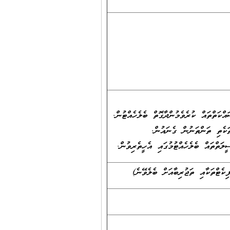
ކަތްތައް ކުރެވެމުންދާގޮތް ބެލެހެއްޓުން.
ަކެތި ތަންތަނުން ގެނައުން.
ަތްތައް ބެލެހެއްޓުމުގައި އެހީތެރިވުން.