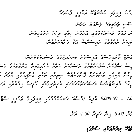
ެން ލިބިފައި ހުންނަޖެހޭ ތައުލީމީ ފެންވަރު:
ާސީ ތައުލީމުގެ ފެންވަރު ހުރުން.
ަ ވަގުތު މަސައްކަތުގައި އުޅެވޭނެ ހީވާގި މީހަކު ކަމުގައިވުން.
ިކަލު ދުއްވުމުގެ ލައިސަންސް އޮތް ފަރާތަކަށްވުން.
ަންޓް މޯލްޑިވްސްގެ އޮފީސްތެރެ ބެލެހެއްޓުމުގެ މަސައްކަތްކުރުން.
ީސް ސާފުކޮށް ބެލެހެއްޓުމުގެ މަސައްކަތް ހަވާލު ކުރެވިފައިވާ ފަރާތްތަކުގެ މަސައް
ީހުން އެކިއެކި ތަންތަނަށް ފޮނުވަންޖެހޭ ސިޓީއާއި ތަކެތި ގެންދިއުމާއި އެފަދަ ތ
ީހުގެ މެއިންޓެންސް މަސައްކަތްކުރުމުގައި އެހީތެރިވުމާއި އޮފީސް އިމާރާތާއި ވަސީލ
ފިކެޓްތަކާއި ތަޖުރިބާއަށް ބެލެވޭނެ)
ވީރު 4:00 އަށް
ންޖެހޭ ލިޔުންތަކާއި ސުންގަޑި