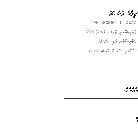
ވަޒީފާގެ ފުރުޞަތު
PM/IL/2026/011
ނަންބަރު:
ޕަބްލިޝްކުރި ތާރީޚް: 03 މޭ 2026
ޕަބްލިޝްކުރި ގަޑި: 13:29
ސުންގަޑި: 10 މޭ 2026 15:00
ވެއެވެ.
ް