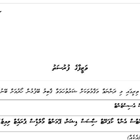
ވަޒީފާގެ ފުރުސަތު
ތިރީގައި މި ދަންނަވާ މަޤާމުތަކަށް ޝަރުތުހަމަވާ ޤާބިލު ބޭފުޅުން ހޯދުމަށް ބޭނުން
ް އެސިސްޓެންޓް
ޓްސް އެންޑް ކޯޕަރޭޓް
ސާވިސަސް ޑިވިޝަން،
ޕޭމަންޓް މޯލްޑިވްސް ޕްރައިވެޓް ލިމިޓެޑ