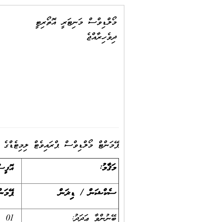
މޯލްޑިވްސް މަނިޓަރީ އޮތޯރިޓީ
ދިވެހިރާއްޖެ
ޕޭމަންޓް މޯލްޑިވްސް ޕްރައިވެޓް ލިމިޓެޑްގެ 
މަޤާމު:
އޮފީސ
ސެކްޝަން / ޑިވިޜަން
ޕޭމަން
ބޭނުންވާ ޢަދަދު:
01 (އެކެއް)