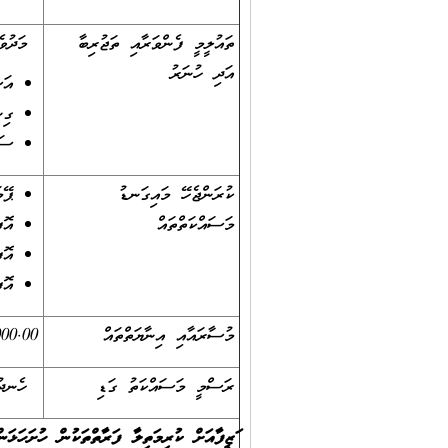
ތައުލީމީ ފެންވަރާއި ތަޖުރިބާ
މަދުވެގ
އަދި ހުނަރު
އަސ
ގިނ
ސައ
ކުރަންޖެހޭ މައިގަނޑު
ޕޭމ
މަސައްކަތްތައް
އޮފ
އޮފ
އޮފ
މުސާރައާއި އިނާޔަތްތައް
7،000.00 – 9،000.00 ރުފިޔާ (މުސާރަ ކަނޑައެޅުމުގައި ލިބިފައިވާ ތައުލީމީ ސެޓް
ރަސްމީ މަސައްކަތު ގަޑި
ހެނދުނު 8:00 އިން ހަ
ވަޒީފާއަށް ކުރިމަތިލާ ފަރާތްތަކުން ހުށަހަޅަ