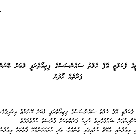
ޓީގެ ފެކަލްޓީ އޮފް ހެލްތު ސައެންސަސްގެ ފިޒިއޯތެރަޕީ ލެބަށް ބޭނުންވާ
ފަރާތެއް ހޯދުން
 ފެކަލްޓީ އޮފް ހެލްތު ސައެންސަސްގެ ފިޒިއޯތެރަޕީ ލެބަށް ބޭނުންވާ އިކުއިޕްމެން
ށްދިނުމަށް ޝައުޤުވެރިވާ ހުރިހާ ފަރާތްތަކަށް ފުރުސަތު ހުޅުވާލަމެވެ.
އިޢުލާނާއި އެޓޭޗް ކުރެވިފައި ވާނެއެވެ. އަދި ހުށަހަޅަންޖެހޭ ފޯމްތައް އިޢުލާނާ 