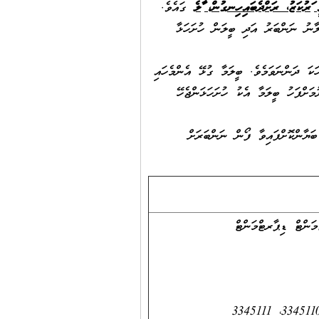
ގައެވެ.
ލާނު ނަންބަރު އަދި ބީލަން ހުށަހަޅާ
ަކަ ދަންނަވަމެވެ. ބީލަމާ ގުޅޭ އެންމެހައި
ަށްފަހު ބީލަމާ އެކު ހުށަހަޅަންޖެހޭ
ަޔާންކޮށްފައިވާ ފޯން ނަންބަރަށް
މަންޓް ޑިޕާރޓްމަންޓް