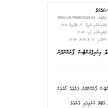
މަސައްކަތް
MNU-CA-PAMD/2026/43
ނަންބަރު:
ޕަބްލިޝްކުރި ތާރީޚް: 27 އޭޕްރިލް 2026
ޕަބްލިޝްކުރި ގަޑި: 15:40
ސުންގަޑި: 05 މޭ 2026 10:00
 އިކުއިޕްމެންޓްސް ފޯރުކޮށްދޭނެ
ޓްސް ފޯރުކޮށްދޭނެ ފަރާތެއް ހޯދުމަށް
އެޓޭޗް ކުރެވިފައި ވާނެއެވެ.