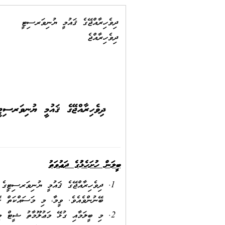
ދިވެހިރާއްޖޭގެ ޤައުމީ ޔުނިވަރސިޓީ
ދިވެހިރާއްޖެ
ދިވެހިރާއްޖޭގެ ޤައުމީ ޔުނިވަރސި
ބީލަން ހުށަހެޅުމުގެ ދަޢުވަތު
ދިވެހިރާއްޖޭގެ ޤައުމީ ޔުނިވަރސިޓީގެ
ބޭނުންވެއެވެ. ވީމާ، މި މަސައްކަތް ކޮ
މި ބީލަމާއި ގުޅޭ މަޢުލޫމާތު ޝީޓް މި 