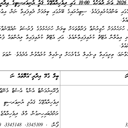
ގައި ބަންދުކުރެވިފައެވެ. ސިޓީއުރައިގެ ބޭރުގައި ބީލަމަށް ދެވިފައިވާ ނަން، އިޢު
ެވެ.
 ހުށަހެޅުމަށް ހާޒިރުނުވާ ފަރާތްތަކަށް ބީލަން ހުށަހެޅުމުގެ ފުރުސަތު ނުދެވޭނެވާހ
ި އިޢުލާނާ އެޓޭޗް ކުރެވިފައިވާނެއެވެ. އަދި އެޓޭޗް ކުރެވިފައިވާ ލިޔުންތައް ފުރުމ
އެވެ.
ާނަމަ، ތިރީގައިވާ އީ-މެއިލް އެޑްރެހަށް އީ-މެއިލް ކުރެއްވުން އެދެމެވެ. ނުވަތަ ބ
؛
ބީލަމާ ގުޅޭ އިދާރީ މައުލޫމާތެއް ނަމަ؛
ޕްރޮކިޔުމަންޓް އެންޑް އެސެޓް މެނޭޖް
ދިވެހިރާއްޖޭގެ ޤައުމީ ޔުނިވަރސިޓީ
ރަށްދެބައިހިނގުން، މާލެ، ދިވެހިރާއްޖެ
ފޯން: , 3345109, 3345148، 3345110، 3345111