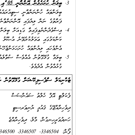
ބީލަން ހުށަހެޅުން އޮންނާނީ 05 މެއި 2026 ވަނަ ދުވަހުގެ 10:00 ގައި ދިވެހިރާއްޖޭގެ ޤައުމީ ޔުނިވަރސިޓީގެ އިދާރީ މަރުކަޒު، ރަށްދެބައިހިނގުން، މާލެ
ބީލަންތައް ހުންނަންވާނީ ސިޓީއުރައެއް
ފަރާތުގެ ނަން ލިޔެފައި އޮންނަންވާނެއ
އިސްވެދެންނެވިފައިވާ ގަޑިއަށް ބީލަން
ކަންކަމުގައި ޢަމަލުކުރެވޭނެ އުޞޫލު މ
އެންމެހައި ލިޔުންތައް ހުށަހަޅަންޖެހޭނެ
ބީލަމާ ގުޅޭގޮތުން އެއްވެސް ސުވާލެއްވ
ގުޅުއްވުން އެދެމެވެ.
ޓެކްނިކަލް ސްޕެސިފިކޭޝަނާ ގުޅޭގޮތުން ނަމަ
ފެކަލްޓީ އޮފް ހެލްތު ސައެންސަސް
ދިވެހިރާއްޖޭގެ ޤައުމީ ޔުނިވަރސިޓީ
ހަނދުވަރީހިނގުން، މާލެ، ދިވެހިރާއްޖެ
ފޯން: 3346504, 3346507، 3346500