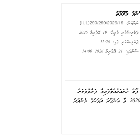
ޢާންމު މަޢުލޫމާތު
(IUL)290/290/2026/19
ނަންބަރު:
ޕަބްލިޝްކުރި ތާރީޚް: 19 އޭޕްރިލް 2026
ޕަބްލިޝްކުރި ގަޑި: 11:26
ސުންގަޑި: 21 އޭޕްރިލް 2026 14:00
ް ހުށައަޅުއްވާފައިވާ ފަރާތްތަކަށް
ޕޮއިންޓް ލިބިފައިވާ ގޮތުގެ A2 ޝީޓް އާންމުކުރީމެވެ. މިމަޢުލޫމާތާ ގުޅިގެން އެއްވެސް ޝަކުވާއެއް ވާނަމަ 21 އޭޕްރިލް 2026 ވާ އަންގާރަ ދުވަހުގެ މެންދުރު