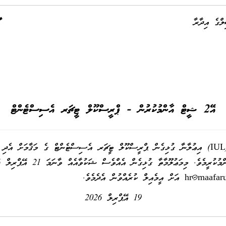
ލްގެ އިދާރާ
އޭ2 ޝީޓް އާންމުކުރުން - ޕްރީސްކޫލް ޓީޗަރ އެސިސްޓެންޓް
އިޢުލާނާ ގުޅިގެން ޕްރީސްކޫލް ޓީޗަރ އެސިސްޓެންޓް ގެ މަޤާމަށް އެދި ފޯމ
hr@maafar
އަށް އީމެއިލް ކުރެއްވުން އެދެމެވެ.
19 އޭޕްރިލް 2026