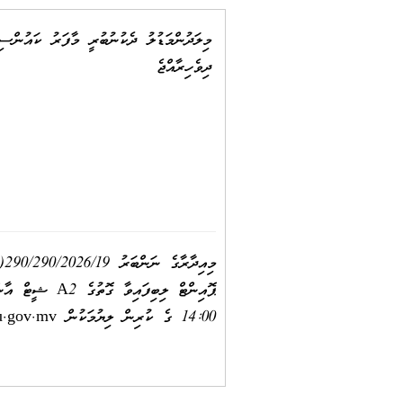
މިލަދުންމަޑުލު ދެކުނުބުރީ މާފަރު ކައުންސި
ދިވެހިރާއްޖެ
މިއިދާރާގެ ނަންބަރު
290/290/2026/19
(IUL)
14:00 ގެ ކުރިން ލިޔުމަކުން
u.gov.mv