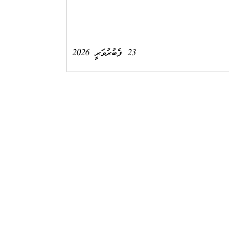
23 ފެބުރުވަރީ 2026