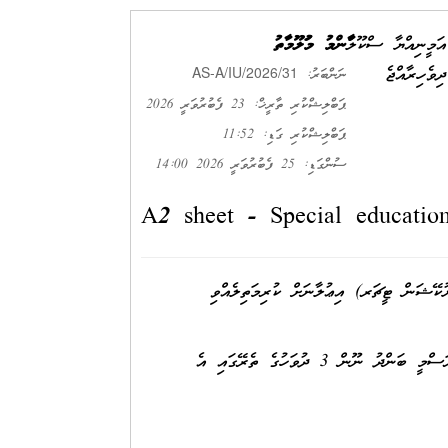
އަމީނިއްޔާ ސްކޫލް
ޢާންމު މަޢުލޫމާތު
ދިވެހިރާއްޖެ
AS-A/IU/2026/31
ނަންބަރު:
ޕަބްލިޝްކުރި ތާރީޚް: 23 ފެބުރުވަރީ 2026
ޕަބްލިޝްކުރި ގަޑި: 11:52
ސުންގަޑި: 25 ފެބުރުވަރީ 2026 14:00
A2 sheet - Special educatio
AS-A/IU/20 (ސްޕެޝަލް އެޑިޔުކޭޝަން ޓީޗަރ) އިޢުލާނަށް ކުރިމަތިލެއްވި
މިޝީޓްގައިވާ މަޢުލޫމާތާއި ގުޅޭގޮތުން އެއްވެސް ޝަކުވާއެއް ވާނަމަ، ރަސްމީ ބަންދު ނޫން 3 ދުވަހުގެ ތެރޭގައި އެ