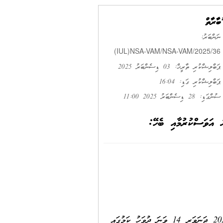
މުބާރާތް
ނަންބަރު:
(IUL)NSA-VAM/NSA-VAM/2025/36
ޕަބްލިޝްކުރި ތާރީޚް: 03 ޑިސެންބަރު 2025
ޕަބްލިޝްކުރި ގަޑި: 16:04
ސުންގަޑި: 28 ޑިސެންބަރު 2025 11:00
މާކެންޓައިލް (އިންޓަރ ކޮމްޕެނީ) ވޮލީބޯލް ޗެމްޕިއަންޝިޕް 2025 އަންހެން ޑިވިޜަން ފެށުމައް މިހާރު ހަމަޖެހިފައިވަނީ 2026 ޖަނަވަރީ 14 ވަނަ ދުވަހު ކަމުގައި