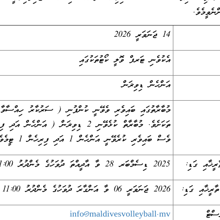
ްނެވީމެވެ.
14 ޖަނަވަރީ 2026
އެކުވެނި ޓަރފް ވޮލީ ކޯޓުތަކުގައި
އަންހެން ޑިވިޜަން
މުބާރާތުގައި ބައިވެރި ވެވޭނީ ކުންފުނި ( ސަރުކާރު ހިއްސާވާ 
ތަކަށެވެ. މުބާރާތް ކުޅެވޭނި 2 ޑިވިޜަން ( އ
ވެސް ބައިވެރި ކުރެވޭނީ އަންހެން 1 އަދި ފިރިހެން 1 ޓީމެވެ.
ރީޚާއި ގަޑި:
2025 ޑިސެމްބަރ 28 ވާ އާދީއްތަ ދުވަހުގެ މެންދުރު 11:00 ގެ ކުރިން
ާރީޚާއި ގަޑި:
2026 ޖަނަވަރީ 06 ވާ އަންގާރަ ދުވަހުގެ މެންދުރު 11:00 ގެ ކުރިން
ިސްޓް
info@maldivesvolleyball.mv