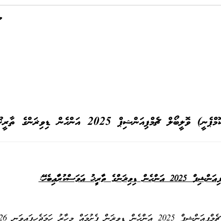
ްޕިއަންޝިޕް 2025 އަންހެން ޑިވިޜަންގެ ތާރީޚު އަވަސްކުރުމާއި ބެހޭ:
ޕިއަންޝިޕް
2025 އަންހެން ޑިވިޜަންގެ ތާރީޚު އަވަސްކުރުމާއި
ބެހޭ: