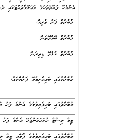
އެންމެހާ ފަރާތްތަކުގެ މަޢުލޫމާތައްޓަކައި ދެނ
މުބާރާތް ފަށާ ތާރީޚް:
މުބާރާތް ބޭއްވޭތަން:
މުބާރާތް ކުޅެވޭ ޑިވިޜަން:
މުބާރާތުގައި ބައިވެރިވެވޭ ފަރާތްތައް:
މުބާރާތުގައި ބައިވެރިވުމުގެ އެންމެ ފަހު ތާ
ޓީމް ލިސްޓް ހުށަހަޅަންޖެހޭ އެންމެ ފަހު ތ
މުބާރާތުގައި ބައިވެރިވުމުގެ ފޯމާއި ޓީމް ލ