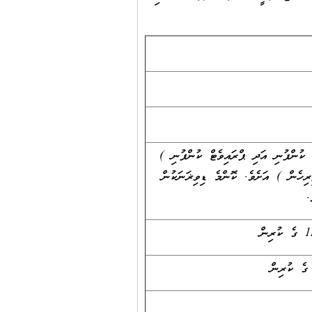
ކުންފުނި އަދި ޕްރައިވެޓް ކުންފުނި )
ަންހެން އަދި ފިރިހެން ) އަށެވެ. ކޮންމެ ޑިވިޜަނަކުން