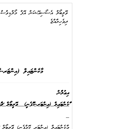
ވޮލީބޯލް އެސޯސިއޭޝަން އޮފް މޯލްޑިވްސް
ދިވެހިރާއްޖެ
މާކެންޓައިލް (އިންޓަރ-ކޮމްޕެނީ) ވޮލީބޯލް ޗެމ
އިޢުލާން
މާކެންޓައިލް (އިންޓަރ-ކޮމްޕެނީ) ވޮލީބޯލް ޗެމް