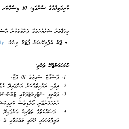
ކުރިމަތިލުމުގެ ސުންގަޑި: 10 ޑިސެމްބަރ 2025 ވާ ބުދަ ދުވަހުގެ 14:00 ގެ ކުރިން.
މިމަޤާމަށް ޝަރުތުހަމަވާ ފަރާތްތަކުން އާސަނ
ޖޮބް އެޕްލިކޭޝަން ޕޯޓަލް ލިންކް:
ly
ހުށަހަޅަންޖެހޭ ތަކެތި:
ޕާސްޕޯޓް ސައިޒުގެ 01 ފޮޓޯ.
ދިވެހި ރައްޔިތެއްކަން އަންގައިދޭ ކާ
ތަޢުލީމީ ސެޓްފިކްޓްތަކާއި ޓްރާންސްކް
ހުށަހަޅަންވާނީ މޯލްޑިވްސް ކޮލިފިކޭޝ
މަސައްކަތުގެ ތަޖުރިބާ އަންގައިދޭ ލިޔ
ވަޒީފާތަކުގައި ހޭދަވީ މުއްދަތާއި އެ 