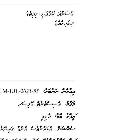
އާސަންދަ ކޮމްޕެނީ ލިމިޓެޑް
ދިވެހިރާއްޖެ
އިޢުލާން ނަންބަރު:
M-IUL-2025-55
މަޤާމް:
އެސިސްޓެންޓް އޮފިސަރ
ވަޒީފާގެ ބާވަތް:
ދާއިމީ
ސެކްޝަން:
އެކައުންޓްސް އެންޑް ފައިނޭން