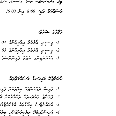
ވަޒީފާ އަދާކުރަންޖެހޭ ތަނ
ް: އާސަންދަ ކޮމްޕެ
މަސައްކަތު ގަޑި:
8:00 އިން 16:00
މަޤާމުގެ ޝަރުތު
:
ޖީ.ސީ.އީ އޯލެވެލް އިމްތިޙާނުގެ 04 މާއްދާއިން، އެކައުންޓިންގ ހިމެނޭގޮތައް، "ސީ" ފާސް ލިބިފައިވުން.
ޖީ.ސީ.އީ އޭލެވެލް އިމްތިޙާނުގެ 03 މާއްދާއިން، އެކައުންޓިންގ ހިމެނޭގޮތައް، "ސީ" ފާސް ލިބިފައިވުން.
އެކައުންޓިންގ ނުވަތަ ފައިނޭންސްގެ ދާއިރާއަކުން
ކުރަންޖެހޭ މައިގަނޑު މަސައްކަތްތައް
:
ފައިސާ ދައްކަންޖެހޭ ބިލްތަކަށް ފައިސ
ޕޭމަންޓް ވައުޗަރތައް ތައްޔާރުކޮށް ޗެކ
އެކައުންޓްސް ރިކޯޑުތައް ބެލެހެއްޓުމާ
ފައިސާއާއިބެހޭ ލިޔެކިޔުންތަކާއި ބިލްތ