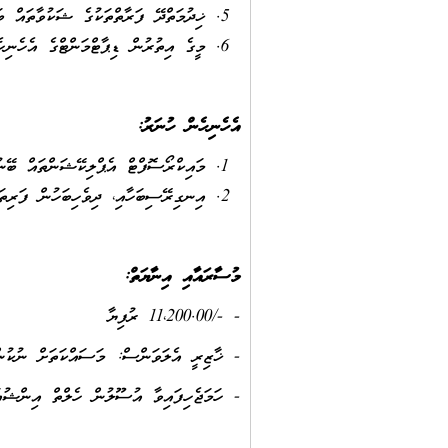
ޚިދުމަތްދޭ ފަރާތްތަކުގެ ޝަކުވާތައް ބ
މީގެ އިތުރުން ޑިޕާޓްމަންޓްގެ އެހެނިހ
އެހެނިހެން ހުނަރު
:
މައިކްރޯސޮފްޓް އެޕްލިކޭޝަންތައް ބޭނ
އިނގިރޭސިބަހާއި، ދިވެހިބަހުން ފަރިތަ
މުސާރައާއި އިނާޔަތް:
- -/11،200.00 ރުފިޔާ
- ޚާޒިރީ އެލަވަންސް: މަސައްކަތަށް ނުކުންނަ ކޮ
- ހަމަޖެހިފައިވާ އުސޫލުން ހެލްތް އިންޝުއ