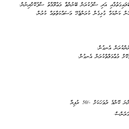
ަލައިގަތުމާއި އަދި ސާފުކުރަން ބޭނުންވާ މަޢުލޫމާތު ސާފުކޮށްދިނުން.
ެން ކަންކަމާ ގުޅިގެން ކުރަންޖެހޭ މަސައްކަތްތައް ކުރުން.
ުންކުރަން އެނގުން.
ކޮށް މުޢާމަލާތްކުރަން އެނގުން.
ންމެ ދުވަހަކަށް -/50 ރުފިޔާ
ަރެންސް.