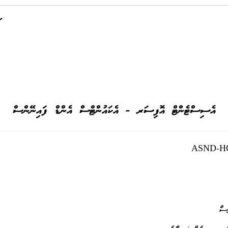
އެސިސްޓެންޓް އޮފިސަރ - އެކައުންޓްސް އެންޑް ފައިނޭންސް
ASND-HC
ސް