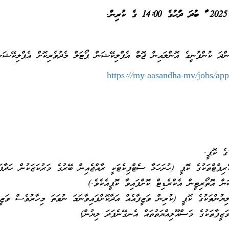
ްދަ ކުންފުނީގެ އޮންލައިން ޖޮބް އެޕްލިކޭޝަން ޕޯޓަލް މެދުވެރިކޮށް އެޕްލިކޭޝަން
https://my.aasandha.mv/jobs/app
ޑުގެ ކޮޕީ.
ރިޕްޓްތަކުގެ ކޮޕީ (ހުށަހަޅާ ސެޓްފިކެޓަކީ ރާއްޖެއިން ބޭރުގެ މަރުކަޒަކުން ހަދާފަ
ަން އޮތޯރިޓީން އެކްރެޑިޓް ކޮށްފައިވާ ކޮޕީއެކެވެ.)
ުންތަކުގެ ކޮޕީ (ކުރިން ވަޒީފާއެއް އަދާކޮށްފައިވާނަމަ ނުވަތަ މިހާރުވެސް ވަޒީފ
ވަޒީފާތަކުގެ މަސްއޫލިއްޔަތުތައް އެނގޭނެފަދަ ލިޔުން)