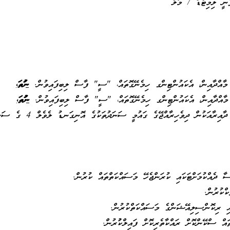
ނީ ލިމިޓެޑް / މާލެ
ނުވަތަ،
ނުވަތަ،
 ދިވެހިރާއްޖޭގެ ގައުމީ ސަނަދުތަކުގެ އޮނިގަނޑު ލެވެލް 4 ގެ ސަނަދެއް ހާސިލްކޮށްފައިވުން.
ާ ދެއްކުމަށްޓަކައި ކުރަންޖެހޭ މަސައްކަތްތައް ކުރުން.
ްކުރުން.
އި ރިކޮންސިލިއޭޝަންގެ މަސައްކަތްކުރުން.
ައް ސްކޭންކޮށް ރައްކާތެރިކޮށް ފައިލްކުުރުން.