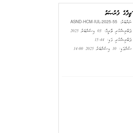
ވަޒީފާގެ ފުރުޞަތު
ASND-HCM-IUL-2025-55
ނަންބަރު:
ޕަބްލިޝްކުރި ތާރީޚް: 03 ޑިސެންބަރު 2025
ޕަބްލިޝްކުރި ގަޑި: 15:44
ސުންގަޑި: 10 ޑިސެންބަރު 2025 14:00