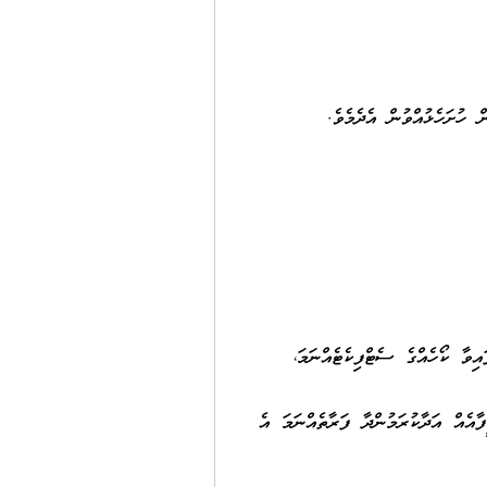
 ހުށަހެޅުއްވުން އެދެމެވެ.
އިވާ ކޯހެއްގެ ސެޓްފިކެޓެއްނަމަ،
ާއެއް އަދާކުރަމުންދާ ފަރާތެއްނަމަ އެ