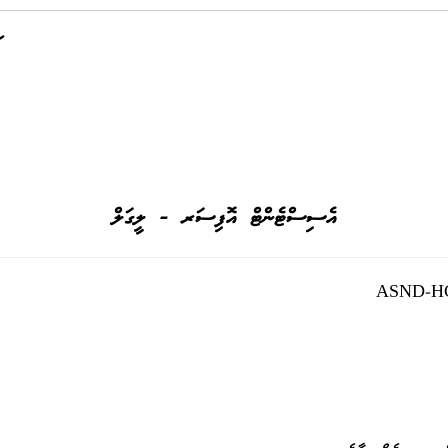
އެސިސްޓެންޓް އޮފިސަރ - ލީގަލް
ASND-HC