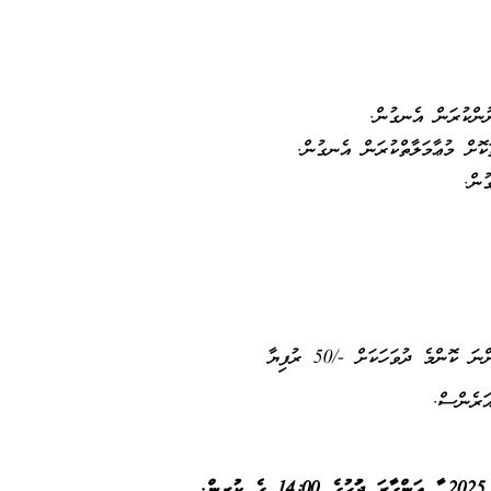
ުންކުރަން އެނގުން.
ކޮށް މުޢާމަލާތްކުރަން އެނގުން.
ުން.
ންމެ ދުވަހަކަށް -/50 ރުފިޔާ
ަރެންސް.