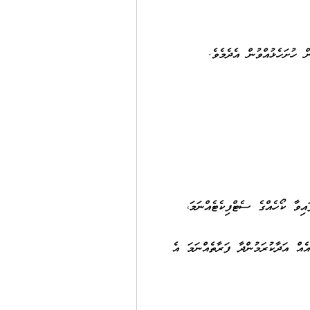
 ހުށަހެޅުއްވުން އެދެމެވެ.
އިވާ ކޯހެއްގެ ސެޓްފިކެޓެއްނަމަ،
ެއް އަދާކުރަމުންދާ ފަރާތެއްނަމަ އެ