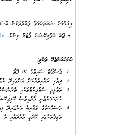
މިމަޤާމަށް ޝަރުތުހަމަވާ ފަރާތްތަކުން އާސަނ
ޖޮބް އެޕްލިކޭޝަން ޕޯޓަލް ލިންކް:
ly
ހުށަހަޅަންޖެހޭ ތަކެތި:
ޕާސްޕޯޓް ސައިޒުގެ 01 ފޮޓޯ.
ދިވެހި ރައްޔިތެއްކަން އަންގައިދޭ ކާ
ތަޢުލީމީ ސެޓްފިކްޓްތަކާއި ޓްރާންސްކް
ހުށަހަޅަންވާނީ މޯލްޑިވްސް ކޮލިފިކޭޝ
މަސައްކަތުގެ ތަޖުރިބާ އަންގައިދޭ ލިޔ
ވަޒީފާތަކުގައި ހޭދަވީ މުއްދަތާއި އެ 