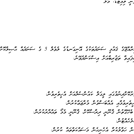
ީ ލިމިޓެޑް، މާލެ
ީ ސަނަދުތަކުގެ އޮނިގަނޑުގެ ލެވެލް 5 ގެ ސަނަދެއް ޙާޞިލްކޮށްފައިވުން.
ފައިވާ ތަޖުރިބާއަށް އިސްކަންދެވޭނެ.
ުކޮށްދިނުމުގައި ލީގަލް ކައުންސެލްއަށް އެހީތެރިވުން.
ީތެރިވުމާއި އެއްބަސްވުން މުރާޖަޢާކުރުން.
 ބެހޭގޮތުން ޤާނޫނީ ދިރާސާކޮށް، ޤާނޫނީ މެމޯ ތައްޔާރުކުރުން.
ެހެއްޓުން.
ން ހަވާލުކުރާ އެހެނިހެން މަސައްކަތްތައް ކުރުން.