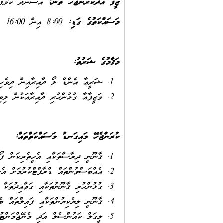
ވަޒީފާ އަދާކުރަންޖެހޭ ތަން
: އާސަންދަ ކޮމްޕެނ
މަސައްކަތުގެ ގަޑި:
8:00 އިން 16:00
މަޤާމުގެ ޝަރުތު
:
ޝަރީޢާ އެންޑް ލޯ ދާއިރާއިން ދިވެހިރާއްޖޭގެ ޤައުމ
ވަޒީފާއާ ގުޅުންހުރި ދާއިރާއަކުން ލިބި
ކުރަންޖެހޭ މައިގަނޑު މަސައްކަތްތައް
:
ޤާނޫނީ ދިރާސާތަކާއި އެހީތެރިކަން ފޯރ
އެއްބަސްވުންތައް ޑްރާފްޓްކުރުމަށް އެހ
ގުޅުންހުރި ޤާނޫނުތަކާއި ގަވާއިދުތަކާ
ޤާނޫނީ ލިޔެކިޔުންތަކާއި ފައިލްތައް ބެލ
ލީގަލް ކައުންސެލް އަދި މެނޭޖްމަންޓު