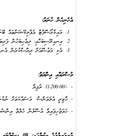
އެހެނިހެން ހުނަރު
:
މައިކްރޯސޮފްޓް އެޕްލިކޭޝަންތައް ބޭނ
އިނގިރޭސިބަހާއި، ދިވެހިބަހުން ފަރިތަ
އެކި މަޢުޟޫއަށް ދިރާސާކުރަން އެނގ
މުސާރައާއި އިނާޔަތް:
- -/11،200.00 ރުފިޔާ
- ޚާޒިރީ އެލަވަންސް: މަސައްކަތަށް ނުކުންނަ ކޮ
- ހަމަޖެހިފައިވާ އުސޫލުން ހެލްތް އިންޝުއ
ކުރިމަތިލުމުގެ ސުންގަޑި: 09 ޑިސެމްބަރ 2025 ވާ އަންގާރަ ދުވަހުގެ 14:00 ގެ ކުރިން.