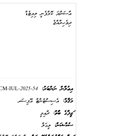
އާސަންދަ ކޮމްޕެނީ ލިމިޓެޑް
ދިވެހިރާއްޖެ
އިޢުލާން ނަންބަރު:
M-IUL-2025-54
މަޤާމް:
އެސިސްޓެންޓް އޮފިސަރ
ވަޒީފާގެ ބާވަތް:
ދާއިމީ
ސެކްޝަން:
ލީގަލް