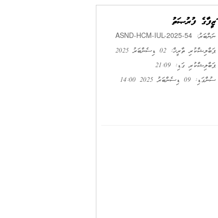
ވަޒީފާގެ ފުރުޞަތު
ASND-HCM-IUL-2025-54
ނަންބަރު:
ޕަބްލިޝްކުރި ތާރީޚް: 02 ޑިސެންބަރު 2025
ޕަބްލިޝްކުރި ގަޑި: 21:09
ސުންގަޑި: 09 ޑިސެންބަރު 2025 14:00