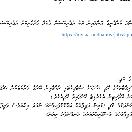
ްދަ ކުންފުނީގެ އޮންލައިން ޖޮބް އެޕްލިކޭޝަން ޕޯޓަލް މެދުވެރިކޮށް އެޕްލިކޭޝަން
https://my.aasandha.mv/jobs/app
ޑުގެ ކޮޕީ.
ރިޕްޓްތަކުގެ ކޮޕީ (ހުށަހަޅާ ސެޓްފިކެޓަކީ ރާއްޖެއިން ބޭރުގެ މަރުކަޒަކުން ހަދާފަ
ަން އޮތޯރިޓީން އެކްރެޑިޓް ކޮށްފައިވާ ކޮޕީއެކެވެ.)
ުންތަކުގެ ކޮޕީ (ކުރިން ވަޒީފާއެއް އަދާކޮށްފައިވާނަމަ ނުވަތަ މިހާރުވެސް ވަޒީފާއ
ވަޒީފާތަކުގެ މަސްއޫލިއްޔަތުތައް އެނގޭނެފަދަ ލިޔުން)