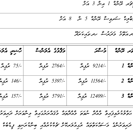
ރޭންކް 1 އިން 3 އަށް
ލިކް ސަރވިސް ރޭންކް 5 ން 8 އަށް
އަތޮޅު މަދަރުސާ، ހދ.ވައިކަރަދޫ
ަރ ރޭންކް
މުސާރަ
މަޤާމުގެ އެލަވަންސް
ހާޟިރީ އެލަވަނ
ްކް 1
-/9214 ރުފިޔާ
-/2764 ރުފިޔާ
-/75 ރުފިޔާ
ްކް 2
-/11564 ރުފިޔާ
-/5397 ރުފިޔާ
-/146 ރުފިޔާ
ްކް 3
-/12409 ރުފިޔާ
-/5791 ރުފިޔާ
-/157 ރުފިޔާ