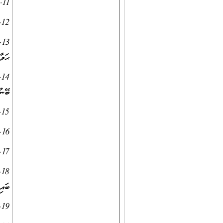
11. ފިލާވަޅުތަކާއިގުޅޭގޮތުން ކްލާސްރޫމުގައި ޑިސްޕްލޭކުރުން
12. ސްކޫލުން އިންތިޒާމުކުރާ ހުރިހާ ބައްދަލުވުންތަކަށް ގަޑިއަށް ޙާޒިރުވުން
3
ޙަވާ
4
ބޭނު
15. ސްކޫލަކީ އެކުވެރި އެއްބައިވަންތަބައެއް އުޅޭ އުފާވެރި މާޙައުލަކަށް ހެދުމަށް މަސައްކަތްކުރުން
16. ސްކޫލުން ޙަވާލުކުރެވޭ ޒިންމާތަކާއިގުޅިގެން ޖަވާބުދާރީވުމާއި ޒިންމާދާރުވުން
17. ސްކޫލަކީ ސާފުތާހިރު ތަނެއްގެގޮތުގައި ދެމެހެއްޓުމަށް ދަރިވަރުން ލައްވާ މަސައްކަތްކުރުވުން
8
ބައި
19. ދަރިވަރުންނާއި، ބެލެނިވެރިންނާއި، ސްޓާފުން އަދި ސްކޫލުގެ ސިއްރުތައް ހިފެހެއްޓުން