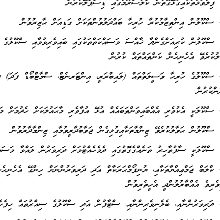
1. ސްކޫލުން ކުރިއަށްގެންދާ ޚާއްސަ މަސައްކަތްތަކުގައި ބައިވެރިވުމާއި ސްކޫލުގެ މ
ލުކުރެވޭ އެހެނިހެން ކަންތައްތައް ކުރުން
1. ސްކޫލުގެ ހުރިހާ ވަސީލަތްތައް (ލައިބްރަރީ، އިންޓަރނެޓް، ސްމާޓްބޯޑް ފަދަ) ދަ
ންކުރުން
1. ކްލަބް ޖަމްޢިއްޔާތަކާއި، ޔުނިފޯމްޙަރަކާތް އަދި ދަރިވަރުންނަށް ހިންގޭ އެހެނިހެނ
ވެރިވެ އެއްބާރުލުންދީ އެހީތެރިވުން