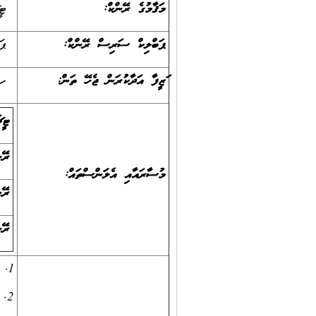
މަޤާމުގެ ރޭންކް:
ޓީޗަރ 
ޕަބްލިކް ސަރވިސް ރޭންކް
:
ޕަބް
ވަޒީފާ އަދާކުރަން ޖެހޭ ތަން:
ހދ.
ޓީޗ
ރޭނ
މުސާރައާއި އެލަވަންސްތައް
:
ރޭނ
ރޭނ
1. ޙަވާލުކުރެވިފައިވާ މާއްދާ ނުވަތަ މާއްދާތައް މުޤައްރަރުގައިވާ މިންވަރަށް ދަރިވަރުންނަށް އުގަންނައިދިނުން
2. ދަރިވަރުންގެ މަސައްކަތްތައް ރެގިއުލަރކޮށް ޗެކްކުރުމާއި ބިނާކުރަނިވި ފީޑްބެކް ދިނުން