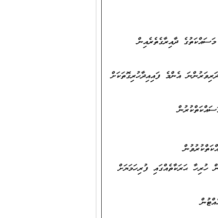
ަސައްކަތުގެ ދާއިރާގެތެރެއިން
ރިވަރުންނަ އެންމެ ފައިއިދާހުރިގޮތަކަށް
ް ހުރިހާ ޙަރަކާތެއްގައި ފުރިހަމަޔަށް