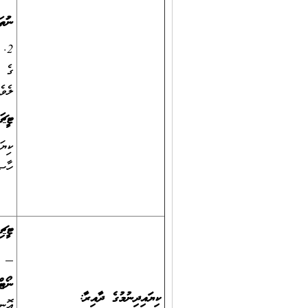
ނުވަތަ
ގެ ބ
ލެވެލް 5 ނުވަތަ އެއަށްވުރެ މ
ޓީޗަ
ހާޞި
ޓީޗި
ނޯޓް
ކިޔަވައިދިނުމުގެ ދާއިރާ: