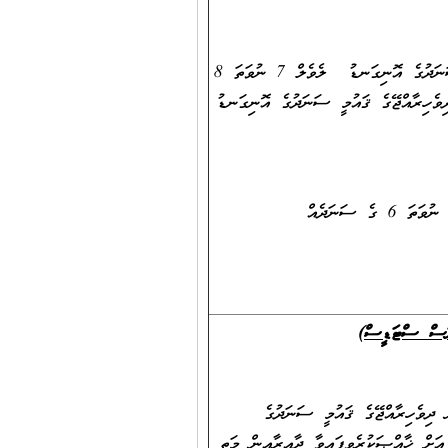
2. ކިޔަވައިދޭ މާއްދާއަށް ޚާއްޞަކުރެވިފައިވާ ދާއިރާއަކުން ދިވެހިރާއްޖޭގެ ޤައުމީ ސަނަދުގެ އޮނިގަނޑު ލެވެލް 7 ނުވަތަ 8
ވެހިރާއްޖޭގެ ޤައުމީ ސަނަދުގެ އޮނިގަނޑު
ކިޔަވައިދިނުމުގެ ދާއިރާއިން ދިވެހިރާއްޖޭގެ ޤައުމީ ސަނަދުގެ އޮނިގަނޑު ލެވެލް 5 ނުވަތަ 6 ގެ ސަނަދެއް
ނަސް ސްޓަޑީސް)
 ދިވެހިރާއްޖޭގެ ޤައުމީ ސަނަދުގެ
މާއްދާ އަށް ޚާއްޞަކުރެވިފައިވާ ދާއިރާއިން މަތީ