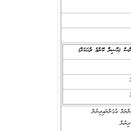
ްސް (ޙާޟިރުވާ ކޮންމެ ދުވަހަކަށް)