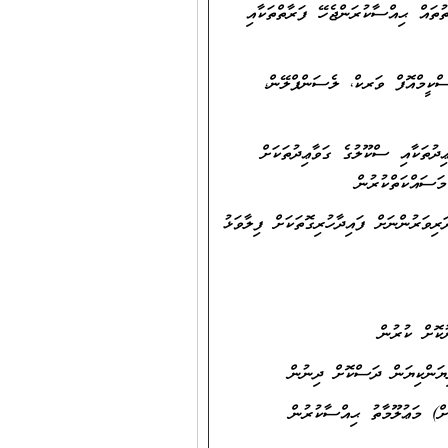
ތުތައް ޙިއްސާކުރަންޖެހޭ ފަރާތްތަކާއި
ސްކީމްއޮފް ވަރކް، ލެސަންޕްލޭން،
ދުތަކާއި ސްކޫލުގެ ގަވާޢިދުތަކަށް
މަސައްކަތްކުރުން
ަރިވަރުންނަށް ފައިދާހުރިގޮތަކަށް ފިލާވަޅު