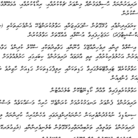
 ދަރިވަރުންނަށް ޙާސިލްވަމުންދާ މިންވަރު ޗެކްކުރުމާއި، ރިކޯޑްކުރުމާއި، އެމައޫލޫމާ
ސާކުރުން
 ކިޔަވައިދިނުމާއި ގުޅޭގޮތުން ސްޕަވައިޒަރާއި ޙަވާލުކުރަންޖެހޭ އެންމެހައިތަކެތި (
ްސްޝީޓްފަދަ) ހަމަޖެހިފައިވާ އުސޫލާއި އެއްގޮތަށް ޙަވާލުކުރުން
 އިސްލާމް ދީނާއި ދިވެހިރާއްޖޭގެ ގާނޫނާއި ގަވާޢިދުތަކާއި ސްކޫލު ކުދިންގެ ގަވާޢި
ވަރުން އަހުލުވެރިކުރުމާއި ރީތި އާދަތައް ދަރިވަރުންގެ ކިބައިގައި ހަރުލެއްވުމަށް 
ޙަވާލުކުރެވޭ ޓައިމްޓޭބަލްގައިވާ ގަޑިތަކަށާއި ރިލީފްގަޑިތަކަށް ގަޑިއަށް ހާޒިރުވެ ދ
އަށް ގެންދިއުން