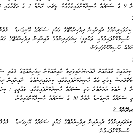
ރ، ރޭންކު 2 ގެ މަޤާމުގައި 4 އަހަރު ޚިދުމަތްކޮށްފައިވުން.
ދެއް ހާޞިލްކޮށްފައިވުން.
ެޗްލަރސް ޑިގްރީ އެއް ހާޞިލްކޮށްފައިވުމާއި، ކިޔަވައިދިނުމުގެ ދާއިރާއިން ދިވ
ލެވެލް 5 ނުވަތަ އެއަށްވުރެ މަތީ ސަނަދެއް ހާޞިލްކޮށްފައިވުމާއި، ތަޢުލީމީ / ކިޔ
ސަނަދުގެ އޮނިގަނޑު ލެވެލް 10 ގެ ސަނަދެއް ހާޞިލްކޮށްފައިވުން.
ރ
،
ރޭންކު 2
ކި
 ހާޞިލްކޮށްފައިވުން.