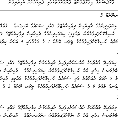
ރ
،
ރޭންކު 3
ް ހާޞިލްކޮށްފައިވުމާއެކު ޓީޗަރ، ރޭންކު 2 ގެ މަޤާމުގައި 4 އަހަރު ޚިދުމަތްކޮށްފައިވުން.
ެޗްލަރސް ޑިގްރީ އެއް ހާޞިލްކޮށްފައިވުމާއެކު، ކިޔަވައިދިނުމުގެ ދާއިރާއިން ދި
ލެވެލް 5 ނުވަތަ އެއަށްވުރެ މަތީ ސަނަދެއް ހާޞިލްކޮށްފައިވުމާއެކު ތަޢުލީމީ ދާއ
 ސަނަދެއް ހާޞިލްކޮށްފައިވުމާއެކު، ޓީޗަރ، ރޭންކު 2 ގެ މަޤާމުގައި 4 އަހަރު ޚިދުމަތްކޮށްފައިވުން.
ެޗްލަރސް ޑިގްރީ އެއް ހާޞިލްކޮށްފައިވުމާއެކު، ކިޔަވައިދިނުމުގެ ދާއިރާއިން ދި