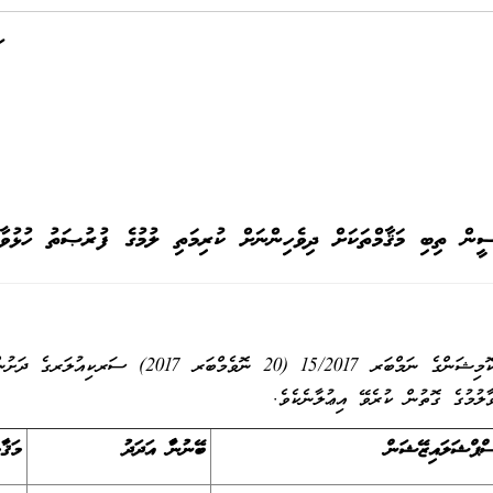
ީން ތިބި މަޤާމްތަކަށް ދިވެހިންނަށް ކުރިމަތި ލުމުގެ ފުރުޞަތު ހުޅުވާ
މި މަޤާމް ތަކަކީ ސިވިލް ސަރވިސް ކޮމިޝަންގެ ނަމްބަރ 2017
ާލުމުގެ ގޮތުން ކުރެވޭ އިޢުލާނެކެވެ.
ްޕްޝަލައިޒޭޝަން
ބޭނުންވާ އަދަދު
މަޤާ