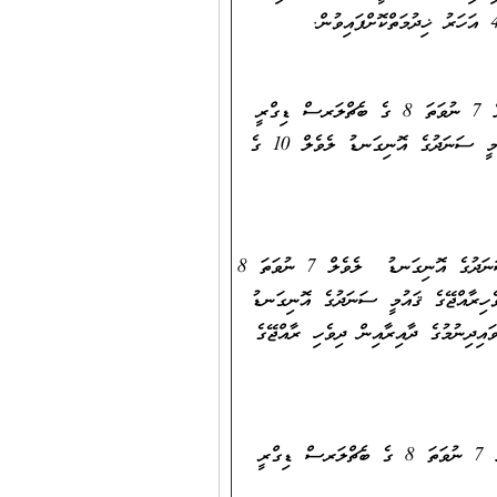
4. ކިޔަވައިދިނުމުގެ ދާއިރާއިން ދިވެހިރާއްޖޭގެ ޤައުމީ ސަނަދުގެ އޮނިގަނޑު ލެވެލް 7 ނުވަތަ 8 ގެ ބެޗްލަރސް ޑިގްރީ
އެއް ހާޞިލްކޮށްފައިވުމާއި، ތަޢުލީމީ/ ކިޔަވައިދިނުމުގެ ދާއިރާއިން ދިވެހިރާއްޖޭގެ ޤައުމީ ސަނަދުގެ އޮނިގަނޑު ލެވެލް 10 ގެ
5. ކިޔަވައިދޭ މާއްދާއަށް ޚާއްޞަކުރެވިފައިވާ ދާއިރާއަކުން ދިވެހިރާއްޖޭގެ ޤައުމީ ސަނަދުގެ އޮނިގަނޑު ލެވެލް 7 ނުވަތަ 8
ެހިރާއްޖޭގެ ޤައުމީ ސަނަދުގެ އޮނިގަނޑު
ަވައިދިނުމުގެ ދާއިރާއިން ދިވެހި ރާއްޖޭގެ
ޔަވައިދިނުމުގެ ދާއިރާއިން ދިވެހިރާއްޖޭގެ ޤައުމީ ސަނަދުގެ އޮނިގަނޑު ލެވެލް 7 ނުވަތަ 8 ގެ ބެޗްލަރސް ޑިގްރީ