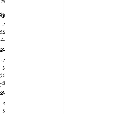
20. ޕްރޮފެޝަނަލް ޑިވަލޮޕްމަންޓް ޕްރޮގްރާމްތަކުގައި ފުރިހަމަޔަށް ބައިވެރިވުން
ޓީޗަ
ސަނަދެއ
ނުވަތަ
ގެ ބ
އޮނިގަނޑު ލެވެލް 9 ގެ
ނުވަތަ
ގެ ބ