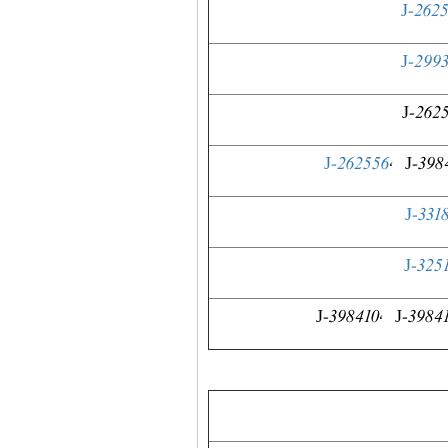
J-262
J-299
J-262
J-262556
, J-398
J-331
J-325
J-398410, J-3984