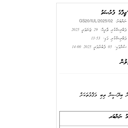
ވަޒީފާގެ ފުރުޞަތު
GS20/IUL/2025/02
ނަންބަރު:
ޕަބްލިޝްކުރި ތާރީޚް: 29 ޖަނަވަރީ 2025
ޕަބްލިޝްކުރި ގަޑި: 13:53
ސުންގަޑި: 05 ފެބުރުވަރީ 2025 14:00
ލުން
15/ (20 ނޮވެމްބަރ 2017) ސަރކިއުލަރގެ ދަށުން ބިދޭސީން ތިބި މަޤާމުތަކަށް
މު ނަންބަރ