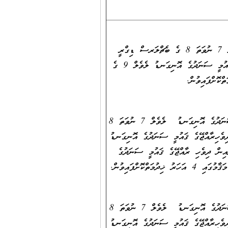
1. ކިޔަވައިދިނުމުގެ ދާއިރާއިން ދިވެހިރާއްޖޭގެ ޤައުމީ ސަނަދުގެ އޮނިގަނޑު ލެވެލް 7 ނުވަތަ 8 ގެ ބެޗްލަރސް ޑިގްރީ
އެއް ހާޞިލްކޮށްފައިވުމާއެކު، ތަޢުލީމީ/ ކިޔަވައިދިނުމުގެ ދާއިރާއިން ދިވެހިރާއްޖޭގެ ޤައުމީ ސަނަދުގެ އޮނިގަނޑު ލެވެލް 9 ގެ
2. ކިޔަވައިދޭ މާއްދާއަށް ޚާއްޞަކުރެވިފައިވާ ދާއިރާއަކުން ދިވެހިރާއްޖޭގެ ޤައުމީ ސަނަދުގެ އޮނިގަނޑު ލެވެލް 7 ނުވަތަ 8
ވެހިރާއްޖޭގެ ޤައުމީ ސަނަދުގެ އޮނިގަނޑު
ިރާއިން ދިވެހި ރާއްޖޭގެ ޤައުމީ ސަނަދުގެ
3. ކިޔަވައިދޭ މާއްދާއަށް ޚާއްޞަކުރެވިފައިވާ ދާއިރާއަކުން ދިވެހިރާއްޖޭގެ ޤައުމީ ސަނަދުގެ އޮނިގަނޑު ލެވެލް 7 ނުވަތަ 8
ވެހިރާއްޖޭގެ ޤައުމީ ސަނަދުގެ އޮނިގަނޑު