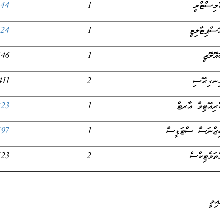
ެމިސްޓްރީ
1
544
ޮސްޕިޓާލިޓީ
1
324
ައޮލޮޖީ
1
546
ިނގިރޭސި
2
411
ްރިއޭޓިވް އާރޓް
1
823
ިޒްނަސް ސްޓަޑީސް
1
197
ެތަމެޓިކްސް
2
123
ިމީ