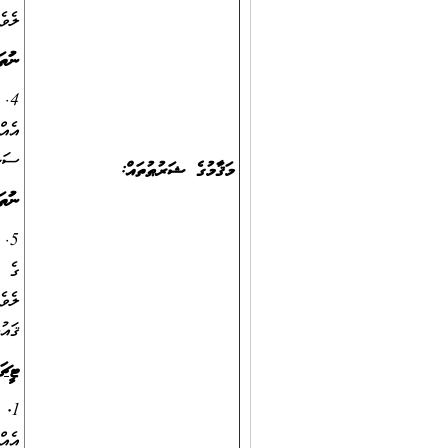
ލެވެލް 9 ގެ ސަނަދެއް ހާޞިލްކޮށްފައިވުމާއެކު، ޓީޗަ
ނުވަތަ
ސަނަ
މަޤާމުގެ ޝަރުޠުތައް:
ނުވަތަ
ގެ ބ
ޤައުމީ 
ޓީޗަ
1
. 
އެއް