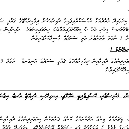
ެޗްލަރސް ޑިގްރީ އެއް ހާޞިލްކޮށްފައިވުމާއެކު، ކިޔަވައިދިނުމުގެ ދާއިރާއިން ދި
ަތީ ސަނަދެއް ހާޞިލްކޮށްފައިވުން.
ރ
،
ރޭންކު 1
ލްކޮށްފައިވުން.
ންގ (ކެމިސްޓްރީ، ހޮސްޕިޓާލިޓީ، ބައޮލޮޖީ، އިނގިރޭސި، ކްރިއޭޓިވް އާރޓް، ބިޒް
:
ޓީޗަރެއްގެ ޒިންމާ އަދާކުރައްވާ ކޮންމެ ފަރާތަކުން ކިޔަވައިދިނުމުގެ ދާއިރާއިން
އޮނިގަނޑު ލެވެލް 5 އަކަށްވުރެ މަތީ ސަނަދެއް އޮންނަންޖެހޭތީ، ކިޔަވައިދޭ 