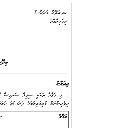
ހދ.އަތޮޅު މަދަރުސާ
ދިވެހިރާއްޖެ
ބިދޭސ
އިޢުލާން
ދިވެހިންނަށް ކުރިމަތިލުމުގެ ފުރުޞަތު ހުޅުވ
މަޤާމް
ސ