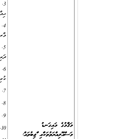
3.
ޙިއް
4.
މާރކ
5.
ދަރި
6. 
ކުރި
7. ޙަވާލުކުރެވިފައިވާ މާއްދާ ކޯޑިނޭޓްކޮށް ބެލެހެއްޓުން
8. ދަރިވަރުންގެ ފެންވަރު ރަނގަޅުކުރުމަށް ކުރަންޖެހޭ ހުރިހާ މަސައްކަތެއް ލަސްނުކޮށް ކުރުން
9. ސިނކުޑީގެ ނުކުޅެދުންތެރިކަން ހުންނަކުދިންފިޔަވައި އެހެންހުރިހާ ކުދިންނަށް ލިޔަންކިޔަން ދަސްކޮށް ދިނުން
މަޤާމުގެ މައިގަނޑު
10. ދަރިވަރުންގެ ތަޢުލީމާއި ތަރުބިއްޔަތާއިގުޅޭގޮތުން ބެލެނިވެރިންނާއި (ރެގިއުލަރކޮށް) މަޢުލޫމާތު ޙިއްސާކުރުން
މަސްއޫލިއްޔަތުތަކާއި ވާޖިބުތައް
: