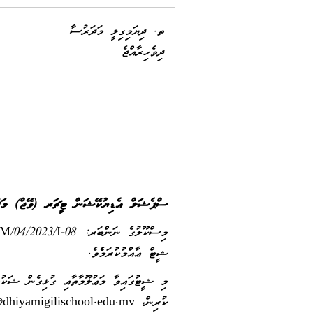
ތ. ދިޔަމިގިލީ މަދަރުސާ
ދިވެހިރާއްޖެ
ސްޕެޝަލް އެޑިޔުކޭޝަން ޓީޗަރ (ވޭޖް) މަޤާމަށް ކުރިމަތި
ޝީޓް ޢާއްމުކުރަމެެވެ.
ކުރިން،
dhiyamigilischool.edu.mv