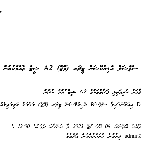
ސްޕެޝަލް އެޑިޔުކޭޝަން ޓީޗަރ (ވޭޖް) A2 ޝީޓް ޢާއްމުކުރުން
ލި ފަރާތްތަކުގެ A2 ޝީޓް ޢާއްމު ކުރުން
މިސްކޫލުގެ ނަންބަރ: DM/04/2023/I-08 އިޢުލާނުގައިވާ ސްޕެޝަލް އެޑިޔުކޭޝަން ޓީޗަރ (ވޭޖް) މަޤާމަށް ކު
މި ޝީޓުގައިވާ މަޢުލޫމާތާއި ގުޅިގެން ޝަކުވާއެއް އޮތްނަމަ، 08 އޮގަސްޓް 2023 ވާ އަންގާރަ ދުވަހުގެ 12:00 ގެ
admin@
ލިޔުމުން ހުށަހެޅުއްވުން އެދެމެވެ