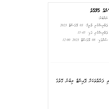
ޢާންމު މަޢުލޫމާތު
ނަންބަރު:
ޕަބްލިޝްކުރި ތާރީޚް: 03 އޮގަސްޓް 2023
ޕަބްލިޝްކުރި ގަޑި: 15:45
ސުންގަޑި: 08 އޮގަސްޓް 2023 12:00
ތިމަތިލެއްވި ފަރާތްތަކަށް ޕޮއިންޓް ލިބުނު ގޮތުގެ