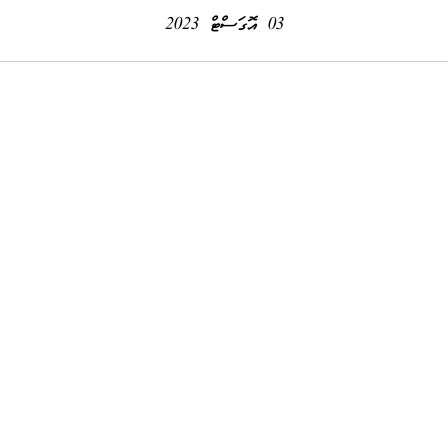
03 އޮގަސްޓް 2023