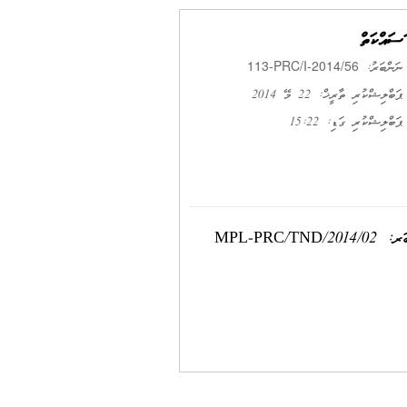
މަސައްކަތް
113-PRC/I-2014/56
ނަންބަރު:
ޕަބްލިޝްކުރި ތާރީޚް: 22 މޭ 2014
ޕަބްލިޝްކުރި ގަޑި: 15:22
މި ކުންފުނީގެ 18 ނަންބަރ ފްލެޓް ބާޖްގެ ޑެކް ރިޕްލޭސްކޮށް މަރާމާތުކޮށްދޭނެ ފަރާތެއް ހޯދަން ބޭނުންވެ ކުރެވުނު ނަންބަރ: MPL-PRC/TND/2014/02