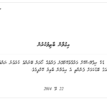
އިޢުލާން ބާޠިލުކުރުން
ަގު ބޮޑުކަމަށް ފެންނާތީ އެ އިޢުލާން ބާޠިލު ކޮށްފީމެވެ.
22 މޭ 2014