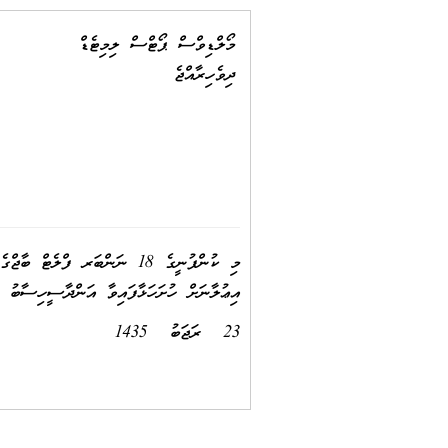
މޯލްޑިވްސް ޕޯޓްސް ލިމިޓެޑް
ދިވެހިރާއްޖެ
އިޢުލާނަށް ހުށަހަޅާފައިވާ އަންދާސީހިސާބު އ
23 ރަޖަބު 1435