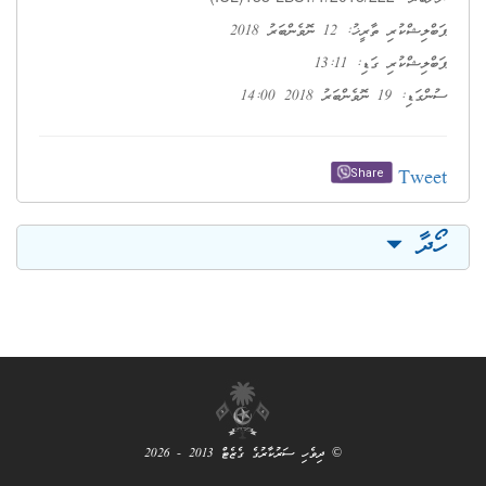
ޕަބްލިޝްކުރި ތާރީޚު: 12 ނޮވެންބަރު 2018
ޕަބްލިޝްކުރި ގަޑި: 13:11
ސުންގަޑި: 19 ނޮވެންބަރު 2018 14:00
Tweet
Share
ހޯދާ
© ދިވެހި ސަރުކާރުގެ ގެޒެޓް 2013 - 2026