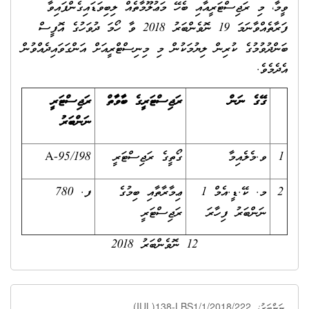
ވީމާ، މި ރަޖިސްޓަރީއާއި ބެހޭ މަޢުލޫމާތެއް ލިބިވަޑައިގެންފައިވާ
ފަރާތެއްވާނަމަ 19 ނޮވެންބަރު 2018 ވާ ހޯމަ ދުވަހުގެ އޮފީސް
ބަންދުވުމުގެ ކުރިން ލިޔުމަކުން މި މިނިސްޓްރީއަށް އަންގަވައިދެއްވުން
އެދެމެވެ.
ގޭގެ ނަން
ރަޖިސްޓަރީގެ ބާވާތް
ރަޖިސްޓަރީ
ނަންބަރު
1
ވ.މެލެއިމާ
ގޯތީގެ ރަޖިސްޓަރީ
A-95/198
2
މ. ކޭ.ޑީ.އެމް 1
ޢިމާރާތާއި ބިމުގެ
ފ. 780
ނަންބަރު ފިހާރަ
ރަޖިސްޓަރީ
12 ނޮވެންބަރު 2018
(IUL)138-LBS1/1/2018/222
ނަންބަރު: