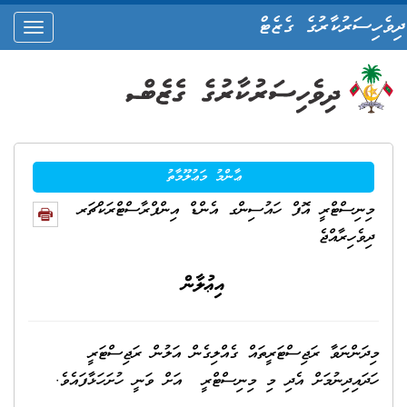
ދިވެހިސަރުކާރުގެ ގެޒެޓް
oggle
ation
ޢާންމު މަޢުލޫމާތު
މިނިސްޓްރީ އޮފް ހައުސިންގ އެންޑް އިންފްރާސްޓްރަކްޗަރ
ދިވެހިރާއްޖެ
އިޢުލާން
މިދަންނަވާ ރަޖިސްޓަރީތައް ގެއްލިގެން އަލުން ރަޖިސްޓަރީ
ހަދައިދިނުމަށް އެދި މި މިނިސްޓްރީ އަށް ވަނީ ހުށަހަޅާފައެވެ.