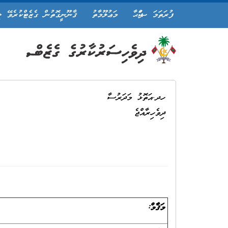
ފުރަތަމަ ޞަފްޙާ
މަޢުލޫމާތު
ޤާނޫނީގޮތުން ގެޒެޓްކުރެވޭ ލ
ހދ.އަތޮޅު މަދަރުސާ
ދިވެހިރާއްޖެ
މަޤާމް: