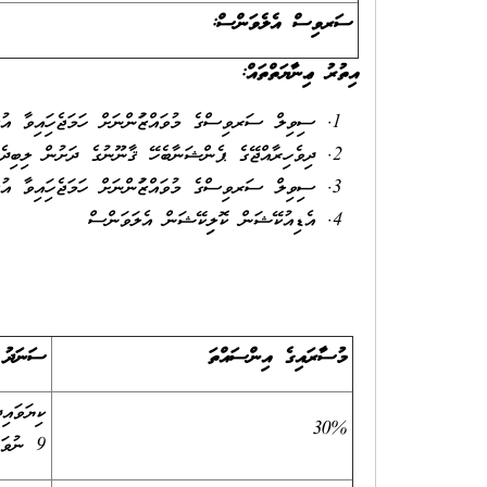
ސަރވިސް އެލެވަންސް:
އިތުރު ޢިނާޔަތްތައް:
ސިވިލް ސަރވިސްގެ މުވައްޒަފުންނަށް ހަމަޖެހިފައިވާ އުސ
ދިވެހިރާއްޖޭގެ ޕެންޝަނާބެހޭ ޤާނޫނުގެ ދަށުން ލިބިދ
ސިވިލް ސަރވިސްގެ މުވައްޒަފުންނަށް ހަމަޖެހިފައިވާ އު
އެޑިއުކޭޝަން ކޮލިފިކޭޝަން އެލަވަންސް
މުސާރައިގެ އިންސައްތަ
ސަނަދު
ކިޔަވައި
30%
9 ނުވަތަ އެއަށްވުރެ މަތީ ސަނަދެއް އޮތުން