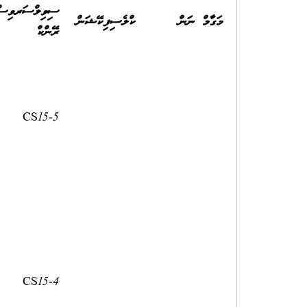
ސިވިލްސަރވިސް
މަގާމް ނަން
ކްލެސިފިކޭޝަން
ރޭންކް
CS15-5
CS15-4