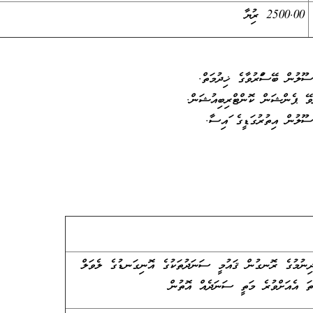
2500.00 ރުފިޔާ
ޫލުން ބޭސްފަރުވާގެ ޚިދުމަތް.
ެވޭ ޕެންޝަން ކޮންޓްރިބިއުޝަން.
ސޫލުން އިތުރުގަޑީގެ ފައިސާ.
ދިނުމުގެ ރޮނގުން ޤައުމީ ސަނަދުތަކުގެ އޮނިގަނޑުގެ ލެވަލް