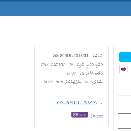
GS-20/IUL/2018/31
ނަންބަރު:
ޕަބްލިޝްކުރި ތާރީޚު: 19 ސެޕްޓެންބަރު 2018
ޕަބްލިޝްކުރި ގަޑި: 10:37
ސުންގަޑި: 24 ސެޕްޓެންބަރު 2018 14:00
GS-20/IUL/2018/31
-
Tweet
Share