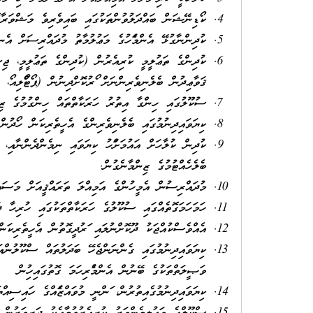
ކޯޑިނޭޝަން ބައްދަލުވުންތަކުގައި ބައިވެރިވެ މަޝްވަރާ
ކުދިންނާގުޅޭ އެންމެފަހުގެ މަޢުލުމާތު މުދައްރިސަށް އެނގި
ކުދިންގެ ތަޢުލީމީ ކުރިއެރުން (ކުދިންގެ ތަޢުލީމީ، ޖިސ
ޤަވާޢިދުން ބެލެނިވެރިންނަށް ފޯރުކޮށްދިނުން (ޕޯޓްފޯލިއޯ
ސުކޫލުގައި ހިންގާ އިތުރު ހަރަކާތްތައް ހިންގުމުގެ ޒި
ކިޔަވައިދިނުމުގައި ބެލެނިވެރިންގެ އެހީތެރިކަން ހޯދުން.
ކުދިން ކުލާހަށް އައުމަށްފަހު ކިޔަވައި ނިމެންދެންނާއި،
ބެލެހެއްޓުމުގެ ޒިންމާނެގުން.
މުދައްރިސުން އެމީހުންގެ އަމިއްލަ ތަރައްޤީއަށް މަސައ
ހަމަހަމަގޮތެއްގައި ސުކޫލުގެ ހަރަކާތްތަކުގައި ހުރިހާ ދ
އެއްވެސްކުއްޖަކު ދޫކޮށްނުލައި ފަރުދީގޮތުން އެހީތެރިކަން
ކިޔަވައިދިނުމުގައި ގެންނަންޖެހޭ ބަދަލުތައް ސްކޫލުންއ
ވަޞީލަތްތަކުގެ ބޭނުން އެންމެފުރިހަމަ ގޮތުގައިހިފުން
ކިޔަވައިދިނުމުގެއިތުރުން، ފަންނީ މުވައްޒަފެއްގެ ހައިސި