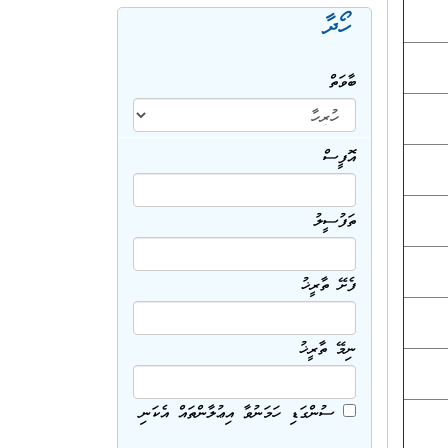
ހޯދާ
ބާވަތް
އޮފީސް
ތަފުސީލު
ފެށޭ ތާރީޚު
ނިމޭ ތާރީޚު
ސުންގަޑި ހަމަނުވާ އިޢުލާންތައް އެކަނި