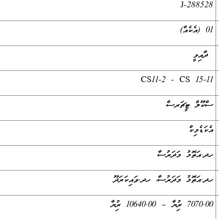
J-288528
01 (އެކެއް)
ދާއިމީ
CS11-2 - CS 15-11
ސްކޫލް ޓީޗަރސް
އެކަޑެމިކް
ހދ.އަތޮޅު މަދަރުސާ
ހދ.އަތޮޅު މަދަރުސާ، ހދ.ވައިކަރަދޫ
7070.00 ރުފިޔާ – 10640.00 ރުފިޔާ