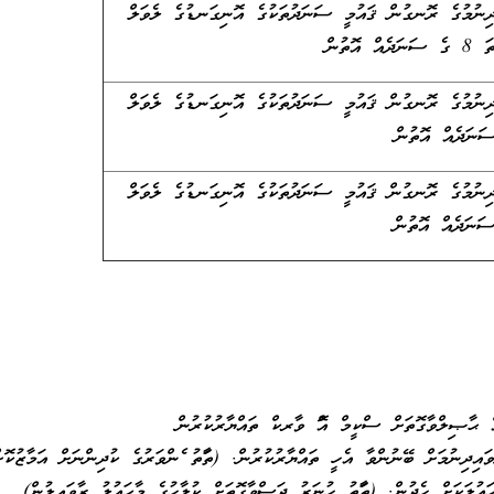
ދިނުމުގެ ރޮނގުން ޤައުމީ ސަނަދުތަކުގެ އޮނިގަނޑުގެ ލެވަލް
ދިނުމުގެ ރޮނގުން ޤައުމީ ސަނަދުތަކުގެ އޮނިގަނޑުގެ ލެވަލް
ދިނުމުގެ ރޮނގުން ޤައުމީ ސަނަދުތަކުގެ އޮނިގަނޑުގެ ލެވަލް
އް ޙާޞިލްވާގޮތަށް ސްކީމް އޮފް ވާރކް ތައްޔާރުކުރުން
އިދިނުމަށް ބޭނުންވާ އެހީ ތައްޔާރުކުރުން. (ތަފާތު ފެންވަރުގެ ކުދިންނަށް އަމާޒުކޮށ
ައުލަކަށް ހެދުން. (ތަފާތު ހުނަރު ދަސްވާގޮތަށް ކުލާހުގެ މާޙައުލު ރާވައިލުން)