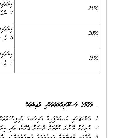
ކިޔަވައި
25%
7 ނުވަތަ 8 ގެ ސަނަދެއް އޮތުން
ކިޔަވައި
20%
6 ގެ ސަނަދެއް އޮތުން
ކިޔަވައި
15%
5 ގެ ސަނަދެއް އޮތުން
މަޤާމުގެ މަސްއޫލިއްޔަތުތަކާއި ވާޖިބުތައް:
މަންހަޖުގައި ކަނޑައެޅިފައިވާ މައިގަނޑު ޤާބިލިއްޔަތުތަ
ކުރިޔަށް އޮންނަ ހަފުތާއަށް ލެސަން ޕްލޭން، އަދި ކިޔަވަ
ކްލާހަކީ ކުދިންނަށް އަމިއްލައަށް އުނގެނުމަށް ފަހި މާޙ