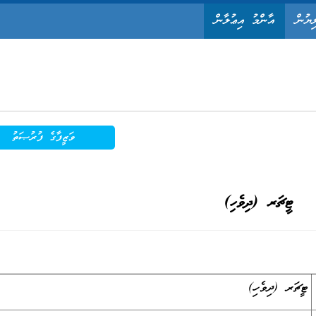
ިޔުން
އާންމު އިޢުލާން
ވަޒީފާގެ ފުރުޞަތު
ޓީޗަރ (ދިވެހި)
ޓީޗަރ (ދިވެހި)