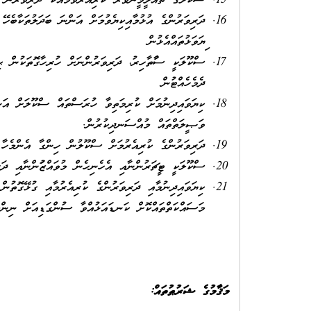
ސްކޫލްގެ ތައުލީމީފެންވަރު ކުރިއެރުވުމާއެކު ދަރިވަރުން 
ދަރިވަރުންގެ އުޅުމާއިކިޔެވުމަށް އަންނަ ބަދަލުތަކާބެހޭ 
ފިޔަވަޅުތައްއެޅުން
ސްކޫލަކީ ސާފުތާހިރު، ދަރިވަރުންނަށް ހުރިހާގޮތަކުން ޙިމ
ދެމެހެއްޓުން
ކިޔަވައިދިނުމަށް ކުރިމަތިވާ ހުރަސްތައް ސްކޫލަށް އަނ
ވަޞީލަތްތައް މުއްސަނދިކުރުން.
ދަރިވަރުންގެ ކުރިއެރުމަށް ސްކޫލުން ހިންގާ އެންމެހާ ކ
ސްކޫލަކީ ޓީޗަރުންނާއި އެހެނިހެން މުވައްޒަފުންނާއި ދަރި
ކިޔަވައިދިނުމާއި ދަރިވަރުންގެ ކުރިއެރުމާއި ގުޅޭގޮތުން
މަސައްކަތްތައްކޮށް ކަނޑައަޅުއްވާ ސުންގަޑިއަށް ނިންމ
މަޤާމުގެ ޝަރުޠުތައް: