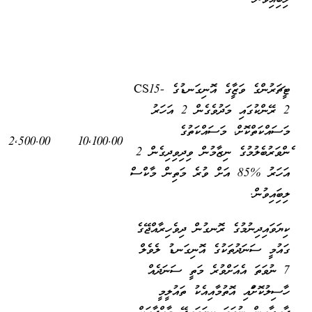
ޓީޗަރުންގެ ވަޒީފާގެ އޮނިގަނޑުގެ CS15-
2 ރޭންކުގައި މަދުވެގެން 2 އަހަރު
މަސައްކަތްކޮށް، މަސައްކަތުގެ
2,500.00
10,100.00
ފެންވަރުބެލުމުގެ ނިޒާމުން ވިދިވިދިގެން 2
އަހަރު %85 އަށް ވުރެ މަތިން މާކްސް
ލިބިފައިވުން.
ކިޔަވައިދިނުމުގެ ރޮނގުން ދިވެހިރާއްޖޭގެ
ގައުމީ ސަނަދުތަކުގެ އޮނިގަނޑު ލެވެލް
7 ނުވަތަ އެއަށްވުރެ މަތީ ސަނަދެއް
ހާސިލުކޮށްފައި އޮތުމާއިއެކު ތައުލީމީ