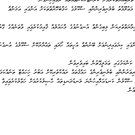
ތަރުބިއްޔަތުކުރުމަށް ކުރަންޖެހޭކަންތައްތައް ރާވައިހިންގުން
މަޢުލޫމާތު ބެލެނިވެރިންނާއި ސްކޫލުގެ ކަމާބެހޭފަރާތްތަކަށް އަންގައި އަޅަންވާ
ާޔަތްތެރިކަން ލިބިގެންވާ އުނގެނުމުގެ މާޙައުލެއް ޤާއިމުކުރެވިފައި ވާތަނެއްގެ ގޮތު
ްގައި ކިޔަވައިދިނުމަށް ބޭނުންވާ އެހީތައް ހޯދައި ތައްޔާރުކޮށް ސްކޫލުގެ އުނގެނު
ަންކަމުގައި ޢަމަލީގޮތުން ބައިވެރިވުން
ވަރުންނާއި ބެލެނިވެރިންގެ ޙައްޤުތައް ރައްކާތެރިކޮށް އަބުރު ހިފަހައްޓާ ތަނެއްކަމަށ
 ސްކޫލުން ކަނޑައަޅާފައިހުންނަ ލަނޑުދަނޑިތައް ޙާޞިލުކުރުމަށް ހަވާލުކުރެވިފައިވާ
ުން