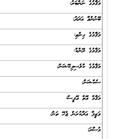
މަޤާމުގެ ނަންބަރު:
ބޭނުންވާ އަދަދު:
މަޤާމުގެ ގިންތި:
މަޤާމުގެ ރޭންކް:
މަޤާމުގެ ކްލެސިފިކޭޝަން:
ސެކްޝަން:
މަޤާމް އޮތް އޮފީސް:
ވަޒީފާ އަދާކުރަން ޖެހޭ ތަން:
މުސާރަ: