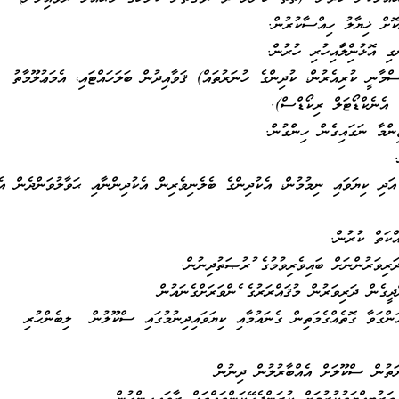
ކޮށް ޚިޔާލު ހިއްސާކުރުން.
 އޮޅުންފިލާފައިހުރި ހުރުން.
ްމާނީ ކުރިއެރުން، ކުދިންގެ ހުނަރުތައް) ޤަވާއިދުން ބަލަހައްޓައި، އެމަޢުލޫމާތު
، އެނެކްޑޯޓަލް ރިކޯޑްސް).
ންމާ ނަގައިގެން ހިންގުން.
 އަދި ކިޔަވައި ނިމުމުން، އެކުދިންގެ ބެލެނިވެރިން އެކުދިންނާއި ޙަވާލުވަންދެން އެ
ްކަތް ކުރުން.
ަރިވަރުންނަށް ބައިވެރިވުމުގެ ފުރުޞަތުދިނުން.
ދީގެން ދަރިވަރުން މުޤައްރަރުގެ ފެންވަރަށްގެނައުން
ަންގަވާ ގޮތެއްގެމަތިން ގެނައުމާއި ކިޔަވައިދިނުމުގައި ސްކޫލުން ލިބެންހުރި
އްޔަތުން ސްކޫލަށް އެއްބާރުލުން ދިނުން