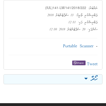
(IUL)141-LM/141/2018/222
ނަންބަރު:
ޕަބްލިޝްކުރި ތާރީޚު: 13 ސެޕްޓެންބަރު 2018
ޕަބްލިޝްކުރި ގަޑި: 12:31
ސުންގަޑި: 20 ސެޕްޓެންބަރު 2018 12:30
Portable Scanner
-
Tweet
Share
ހޯދާ