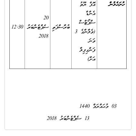
ހުށަހެޅުން
އޮފް ޔޫތު
އެންޑް
20
ސްޕޯޓްސް
ބުރާސްފަތި
ސެޕްޓެންބަރު
12:30
(ވެލާނާގެ 3
2018
ވަނަ
ފަންގިފިލާ
އަށް)
03 މުޙައްރަމް 1440
13 ސެޕްޓެންބަރު 2018