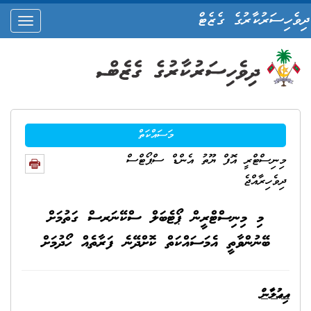
ދިވެހިސަރުކާރުގެ ގެޒެޓް
oggle
ation
މަސައްކަތް
މިނިސްޓްރީ އޮފް ޔޫތު އެންޑް ސްޕޯޓްސް
ދިވެހިރާއްޖެ
މި މިނިސްޓްރީން ޕޯޓެބަލް ސްކޭނަރސް ގަތުމަށް
ބޭނުންވާތީ އެމަސައްކަތް ކޮށްދޭނެ ފަރާތެއް ހޯދުމަށް
އިޢުލާން