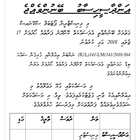
އަންދާސީހިސާބު
ބޭނުންވެއްޖެ
މި މިނިސްޓްރީން ޕޯޓެބަލް ސްކޭނަރސް
ގަތުމަށް ބޭނުންވާތީ އެމަސައްކަތް ކޮށްދޭނެ ފަރާތެއް ހޯދުމަށް 17
ޖުލައި 2018 ގައި ކުރެވުނު
IUL)141-LM/141/2018/164) ނަންބަރު ޢިއުލާނާއި ގުޅިގެން ސައްޙަ
ބިޑް ހަމަނުވާތީ، އެމަސައްކަތް ކޮށްދޭނެ ފަރާތެއް ހޯދުމަށް އަލުން
އިޢުލާންކުރަމެވެ.
މި މަސައްކަތާއި ގުޅޭ މަޢުލޫމާތު މި
އިޢުލާނާއިއެކު ވާނީ ގެޒެޓްކުރެވިފައެވެ. ވީމާ، މި މަސައްކަތަަށް
ޝައުޤުވެރިވެލައްވާ ފަރާތްތަކަށް މިފުރުޞަތު ހުޅުވާލަމެވެ.
ތަން
ދުވަސް
ތާރީޚު
ގަޑި
އަންދާސީހިސާބު
މިނިސްޓްރީ