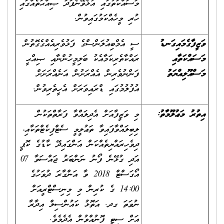
މަސައްކަތުގައި އުޅެވޭނެފަދަ ޞިއްޙަތެއްގައި
ހުރި މީހެއްކަމުގައިވުން.
ވަޒީފާގެމައިގަނޑު
ސީ އެމްބިއުލަންސްގެ ފަޅުވެރިއެއްގެގޮތުން
މަސައްކަތާއި
ރައްކާތެރިކަމާއެކު ބަލިމީހުންނާއި ޞިއްޙީ
މަސްއޫލިއްޔަތު
ފަންނުވެރިން އެއްރަށުން އަނެއްރަށަށް
އުފުލުމުގައި ޑްރައިވަރަށް އެހީތެރިވުން.
އިތުރު މަޢުލޫމާތު:
މި ވަޒީފާއަށް އެދިލައްވާ ފަރާތްތަކުން
ލިބިލައްވާފައިވާ ތަޢުލީމީ ސެޓްފިކެޓްތަކާއި،
ދިވެހިރައްޔިތެއްކަން އަންގައިދޭ ކާޑުގެ ކޮޕީ
އަދި ގުޅޭނެ ފޯނު ނަންބަރު ޖައްސަވާ 07
އޯގަސްޓް 2018 ވާ އަންގާރަ ދުވަހުގެ
14:00 ގެ ކުރިން މި މިނިސްޓްރީއަށް
ނުވަތަ ގދ. އަތޮޅު ކައުންސިލް އިދާރާ
އަށް ސިޓީ ފޮނުއްވުން އެދެމެވެ.