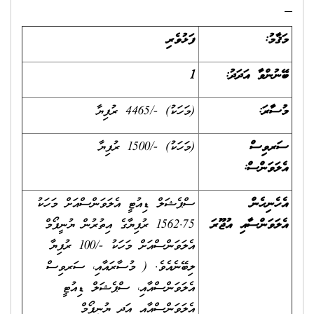
މަޤާމު:
ފަޅުވެރި
ބޭނުންވާ އަދަދު:
1
މުސާރަ:
(މަހަކު) -/4465 ރުފިޔާ
ސަރވިސް
(މަހަކު) -/1500 ރުފިޔާ
އެލަވަންސް:
އެހެނިހެން
ސްޕެޝަލް ޑިއުޓީ އެލަވަންސްއަށް މަހަކު
އެލަވަންސާއި އުޖޫރަ
1562.75 ރުފިޔާގެ އިތުރުން ޔުނީފޯމް
އެލަވަންސްއަށް މަހަކު -/100 ރުފިޔާ
ލިބޭނެއެވެ. ( މުސާރައާއި، ސަރވިސް
އެލަވަންސްއާއި، ސްޕެޝަލް ޑިއުޓީ
އެލަވަންސްއާއި އަދި ޔުނީފޯމް