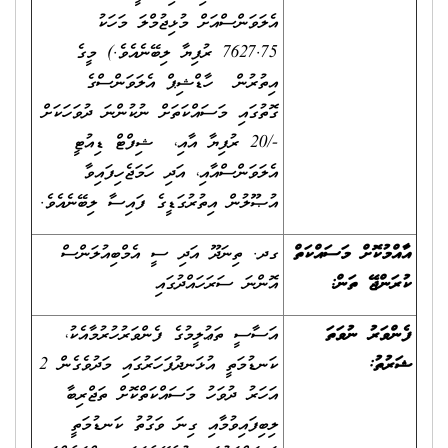
އެލަވަންސްއަށް މުޅިޖުމްލަ މަހަކު
7627.75 ރުފިޔާ ލިބޭނެއެވެ.) މީގެ
އިތުރުން ހާޑްޝިޕް އެލަވަންސްގެ
ގޮތުގައި މަސައްކަތަށް ނުކުންނަ ދުވަހަކަށް
-/20 ރުފިޔާ އާއި، ޝިފްޓް ޑިއުޓީ
އެލަވަންސްއާއި، އަދި ހަމަޖެހިފައިވާ
އުޞޫލުން އިތުރުގަޑީގެ ފައިސާ ލިބޭނެއެވެ.
އާއްމުކޮށް މަސައްކަތް
ގދ. ތިނަދޫ އަދި ސީ އެމްބިއުލަންސް
ކުރަންޖޭ ތަން:
އޮންނަ ސަރަހައްދުގައި
ފެންވަރު ނުވަތަ
އަސާސީ ތަޢުލީމުގެ ފެންވަރުހުރުމާއެކު،
ޝަރުތު:
ކަނޑުމަތީ އުޅަނދުފަހަރުގައި މަދުވެގެން 2
އަހަރު ދުވަހު މަސައްކަތްކޮށް ތަޖްރިބާ
ލިބިފައިވުމާއި ގިނަ ވަގުތު ކަނޑުމަތީ