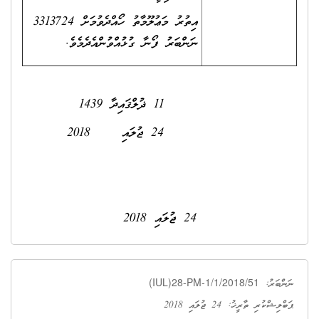
އިތުރު މަޢުލޫމާތު ހޯއްދެވުމަށް 3313724
ނަންބަރު ފޯނާ ގުޅުއްވުންއެދެމެވެ.
11 ޛުލްޤައިދާ 1439
24 ޖުލައި 2018
24 ޖުލައި 2018
(IUL)28-PM-1/1/2018/51
ނަންބަރު:
ޕަބްލިޝްކުރި ތާރީޚު: 24 ޖުލައި 2018