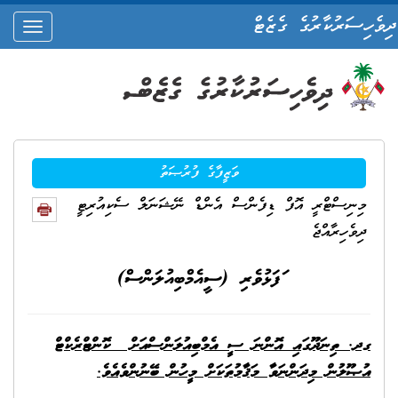
ދިވެހިސަރުކާރުގެ ގެޒެޓް
oggle
ation
ވަޒީފާގެ ފުރުޞަތު
މިނިސްޓްރީ އޮފް ޑިފެންސް އެންޑް ނޭޝަނަލް ސެކިއުރިޓީ
ދިވެހިރާއްޖެ
ަފަޅުވެރި (ސީއެމްބިއުލަންސް)
ގދ. ތިނަދޫގައި އޮންނަ ސީ އެމްބިއުލަންސްއަށް ކޮންޓްރެކްޓް
އުޞޫލުން މިދަންނަވާ މަޤާމުތަކަށް މީހުން ބޭނުންވެއެވެ.