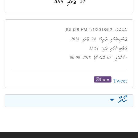
24 ޖުލައި 2018
(IUL)28-PM-1/1/2018/52
ނަންބަރު:
ޕަބްލިޝްކުރި ތާރީޚު: 24 ޖުލައި 2018
ޕަބްލިޝްކުރި ގަޑި: 11:51
ސުންގަޑި: 07 އޮގަސްޓް 2018 00:00
Tweet
Share
ހޯދާ