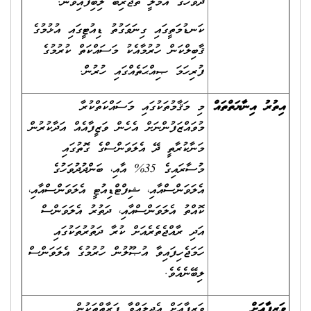
ދުވަހުގެ އަމަލީ ތަޖުރިބާ ލިބިފައިވުން.
ކަނޑުމަތީގައި ގިނަވަގުތު ޑިއުޓީގައި އުޅުމުގެ
ޤާބިލްކަން ހުރުމާއެކު މަސައްކަތް ކުރުމުގެ
ފުރިހަމަ ޞިއްޙަތެއްގައި ހުރުން.
އިތުރު އިނާޔަތްތައް
މި މަޤާމުތަކުގައި މަސައްކަތްކުރާ
މުވައްޒަފުންނަށް އެހެން ވަޒީފާއެއް އަދާކުރުން
މަނާކުރާތީ ދޭ އެލަވަންސްގެ ގޮތުގައި
މުސާރައިގެ 35% އާއި، ބަންދުދުވަހުގެ
އެލަވަންސްއާއި، ޝިފްޓްޑިއުޓީ އެލަވަންސްއާއި،
ކޮއްތު އެލަވަންސްއާއި، ދަތުރު އެލަވަންސް
އަދި ރާއްޖެތެރެއަށް ކުރާ ދަތުރުތަކުގައި
ހަމަޖެހިފައިވާ އުޞޫލުން ހުރުމުގެ އެލަވަންސް
ލިބޭނެއެވެ.
ވަޒީފާއަށް
ވަޒީފާއަށް އެދިލައްވާ ފަރާތްތަކުން