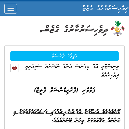
ދިވެހިސަރުކާރުގެ ގެޒެޓް
oggle
ation
ވަޒީފާގެ ފުރުޞަތު
މިނިސްޓްރީ އޮފް ޑިފެންސް އެންޑް ނޭޝަނަލް ސެކިއުރިޓީ
ދިވެހިރާއްޖެ
ފަޅުވެރި (ޕްރެޒިޑެންޝަލް ފްލީޓް)
ކޮންޓްރެކްޓް އުޞޫލުން އެމް.އެން.ޑީ.އެފްގައި މަސައްކަތްކުރުމަށް މި
ދަންނަވާ މަޤާމުތަކަށް މީހުން ބޭނުންވެއެވެ.