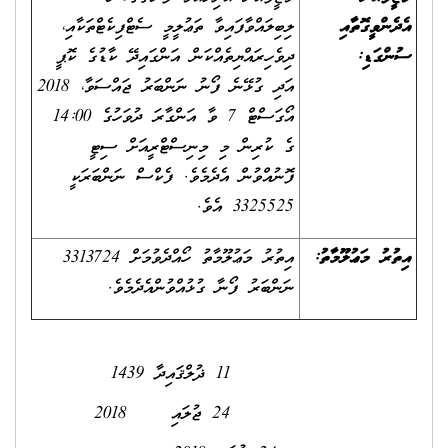
އެދެންވީގޮތާއި
ލިބިލައްވާފައިވާ ތަޢުލީމީ ސެޓްފިކެޓްތަކާއި،
ސުންގަޑި:
ދިވެހިރައްޔިތެއްކަން އަންގައިދޭ ކާޑުގެ ކޮޕީ
އަދި ގުޅޭނެ ފޯނު ނަންބަރު ޖައްސަވާ، 2018
އޯގަސްޓް 7 ވާ އަންގާރަ ދުވަހުގެ 14:00
ގެ ކުރިން މި މިނިސްޓްރީއަށް ސިޓީ
ފޮނުއްވުން އެދެމެވެ. ފެކްސް ނަންބަރަކީ
3325525 އެވެ.
އިތުރު މަޢުލޫމާތު:
އިތުރު މަޢުލޫމާތު ހޯއްދެވުމަށް 3313724
ނަންބަރު ފޯނާ ގުޅުއްވުންއެދެމެވެ.
11 ޛުލްޤައިދާ 1439
24 ޖުލައި 2018