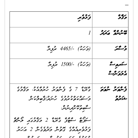
މަޤާމް
ފަޅުވެރި
ބޭނުންވާ ޢަދަދު
1
މުސާރަ
(މަހަކު) -/4465 ރުފިޔާ
ސަރވިސް
(މަހަކު) -/1500 ރުފިޔާ
އެލަވަންސް
ފެންވަރު ނުވަތަ
ގްރޭޑް 7 ގެ ފެންވަރު ހުރުމާއެކު، މަޤާމުގެ
ޝަރުތު
މަސައްކަތްކުރުމުގެ ހުނަރު/ޤާބިލްކަން
ސާބިތުކޮށްދިނުން.
ސަޕޯޓް ސްޓާފް ގްރޭޑް 2 މަޤާމުގައި ލޯންޗް
ފަޅުވެރިއެއްގެ ގޮތުން މަދުވެގެން 2 އަހަރު