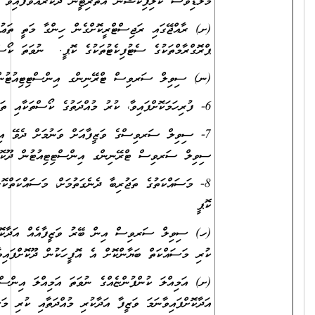
ޮތޯރިޓީން ދޫކުރައްވާފައިވާ ލިޔުމުގެ ކޮޕީ)
ކޮށްގެން ހިންގާ މަތީ ތަޢުލީމުދޭ މަރުކަޒަކުން ކުރިއަށްގެންދާ ރާއްޖޭގެ
ޓުތަކުގެ ކޮޕީ. ނުވަތަ ކޯސް ފުރިހަމަކުރިކަމުގެ ލިޔުމުގެ ކޮޕީ.
ނިންގ އިންސްޓިޓިއުޓުން ހިންގަވާ ކޯސްތަކުގެ ސެޓުފިކެޓުތަކުގެ ކޮޕީ.
ީފާއަށް ވަނުމަށް ދެވޭ އިމްތިޙާނުން ފާސްވިކަން އަންގައިދިނުމުގެ ގޮތުން
ގ އިންސްޓިޓިއުޓުން ދޫކޮށްފައިވާ ސެޓުފިކެޓުގެ ކޮޕީ.
 ދެނެގަތުމަށް، މަސައްކަތްކޮށްފައިވާ އިދާރާތަކުން ދޫކޮށްފައިވާ ލިޔުންތަކުގެ
ބޭރު ވަޒީފާއެއް އަދާކޮށްފައިވާނަމަ، އެ ވަޒީފާއެއް އަދާކުރި މުއްދަތާއި
ް އެ އޮފީހަކުން ދޫކޮށްފައިވާ ލިޔުން.
ގެ ނުވަތަ އަމިއްލަ އިންސްޓިޓިއުޓެއްގެ ނުވަތަ އަމިއްލަ އިދާރާއެއްގައި ވަޒީފާ
 އަދާކުރި މުއްދަތާއި ކުރި މަސައްކަތް އަދި މަސައްކަތްކޮށްފައިވާ ތަނުގެ