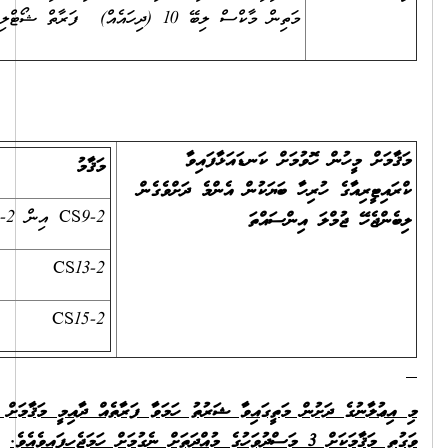
މަޤާމު
ޖުމްލަ އިންސައްތަ
ެން
CS9-2 އިން CS11-2
30
35
CS13-2
45
CS15-2
 ފަރާތެއް ދާއިމީ މަޤާމަށް ނުލިބިއްޖެނަމަ، ތިރީގައިވާ ޝަރުތު ހަމަވާ ފަރާތެއް