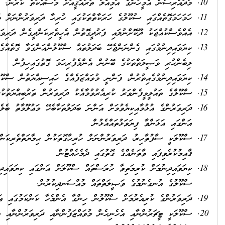
ޤީއަށް މަސައްކަތް ކުރުން.
ގައި ހުރިހާ ދަރިވަރުންނަށް ބައިވެރިވުމުގެ ފުރުޞަތުދިނުން.
ން އެހީތެރިކަންދީގެން ދަރިވަރުން މުޤައްރަރުގެ ފެންވަރަށްގެނައުން
ައް ސްކޫލުންއަންގަވާ ގޮތެއްގެމަތިން ގެނައުމާއި ކިޔަވައިދިނުމުގައި ސްކޫލުން
ުރިހަމަ ގޮތުގައިހިފުން
ަފެއްގެ ހައިސިއްޔަތުން ސްކޫލަށް އެއްބާރުލުން ދިނުން
ު ދަރިވަރުން ތަރުބިއްޔަތުކުރުމަށް ކުރަންޖެހޭކަންތައްތައް ރާވައިހިންގުން
ދަލުތަކާބެހޭ މަޢުލޫމާތު ބެލެނިވެރިންނާއި ސްކޫލުގެ ކަމާބެހޭފަރާތްތަކަށް
ިހާގޮތަކުން ޙިމާޔަތްތެރިކަން ލިބިގެންވާ އުނގެނުމުގެ މާޙައުލެއް
ެއްޓުން
ްކޫލަށް އަންގައި ކިޔަވައިދިނުމަށް ބޭނުންވާ އެހީތައް ހޯދައި ތައްޔާރުކޮށް
ްސަނދިކުރުން.
ގާ އެންމެހާ ކަންކަމުގައި ޢަމަލީގޮތުން ބައިވެރިވުން
ަފުންނާއި ދަރިވަރުންނާއި ބެލެނިވެރިންގެ ޙައްޤުތައް ރައްކާތެރިކޮށް އަބުރު