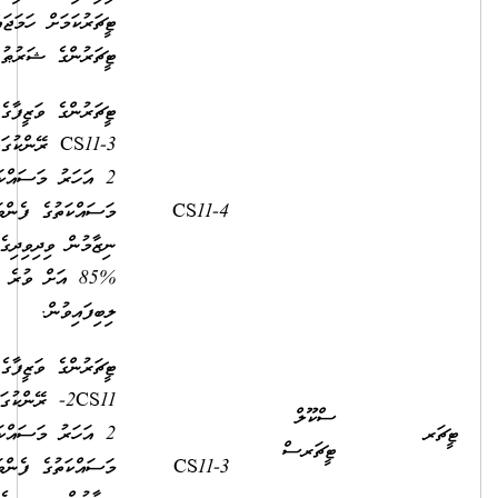
ޓީޗަރުކަމަށް ހަމަޖައްސާނަމަ ސެން
ޓީޗަރުންގެ ޝަރުޠު ފުރިހަމަވުން.
ޓީޗަރުންގެ ވަޒީފާގެ އޮނިގަނޑުގެ
CS11-3 ރޭންކުގައި މަދުވެގެން
2 އަހަރު މަސައްކަތްކޮށް،
މަސައްކަތުގެ ފެންވަރުބެލުމުގެ
7,840.00
2,500.00
ނިޒާމުން ވިދިވިދިގެން 2 އަހަރު
%85 އަށް ވުރެ މަތިން މާކްސް
ލިބިފައިވުން.
ޓީޗަރުންގެ ވަޒީފާގެ އޮނިގަނޑުގެ
2CS11- ރޭންކުގައި މަދުވެގެން
2 އަހަރު މަސައްކަތްކޮށް،
މަސައްކަތުގެ ފެންވަރުބެލުމުގެ
7,450.00
2,500.00