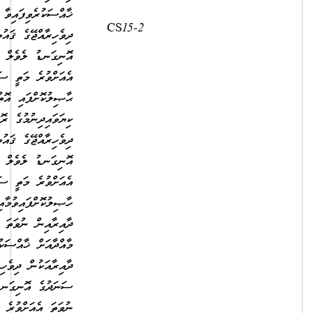
ޚާއްސަކުރެވިފައިވާ ދާއިރާއަކުން
2,500.00
9,910.00
ދިވެހިރާއްޖޭގެ ޤައުމީ ސަނަދުގެ
އޮނިގަނޑު ލެވެލް 7 ގެ ނުވަތަ
އެއަށްވުރެ މަތީ ސަނަދެއް
ޙާޞިލުކޮށްފައި އޮތުމާއިއެކު
ކިޔަވައިދިނުމުގެ ރޮނގުން
ދިވެހިރާއްޖޭގެ ޤައުމީ ސަނަދުގެ
އޮނިގަނޑު ލެވެލް 5 ނުވަތަ
އެއަށްވުރެ މަތީ ސަނަދެއް
ހާޞިލުކޮށްފައިވުމާއިއެކު، ތަޢުލީމީ
ދާއިރާއިން ނުވަތަ ކިޔަވައިދޭ
މާއްދާއަށް ޚާއްސަކުރެވިފައިވާ
ދާއިރާއަކުން ދިވެހިރާއްޖޭގެ ޤައުމީ
ސަނަދުގެ އޮނިގަނޑު ލެވެލް 9
ނުވަތަ އެއަށްވުރެ މަތީ ސަނަދެއް