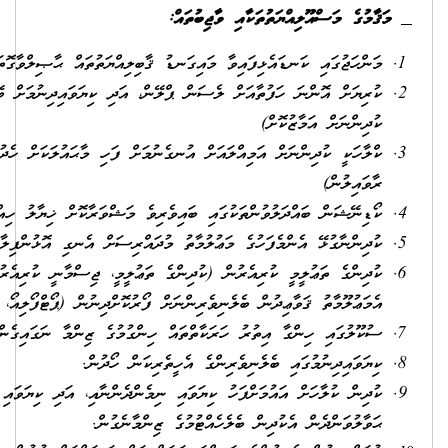
ޤާބިލިއްޔަތުތައް ޙާޞިލްވާގޮތަށް ސްކީމް އޮފް ވާރކް ތައްޔާރުކުރުން
ް، އަދި ކިޔަވައިދިނުމަށް ބޭނުންވާ އެހީ ތައްޔާރުކުރުން. (ތަފާތު ފެންވަރުގެ
ުމަށް ފަހި މާޙައުލަކަށް ހެދުން. (ތަފާތު ހުނަރު ދަސްވާގޮތަށް ކުލާހުގެ މާޙައުލު
ިވެ މަޝްވަރާކޮށް ޚިޔާލު ހިއްސާކުރުން.
ދައްރިސަށް އެނގި އޮޅުންފިލާފައިހުރި ހުރުން.
ަޢުލީމީ، ޖިސްމާނީ ކުރިއެރުން، ކުދިންގެ ހުނަރުތައް) ޤަވާއިދުން ބަލަހައްޓައި،
ް ފޯރުކޮށްދިނުން (ޕޯޓްފޯލިއޯ، އެނެކްޑޯޓަލް ރިކޯޑްސް).
ިންގުމުގެ ޒިންމާ ނަގައިގެން ހިންގުން.
ިކަން ހޯދުން.
މެންދެންނާއި، އަދި ކިޔަވައި ނިމުމުން، އެކުދިންގެ ބެލެނިވެރިން އެކުދިންނާއި
ންމާނެގުން.