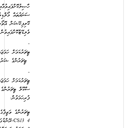
ހާޞިލުކޮށްފައިވުމާއިއެކު
ސަނަދުތައް މޯލްޑިވްސް
ކޮލިފިކޭޝަން އޮތޯރިޓީއިން
ވެލިޑޭޓްކޮށްފައިވުން
- ސެން
ޓީޗަރުކަމަށް ހަމަޖައްސާނަމަ ސެން
ޓީޗަރުންގެ ޝަރުޠު ފުރިހަމަވުނ
- ޕްރީ ސްކޫލް
ޓީޗަރުކަމަށް ހަމަޖައްސާނަމަ، ޕްރީ
ސްކޫލް ޓީޗަރުންގެ ޝަރުތު
ފުރިހަމަވުން.
ޓީޗަރުންގެ ވަޒީފާގެ އޮނިގަނޑުގެ
4 CS13-ރޭންކުގައި މަދުވެގެން