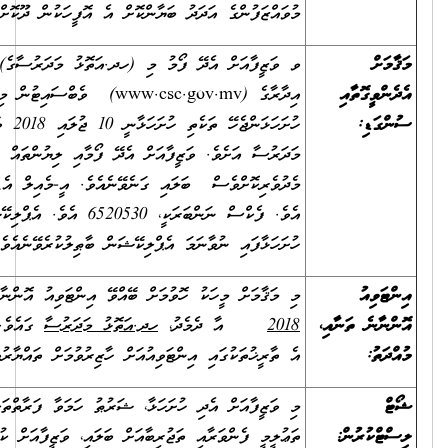
ންކޮށް އެ އޮފީހަކުން ދޫކޮށްފައިވާ ލިޔުން.
ި (ހދ.އަތޮޅު މަދަރުސާގެ) ކައުންޓަރުން ލިބެން ހުންނާނެއެވެ. އަދި މި
އިދާރާގެ (www.csc.gov.mv) ވެބްސައިޓުން މި ފޯމު ޑައުންލޯޑުވެސް ކުރެވޭނެއެވެ. މަޤާމަށް އެދި
ހުށަހަޅަންޖެހޭ ތަކެތި ހުށަހަޅާނީ 10 ޖުލައި 2018 ވާ ބުދަ ދުވަހުގެ 14:00 ގެ ކުރިން، ހދ.އަތޮޅު
ށް އެދޭ ފޯމާއި ލިޔުންތައް އީމެއިލް މެދުވެރިކޮށްވެސް އަދި ފެކްސް
ގަނެވޭނެއެވެ. އީ-މެއިލް އެޑްރެހަކީ،
admin@hdhatollschool.edu.mv
އެވެ. ފެކްސް ނަންބަރަކީ، 6520530 އެވެ. އެޕްލިކޭޝަން ފޯމާއެކު ހުށަހަޅަންޖެހޭ ހުރިހާ ލިޔުންތައް
ލިކޭޝަން ބާޠިލުކުރެވޭނެއެވެ.
ަށް ބޭއްވޭ އިންޓަވިއު އޮންނާނީ،
11 ޖުލައި 2018
އާއި
17 ޖުލައި
ހދ.އަތޮޅު މަދަރުސާ
ގައެވެ. ވުމާއެކު، މި ވަޒީފާއަށް ކުރިމަތިލާ ފަރާތްތަކުން،
ިއުއަށް ހާޒިރުވުމަށް ތައްޔާރުވެގެން ތިބުން އެދެމެވެ.
މި ވަޒީފާއަށް އެދި ހުށަހަޅާ، ޝަރުޠު ހަމަވާ ފަރާތްތަކުގެ އަދަދު 10 (ދިހައެއް) އަށްވުރެ ގިނަނަމަ،
ބާއަށް ބަލައި، ވަޒީފާއަށް ކުރިމަތިލާފައިވާ ފަރާތްތަކުގެ ތެރެއިން އެންމެ