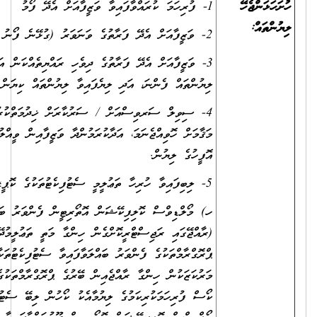
ުގެ ދިވެހި ރައްޔިތެއްކަން އަންގައިދޭ، މުއްދަތު ހަމަނުވާ ކާޑުގެ ދެފުށުގެ
ިޔެފައިވާ ލިޔުންތައް ކިޔަން އެނގޭ ފަދަ ކޮޕީއެއް.
 ސަރުކާރަށް ޚިދުމަތްކުރުމުގެ އެއްބަސްވުމެއް އޮތް މުވައްޒަފުން ކުރިމަތިލާ
ާކުރަމުންދާ ވަޒީފާއިން ވީއްލުމާމެދު އިއުތިރާޒެއް ނެތްކަމަށް، ވަޒީފާ އަދާކުރާ
ް އޮތޯރިޓީން ފެންވަރު ބައްލަވާފައިވާ ތަޢުލީމީ ސެޓުފިކެޓުތަކުގެ ކޮޕީ
ްގެން ހިންގާ މަތީ ތަޢުލީމުދޭ މަރުކަޒަކުން ހިންގާ ރާއްޖެއިން ބޭރުގެ
ބައްލަވާފައިވާ ސެޓުފިކެޓުތަކާއި، ރާއްޖެއިން ބޭރުގެ މަތީ ތަޢުލީމުދޭ
ެއިން ބޭރުގެ ޕްރޮގްރާމްތަކުގެ ފެންވަރު ބައްލަވާފައިވާ ސެޓުފިކެޓުތައް ނުވަތަ
ިޔުމާއެކު ކޯހުން ލިބޭ ސެޓުފިކެޓު ވަކި ފެންވަރެއްގައި ޤަބޫލު ކުރެއްވޭނެކަމަށް