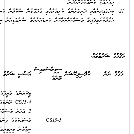
ާއި ގުޅޭގޮތުން ސްކޫލުން ކަނޑައަޅާފައިހުންނަ ލަނޑުދަނޑިތައް ޙާޞިލުކުރުމަށް
ނޑައަޅުއްވާ ސުންގަޑިއަށް ނިންމުން
ަރވިސް
އަސާސީ
ސަރވިސް
އަސާސީ ޝަރުތު
މުސާރަ
އެލަވަންސް
ޓީޗަރުންގެ ވަޒީފާގެ އޮނިގަނޑުގެ
CS15-4 ރޭންކުގައި މަދުވެގެން
2 އަހަރު މަސައްކަތްކޮށް،
މަސައްކަތުގެ ފެންވަރުބެލުމުގެ
10,640.00
2,500.00
ނިޒާމުން ވިދިވިދިގެން 2 އަހަރު