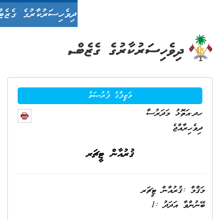
ދިވެހިސަރުކާރުގެ ގެޒެޓް