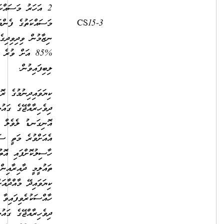
2 އަހަރު މަސައްކަތްކޮށް،
މަސައްކަތުގެ ފެންވަރުބެލުމުގެ
10,100.00
2,500.00
ނިޒާމުން ވިދިވިދިގެން 2 އަހަރު
%85 އަށް ވުރެ މަތިން މާކްސް
ލިބިފައިވުން.
ކިޔަވައިދިނުމުގެ ރޮނގުން
ދިވެހިރާއްޖޭގެ ގައުމީ ސަނަދުތަކުގެ
އޮނިގަނޑު ލެވެލް 7 ނުވަތަ
އެއަށްވުރެ މަތީ ސަނަދެއް
ހާސިލުކޮށްފައި އޮތުމާއިއެކު
ތައުލީމީ ދާއިރާއިން ނުވަތަ
ކިޔަވައިދޭ މާއްދާއަށް
ހާއްސަކުރެވިފައިވާ ދާއިރާއަކުން
ދިވެހިރާއްޖޭގެ ގައުމީ