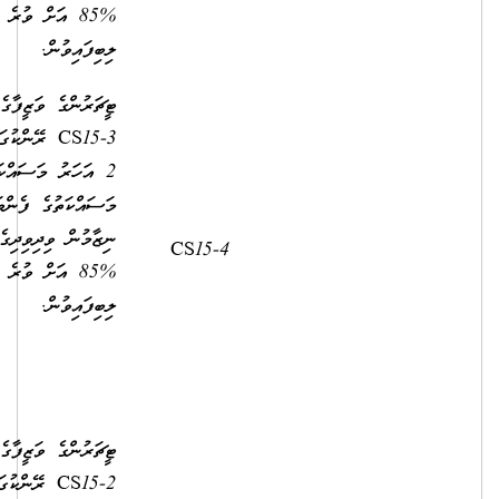
%85 އަށް ވުރެ މަތިން މާކްސް
ލިބިފައިވުން.
ޓީޗަރުންގެ ވަޒީފާގެ އޮނިގަނޑުގެ
CS15-3 ރޭންކުގައި މަދުވެގެން
2 އަހަރު މަސައްކަތްކޮށް،
މަސައްކަތުގެ ފެންވަރުބެލުމުގެ
ނިޒާމުން ވިދިވިދިގެން 2 އަހަރު
2,500.00
10,320.00
%85 އަށް ވުރެ މަތިން މާކްސް
ލިބިފައިވުން.
ޓީޗަރުންގެ ވަޒީފާގެ އޮނިގަނޑުގެ
CS15-2 ރޭންކުގައި މަދުވެގެން