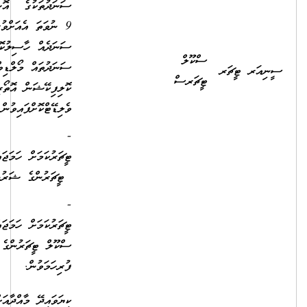
ސަނަދުތަކުގެ އޮނިގަނޑު ލެވެލް
9 ނުވަތަ އެއަށްވުރެ މަތީ
ސަނަދެއް ހާސިލުކޮށްފައިވުމާއިއެކު
ސަނަދުތައް މޯލްޑިވްސް
ކޮލިފިކޭޝަން އޮތޯރިޓީއިން
ވެލިޑޭޓްކޮށްފައިވުން.
- ސެން
ޓީޗަރުކަމަށް ހަމަޖައްސާނަމަ ސެން
ޓީޗަރުންގެ ޝަރުޠު ފުރިހަމަވުނ
- ޕްރީ ސްކޫލް
ޓީޗަރުކަމަށް ހަމަޖައްސާނަމަ، ޕްރީ
ސްކޫލް ޓީޗަރުންގެ ޝަރުތު
ފުރިހަމަވުން.
ކިޔަވައިދޭ މާއްދާއަށް