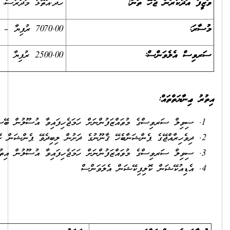
ހދ.އަތޮޅު މަދަރުސާ، ހދ.ވައިކަރަދޫ
7070.00 ރުފިޔާ – 10640.00 ރުފިޔާ
2500.00 ރުފިޔާ
ަޖެހިފައިވާ އުސޫލުން ބޭސްފަރުވާގެ ޚިދުމަތް.
ދަށުން ލިބިދެވޭ ޕެންޝަން ކޮންޓްރިބިއުޝަން.
ަޖެހިފައިވާ އުސޫލުން އިތުރުގަޑީގެ ފައިސާ.