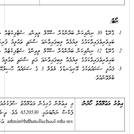
ގްރޭޑް 10 ނިންމިކަން ބަޔާންކުރާ ސްކޫލް ލީވިންގ ސެޓްފިކެޓެއް ނުވަތަ ގުރޭޑް 10 ނިންމާ އިމްތިޙާނެއްގައި
ާނަމަ ސާނަވީ ތައުލީމު ފުރިހަމަކުރިކަމަށް ބެލެވޭނެއެވެ.
ގްރޭޑް 12 ނިންމިކަން ބަޔާންކުރާ ސްކޫލް ލީވިންގެ ސެޓްފިކެޓެއް ނުވަތަ ގްރޭޑް 12 ނިންމާ އިމްތިޙާނެއްގައި
ާނަމަ މަތީ ސާނަވީ ތައުލީމު ފުރިހަމަކުރިކަމަށް ބެލެވޭނެއެވެ.
ޤައުމީ ސަނަދުތަކުގެ އޮނިގަނޑުގެ ލެވެލް 3 ގެ ސަނަދެއް ހާސިލުކޮށްފައިވާނަމަ ސާނަވީ ތައުލީމު ފުރިހަމަކުރިކަމަށް
މި އިޢުލާނާ ގުޅިގެން މަޢުލޫމާތު ސާފުކުރުމަށް ގުޅާނީ 6520056 ނަންބަރު ފޯނާއެވެ.
ެއިލް ކުރާނީ
admin@hdhatollsc
އަށެވެ.