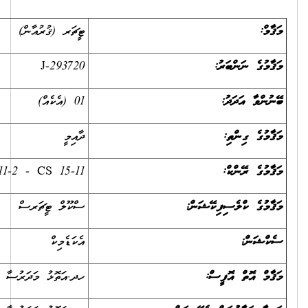
ޓީޗަރ (ޤުރުއާން)
J-293720
01 (އެކެއް)
ދާއިމީ
CS11-2 - CS 15-11
ސްކޫލް ޓީޗަރސް
އެކަޑެމިކް
ހދ.އަތޮޅު މަދަރުސާ