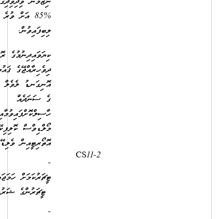
ނިޒާމުން ވިދިވިދިގެން 2 އަހަރު
%85 އަށް ވުރެ މަތިން މާކްސް
ލިބިފައިވުން.
ކިޔަވައިދިނުމުގެ ރޮނގުން
ދިވެހިރާއްޖޭގެ ޤައުމީ ސަނަދުގެ
އޮނިގަނޑު ލެވެލް 5 ނުވަތަ 6
ގެ ސަނަދެއް
ހާސިލްކޮށްފައިވުމާއިއެކު ސަނަދު
މޯލްޑިވްސް ކޮލިފިކޭޝަން
އޮތޯރިޓީއިން ވެލިޑޭޓްކޮށްފައިވުން
2,500.00
7,070.00
- ސެން
ޓީޗަރުކަމަށް ހަމަޖައްސާނަމަ ސެން
ޓީޗަރުންގެ ޝަރުޠު ފުރިހަމަވުން
- ޕްރީ ސްކޫލް