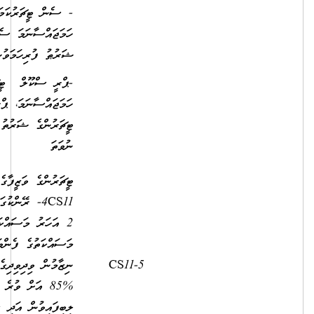
- ސެން ޓީޗަރުކަމަށް
ހަމަޖައްސާނަމަ ސެން ޓީޗަރުންގެ
ޝަރުޠު ފުރިހަމަވުން
-ޕްރީ ސްކޫލް ޓީޗަރުކަމަށް
ހަމަޖައްސާނަމަ، ޕްރީ ސްކޫލް
ޓީޗަރުންގެ ޝަރުތު ފުރިހަމަވުން
ނުވަތަ
ޓީޗަރުންގެ ވަޒީފާގެ އޮނިގަނޑުގެ
4CS11- ރޭންކުގައި މަދުވެގެން
2 އަހަރު މަސައްކަތްކޮށް،
މަސައްކަތުގެ ފެންވަރުބެލުމުގެ
ނިޒާމުން ވިދިވިދިގެން 2 އަހަރު
8,250.00
2,500.00
%85 އަށް ވުރެ މަތިން މާކްސް
ލިބިފައިވުން އަދި ސެން