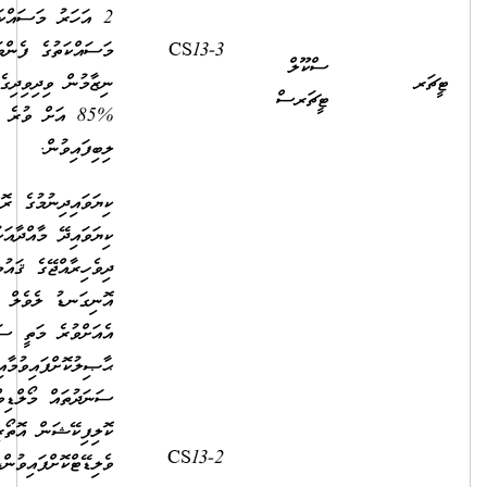
2 އަހަރު މަސައްކަތްކޮށް،
މަސައްކަތުގެ ފެންވަރުބެލުމުގެ
8,890.00
2,500.00
ނިޒާމުން ވިދިވިދިގެން 2 އަހަރު
%85 އަށް ވުރެ މަތިން މާކްސް
ލިބިފައިވުން.
ކިޔަވައިދިނުމުގެ ރޮނގުން ނުވަތަ
ކިޔަވައިދޭ މާއްދާއަކުން
ދިވެހިރާއްޖޭގެ ޤައުމީ ސަނަދުގެ
އޮނިގަނޑު ލެވެލް 7 ނުވަތަ
އެއަށްވުރެ މަތީ ސަނަދެއް
ޙާޞިލުކޮށްފައިވުމާއިއެކު
ސަނަދުތައް މޯލްޑިވްސް
ކޮލިފިކޭޝަން އޮތޯރިޓީއިން
2,500.00
8,440.00
ވެލިޑޭޓްކޮށްފައިވުން،