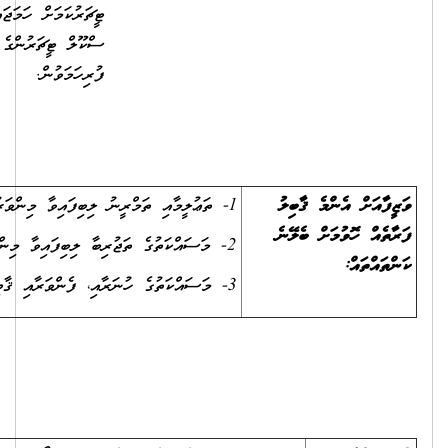
ޓީޗަރުކަމަށް ހަމަޖައްސާނަމަ، ޕްރީ
ސްކޫލް ޓީޗަރުންގެ ޝަރުތު
ފުރިހަމަވުން.