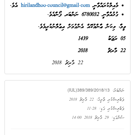
މެއިލްކުރައްވާނީ
hirilandhoo.council@gmail.com
އެވެ.
ގުޅުއްވާނީ 6780032 ނަންބަރ ފޯނާއެވެ.
ވީމާ، މިކަން ޢާންމުކޮއް އެންގުމަށް އިޢުލާނުކުރީމެވެ.
05 ރަޖަބު
1439
22 މާރޗް 2018
22 މާރިޗު 2018
(IUL)389/389/2018/13
ނަންބަރު:
ޕަބްލިޝްކުރި ތާރީޚު: 22 މާރިޗު 2018
ޕަބްލިޝްކުރި ގަޑި: 11:28
ސުންގަޑި: 29 މާރިޗު 2018 14:00