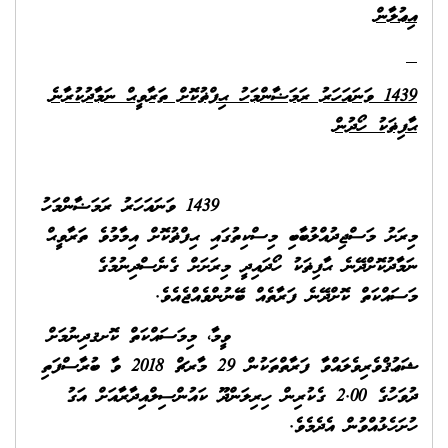
އިޢުލާން
1439 ވަނައަހަރު ރަމަޟާންމަހު ޙިފްޡުކޮށް ތަރާވީޙް ނަމާދުކުރާނެ
ޙާފިޡަކު ހޯދުން
1439 ވަނައަހަރު ރަމަޟާންމަހު
މިރަށު މަސްޖިދުއްލުބާބި މިސްކިތުގައި ޙިފްޡުކޮށް އިމާމުވެ ތަރާވީޙް
ނަމާދުކޮށްދޭނެ ޙާފިޡަކު ހޯދައިދީ މިރަށަށް ގެނެސްދިނުމުގެ
މަސައްކަތް ކޮށްދޭނެ ފަރާތެއް ބޭނުންވެއްޖެއެވެ.
ވީމާ، މިމަސައްކަތް ކޮށޤދިނުމަށް
ޝަޢުޤްވެރިވެލައްވާ ފަރާތްތަކުން 29 މާރޗް 2018 ވާ ބުރާސްފަތި
ދުވަހުގެ 2.00 ގެކުރިން ހިރިލަންދޫ ކައުންސިލްއިދާރާއަށް އަގު
ހުށަހެޅުއްވުން އެދެމެވެ.