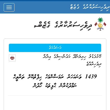
ދިވެހިސަރުކާރުގެ ގެޒެޓް
oggle
ation
މަސައްކަތް
ކޮޅުމަޑުލު ހިރިލަންދޫ ކައުންސިލްގެ އިދާރާ
ދިވެހިރާއްޖެ
1439 ވަނައަހަރު ރަމަޟާންމަހު ޙިފްޡުކޮށް ތަރާވީޙް
ނަމާދުކުރާނެ ޙާފިޡަކު ހޯދުން