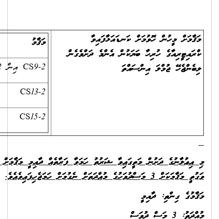
މަޤާމު
ޖުމްލަ އިންސައްތަ
ެން
CS9-2 އިން CS11-2
30
35
CS13-2
45
CS15-2
 ފަރާތެއް ދާއިމީ މަޤާމަށް ނުލިބިއްޖެނަމަ، ތިރީގައިވާ ޝަރުތު ހަމަވާ ފަރާތެއް