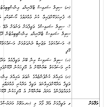
ޭނިންގ އިންސްޓިޓިއުޓުން ހިންގަވާ ކޯސްތަކުގެ ސެޓުފިކެޓުތަކުގެ ކޮޕީ.
ޒީފާއަށް ވަނުމަށް ދެވޭ އިމްތިޙާނުން ފާސްވިކަން އަންގައިދިނުމުގެ ގޮތުން
ްގ އިންސްޓިޓިއުޓުން ދޫކޮށްފައިވާ ސެޓުފިކެޓުގެ ކޮޕީ.
ާ ދެނެގަތުމަށް، މަސައްކަތްކޮށްފައިވާ އިދާރާތަކުން ދޫކޮށްފައިވާ ލިޔުންތަކުގެ
 ބޭރު ވަޒީފާއެއް އަދާކޮށްފައިވާނަމަ، އެ ވަޒީފާއެއް އަދާކުރި މުއްދަތާއި
ށް އެ އޮފީހަކުން ދޫކޮށްފައިވާ ލިޔުން.
ްގެ ނުވަތަ އަމިއްލަ އިންސްޓިޓިއުޓެއްގެ ނުވަތަ އަމިއްލަ އިދާރާއެއްގައި
ަ ވަޒީފާ އަދާކުރި މުއްދަތާއި ކުރި މަސައްކަތް އަދި މަސައްކަތްކޮށްފައިވާ ތަނުގެ
ާންކޮށް އެ އޮފީހަކުން ދޫކޮށްފައިވާ ލިޔުން.
މި (ހދ.އަތޮޅު މަދަރުސާގެ) ކައުންޓަރުން ލިބެން ހުންނާނެއެވެ. އަދި މި