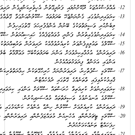
ން އެހީތެރިކަންދީގެން ދަރިވަރުން މުޤައްރަރުގެ ފެންވަރަށްގެނައުން
ައް ސްކޫލުންއަންގަވާ ގޮތެއްގެމަތިން ގެނައުމާއި ކިޔަވައިދިނުމުގައި ސްކޫލުން
ުރިހަމަ ގޮތުގައިހިފުން
ަފެއްގެ ހައިސިއްޔަތުން ސްކޫލަށް އެއްބާރުލުން ދިނުން
ު ދަރިވަރުން ތަރުބިއްޔަތުކުރުމަށް ކުރަންޖެހޭކަންތައްތައް ރާވައިހިންގުން
ދަލުތަކާބެހޭ މަޢުލޫމާތު ބެލެނިވެރިންނާއި ސްކޫލުގެ ކަމާބެހޭފަރާތްތަކަށް
ިހާގޮތަކުން ޙިމާޔަތްތެރިކަން ލިބިގެންވާ އުނގެނުމުގެ މާޙައުލެއް
ެއްޓުން
ްކޫލަށް އަންގައި ކިޔަވައިދިނުމަށް ބޭނުންވާ އެހީތައް ހޯދައި ތައްޔާރުކޮށް
ްސަނދިކުރުން.
ގާ އެންމެހާ ކަންކަމުގައި ޢަމަލީގޮތުން ބައިވެރިވުން
ަފުންނާއި ދަރިވަރުންނާއި ބެލެނިވެރިންގެ ޙައްޤުތައް ރައްކާތެރިކޮށް އަބުރު
ާއި ގުޅޭގޮތުން ސްކޫލުން ކަނޑައަޅާފައިހުންނަ ލަނޑުދަނޑިތައް ޙާޞިލުކުރުމަށް