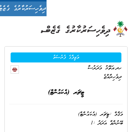
ދިވެހިސަރުކާރުގެ ގެޒެޓް