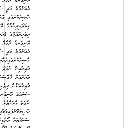
އޮނިގަނޑު ލެވެލް 7 ގެ ނުވަތަ
އެއަށްވުރެ މަތީ ސަނަދެއް
ޙާޞިލުކޮށްފައި އޮތުމާއިއެކު
ކިޔަވައިދިނުމުގެ ރޮނގުން
ދިވެހިރާއްޖޭގެ ޤައުމީ ސަނަދުގެ
އޮނިގަނޑު ލެވެލް 5 ނުވަތަ
އެއަށްވުރެ މަތީ ސަނަދެއް
ހާޞިލުކޮށްފައިވުމާއިއެކު، ތަޢުލީމީ
ދާއިރާއިން ނުވަތަ ކިޔަވައިދޭ
މާއްދާއަށް ޚާއްސަކުރެވިފައިވާ
ދާއިރާއަކުން ދިވެހިރާއްޖޭގެ ޤައުމީ
ސަނަދުގެ އޮނިގަނޑު ލެވެލް 9
ނުވަތަ އެއަށްވުރެ މަތީ ސަނަދެއް
ހާޞިލުކޮށްފައިވުމާއިއެކު
ސަނަދުތައް މޯލްޑިވްސް