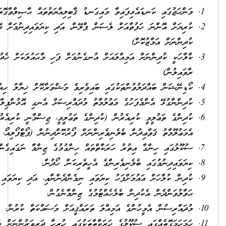
ޤާބިލިއްޔަތުތައް ޙާޞިލްވާގޮތަށް ސްކީމް އޮފް ވާރކް ތައްޔާރުކުރުން
ް، އަދި ކިޔަވައިދިނުމަށް ބޭނުންވާ އެހީ ތައްޔާރުކުރުން. (ތަފާތު ފެންވަރުގެ
ުމަށް ފަހި މާޙައުލަކަށް ހެދުން. (ތަފާތު ހުނަރު ދަސްވާގޮތަށް ކުލާހުގެ މާޙައުލު
ިވެ މަޝްވަރާކޮށް ޚިޔާލު ހިއްސާކުރުން.
ދައްރިސަށް އެނގި އޮޅުންފިލާފައިހުރި ހުރުން.
ަޢުލީމީ، ޖިސްމާނީ ކުރިއެރުން، ކުދިންގެ ހުނަރުތައް) ޤަވާއިދުން ބަލަހައްޓައި،
ް ފޯރުކޮށްދިނުން (ޕޯޓްފޯލިއޯ، އެނެކްޑޯޓަލް ރިކޯޑްސް).
ިންގުމުގެ ޒިންމާ ނަގައިގެން ހިންގުން.
ިކަން ހޯދުން.
މެންދެންނާއި، އަދި ކިޔަވައި ނިމުމުން، އެކުދިންގެ ބެލެނިވެރިން އެކުދިންނާއި
ންމާނެގުން.
ޤީއަށް މަސައްކަތް ކުރުން.
ގައި ހުރިހާ ދަރިވަރުންނަށް ބައިވެރިވުމުގެ ފުރުޞަތުދިނުން.