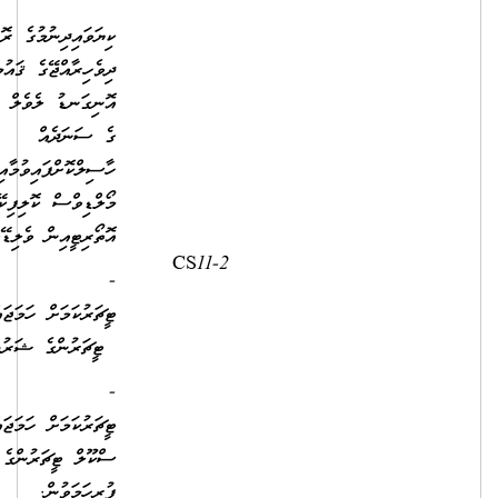
ކިޔަވައިދިނުމުގެ ރޮނގުން
ދިވެހިރާއްޖޭގެ ޤައުމީ ސަނަދުގެ
އޮނިގަނޑު ލެވެލް 5 ނުވަތަ 6
ގެ ސަނަދެއް
ހާސިލްކޮށްފައިވުމާއިއެކު ސަނަދު
މޯލްޑިވްސް ކޮލިފިކޭޝަން
އޮތޯރިޓީއިން ވެލިޑޭޓްކޮށްފައިވުން
2,500.00
7,070.00
- ސެން
ޓީޗަރުކަމަށް ހަމަޖައްސާނަމަ ސެން
ޓީޗަރުންގެ ޝަރުޠު ފުރިހަމަވުން
- ޕްރީ ސްކޫލް
ޓީޗަރުކަމަށް ހަމަޖައްސާނަމަ، ޕްރީ
ސްކޫލް ޓީޗަރުންގެ ޝަރުތު
ފުރިހަމަވުން.