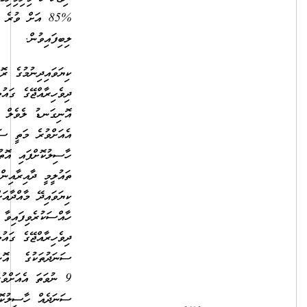
%85 އަށް ވުރެ މަތިން މާކްސް
ލިބިފައިވުން.
ކިޔަވައިދިނުމުގެ ރޮނގުން
ދިވެހިރާއްޖޭގެ ގައުމީ ސަނަދުތަކުގެ
އޮނިގަނޑު ލެވެލް 7 ނުވަތަ
އެއަށްވުރެ މަތީ ސަނަދެއް
ހާސިލުކޮށްފައި އޮތުމާއިއެކު
ތައުލީމީ ދާއިރާއިން ނުވަތަ
ކިޔަވައިދޭ މާއްދާއަށް
ހާއްސަކުރެވިފައިވާ ދާއިރާއަކުން
ދިވެހިރާއްޖޭގެ ގައުމީ
ސަނަދުތަކުގެ އޮނިގަނޑު ލެވެލް
9 ނުވަތަ އެއަށްވުރެ މަތީ
ސަނަދެއް ހާސިލުކޮށްފައިވުމާއިއެކު