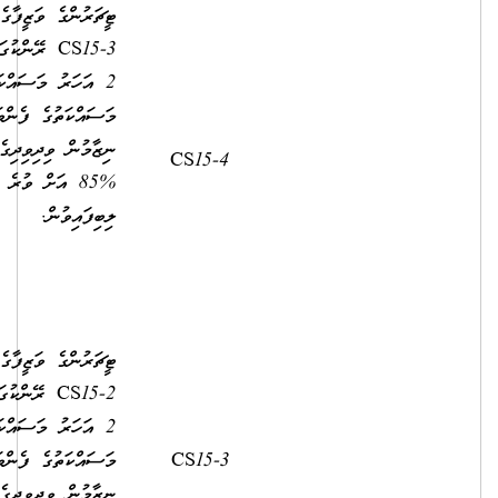
ޓީޗަރުންގެ ވަޒީފާގެ އޮނިގަނޑުގެ
CS15-3 ރޭންކުގައި މަދުވެގެން
2 އަހަރު މަސައްކަތްކޮށް،
މަސައްކަތުގެ ފެންވަރުބެލުމުގެ
ނިޒާމުން ވިދިވިދިގެން 2 އަހަރު
2,500.00
10,320.00
%85 އަށް ވުރެ މަތިން މާކްސް
ލިބިފައިވުން.
ޓީޗަރުންގެ ވަޒީފާގެ އޮނިގަނޑުގެ
CS15-2 ރޭންކުގައި މަދުވެގެން
2 އަހަރު މަސައްކަތްކޮށް،
މަސައްކަތުގެ ފެންވަރުބެލުމުގެ
10,100.00
2,500.00
ނިޒާމުން ވިދިވިދިގެން 2 އަހަރު