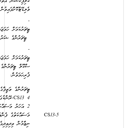
ކޮލިފިކޭޝަން އޮތޯރިޓީއިން
ވެލިޑޭޓްކޮށްފައިވުން
- ސެން
ޓީޗަރުކަމަށް ހަމަޖައްސާނަމަ ސެން
ޓީޗަރުންގެ ޝަރުޠު ފުރިހަމަވުނ
- ޕްރީ ސްކޫލް
ޓީޗަރުކަމަށް ހަމަޖައްސާނަމަ، ޕްރީ
ސްކޫލް ޓީޗަރުންގެ ޝަރުތު
ފުރިހަމަވުން.
ޓީޗަރުންގެ ވަޒީފާގެ އޮނިގަނޑުގެ
4 CS13-ރޭންކުގައި މަދުވެގެން
2 އަހަރު މަސައްކަތްކޮށް،
މަސައްކަތުގެ ފެންވަރުބެލުމުގެ
9,850.00
2,500.00
ނިޒާމުން ވިދިވިދިގެން 2 އަހަރު