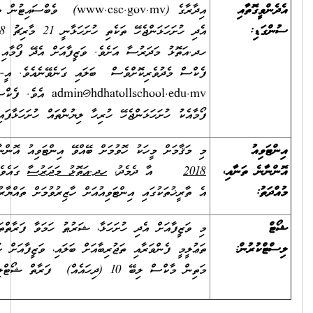
އިދާރާގެ (www.csc.gov.mv) ވެބްސައިޓުން މި ފޯމު ޑައުންލޯޑުވެސް ކުރެވޭނެއެވެ. މަޤާމަށް
އެދި ހުށަހަޅަންޖެހޭ ތަކެތި ހުށަހަޅާނީ 21 މާރިޗު 2018 ވާ ބުދަ ދުވަހުގެ 13:00 ގެ ކުރިން،
ެ. ވަޒީފާއަށް އެދޭ ފޯމާއި ލިޔުންތައް އީމެއިލް މެދުވެރިކޮށްވެސް އަދި
ބަލައި ގަނެވޭނެއެވެ. އީ-މެއިލް އެޑްރެހަކީ،
admin@hdha
އެވެ. ފެކްސް ނަންބަރަކީ، 6520530 އެވެ. އެޕްލިކޭޝަން
ުރިހާ ލިޔުންތައް ހުށަހަޅާފައި ނުވާނަމަ އެޕްލިކޭޝަން ބާޠިލުކުރެވޭނެއެވެ.
މަށް ބޭއްވޭ އިންޓަވިއު އޮންނާނީ،
23 މާރިޗު 2018
އާއި
27 މާރިޗު
ހދ.އަތޮޅު މަދަރުސާ
ގައެވެ. ވުމާއެކު، މި ވަޒީފާއަށް ކުރިމަތިލާ ފަރާތްތަކުން،
ވިއުއަށް ހާޒިރުވުމަށް ތައްޔާރުވެގެން ތިބުން އެދެމެވެ.
މި ވަޒީފާއަށް އެދި ހުށަހަޅާ، ޝަރުޠު ހަމަވާ ފަރާތްތަކުގެ އަދަދު 10 (ދިހައެއް) އަށްވުރެ ގިނަނަމަ،
ިބާއަށް ބަލައި، ވަޒީފާއަށް ކުރިމަތިލާފައިވާ ފަރާތްތަކުގެ ތެރެއިން އެންމެ