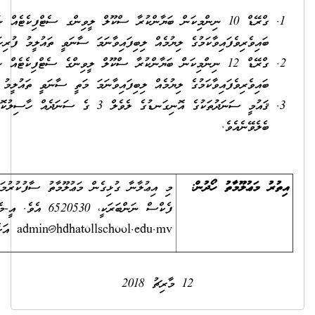
ގްރޭޑް 10 ނިންމިކަން ބަޔާންކުރާ ސްކޫލް ލީވިންގ ސެޓްފިކެޓެއް ނުވަތަ ގުރޭޑް 10 ނިންމާ އިމްތިޙާނެއްގައި
ާނަމަ ސާނަވީ ތައުލީމު ފުރިހަމަކުރިކަމަށް ބެލެވޭނެއެވެ.
ގްރޭޑް 12 ނިންމިކަން ބަޔާންކުރާ ސްކޫލް ލީވިންގެ ސެޓްފިކެޓެއް ނުވަތަ ގްރޭޑް 12 ނިންމާ އިމްތިޙާނެއްގައި
ާނަމަ މަތީ ސާނަވީ ތައުލީމު ފުރިހަމަކުރިކަމަށް ބެލެވޭނެއެވެ.
ޤައުމީ ސަނަދުތަކުގެ އޮނިގަނޑުގެ ލެވެލް 3 ގެ ސަނަދެއް ހާސިލުކޮށްފައިވާނަމަ ސާނަވީ ތައުލީމު ފުރިހަމަކުރިކަމަށް
މި އިޢުލާނާ ގުޅިގެން މަޢުލޫމާތު ސާފުކުރުމަށް ގުޅާނީ 6520056 ނަންބަރު ފޯނާއެވެ.
ެއިލް ކުރާނީ
admin@hdhatollsc
އަށެވެ.