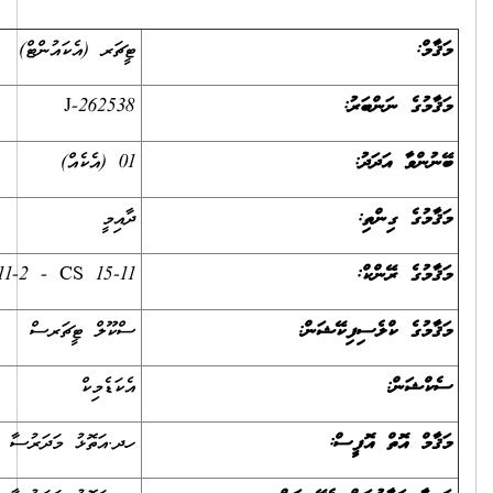
ޓީޗަރ (އެކައުންޓް)
J-262538
01 (އެކެއް)
ދާއިމީ
CS11-2 - CS 15-11
ސްކޫލް ޓީޗަރސް
އެކަޑެމިކް
ހދ.އަތޮޅު މަދަރުސާ