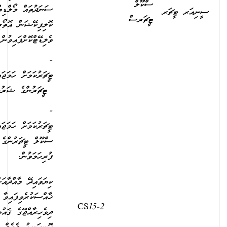
ސަނަދުތައް މޯލްޑިވްސް
ކޮލިފިކޭޝަން އޮތޯރިޓީއިން
ވެލިޑޭޓްކޮށްފައިވުން.
- ސެން
ޓީޗަރުކަމަށް ހަމަޖައްސާނަމަ ސެން
ޓީޗަރުންގެ ޝަރުޠު ފުރިހަމަވުނ
- ޕްރީ ސްކޫލް
ޓީޗަރުކަމަށް ހަމަޖައްސާނަމަ، ޕްރީ
ސްކޫލް ޓީޗަރުންގެ ޝަރުތު
ފުރިހަމަވުން.
ކިޔަވައިދޭ މާއްދާއަށް
ޚާއްސަކުރެވިފައިވާ ދާއިރާއަކުން
2,500.00
9,910.00
ދިވެހިރާއްޖޭގެ ޤައުމީ ސަނަދުގެ