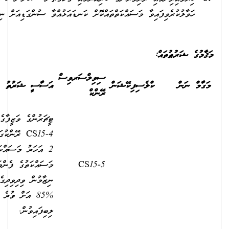
ނޑައަޅުއްވާ ސުންގަޑިއަށް ނިންމުން
ަރވިސް
އަސާސީ
ސަރވިސް
އަސާސީ ޝަރުތު
މުސާރަ
އެލަވަންސް
ޓީޗަރުންގެ ވަޒީފާގެ އޮނިގަނޑުގެ
CS15-4 ރޭންކުގައި މަދުވެގެން
2 އަހަރު މަސައްކަތްކޮށް،
މަސައްކަތުގެ ފެންވަރުބެލުމުގެ
10,640.00
2,500.00
ނިޒާމުން ވިދިވިދިގެން 2 އަހަރު
%85 އަށް ވުރެ މަތިން މާކްސް
ލިބިފައިވުން.