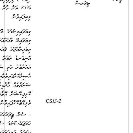
%85 އަށް ވުރެ މަތިން މާކްސް
ލިބިފައިވުން.
ކިޔަވައިދިނުމުގެ ރޮނގުން ނުވަތަ
ކިޔަވައިދޭ މާއްދާއަކުން
ދިވެހިރާއްޖޭގެ ޤައުމީ ސަނަދުގެ
އޮނިގަނޑު ލެވެލް 7 ނުވަތަ
އެއަށްވުރެ މަތީ ސަނަދެއް
ޙާޞިލުކޮށްފައިވުމާއިއެކު
ސަނަދުތައް މޯލްޑިވްސް
ކޮލިފިކޭޝަން އޮތޯރިޓީއިން
2,500.00
8,440.00
ވެލިޑޭޓްކޮށްފައިވުން،
- ސެން ޓީޗަރުކަމަށް
ހަމަޖައްސާނަމަ ސެން ޓީޗަރުންގެ
ޝަރުޠު ފުރިހަމަވުން