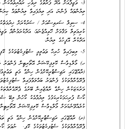
ތުގެ ދިވެހި ރައްޔިތެއްކަން އަންގައިދޭ، މުއްދަތު ހަމަނުވާ ކާޑުގެ ދެފުށުގެ
ލިޔެފައިވާ ލިޔުންތައް ކިޔަން އެނގޭ ފަދަ ކޮޕީއެއް.
/ ސަރުކާރަށް ޚިދުމަތްކުރުމުގެ އެއްބަސްވުމެއް އޮތް މުވައްޒަފުން
ްޖެނަމަ، އަދާކުރަމުންދާ ވަޒީފާއިން ވީއްލުމާމެދު އިއުތިރާޒެއް ނެތްކަމަށް، ވަޒީފާ
ން އޮތޯރިޓީން ފެންވަރު ބައްލަވާފައިވާ ތަޢުލީމީ ސެޓުފިކެޓުތަކުގެ ކޮޕީ
ށްގެން ހިންގާ މަތީ ތަޢުލީމުދޭ މަރުކަޒަކުން ހިންގާ ރާއްޖެއިން ބޭރުގެ
 ބައްލަވާފައިވާ ސެޓުފިކެޓުތަކާއި، ރާއްޖެއިން ބޭރުގެ މަތީ ތަޢުލީމުދޭ
ޖެއިން ބޭރުގެ ޕްރޮގްރާމްތަކުގެ ފެންވަރު ބައްލަވާފައިވާ ސެޓުފިކެޓުތައް ނުވަތަ
ލިޔުމާއެކު ކޯހުން ލިބޭ ސެޓުފިކެޓު ވަކި ފެންވަރެއްގައި ޤަބޫލު
ްސް ކޮލިފިކޭޝަން އޮތޯރިޓީން ދޫކުރައްވާފައިވާ ލިޔުމުގެ ކޮޕީ)
ީކޮށްގެން ހިންގާ މަތީ ތަޢުލީމުދޭ މަރުކަޒަކުން ކުރިއަށްގެންދާ ރާއްޖޭގެ
ެޓުތަކުގެ ކޮޕީ. ނުވަތަ ކޯސް ފުރިހަމަކުރިކަމުގެ ލިޔުމުގެ ކޮޕީ.