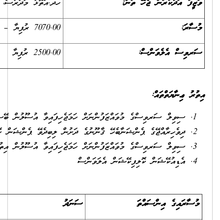
ހދ.އަތޮޅު މަދަރުސާ، ހދ.ވައިކަރަދޫ
7070.00 ރުފިޔާ – 10640.00 ރުފިޔާ
2500.00 ރުފިޔާ
ަޖެހިފައިވާ އުސޫލުން ބޭސްފަރުވާގެ ޚިދުމަތް.
ދަށުން ލިބިދެވޭ ޕެންޝަން ކޮންޓްރިބިއުޝަން.
ަޖެހިފައިވާ އުސޫލުން އިތުރުގަޑީގެ ފައިސާ.
ނަދު