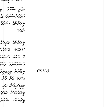
-ޕްރީ ސްކޫލް ޓީޗަރުކަމަށް
ހަމަޖައްސާނަމަ، ޕްރީ ސްކޫލް
ޓީޗަރުންގެ ޝަރުތު ފުރިހަމަވުން
ނުވަތަ
ޓީޗަރުންގެ ވަޒީފާގެ އޮނިގަނޑުގެ
4CS11- ރޭންކުގައި މަދުވެގެން
2 އަހަރު މަސައްކަތްކޮށް،
މަސައްކަތުގެ ފެންވަރުބެލުމުގެ
ނިޒާމުން ވިދިވިދިގެން 2 އަހަރު
8,250.00
2,500.00
%85 އަށް ވުރެ މަތިން މާކްސް
ލިބިފައިވުން އަދި ސެން
ޓީޗަރުކަމަށް ހަމަޖައްސާނަމަ ސެން
ޓީޗަރުންގެ ޝަރުޠު ފުރިހަމަވުން.