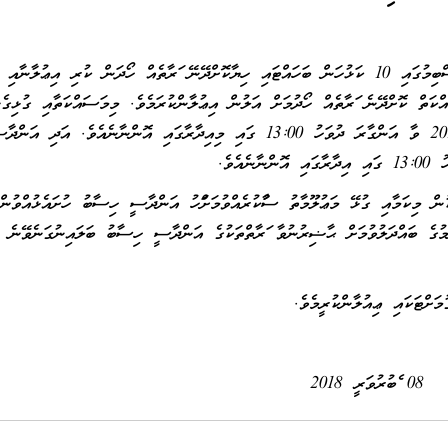
ވާރޭފެން ރައްކާކުރުމަށްޓަކައި ހިނަވާގޭ ދެކުނުން އޮންނަ ހުސްބިމުގައި 10 ކަޅުހަން ބަހައްޓައި ހިޔާކޮށްދޭނޭ ފަރާތެއް ހޯދަން ކުރި އިޢު
ްކަތް ކޮށްދޭނެ ފަރާތެއް ހޯދުމަށް އަލުން އިޢުލާންކުރަމެވެ. މިމަސައްކަތާއި ގުޅިގެނ
ބާއްވާ މަޢުލޫމާތު ދިނުމުގެ ބައްދަލުވުމެއް 13 ފެބްރުއަރީ 2018 ވާ އަންގާރަ ދުވަހު 13:00 ގައި މިއިދާރާގައި އޮންނާނެއެވެ. އަދި އަން
ުން މިކަމާއި ގުޅޭ މަޢުލޫމާތު ސާފުކުރެއްވުމަށްފަހު އަންދާސީ ހިސާބު ހުށައެޅުއްވުން
ުމުގެ ބައްދަލުވުމަށް ޙާޟިރުނުވާ ފަރާތްތަކުގެ އަންދާސީ ހިސާބު ބަލައިނުގަނެވޭނެ ވ
 ޢިއުލާންކުރީމެވެ.
08 ފެބުރުވަރީ 2018