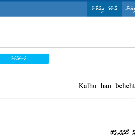
ިޔުން
އާންމު އިޢުލާން
މަސައްކަތް
Kalhu han beheh