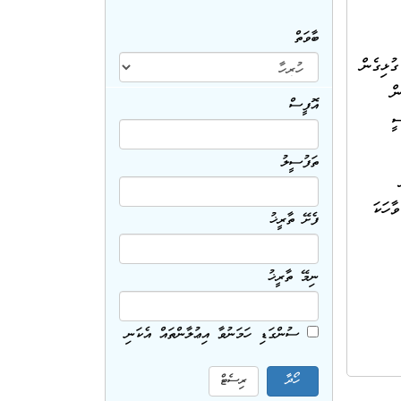
ބާވަތް
ލާނާއި ގުޅިގެން
ް
އޮފީސް
ދާސީ
ތަފުސީލު
ާހަކަ
ފެށޭ ތާރީޚު
ނިމޭ ތާރީޚު
ސުންގަޑި ހަމަނުވާ އިޢުލާންތައް އެކަނި