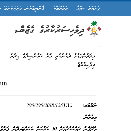
ފުރަތަމަ ޞަފްޙާ
މަޢުލޫމާތު
ޤާނޫނީގޮތުން ގެޒެޓްކުރެވޭ ލ
މިލަދުންމަޑުލު ދެކުނުބުރީ މާފަރު ކައުންސިލްގެ އިދާރާ
ދިވެހިރާއްޖެ
tun
ނަމްބަރ:
(IUL)290/290/2018/12
އިޢުލާން
ވާރޭފެން ރައްކާކުރުމަށް 10 ކަޅުހަން ބަހައްޓައިދޭނެ ފަރާތެއް ހޯދުމާއިގުޅޭ: