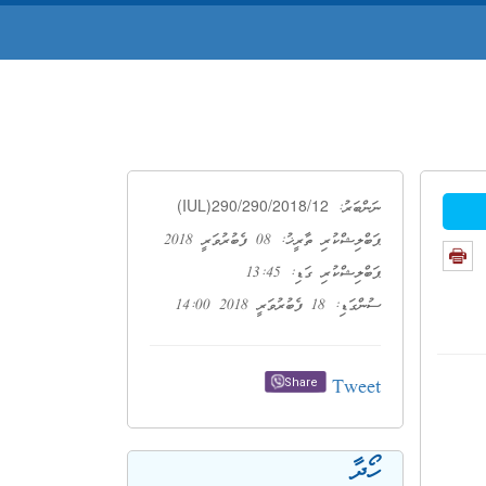
(IUL)290/290/2018/12
ނަންބަރު:
ޕަބްލިޝްކުރި ތާރީޚު: 08 ފެބުރުވަރީ 2018
ޕަބްލިޝްކުރި ގަޑި: 13:45
ސުންގަޑި: 18 ފެބުރުވަރީ 2018 14:00
Tweet
Share
ހޯދާ