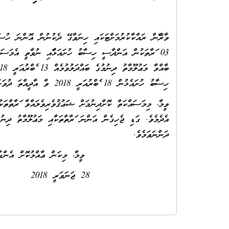
03 ފަރާތަކުން އަންދާސީ ހިސާބު ހުށައަޅާފައި ނުވާތީ އެމަސައ
ހިސާބު ހުށައެޅުން 18 ފެބްރުއަރީ 2018 ވާ އާދީއްތަ ދުވަހު 13:00 ގައި އިދާރާގައި އޮންނާނެއެވެ.
ވީމާ، މިމަސައްކަތް ކޮށްދިނުމަށް ޝަޢުޤުވެރިވެލައްވާ ފަރާތްތަކ
އެދެމެވެ. ގަޑި ޖެހިގެން އަންނަ ފަރާތްތަކާއި މަޢުލޫމާތު ދިނ
ދަންނަވަމެވެ.
ވީމާ، މިކަން ޢާއްމުކޮށް އެންގުމަށްޓަކައި
28 ޖަނަވަރީ 2018