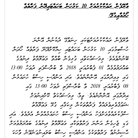
ވާރޭފެން ރައްކާކުރުމަށް 10 ކަޅުހަން ބަހައްޓައިދޭނެ ފަރާތެއް
ހޯދުމާއިގުޅޭ:
ވާރޭފެން ރައްކާކުރުމަށްޓަކައި ހިނަވާގޭ ދެކުނުން އޮންނަ
ހުސްބިމުގައި 10 ކަޅުހަން ބަހައްޓައި ހިޔާކޮށްދޭނޭ ފަރާތެއް ހޯދަން
ބޭނުންވެއެވެ. މިމަސައްކަތާއި ގުޅިގެން ބާއްވާ މަޢުލޫމާތު ދިނުމުގެ
ބައްދަލުވުމެއް 01 ފެބްރުއަރީ 2018 ވާ ބުރާސްފަތި ދުވަހު 13:00
ގައި މިއިދާރާގައި އޮންނާނެއެވެ. އަދި އަންދާސީ ހިސާބު ހުށައެޅުން
08 ފެބްރުއަރީ 2018 ވާ ބުރާސްފަތި ދުވަހު 13:00 ގައި
އިދާރާގައި އޮންނާނެއެވެ. ވީމާ، މިމަސައްކަތް ކޮށްދިނުމަށް
ޝަޢުޤުވެރިވެލައްވާ ފަރާތްތަކުން މިކަމާއި ގުޅޭ މަޢުލޫމާތު
ސާފުކުރެއްވުމަށްފަހު އަންދާސީ ހިސާބު ހުށައެޅުއްވުން އެދެމެވެ. އަދި
ގަޑި ޖެހިގެން އަންނަ ފަރާތްތަކާއި މަޢުލޫމާތު ދިނުމުގެ ބައްދަލުވުމަށް
ޙާޟިރުނުވާ ފަރާތްތަކުގެ އަންދާސީ ހިސާބު ބަލައިނުގަނެވޭނެ ވާހަކަ