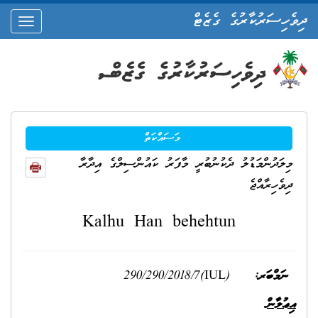
ދިވެހިސަރުކާރުގެ ގެޒެޓް
oggle
ation
މަސައްކަތް
މިލަދުންމަޑުލު ދެކުނުބުރީ މާފަރު ކައުންސިލްގެ އިދާރާ
ދިވެހިރާއްޖެ
Kalhu Han behehtun
ނަމްބަރ:
(IUL)290/290/2018/7
އިޢުލާން