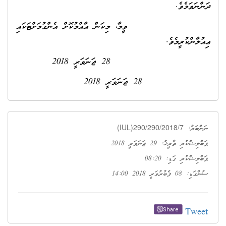
ދަންނަވަމެވެ.
ވީމާ، މިކަން ޢާއްމުކޮށް އެންގުމަށްޓަކައި
ޢިއުލާންކުރީމެވެ.
28 ޖަނަވަރީ 2018
28 ޖަނަވަރީ 2018
(IUL)290/290/2018/7
ނަންބަރު:
ޕަބްލިޝްކުރި ތާރީޚު: 29 ޖަނަވަރީ 2018
ޕަބްލިޝްކުރި ގަޑި: 08:20
ސުންގަޑި: 08 ފެބުރުވަރީ 2018 14:00
Tweet
Share