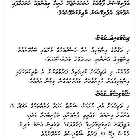
އެޕްލިކޭޝަން ފޯމާއެކު ހުށަހަޅަންޖެހޭ ހުރިހާ ލިޔުންތައް ހުށަހަޅާފައި
ނުވާނަމަ އެޕްލިކޭޝަން ބާޠިލުކުރެވޭނެއެވެ.
އިންޓަރވިއު ކުރުން
މި މަޤާމުގެ އިންޓަވިއު، އެއް މަސްދުވަހުގެ ތެރޭގައި ބޭއްވޭނެއެވެ.
އިންޓަވިއު އޮންނާނީ، ހދ.އަތޮޅު މަދަރުސާގައެވެ.
ވުމާއެކު، މި ވަޒީފާއަށް ކުރިމަތިލާ ފަރާތްތަކުން، އެ ތާރީޚުތަކުގައި
އިންޓަވިއުއަށް ހާޒިރުވުމަށް ތައްޔާރުވެގެން ތިބުން އެދެމެވެ.
ޝޯޓްލިސްޓް ކުރުން
މި ވަޒީފާއަށް އެދި ހުށަހަޅާ، ޝަރުޠު ހަމަވާ ފަރާތްތަކުގެ އަދަދު 10
އަށްވުރެ ގިނަނަމަ، ތަޢުލީމީ ފެންވަރާއި ތަޖުރިބާއަށް ބަލައި،
ވަޒީފާއަށް ކުރިމަތިލާފައިވާ ފަރާތްތަކުގެ ތެރެއިން އެންމެ މަތިން
މާކްސް ލިބޭ 10 ފަރާތް ޝޯޓްލިސްޓް ކުރެވޭނެއެވެ.