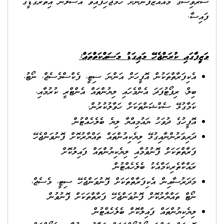
ސަރވިސްގެ މުއައްޒަފުންނަށް ހަމަޖެހިފައިވާ އުސޫލުން އިތުރުގަޑީގެ
ފައިސާ.
ވަޒީފާގައި ކުރަންޖެހޭ މައިގަޑު މަސައްކަތްތައް:
އެކިފަރާތްތަކުން އޮފީހަށް އަންނަ ސިޓީ، ފެކްސްމެސެޖް، ނޯޓު،
ބިލް، ރިޕޯޓުފަދަ އެންމެހައި ލިޔުންތައް އެންޓްރީ ކުރުމާއި،
ކަމާގުޅޭ ސެކްޝަންތަކަށް ހަވާލުކުރުން.
އޮފީހުގެ ދުވަހު ޔައުމިއްޔާ ލިޔެ ބެލެހެއްޓުން
ދަރިވަރުންނާއިގުޅޭ ލިޔެކިއުންތައް ތައްޔާރުކޮށް ފޮނުވަންޖެހޭ
ފަރާތްތަކަށް ފޮނުވުމާއި ލިޔެކިޔުންތައް ފައިލުކޮށް
ރައްކާތެރިކަމާއެކު ބެލެހެއްޓުން
މަދަރުސާއިން އެކިފަރާތްތަކަށް ފޮނުވަންޖެހޭ ސިޓީ، މެސެޖް،
ނޯޓް ތައްޔާރުކޮށް ފޮނުވަންޖެހޭ ފަރާތްތަކަށް ފޮނުވުން
ލިޔެކިޔުންތައް ފައިލްކޮށް ބެލެހެއްޓުން