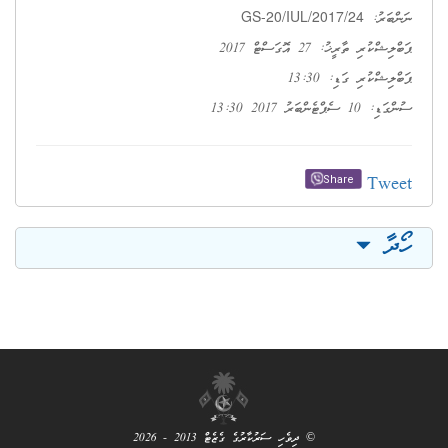
GS-20/IUL/2017/24
ނަންބަރު:
ޕަބްލިޝްކުރި ތާރީޚު: 27 އޮގަސްޓް 2017
ޕަބްލިޝްކުރި ގަޑި: 13:30
ސުންގަޑި: 10 ސެޕްޓެންބަރު 2017 13:30
Tweet
Share
ހޯދާ
© ދިވެހި ސަރުކާރުގެ ގެޒެޓް 2013 - 2026