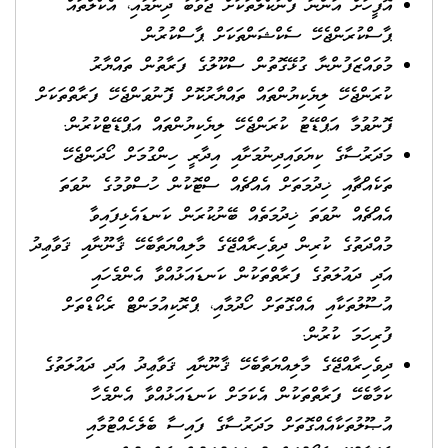
އޮފީހަށް އަންނަ ފޯނުކޯލްތަކަށް ޖަވާބު ދިނުމާއި، އެކޯލްތައް
ޕާސްކުރަންޖެހޭ ސެކްޝަންތަކަށް ޕާސްކުރުން
މުވައްޒަފުންނާ ގުޅޭގޮތުން ސްކޫލުގެ ފަރާތުން ތައްޔާރު
ކުރަންޖެހޭ ލިޔެކިޔުންތައް ތައްޔާރުކޮށް ފޮނުވަންޖެހޭ ފަރާތްތަކަށް
ފޮނުވުމާ އަޕްޑޭޓު ކުރަންޖެހޭ ލިޔެކިޔުންތައް އަޕްޑޭޓްކުރުން.
މަދަރުސާގެ ކިޔަވައިދިނުމަށާއި އިދާރީ ހިންގުމަށް ހޯދަންޖެހޭ
ތަކެއްޗާއި ޚިދުމަތަށް އެއްޗެއް ސްޓޮކުން ހުސްވުމުގެ ނުވަތަ
އެއްޗެއް ނުވަތަ ޚިދުމަތެއް ބޭނުކުރަން ކަނޑައެޅިފައިވާ
މުއްދަތުގެ ކުރިން ދިވެހިރާއްޖޭގެ މާލިއްޔަތާބެހޭ ޤާނޫނާއި ޤަވާޢިދު
އަދި ދައުލަތުގެ ފަރާތްތަކުން ކަނޑައަޅުއްވާ އެންމެހައި
އުސޫލުތަކާއި އެއްގޮތަށް ހޯދުމާއި، ޕްރޮކިއުމަންޓް ރެކޯޑްތަށް
ފުރިހަމަ ކުރުން.
ދިވެހިރާއްޖޭގެ މާލިއްޔަތާބެހޭ ޤާނޫނާއި ޤަވާޢިދު އަދި ދައުލަތުގެ
ކަމާބެހޭ ފަރާތްތަކުން އެކަމަށް ކަނޑައަޅުއްވާ އެންމެހާ
އުޞޫލުތަކާއެއްގޮތަށް މަދަރުސާގެ ފައިސާ ބެލެހެއްޓުމާއި