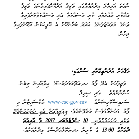
ނުވަތަ އަމިއްލަ އިދާރާއެއްގައި ވަޒީފާ އަދާކޮށްފައިވާނަމަ ވަޒީފާ
އަދާކުރި މުއްދަތާއި ކުރި މަސައްކަތް އަދި މަސައްކަތްކޮށްފައިވާ
ތަނުގެ މުވައްޒަފުންގެ އަދަދު ބަޔާންކޮށް އެ އޮފީހަކުން ދޫކޮށްފައިވާ
ލިޔުން.
މަޤާމަށް އެދެންވީގޮތާއި ސުންގަޑި:
ވަޒީފާއަށް އެދޭ ފޯމު ހދ.އަތޮޅުމަދަރުސާގެ އިދާރާއިން ލިބެން
ހުންނާނެއެވެ. އަދި ސިވިލް
ސަރވިސްކޮމިޝަނުގެ
www.csc.gov.mv
ވެބްސައިޓުން މި
ފޯމު ޑައުންލޯޑުވެސް ކުރެވޭނެއެވެ.
މިވަޒީފާއަށް އެދި ހުށަހަޅަންޖެހޭ
ތަކެތި ހުށަހަޅުއްވާނީ
10
ސެޕްޓެމްބަރ 2017 ވާ އާދިއްތަ
ދުވަހުގެ 13:30
ގެ ކުރިން ހދ.އަތޮޅުމަދުސާގެ އިދާރާއަށެވެ.