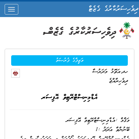
ދިވެހިސަރުކާރުގެ ގެޒެޓް
oggle
ation
ވަޒީފާގެ ފުރުޞަތު
ހދ.އަތޮޅު މަދަރުސާ
ދިވެހިރާއްޖެ
އެޑްމިނިސްޓްރޭޓިވް އޮފިސަރ
މަޤާމް :އެޑްމިނިސްޓްރޭޓިވް އޮފިސަރ
ބޭނުންވާ އަދަދު :1