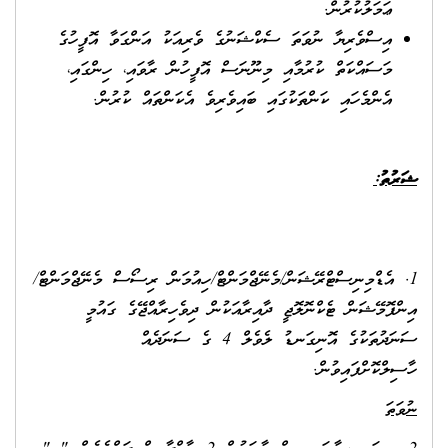
ޢަމަލުކުރުން.
އިސްވެރިޔާ ނުވަތަ ސެކްޝަނުގެ ވެރިއަކު އަންގަވާ އޮފީހުގެ
މަސައްކަތް ކުރުމާއި މިނޫނަސް އޮފީހުން ރާވައި، ހިންގައި،
އެންމެހައި ކަންތަކުގައި ބައިވެރިވެ އެކަންތައް ކުރުން.
ޝަރުތު:
1. އެޑްމިނިސްޓްރޭޝަން/މެނޭޖްމަންޓް/ހިއުމަން ރިސޯސް މެނޭޖްމަންޓް/
އިންފޮމޭޝަން ޓެކްނޮލޮޖީ ދާއިރާއަކުން ދިވެހިރާއްޖޭގެ ގައުމީ
ސަނަދުތަކުގެ އޮނިގަނޑު ލެވެލް 4 ގެ ސަނަދެއް
ހާސިލްކޮށްފައިވުން.
ނުވަތަ