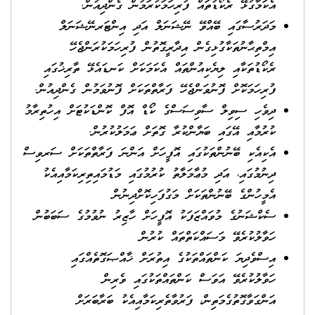
އެކަމާގުޅޭ ރެކޯޑުތައް ފުރިހަމަކުރަމުން ގެންދިއުން.
މަދަރުސާގައި ބޭއްވޭ ނޭޝަނަލް އަދި އިންޓަރނޭޝަނަލް
އިމްތިޙާނުތަކާގުޅިގެން އިދާރީގޮތުން ފުރިހަމަކުރަންޖެހޭ
ރެކޯޑުތަކާއި ލިޔެކިއުންތައް އެކަމަކަށް ކަނޑައެޅޭ ތާރިޚުގައި
ފުރިހަމަކޮށް ފޮނުވަންޖެހޭ ފަރާތްތަކަށް ފޮނުވަމުން ގެންދިއުން.
ދިވެހި ސިވިލް ސާވިސަސްގެ ކޯޑް އޮފް ކޮންޑަކުޓަށް އިހުތިރާމު
ކުރުމާއި އޭގައި ބަޔާންކުރާ ގޮތަށް ޢަމަލުކުރުން.
އެކިއެކި ބޭނުންތަކުގައި އޮފީހަށް އަންނަ ފަރާތްތަކަށް ސަރވިސް
ދިނުމުގައި، އަދި މުޢާމަލާތު ކުރުމުގައި މަޑުމައިތިރިކަމާއިއެކު
އެމީހުންގެ ބޭނުންތަކަށް މަގުފަހިކޮށްދިނުން
ސެކްޝަނުގެ މުވައްޒަފަކު އޮފީހަށް ހާޒިރު ނުވުމުގެ ސަބަބުން
ހަވާލުކުރެވޭ މަސައްކަތްތައް ކުރުން
އިސްވެދިޔަ ކަންތައްތަކުގެ އިތުރަށް ޚާއްޞަގޮތެއްގައި
ހަވާލުކުރެވޭ އަވަސް ކަންތައްތަކުގައި ވެރިން
އަންގަވާގޮތުގެމަތިން، ފަރުވާތެރިކަމާއިއެކު ބަރާބަރަށް