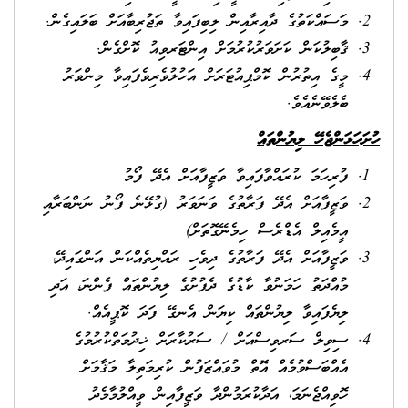
މަސައްކަތުގެ ދާއިރާއިން ލިބިފައިވާ ތަޖުރިބާއަށް ބަލައިގެން.
ޤާބިލުކަން ކަށަވަރުކުރުމަށް އިންޓަރވިއު ކޮށްގެން.
މީގެ އިތުރުން ކޮމްޕިއުޓަރަށް އަހުލުވެރިވެފައިވާ މިންވަރު
ބެލެވޭނެއެވެ.
ހުށަހަޅަންޖެހޭ ލިޔުންތައް
ފުރިހަމަ ކުރައްވާފައިވާ ވަޒީފާއަށް އެދޭ ފޯމު
ވަޒީފާއަށް އެދޭ ފަރާތުގެ ވަނަވަރު (ގުޅޭނެ ފޯނު ނަންބަރާއި
އީމެއިލް އެޑްރެސް ހިމެނޭގޮތަށް)
ވަޒީފާއަށް އެދޭ ފަރާތުގެ ދިވެހި ރައްޔިތެއްކަން އަންގައިދޭ،
މުއްދަތު ހަމަނުވާ ކާޑުގެ ދެފުށުގެ ލިޔުންތައް ފެންނަ، އަދި
ލިޔެފައިވާ ލިޔުންތައް ކިޔަން އެނގޭ ފަދަ ކޮޕީއެއް.
ސިވިލް ސަރވިސްއަށް / ސަރުކާރަށް ޚިދުމަތްކުރުމުގެ
އެއްބަސްވުމެއް އޮތް މުވައްޒަފުން ކުރިމަތިލާ މަޤާމަށް
ހޮވިއްޖެނަމަ، އަދާކުރަމުންދާ ވަޒީފާއިން ވީއްލުމާމެދު