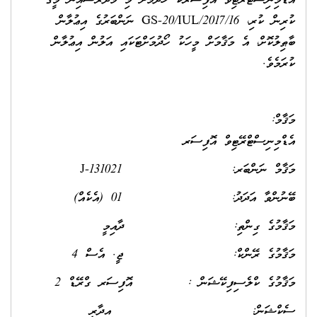
އެޑްމިނިސްޓްރޭޓިވް އޮފިސަރަކު ހޯދުމަށް މި މަދަރުސާއިން މީގެ
ކުރިން ކުރި، GS-20/IUL/2017/16 ނަންބަރުގެ އިޢުލާން
ބާޠިލުކޮށް، އެ މަޤާމަށް މީހަކު ހޯދުމަށްޓަކައި އަލުން އިޢުލާން
ކުރަމެވެ.
މަޤާމް:
އެޑްމިނިސްޓްރޭޓިވް އޮފިސަރ
މަޤާމް ނަންބަރ: J-131021
ބޭނުންވާ އަދަދު: 01 (އެކެއް)
މަޤާމުގެ ގިންތި: ދާއިމީ
މަޤާމުގެ ރޭންކް: ޖީ. އެސް 4
މަޤާމުގެ ކްލެސިފިކޭޝަން : އޮފިސަރ ގްރޭޑް 2
ސެކްޝަން: އިދާރީ