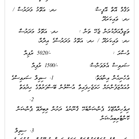
މަޤާމް އޮތް އޮފީސް: ހދ. އަތޮޅު މަދަރުސާ /
ހދ. ވައިކަރަދޫ
ވަޒީފާއަދާކުރަން ޖެހޭ ތަން : ހދ. އަތޮޅު މަދަރުސާ،
ހދ. ވައިކަރަދޫ / ހދ. އަތޮޅު މަދަރުސާގެ އިދާރާ،
މުސާރަ : -/5020 ރުފިޔާ
ސަރވިސް އެލަވަންސް: -/1500 ރުފިޔާ
އެހެނިހެން އިނާޔަތް: 1. ސިވިލް ސަރވިސްގެ
މުއައްޒަފުންނަށް ހަމަޖެހިފައިވާ އުސޫލުން ބޭސްފަރުވާގެ ޙިދުމަތް
2.
ދިވެހިރާއްޖޭގެ ޕެންޝަނާބެހޭ ޤާނޫނުގެ ދަށުން ލިބިދެވޭ ޕްންޝަން
ކޮންޓްރިބިއުޝަން
3. ސިވިލް