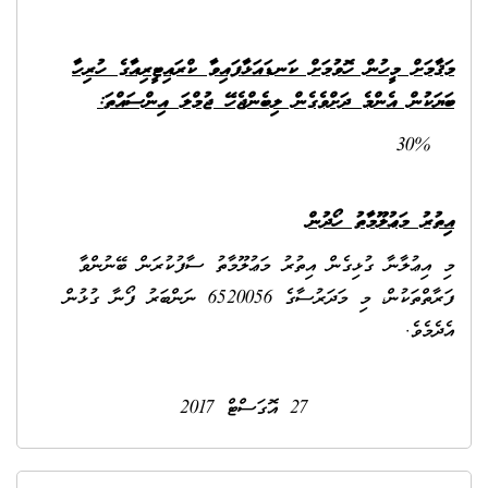
މަޤާމަށް މީހުން ހޮވުމަށް ކަނޑައަޅާފައިވާ ކްރައިޓީރިއާގެ ހުރިހާ
ބަޔަކުން އެންމެ ދަށްވެގެން ލިބެންޖެހޭ ޖުމްލަ އިންސައްތަ
:
30%
އިތުރު މަޢުލޫމާތު ހޯދުން
މި އިޢުލާނާ ގުޅިގެން އިތުރު މަޢުލޫމާތު ސާފުކުރަން ބޭނުންވާ
ފަރާތްތަކުން، މި މަދަރުސާގެ 6520056 ނަންބަރު ފޯނާ ގުޅުން
އެދެމެވެ.
27 އޮގަސްޓް 2017