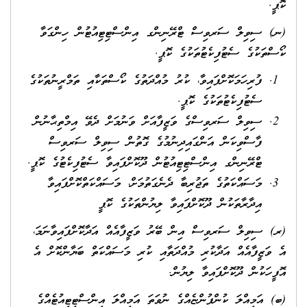
ކޮޕީ.
(ނ) ސިވިލް ސަރވިސް ޓްރޭނިންގ އިންސްޓިޓިއުޓުން ހިންގަވާ
ކޯސްތަކުގެ ސެޓުފިކެޓުތަކުގެ ކޮޕީ.
ފުރިހަމަކޮށްފައިވާ، ކުރު މުއްދަތުގެ ކޯސްތަކާއި ތަމްރީނުތަކުގެ
ސެޓުފިކެޓުތަކުގެ ކޮޕީ.
ސިވިލް ސަރވިސްގެ ވަޒީފާއަށް ވަނުމަށް ދެވޭ އިމްތިޙާނުން
ފާސްވިކަން އަންގައިދިނުމުގެ ގޮތުން ސިވިލް ސަރވިސް
ޓްރޭނިންގ އިންސްޓިޓިއުޓުން ދޫކޮށްފައިވާ ސެޓުފިކެޓުގެ ކޮޕީ.
މަސައްކަތުގެ ތަޖުރިބާ ދެނެގަތުމަށް، މަސައްކަތްކޮށްފައިވާ
އިދާރާތަކުން ދޫކޮށްފައިވާ ލިޔުންތަކުގެ ކޮޕީ
(ރ) ސިވިލް ސަރވިސް އިން ބޭރު ވަޒީފާއެއް އަދާކޮށްފައިވާނަމަ،
އެ ވަޒީފާއެއް އަދާކުރި މުއްދަތާއި ކުރި މަސައްކަތް ބަޔާންކޮށް އެ
އޮފީހަކުން ދޫކޮށްފައިވާ ލިޔުން.
(ބ) އަމިއްލަ ކުންފުންޏެއްގެ ނުވަތަ އަމިއްލަ އިންސްޓިޓިއުޓެއްގެ