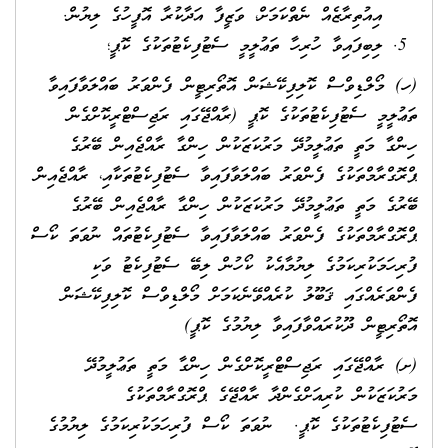
އިއުތިރާޒެއް ނެތްކަމަށް، ވަޒީފާ އަދާކުރާ އޮފީހުގެ ލިޔުން.
ލިބިފައިވާ ހުރިހާ ތަޢުލީމީ ސެޓުފިކެޓުތަކުގެ ކޮޕީ؛
(ހ) މޯލްޑިވްސް ކޮލިފިކޭޝަން އޮތޯރިޓީން ފެންވަރު ބައްލަވާފައިވާ
ތަޢުލީމީ ސެޓުފިކެޓުތަކުގެ ކޮޕީ (ރާއްޖޭގައި ރަޖިސްޓްރީކޮށްގެން
ހިންގާ މަތީ ތަޢުލީމުދޭ މަރުކަޒަކުން ހިންގާ ރާއްޖެއިން ބޭރުގެ
ޕްރޮގްރާމްތަކުގެ ފެންވަރު ބައްލަވާފައިވާ ސެޓުފިކެޓުތަކާއި، ރާއްޖެއިން
ބޭރުގެ މަތީ ތަޢުލީމުދޭ މަރުކަޒަކުން ހިންގާ ރާއްޖެއިން ބޭރުގެ
ޕްރޮގްރާމްތަކުގެ ފެންވަރު ބައްލަވާފައިވާ ސެޓުފިކެޓުތައް ނުވަތަ ކޯސް
ފުރިހަމަކުރިކަމުގެ ލިޔުމާއެކު ކޯހުން ލިބޭ ސެޓުފިކެޓު ވަކި
ފެންވަރެއްގައި ޤަބޫލު ކުރެއްވޭނެކަމަށް މޯލްޑިވްސް ކޮލިފިކޭޝަން
އޮތޯރިޓީން ދޫކުރައްވާފައިވާ ލިޔުމުގެ ކޮޕީ)
(ށ) ރާއްޖޭގައި ރަޖިސްޓްރީކޮށްގެން ހިންގާ މަތީ ތަޢުލީމުދޭ
މަރުކަޒަކުން ކުރިއަށްގެންދާ ރާއްޖޭގެ ޕްރޮގްރާމްތަކުގެ
ސެޓުފިކެޓުތަކުގެ ކޮޕީ. ނުވަތަ ކޯސް ފުރިހަމަކުރިކަމުގެ ލިޔުމުގެ