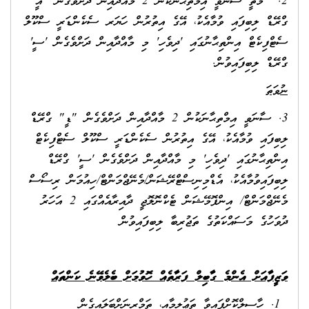
2. މަތީ ސާނަވީ އިމްތިޙާނަކުން 2 މާއްދާއިން ދަށްވެގެން "އީ"
ގްރޭޑް ލިބިފައި ވުމާއެކު، އޭގެ އިތުރުން ހަޔަރ ސެކެންޑަރީ ސްކޫލް
ސެޓްފިކެޓް އިންތިޙާނުގައި 'ދިވެހި' މި މާއްދާއިން ދަށްވެގެން 'ސީ'
ގްރޭޑް ލިބިފައިވުން.
ނުވަތަ
3. ސާނަވީ އިމްތިޙާނަކުން 2 މާއްދާއިން ދަށްވެގެން "ޑީ" ގްރޭޑް
ލިބިފައި ވުމާއެކު، އޭގެ އިތުރުން ސެކެންޑަރީ ސްކޫލް ސެޓްފިކެޓް
އިންތިޙާނުގައި 'ދިވެހި' މި މާއްދާއިން ދަށްވެގެން 'ސީ' ގްރޭޑް
ލިބިފައިވުމާއެކު، އެޑްމިނިސްޓްރޭޝަން/މެނޭޖްމަންޓް/ހިއުމަން ރިސޯސް
މެނޭޖްމަންޓް/ އިންފޮމޭޝަން ޓެކްނޮލޮޖީ ދާއިރާއެއްގައި 2 އަހަރު
ދުވަހުގެ މަސައްކަތުގެ ތަޖުރިބާ ލިބިފައިވުން
ވަޒީފާއަށް އެންމެ ގާބިލް ފަރާތެއް ހޮވުމަށް ބެލެވޭނެ ކަންތައް
ހާސިލްކޮށްފައިވާ ތަޢުލީމާއި، ތަމްރީނަށްބަލައިގެން