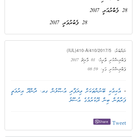
28 ފެބްރުއަރީ 2017
28 ފެބުރުވަރީ 2017
(IUL)410-A/410/2017/5
ނަންބަރު:
ޕަބްލިޝްކުރި ތާރީޚު: 01 މާރިޗު 2017
ޕަބްލިޝްކުރި ގަޑި: 08:59
-
އެކިއެކި ބޭނުންތަކަށް ވިޔަފާރި އުޞޫލުން ގއ. ދާންދޫ އިރުމަތީ
ފަރާތުން ބިން ދޫކުރުމުގެ އުސޫލު
Tweet
Share