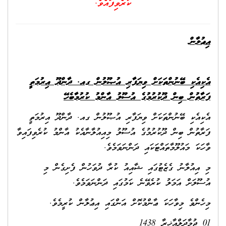
ކުރެވިފައެވެ.
އިޢުލާން
އެކިއެކި ބޭނުންތަކަށް ވިޔަފާރި އުޞޫލުން ގއ. ދާންދޫ އިރުމަތީ
ފަރާތުން ބިން ދޫކުރުމުގެ އުސޫލު އާންމު ކުރުމާބެހޭ
އެކިއެކި ބޭނުންތަކަށް ވިޔަފާރި އުޞޫލުން ގއ. ދާންދޫ އިރުމަތީ
ފަރާތުން ބިން ދޫކުރުމުގެ އުސޫލު މިއިއުލާނާއެކު އާންމު ކުރެވިފައިވާ
ވާހަކަ މައުލޫމާތައްޓަކައި ދަންނަވަމެވެ.
މި އިއުލާނު ގެޒެޓުގައި ޝާއިއު ކުރާ ދުވަހުން ފެށިގެން މި
އުސޫލަށް އަމަލު ކުރެވޭނެ ކަމުގައި ދަންނަވަމެވެ.
މިހެންވެ މިވާހަކަ ޢާންމުކޮށް އަންގައި އިޢުލާން ކުރީމެވެ.
01 ޖުމާދަލްއާޚިރާ 1438