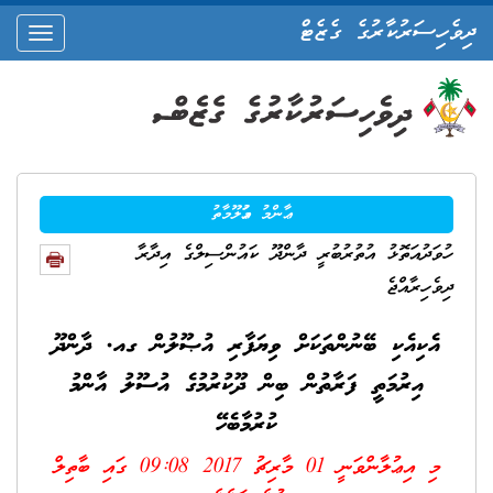
ދިވެހިސަރުކާރުގެ ގެޒެޓް
oggle
ation
ޢާންމު މަޢުލޫމާތު
ހުވަދުއަތޮޅު އުތުރުބުރީ ދާންދޫ ކައުންސިލްގެ އިދާރާ
ދިވެހިރާއްޖެ
އެކިއެކި ބޭނުންތަކަށް ވިޔަފާރި އުޞޫލުން ގއ. ދާންދޫ
އިރުމަތީ ފަރާތުން ބިން ދޫކުރުމުގެ އުސޫލު އާންމު
ކުރުމާބެހޭ
މި އިޢުލާންވަނީ
01 މާރިޗު 2017 09:08
ގައި ބާތިލް