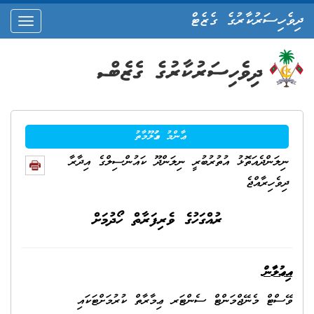
ދިވެހިސަރުކާރުގެ ގެޒެޓް
oggle
ation
ޢާންމު މަޢުލޫމާތު
ނިލަންދެއަތޮޅު އުތުރުބުރީ ނިލަންދޫ ކައުންސިލްގެ އިދާރާ
ދިވެހިރާއްޖެ
ރުއްގަހުގެ ވެރިފަރާތް ހޯދުމަށް
އިޢުލާނ
ވޭސްޓް މެނޭޖްމަންޓް ސެންޓަރ ޢިމާރާތް ކުރުމަށްޓަކައި