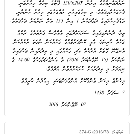
ނަރުދަމާނިޒާމުގެ އިރުން
150'x200'
ފޫޓުގެ ބިމެއް މިހާރުވަނީ
ފާހަގަކުރެވިފައެވެ. މި ބިމުގައިހުރި ރުއްގަހުގައި މިހާރު ހުންނާނީ
މަޑުފެހިކުލައިގެ ދަވާދަކުން 1 އިން 155 އަށް ނަންބަރު ޖަހާފައެވެ.
ވީމާ، ދެންނެވިފައިވާ ސަރަހައްދުގައި އެއްވެސް ފަރާތެއްގެ ރުކެއް
ގަހެއް ހުރިނަމަ، އެއީ ކޮންފަރާތެއްގެ ގަހެއްކަން ނުވަތަ ރުކެއްކަން
އެނގޭނޭ ގޮތަށް އެރުކެއް އަދި ގަހެއްގައި މި އިދާރާއިން ޖަހާފައިވާ
ނަންބަރު (15 ނޮވެންބަރު 2016) ވާ އަންގާރަދުވަހުގެ 14:00 ގެ
ނިޔަލަށް މި އިދާރާއަށް ހުށަހެޅުއްވުން އެދެމެވެ.
މިހެންވެ މިކަން ޢާންމުކޮށް އެންގުމަށްޓަކައި އިޢުލާން ކުރީމެވެ.
7 ޞަފަރު 1438
07 ނޮވެންބަރު 2016
374-C /2016/78
ނަންބަރު: