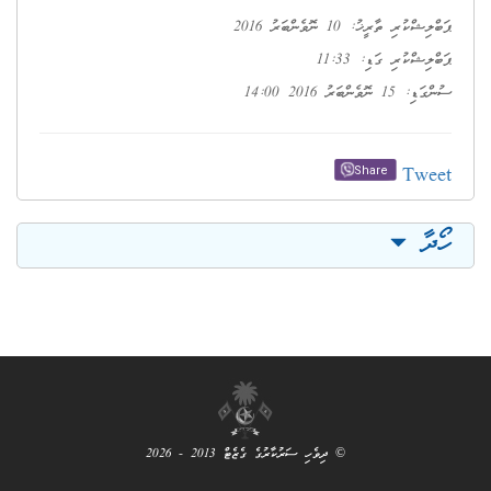
ޕަބްލިޝްކުރި ތާރީޚު: 10 ނޮވެންބަރު 2016
ޕަބްލިޝްކުރި ގަޑި: 11:33
ސުންގަޑި: 15 ނޮވެންބަރު 2016 14:00
Tweet
Share
ހޯދާ
© ދިވެހި ސަރުކާރުގެ ގެޒެޓް 2013 - 2026