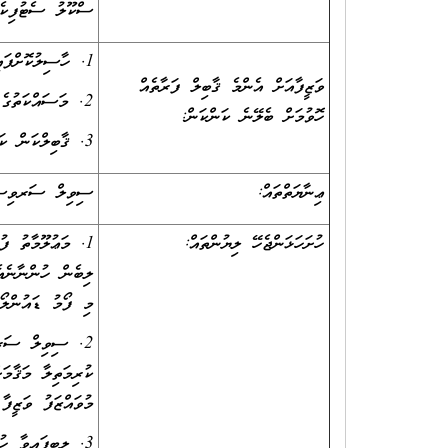
ސްކޫލު ސެޓުފިކެޓ
1. ހާސިލުކޮށްފައިވާ ތަޢުލީމާއި ތަމްރީނަށް ބަލައިގެން.
ވަޒީފާއަށް އެންމެ ޤާބިލް ފަރާތެއް
2. މަސައްކަތުގެ ދާއިރާއިން ލިބިފައިވާ ތަޖުރިބާއަށް ބަލައިގެން.
ހޮވުމަށް ބެލޭނެ ކަންކަން:
3. ޤާބިލްކަން ކަށަވަރުކުރުމަށް އިންޓަވިއު ކޮށްގެން.
ޢިނާޔަތްތައް:
ސިވިލް ސަރވިސްގެ
ހުށަހަޅަންޖެހޭ ލިޔުންތައް:
1. މަޢުލޫމާތު ފ
ލިބެން ހުންނާނ
މި ފޯމު ޑައުންލޯ
2. ސިވިލް ސަރވ
ކުރިމަތިލާ މަޤާމަ
މުވައްޒަފު ވަޒީފާ
3. ލިބިފައިވާ ހުރިހާ ތަޢުލީމީ ސެޓުފިކެޓުތަކުގެ ކޮޕީ: