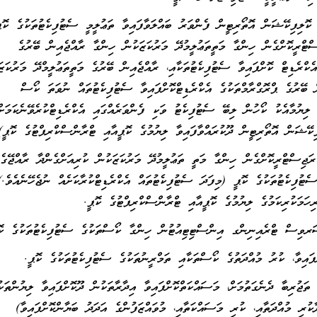
ޮލިފިކޭޝަން އޮތޯރިޓީން ފެންވަރު ބައްލަވާފައިވާ ތަޢުލީމީ ސެޓުފިކެޓުތަކުގެ ކޮޕ
ްޓްރީކޮށްގެން ހިންގާ މަތީތަޢުލީމުދޭ މަރުކަޒަކުން ހިންގާ ރާއްޖެއިން ބޭރުގެ
އެކްރެޑިޓް ކޮށްފައިވާ ސެޓުފިކެޓުތަކާއި، ރާއްޖެއިން ބޭރުގެ މަތީތަޢުލީމްދޭ މަރުކަޒަ
 ބޭރުގެ ޕްރޮގްރާމްތަކުގެ އެކްރެޑިޓްކޮށްފައިވާ ސެޓުފިކެޓުތައް ނުވަތަ ކޯސް
ެ ލިޔުމާއެކު ކޯހުން ލިބޭ ސެޓުފިކެޓު ވަކި ފެންވަރެއްގައި އެކްރެޑިޓްކުރެވޭނެކަމަށް
ކޭޝަން އޮތޯރިޓީން ދޫކުރައްވާފައިވާ ލިޔުމުގެ ކޮޕީއާއި ޓްރާންސްކްރިޕްޓުގެ ކޮޕީ)
ަޖިސްޓްރީކޮށްގެން ހިންގާ މަތީ ތަޢުލީމުދޭ މަރުކަޒަކުން ކުރިއަށްގެންދާ ރާއްޖޭގެ
ސެޓުފިކެޓުތަކުގެ ކޮޕީ (މިފަދަ ސެޓުފިކެޓުތައް އެކްރެޑިޓްކުރާކަށެއް ނުޖެހޭނެއެވެ.)
ަމަކުރިކަމުގެ ލިޔުމުގެ ކޮޕީއާއި ޓްރާންސްކްރިޕްޓުގެ ކޮޕީ.
ިސް ޓްރެއިނިންގ އިންސްޓިޓިއުޓުން ހިންގާ ކޯސްތަކުގެ ސެޓުފިކެޓުތަކުގެ ކޮ
ައިވާ، ކުރު މުއްދަތުގެ ކޯސްތަކާއި ތަމްރީނުތަކުގެ ސެޓުފިކެޓުތަކުގެ ކޮޕީ.
ތަޖުރިބާ ދެނެގަތުމަށް، މަސައްކަތްކޮށްފައިވާ އިދާރާތަކުން ދޫކޮށްފައިވާ ލިޔުންތަކު
ކުރި މުއްދަތާއި، ކުރި މަސައްކަތާއި، މުވައްޒަފުންގެ އަދަދު ބަޔާންކޮށްފައިވާ)