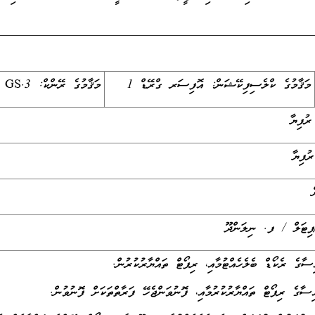
މަޤާމުގެ ކްލެސިފިކޭޝަން: އޮފިސަރ ގްރޭޑް 1
މަޤާމުގެ ރޭންކް: GS.3
ިޓަލް / ފ. ނިލަންދޫ