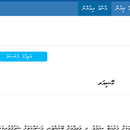
ޭ ލިޔުން
އާންމު އިޢުލާން
ވަޒީފާގެ ފުރުޞަތު
ކޭޝިއަރ
ކަށް މަރުޙަބާ ކިޔަމެވެ. މި ވަޒީފާއަށް ބޭނުންވަނީ، މަސައްކަތަށް ޝައުޤުވެރިކަން