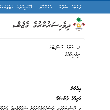
ފުރަތަމަ ޞަފްޙާ
މަޢުލޫމާތު
ޤާނޫނީގޮތުން ގެޒެޓްކުރެވ
ފ. އަތޮޅު ހޮސްޕިޓަލް
ދިވެހިރާއްޖެ
އިޢުލާން
ވަޒީފާގެ ފުރުޞަތު:
މި ހޮސްޕިޓަލުގައި މަސައްކަތްކުރުމަށް ޝައުޤުވެރިވާ ފަރާތްތަ