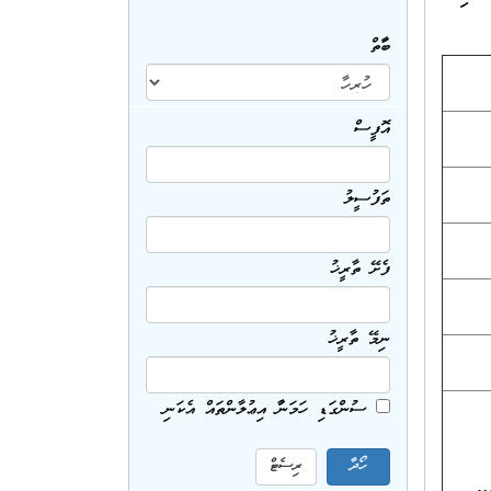
ބާވަތް
އޮފީސް
ތަފުސީލު
ފެށޭ ތާރީޚު
ނިމޭ ތާރީޚު
ސުންގަޑި ހަމަނުވާ އިޢުލާންތައް އެކަނި