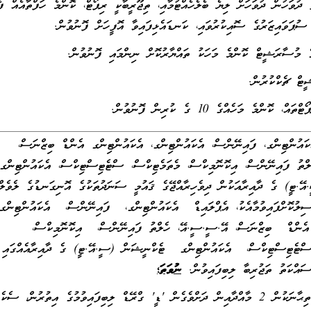
ް ދުވަހުން ދުވަހަށް ލިޔެ ބެލެހެއްޓުމާއި، ތިޖޫރީބާކީ ރިޕޯޓް، ކޮންމެ ހަފްތާއެއް ފެ
ސުޕަވައިޒަރުގެ ސޮއިކުރުވައި، ކަނޑައެޅިފައިވާ އޮފީހަށް ފޮނުވުން.
ެކައުންޓިންގ، ފައިނޭންސް، އެކައުންޓިންގ، އެކައުންޓިންގ އެންޑް ބިޒްނަސް،
ްތު ފައިނޭންސް، އިކޮނޮމިކްސް، މެތަމެޓިކްސް، ސްޓެޓިސްޓިކްސް، އެކައުންޓިންގ
ިލުކޮށްފައިވުމާއެކު، އެޕްލައިޑް އެކައުންޓިންގ، ފައިނޭންސް، އެކައުންޓިން
އެންޑް ބިޒްނަސް، އޭ.ސީ.ސީ.އޭ، ހެލްތު ފައިނޭންސް، އިކޮނޮމިކްސް،
ަސައްކަތު ތަޖުރިބާ ލިބިފައިވުން.
ނުވަތަ؛
1- ސާނަވީ އިމްތިޙާނަކުން 2 މާއްދާއިން ދަށްވެގެން 'ޑީ' ގްރޭޑް ލިބިފައިވުމުގެ އިތުރުން، ސެކ