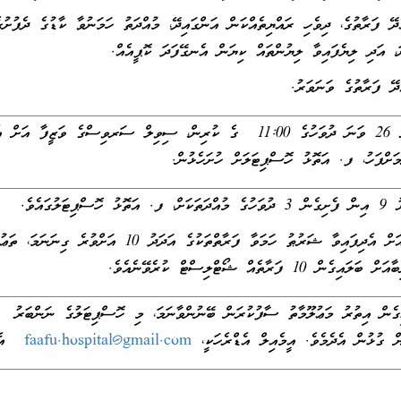
ެދޭ ފަރާތުގެ، ދިވެހި ރައްޔިތެއްކަން އަންގައިދޭ، މުއްދަތު ހަމަނުވާ ކާޑުގެ ދެފުށުގ
، އަދި ލިޔެފައިވާ ލިޔުންތައް ކިޔަން އެނގޭފަދަ ކޮޕީއެއް.
2016 އޮކްޓޫބަރު 26 ވަނަ ދުވަހުގެ 11:00 ގެ ކުރިން، ސިވިލް ސަރވިސްގެ ވަޒީފާ އަށް 
މަށްފަހު، ފ. އަތޮޅު ހޮސްޕިޓަލަށް ހުށަހެޅުން.
މި ވަޒީފާއަށް އެދިފައިވާ ޝަރުޠު ހަމަވާ ފަރާތްތަކުގެ އަދަދު 10 އަށްވުރެ ގިނަނަމ
 10 ފަރާތެއް ޝޯޓްލިސްޓް ކުރެވޭނެއެވެ.
ގެން އިތުރު މަޢުލޫމާތު ސާފުކުރަން ބޭނުންވާނަމަ، މި ހޮސްޕިޓަލުގެ ނަންބަރު
faafu.hospital@gmail.com
އެވ