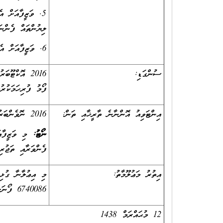
5. ވަޒީފާއަށް އ
ލިޔުންތައް ފެންނަ
6. ވަޒީފާއަށް އެދޭ ފަރާތުގެ ވަނަވަރު.
ސުންގަޑި:
ފޯމު ފުރިހަމަކުރު
އިންޓަވިއު އޮންނާނެ ތާރީޚާއި ތަން:
2016 ނޮވެންބަރު 9 އިން ފެށިގެން 3 ދުވަހުގެ މުއްދަތަކަށް، ފ. އަތޮޅު ހޮސްޕިޓަލުގައެވެ.
ނޯޓު:
ފެންވަރާއި ތަޖުރިބާއަށް ބަލައިގެން
އިތުރު މަޢުލޫމާތު:
މި އިޢުލާނާ ގުޅި
6740086 ފޯނަށް ގުޅުން އެދެމެވެ. އީމެއިލް އެޑްރެހަކީ،
12 މުޙައްރަމް 1438