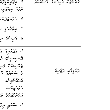
ކުރަންޖެހޭ މައިގަނޑު މަސައްކަތް:
3. ތިޖޫރީބާކީފޮތ
ދުވަހު ނިންމައި، 
4. މުވައްޒަފުންގެ މުސާރަޝީޓް ކޮންމެ މަހަކު ތައްޔާރުކޮށް ނިންމައި ފޮނުވުން.
5. އިތުރުގަޑީ ޝީޓް ޗެކްކުރުން.
6. ފައިސާގެ ރިޕޯޓްތައް، ކޮންމެ މަހެއްގެ 10 ގެ ކުރިން ފޮނުވުން.
1. އެޕްލައިޑް އ
އޭ.ސީ.ސީ.އޭ، ހެލ
ތަޢުލީމާއި ތަޖުރިބާ
ގެ ސަނަދެއް ހާސ
އެކައުންޓިންގ 
އަހަރުދުވަހުގެ މ