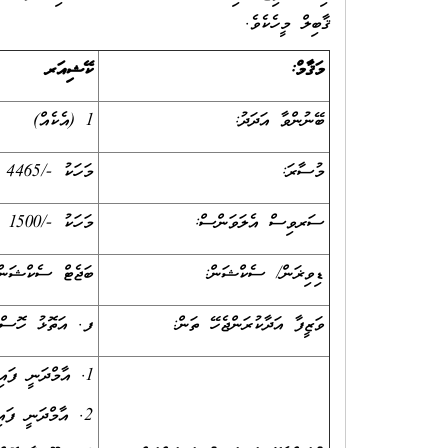
ޤާބިލް މީހެކެވެ.
މަޤާމް:
ކޭޝިއަރ
ބޭނުންވާ އަދަދު:
1 (އެކެއް)
މުސާރަ:
މަހަކު -/4465 ރުފިޔާ
ސަރވިސް އެލަވަންސް:
މަހަކު -/1500 ރުފިޔާ
ޑިވިޜަން/ ސެކްޝަން:
ބަޖެޓް ސެކްޝަން
ވަޒީފާ އަދާކުރަންޖެހޭ ތަން:
ފ. އަތޮޅު ހޮސްޕ
1. އާމްދަނީ ފައިސާގެ ރެކޯޑް ބެލެހެއްޓުމާއި، ރިޕޯޓް ތައްޔާރުކުރުން.
2. އާމްދަނީ ފައިސާގެ ރިޕޯޓް ތައްޔާރުކުރުމާއި، ފޮނުވަންޖެހޭ ފަރާތްތަކަށް ފޮނުވުން.