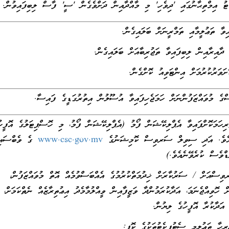
ު އިމްތިޙާނުގައި 'ދިވެހި' މި މާއްދާއިން ދަށްވެގެން 'ސީ' ފާސް ލިބިފައިވުން.
 މުވައްޒަފުންނަށް ހަމަޖެހިފައިވާ އުސޫލުން އިތުރުގަޑީގެ ފައިސާ.
ުރިހަމަކޮށްފައިވާ އެޕްލިކޭޝަން ފޯމު (އެޕްލިކޭޝަން ފޯމު، މި ހޮސްޕިޓަލުގެ އޮފީހު
ެއެވެ. އަދި ސިވިލް ސަރވިސް ކޮމިޝަނުގެ
www.csc.gov.mv
ގެ ވެބްސައި
ޑްވެސް ކުރެވޭނެއެވެ.)
ިސްއަށް / ސަރުކާރަށް ޚިދުމަތްކުރުމުގެ އެއްބަސްވުމެއް އޮތް މުވައްޒަފުން،
ށް ހޮވިއްޖެނަމަ، އަދާކުރަމުންދާ ވަޒީފާއިން ވީއްލުމާމެދު އިޢުތިރާޒެއް ނެތްކަމަށް، 
 އަދާކުރާ އޮފީހުގެ ލިޔުން.