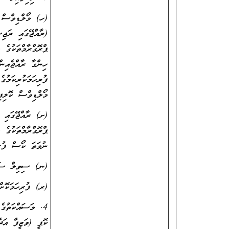
(ހ) މޯލްޑިވްސް ކ
(ރާއްޖޭގައި ރަޖިސ
ޕްރޮގްރާމްތަކުގެ 
ހިންގާ ރާއްޖެއިން
ފުރިހަމަކުރިކަމުގ
މޯލްޑިވްސް ކޮލިފި
(ށ) ރާއްޖޭގައި ރ
ޕްރޮގްރާމްތަކުގެ 
ނުވަތަ ކޯސް ފުރިހ
(ނ) ސިވިލް ސަރވ
(ރ) ފުރިހަމަކޮށްފ
4. މަސައްކަތުގެ 
ކޮޕީ (ވަޒީފާ އަދާ