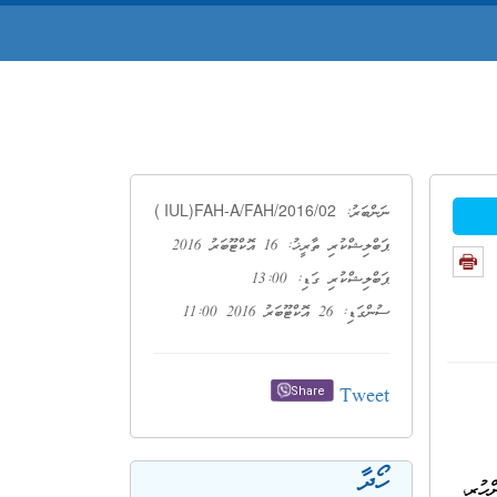
( IUL)FAH-A/FAH/2016/02
ނަންބަރު:
ޕަބްލިޝްކުރި ތާރީޚު: 16 އޮކްޓޫބަރު 2016
ޕަބްލިޝްކުރި ގަޑި: 13:00
ސުންގަޑި: 26 އޮކްޓޫބަރު 2016 11:00
Tweet
Share
ހޯދާ
ހުރި،