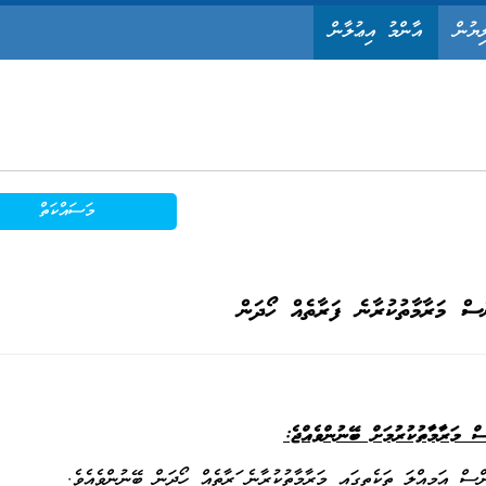
ިޔުން
އާންމު އިޢުލާން
މަސައްކަތް
ްސް މަރާމާތުކުރާނެ ފަރާތެއް ހޯދަން
 މަރާމާތުކުރުމަށް ބޭނުންވެއްޖެ:
ް އަމިއްލަ ތަކެތީގައި މަރާމާތުކުރާނެ ފަރާތެއް ހޯދަން ބޭނުންވެއެވެ.