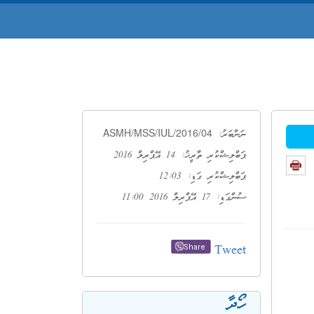
ASMH/MSS/IUL/2016/04
ނަންބަރު:
ޕަބްލިޝްކުރި ތާރީޚު: 14 އޭޕްރިލް 2016
ޕަބްލިޝްކުރި ގަޑި: 12:03
ސުންގަޑި: 17 އޭޕްރިލް 2016 11:00
Tweet
Share
ހޯދާ