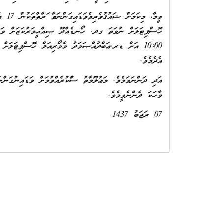
10:00 އަށް ޑރ.ޢަބްދުއްޞަމަދު މެމޯރިއަލް ހޮސްޕިޓަލަ
އެދެމެވެ.
އަދި ދަންނަވަމެވެ. މަޢުލޫމާތު ސާފުކުރެއްވުމަށް ވަޑައިނުގަން
ވާހަކަ ދެންނެވީމެވެ.
07 ރަޖަބު 1437