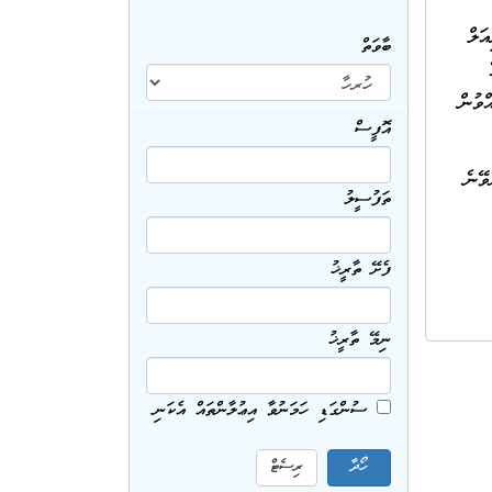
ދު މެމޯރިއަލް
ބާވަތް
ހުގެ
ްވުން
އޮފީސް
ވޭނެ
ތަފުސީލު
ފެށޭ ތާރީޚު
ނިމޭ ތާރީޚު
ސުންގަޑި ހަމަނުވާ އިޢުލާންތައް އެކަނި