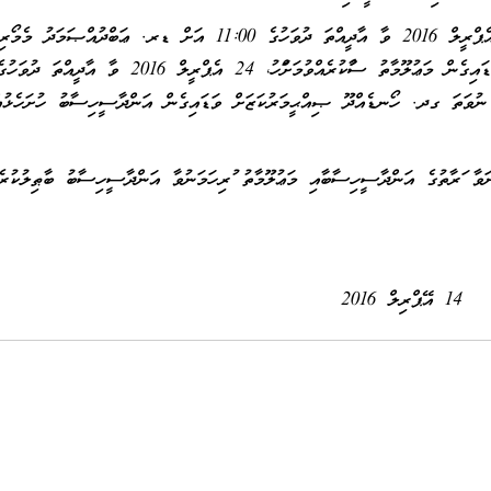
ވީމާ، މިކަމަށް ޝައުޤުވެރިވެވަޑައިގަންނަވާ ފަރާތްތަކުން 17 އެޕްރީލް 2016 ވާ އާދީއްތަ ދުވަހުގެ 11:00 އަށް ޑރ. ޢަބްދުއްޞަމަ
ހޮސްޕިޓަލަށް ނުވަތަ ގދ. ހޯނޑެއްދޫ ޞިއްޙީމަރުކަޒަށް ވަޑައިގެން މަޢުލޫމާތު ސާފުކުރެއްވުމަށްފަހު، 24 އެޕްރީލް 2016 ވާ އާދީއްތަ ދުވަ
ށް ނުވަތަ ގދ. ހޯނޑެއްދޫ ޞިއްޙީމަރުކަޒަށް ވަޑައިގެން އަންދާސީހިސާބު ހުށަހެޅުއ
ނަވާ ފަރާތުގެ އަންދާސީހިސާބާއި މަޢުލޫމާތު ފުރިހަމަނުވާ އަންދާސީހިސާބު ބާޠިލުކުރެ
14 އޭޕްރިލް 2016