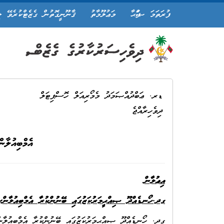
ފުރަތަމަ ޞަފްޙާ
މަޢުލޫމާތު
ޤާނޫނީގޮތުން ގެޒެޓްކުރެވޭ ލ
ޑރ. ޢަބްދުއްޞަމަދު މެމޯރިއަލް ހޮސްޕިޓަލް
ދިވެހިރާއްޖެ
އެމްބިއުލާނ
އިޢުލާން
ގދ.ހޯނޑެއްދޫ ޞިއްޙީމަރުކަޒުގައި ބޭނުންކުރާ އެމްބިއުލާންސް
ގދ. ހޯނޑެއްދޫ ޞިއްޙީމަރުކަޒުގައި ބޭނުންކުރާ އެމްބިއުލާންސ