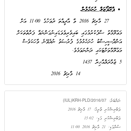
ޕްރޮޕޯޒަލް ހުށަހެޅުން
27 މާރިޗު 2016 ވާ އާދީއްތަ ދުވަހުގެ 11:00 އަށް
މަޢުލޫމާތު ސާފުކުރުމުގައި ބައިވެރިވެވަޑައިނުގަންނަވާ ފަރާތްތަކަށް
އަންދާސީހިސާބު ހުށަހެޅުމުގެ ފުރުޞަތު ނުދެވޭނެ ވާހަކަވެސް
މަޢުލޫމާތަށްޓަކައި ދަންނަވަމެވެ.
5 ޖުމާދަލްއާޚިރާ 1437
14 މާރިޗު 2016
(IUL)KRH-PLD/2016/07
ނަންބަރު:
ޕަބްލިޝްކުރި ތާރީޚު: 17 މާރިޗު 2016
ޕަބްލިޝްކުރި ގަޑި: 15:02
ސުންގަޑި: 21 މާރިޗު 2016 11:00