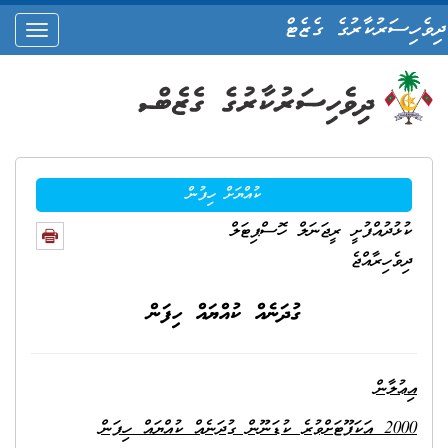
ދިވެހިސަރުކާރުގެ ގެޒެޓް
oggle
ation
ކުއްޔަށް ހިފުން
ކުޅުދުއްފުށީ ރީޖަނަލް ހޮސްޕިޓަލް
ދިވެހިރާއްޖެ
ގުދަނެއް ކުއްޔައް ހިފަން
އިޢުލާން
2000
އަކަފޫޓަށްވުރެ ކުޑަނޫން ގުދަނެއް ކުއްޔައް ހިފަން