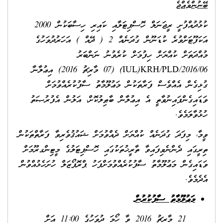
ބޭނުންވެއްޖެ
ކުޅުދުއްފުށީ ރީޖަނަލް ހޮސްޕިޓަލާއި ކައިރި ހިސާބަކުން 2000
އަކަފޫޓަށްވުރެ ކުޑަނޫން ގުދަނެއް 2 ( ދޭއް ) އަހަރުދުވަހުގެ
މުއްދަތަށް ކުއްޔަށް ހިފުމަށް ކުރެވުނު ނަންބަރު
06/IUL)KRH/PLD/2016)
ފ
(07 މާރިޗު 2016) އިޢުލާނާ
ގުޅިގެން އެއްވެސް ފަރާތަކުން މަޢުލޫމާތު ސާފުކުރެއްވުމަށް
ވަޑައިގެންފައިނުވާތީ އެ އިޢުލާން ބާޠިލުކޮށް، އަލުން އެފުރުޞަތު
ހުޅުވާލަމެވެ.
ވީމާ، މިފަދަ ގުދަނެއް ކުއްޔަށް ދެއްވުމަށް ޝައުޤުވެރިވާ ފަރާތްތަކުން
ތިރީގައި ދެންނެވިފައިވާ ތާރީޚުތަކުގައި ހޮސްޕިޓަލުގެ މީޓިންގރޫމަށް
ވަޑައިގެން މަޢުލޫމާތު ސާފުކުރެއްވުމަށްފަހު ޕްރޮޕޯޒަލް ހުށަހެޅުއްވުން
އެދެމެވެ.
މަޢުލޫމާތު ސާފުކުރުން
21 މާރިޗު 2016 ވާ ހޯމަ ދުވަހުގެ 11:00 އަށް