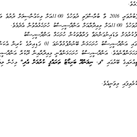
އެވެ.
ވީމާ، މިކަމަށް އެދި ޝައުޤުވެރިވެލައްވާ ފަރާތްތަކުން 18 ފެބުރުވަރީ 2016 ވާ ބުރާސްފަތި ދުވަހުގެ 11:00އަށް މިކައ
ސާފުކުރެއްވުމަށްފަހު 23 ފެބުރުވަރީ 2016 ވާ އަންގާރަ ދުވަހުގެ 11:00އަށް މިއިދާރާއަށް އަންދާސީހިސާބު ހުށަހެޅުއްވުން އެދެމެވެ.
ުކުރުމަށް ވަޑައިނުގަންނަވާ ފަރާތްތަކުން ހުށަހަޅާ އަންދާސީހިސާބު
ބަލައިނުގަނެވޭނެކަމުގައި ދަންނަވަމެވެ. އެހެންމީހެއްގެ ހަވާލުގައި އަންދާސީހިސާބު ހުށަހަޅަން ބޭނުންފުޅުވާނަމަ 01 ގަޑިއިރުގެ ކުރިން އެކ
ށަހަޅަންވާނެއެވެ. އަންދާސީހިސާބު ހުށަހަޅަންވާނީ މިއިދާރާއިން ދޫކުރާ އަންދާސީހ
ޓީއުރައިގެ ބޭރުގައި
"ފ. ނިލަންދޫ ބަށިކޯޓު ތަރައްޤީ ކުރުމަށް އެދި"
މިހެން ލިޔެ
ރެވިފައި މިވަނީއެވެ.