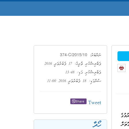
374-C/2015/10
ނަންބަރު:
ޕަބްލިޝްކުރި ތާރީޚު: 17 ފެބުރުވަރީ 2016
ޕަބްލިޝްކުރި ގަޑި: 13:48
ސުންގަޑި: 18 ފެބުރުވަރީ 2016 11:00
Tweet
Share
މުގެ
ހޯދާ
ތަށް