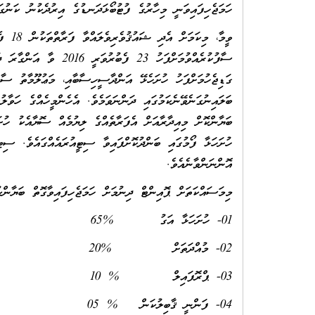
ހަމަޖެހިފައިވަނީ މިހާރުގެ ފުޓުބޯޅަދަނޑުގެ އިރުދެކުނު ކަނުގަ
ގަޑިޖެހުމަށްފަހު ހުށަހެޅޭ އަންދާސީހިސާބާއި، މަޢުލޫމާތު ސާފ
ބަޔާންކޮށް މިއިދާރާއަށް އެފަރާތެއްގެ ލިޔުމެއް ސޮޔާއެކު ހު
ހުށަހަޅާ ފޯމުގައި ބަންދުކޮށްފައިވާ ސިޓީއުރައެއްގައެވެ. ސި
އޮންނަންވާނެއެވެ.
މިމަސައްކަތަށް ޕޮއިންޓް ދިނުމަށް ހަމަޖެހިފައިވާގޮތް ބަޔާންކު
01- ހުށަހަޅާ އަގު %65
02- މުއްދަތަށް %20
03- ޕްރޮފައިލް % 10
04- ފަންނީ ޤާބިލުކަން % 05