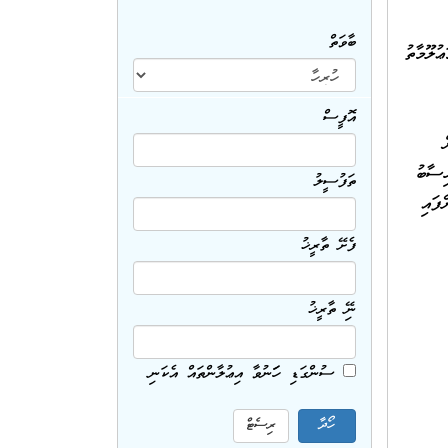
ބާވަތް
ުންސިލަށް ދުރުވެ މަޢުލޫމާތު
އޮފީސް
ަން
ިސާބު
ތަފުސީލު
ފައި
ފެށޭ ތާރީޚު
ނިމޭ ތާރީޚު
ސުންގަޑި ހަމަނުވާ އިޢުލާންތައް އެކަނި