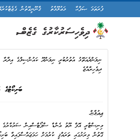
ފުރަތަމަ ޞަފްޙާ
މަޢުލޫމާތު
ޤާނޫނީގޮތުން ގެޒެޓްކުރެވ
ނިލަންދެއަތޮޅު އުތުރުބުރީ ނިލަންދޫ ކައުންސިލްގެ އިދާރާ
ދިވެހިރާއްޖެ
ބަށިކޯޓުގެ 
އިޢުލާން
މިނިސްޓްރީ އޮފް ޔޫތު އެންޑް ސްޕޯޓްސްއިން ސަރުކާރުގެ ސް
ގޮތުން މިރަށުގައި ތަރައްޤީ ކުރުމަށް ހަމަޖައްސާފައިވާ ބަށިކ