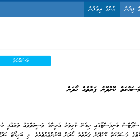
ޭ ލިޔުން
އާންމު އިޢުލާން
މަސައްކަތް
މަސައްކަތް ކޮށްދޭނެ ފަރާތެއް ހޯދަން
ޕޯޓްސް މެނިފެސްޓޯގައި ހިމެނޭ ކުޅިވަރު އެރީނާގެ ވަސީލަތްތައް ތަރައްޤީ ކުރު
ޯޓުގެ މަސައްކަތް ކޮށްދޭނެ ފަރާތެއް ހޯދަން ބޭނުންވެއްޖެއެވެ. މި ބަށިކޯޓު ހަދާގޮ