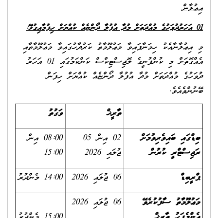
އިޢުލާން
01 އަހަރުދުވަހުގެ މުއްދަތަށް މުދާ އުފުލާ ދޯންޏެއް ކުއްޔަށް ހިފުމާއިގުޅޭ:
މި އިޢުލާނާއެކު ހިމަނާފައިވާ މަޢުލޫމާތު ކަރުދާހުގައިވާ މަޢުލޫމާތާއި
އެއްގޮތަށް މި ކުންފުނީގެ ލޮޖިސްޓިކްސް ކަންކަމުގައި 01 އަހަރު
ދުވަހުގެ މުއްދަތަށް މުދާ އުފުލާ ދޯންޏެއް ކުއްޔަށް ހިފަން
ބޭނުންވެއެވެ.
ތާރީޚް
ވަގުތު
ބިޑްގައި ބައިވެރިވުމަށް
02 އިން 05
08:00 އިން
ރަޖިސްޓްރީ ކުރުން
ޖުލައި 2026
15:00
ޕްރީބިޑް
06 ޖުލައި 2026
14:00 މެންދުރު
މަޢުލޫމާތު ސާފުކުރެވޭ
06 ޖުލައި 2026
އެންމެފަހު ތާރީޚް
15:00 މެންދުރު