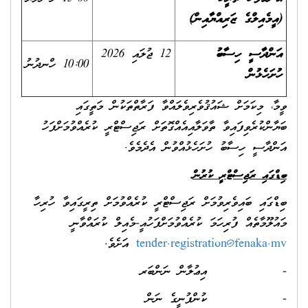
(އީމެއިލްގެ ޒަރިއްޔާއިން)
އަންދާސީ ހިސާބު
12 ޖުލައި 2026
10:00 ހްނދުނު
ހުށަހެޅުން
ވީމާ، މިކަމަށް ޝައުޤުވެރިވެލައްވާ ފަރާތްތަކުން މަތީގައި
ބަޔާންކުރެވިފައިވާ ތާވަލާއިއެއްގޮތަށް ރަޖިސްޓްރީ ކުރެއްވުމަށްފަހު
އަންދާސީ ހިސާބު ހުށަހެޅުއްވުން އެދެމެވެ.
ބިޑްގައި ރަޖިސްޓްރީ ކުރުން
ބިޑްގައި ބައިވެރިވުމަށް ރަޖިސްޓްރީ ކުރެއްވުމަށް ތިރީގައިވާ ހުރިހާ
މައުލޫމާތެއް ފުރިހަމަ ކުރެއްވުމަށްފަހުއީ-މެއިލް ކުރައްވާނީ
tender.registration@fenaka.mv
އަށެވެ.
- އިޢުލާން ނަންބަރ
- ކުންފުނީގެ ނަން