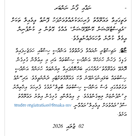
- ނަމާއި ފޯނު ނަންބަރ
މަތީގައިވާ މައުލޫމާތު ފުރިހަމަކުރެއްވުމަށްފަހު ފޮނުވާ އީމެއިލް ތަކަށް
"ރެޖިސްޓްރޭޝަން ކޮންފޮމޭޝަން" އެއްގެ ގޮތުން މި ކުންފުނިން
އީމެލް ކުރާނެ ވާހަކަދެއްނެވީމެވެ.
ނޯޓް:
ރަޖިސްޓްރީ ނުކުރައްވާ ފަރާތްތަކުގެ އަންދާސީ ހިސާބާއި ހަމަޖެހިފައިވާ
ގަޑީގެ ފަހުން ހުށަހެޅޭ އަންދާސީ ހިސާބުތައް އަދި މި އިޢުލާނާ ގުޅިގެން
ދޫކުރެވޭ މަޢުލޫމާތު ކަރުދާހުގައި ބަޔާންކޮށްފައިވާ ލިޔުންތައް ހުށަނާޅާ އަންދާސީ
ހިސާބުތައް ބަލައިނުގަނެވޭނެ ވާހަކަ މައުލޫމާތަށްޓަކައި ދެންނެވީމެވެ. އަދި ކޮންމެ
ވަގުތެއްގައި ވެސް އަންދާސީ ހިސާބުތައް ބާޠިލް ކުރުމުގެ ފުރިހަމަ އިޚްތިޔާރު
މި ކުންފުންޏަށް ލިބިގެންވެއެވެ. މި އިޢުލާނާއި ގުޅިގެން އިތުރު މަޢުލޫމާތު
ސާފު ކުރެއްވުމަށް އީމެއިލް ކުރައްވާނީ
tender.registration@fenaka.mv
އަށެވެ.
02 ޖުލައި 2026