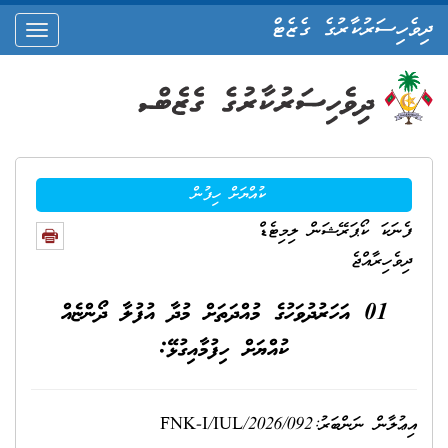
ދިވެހިސަރުކާރުގެ ގެޒެޓް
oggle
ation
ކުއްޔަށް ހިފުން
ފެނަކަ ކޯޕަރޭޝަން ލިމިޓެޑް
ދިވެހިރާއްޖެ
01 އަހަރުދުވަހުގެ މުއްދަތަށް މުދާ އުފުލާ ދޯންޏެއް
ކުއްޔަށް ހިފުމާއިގުޅޭ:
އިޢުލާން ނަންބަރު:FNK-I/IUL/2026/092