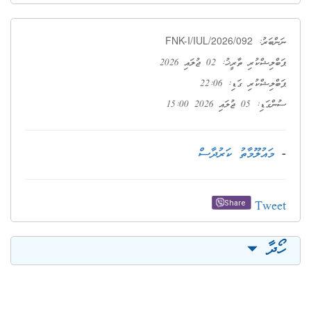
FNK-I/IUL/2026/092
ނަންބަރު:
ޕަބްލިޝްކުރި ތާރީޚު: 02 ޖުލައި 2026
ޕަބްލިޝްކުރި ގަޑި: 22:06
ސުންގަޑި: 05 ޖުލައި 2026 15:00
-
މައުލޫމާތު ކަރުދާސް
Tweet
Share
ހޯދާ