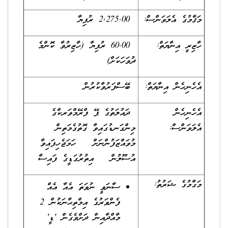
މަޤާމުގެ އެލަވަންސް:
2,275.00 ރުފިޔާ
ހާޒިރީ އިނާޔަތް:
60.00 ރުފިޔާ (ހާޒިރުވާ ކޮންމެ
ދުވަހަކަށް)
އެހެނިހެން އިނާޔަތް:
ބޭސްފަރުވާކުރުން
އެހެނިހެން
ދައުލަތުގެ ޕޭ ފްރޭމްވަރކްގެ
އެލަވަންސް:
މިންގަނޑުގައިވާ ގޮތުގެމަތިން
މުވައްޒަފުންނަށް ހަމަޖެހިފައިވާ
އުސޫލުން އިތުރުގަޑީގެ ފައިސާ
މަގާމުގެ ޝަރުތު:
ސާނަވީ ނުވަތަ އެއާ އެއް
ފެންވަރުގެ އިމްތިޙާނަކުން 2
މާއްދާއިން ދަށްވެގެން 'ޑީ'