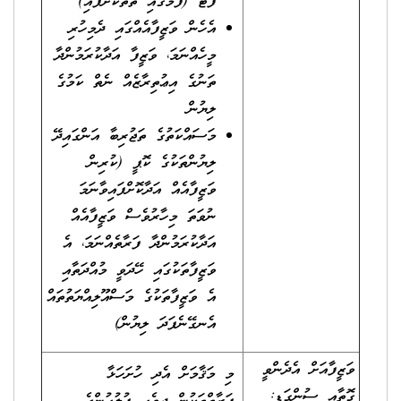
ފޮޓޯ (ފޯމުގައި ތަތްކޮށްފައި)
އެހެން ވަޒީފާއެއްގައި ދެމިހުރި
މީހެއްނަމަ، ވަޒީފާ އަދާކުރަމުންދާ
ތަނުގެ އިޢުތިރާޒެއް ނެތް ކަމުގެ
ލިޔުން
މަސައްކަތުގެ ތަޖުރިބާ އަންގައިދޭ
ލިޔުންތަކުގެ ކޮޕީ (ކުރިން
ވަޒީފާއެއް އަދާކޮށްފައިވާނަމަ
ނުވަތަ މިހާރުވެސް ވަޒީފާއެއް
އަދާކުރަމުންދާ ފަރާތެއްނަމަ، އެ
ވަޒީފާތަކުގައި ހޭދަވީ މުއްދަތާއި
އެ ވަޒީފާތަކުގެ މަސްއޫލިއްޔަތުތައް
އެނގޭނެފަދަ ލިޔުން)
ވަޒީފާއަށް އެދެންވީ
މި މަޤާމަށް އެދި ހުށަހަޅާ
ގޮތާއި ސުންގަޑި: