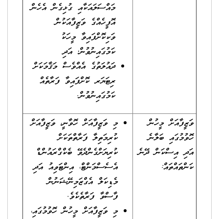
މައްސަލައަކާއި ގުޅިގެން އެހެން
އޮފީހެއްގެ ވަޒީފާއަކުން
ވަކިކޮށްފައިވާ މީހަކު
ކަމުގައިނުވުން؛ އަދި
ދައުލަތުގެ އެއްވެސް މަޤާމަކަށް
ރިޓަޔަރ ކޮށްފައިވާ ފަރާތެއް
ކަމުގައިނުވުން.
ވަޒީފާއަށް މީހުން
މި ވަޒީފާއަށް ހޮވާނީ، ވަޒީފާއަށް
ހޮވުމުގައި ބަލާނެ
ކުރިމަތިލާ ފަރާތްތަކަށް
އަދި އިސްކަން ދޭނެ
ކުރިޔަށްގެންދެވޭ ބެކްގްރައުންޑް
ކަންތައްތައް:
އެސެސްމަންޓް، އިންޓަވިއު އަދި
މެޑިކަލް އެގްޒަމިނޭޝަނުން
ފާސްވާ ފަރާތެކެވެ.
މި ވަޒީފާއަށް މީހުން ހޮވުމުގައި،