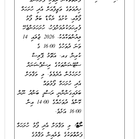
ފަރާތްތަކުން ދިވެހި ފުލުހުންގެ
ޚިދުމަތުގެ ވަޒީފާއަށް އެދި ހުށަހަޅާ
ފޯމާއި، ކުށުގެ ރެކޯޑް ބަލާ ފޯމު
ފުރިހަމަކުރުމަށްފަހު، ހުށަހަޅަންޖެހޭ
ލިޔުންތަކާއެކު، 2026 ޖުލައި 14
ވަނަ ދުވަހުގެ 16:00 ގެ
ކުރިން ގއ. އަތޮޅު ޕޮލިސް
ސްޓޭޝަންތަކުގެ ރިސެޕްޝަނަށް
ހުށަހެޅުން އެދެމެވެ. މި މަޤާމަށް
އެދި ހުށަހަޅާ ފޯމުތައް
ބަލައިގަންނާނީ ރަސްމީ ބަންދު ނޫން
ކޮންމެ ދުވަހެއްގެ 14:00 އިން
16:00 އަށެވެ.
ނޯޓް:
މި މަޤާމަށް އެދި ފޯމު ހުށަހަޅާ
ފަރާތްތަކުގެ ތެރެއިން މަޤާމުގެ