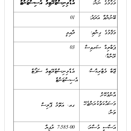
މަގާމުގެ ނަން:
އެޑްމިނިސްޓްރޭޓިވް އެސިސްޓަންޓް
ބޭނުންވާ އަދަދު:
01
މަޤާމުގެ ގިންތި:
ދާއިމީ
ޕަބްލިކް ސަރވިސް
03
ރޭންކް:
ޖޮބް މެޓްރިކްސް:
އެޑްމިނިސްޓްރޭޓިވް ސަޕޯޓް
އެސިސްޓަންޓް
އާންމުކޮށް
މަސައްކަތްކުރަންޖެހޭ
ގއ. އަތޮޅު ޕޮލިސް
ތަން:
އަސާސީ މުސާރަ:
7،585.00 ރުފިޔާ