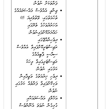
ފަރާތަކަށް ނުވުން؛
ޖިނާއީ އެއްވެސް މައްސަލައެއްގެ
ތުހުމަތުގައި، ވޭތުވެދިޔަ 05
އަަހަރުދުވަހުގެ ތެރޭގައި
ހައްޔަރުކޮށްފައިނުވުން؛
ދިވެހިރާއްޖޭގައި
ރަޖިސްޓަރީކޮށްފައިވާ އެއްވެސް
ސިޔާސީ ޕާޓީއެއްގެ
ރަޖިސްޓަރީގައިވާ މީހަކު
ކަމުގައި ނުވުން:
ދިވެހި ޚިދުމަތުގެ ވަޒީފާއިން
ވަކިކޮށްފައިވާ ފަރާތެއް ކަމުގައި
ނުވުން؛
އަޚްލާޤީ މައްސަލައަކާއި
ގުޅިގެން ނުވަތަ އެނޫންވެސް