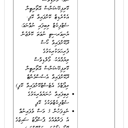
ނަމަ، މޯލްޑިވްސް
ކޮލިފިކޭޝަންސް އޮތޯރިޓީން
އެކްރެޑިޓް ކޮށްފައިވާ ކޮޕީ.
ސެޓްފިކެޓް ލިބިފައި ނުވާނަމަ،
ޔުނިވަރސިޓީ ނުވަތަ ކޮލެޖުން
ދޫކޮށްފައިވާ ކޯސް
ފުރިހަމަކުރިކަމުގެ
ލިޔުމާއެކު، މޯލްޑިވްސް
ކޮލިފިކޭޝަންސް އޮތޯރިޓީން
ދޫކޮށްފައިވާ އެސެސްމެންޓް
ރިޕޯޓްގެ އެޓެސްޓްކޮށްފައިވާ ކޮޕީ)
ލިބިފައިވާ ހުނަރުވެރިކަމުގެ
ސެޓްފިކެޓްތަކުގެ ކޮޕީ
ނެގިފަހުން 3 މަސް ވެފައިނުވާ
އެ ފަރާތެއްގެ ޕާސްޕޯޓު ސައިޒުގެ