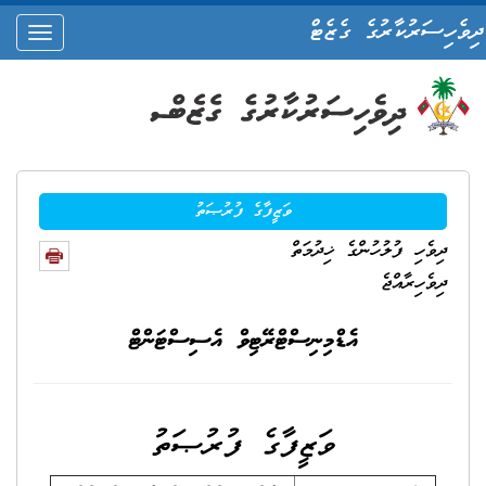
ދިވެހިސަރުކާރުގެ ގެޒެޓް
oggle
ation
ވަޒީފާގެ ފުރުޞަތު
ދިވެހި ފުލުހުންގެ ޚިދުމަތް
ދިވެހިރާއްޖެ
އެޑްމިނިސްޓްރޭޓިވް އެސިސްޓަންޓް
ވަޒީފާގެ ފުރުޞަތު