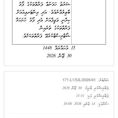
ޝަރުޠު ހަމަނުވާ ފަރާތްތަކުގެ ފޯމު
ބާޠިލުވާނެއެވެ. އަދި އިންޓަރވިއުއަށް
ކިޔާނީ ވަޒީފާއަށް އެދި ފޯމު ހުށަހަޅާ
ފަރާތްތަކުގެ ތެރެއިން
ޝޯޓްލިސްޓްކުރެވޭ ފަރާތްތަކަށެެވެ.
15 މުޙައްރަމް 1448
30 ޖޫން 2026
171-L1/IUL/2026/41
ނަންބަރު:
ޕަބްލިޝްކުރި ތާރީޚު: 30 ޖޫން 2026
ޕަބްލިޝްކުރި ގަޑި: 15:51
ސުންގަޑި: 14 ޖުލައި 2026 16:00