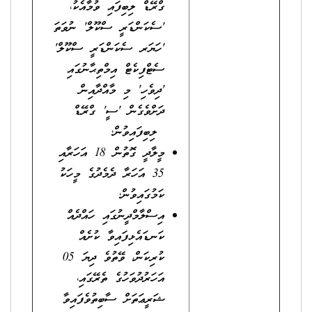
ގްރޭޑް ލިބިފައި ވުމާއެކު،
'ސެކަންޑަރީ ސްކޫލް' ނުވަތަ
'ހަޔަރ ސެކަންޑަރީ ސްކޫލް'
ސެޓްފިކެޓް އިމްތިޙާނުގައި
'ދިވެހި' މި މާއްދާއިން
ދަށްވެގެން 'ސީ' ގްރޭޑް
ލިބިފައިވުން؛
މީލާދީ ގޮތުން 18 އަހަރާއި
35 އަހަރާ ދެމެދުގެ މީހަކު
ކަމުގައިވުން؛
އިސްލާމްދީނުގައި ހައްދެއް
ކަނޑައެޅިފައިވާ ކުށެއް
ކުރިކަން، ވޭތުވެ ދިޔަ 05
އަހަރުދުވަހުގެ ތެރޭގައި،
ޝަރީޢަތަށް ސާބިތުވެފައިވާ