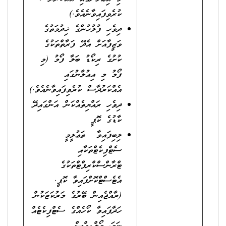
ކުރެވިފައިވާނެއެވެ.)
ދިވެހި ފުލުހުންގެ ޚިދުމަތުގެ
ވަޒީފާއަށް އެދޭ ފަރާތްތަކުގެ
ކުށުގެ ރިކޯޑު ބަލާ ފޯމު (މި
ފޯމު މި އިޢުލާނުގައި
އެއްކަރުދާސް ކުރެވިފައިވާނެއެވެ.)
ދިވެހި ރައްޔިތެއްކަން އަންގައިދޭ
ކާޑުގެ ކޮޕީ
ލިބިފައިވާ ތަޢުލީމީ
ސެޓްފިކެޓްތަކާއި
ޓްރާންސްކްރިޕްޓްތަކުގެ
އެޓެސްޓްކޮށްފައިވާ ކޮޕީ.
(ރާއްޖެއިން ބޭރުގެ މަރުކަޒަކުން
ހަދާފައިވާ ކޯހެއްގެ ސެޓްފިކެޓެއް