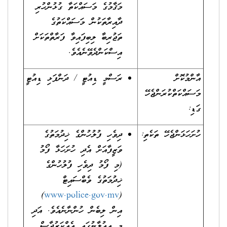
މަޤާމުގެ މަސައްކަތާ ގުޅުންހުރި
ދާއިރާތަކުން މަސައްކަތުގެ
ތަޖުރިބާ ލިބިފައިވާ ފަރާތްތަކަށް
އިސްކަންދެވޭނެއެވެ.
އާންމުކޮށް
ރަސްމީ ޑިއުޓީ / ދަންފަޅި ޑިއުޓީ
މަސައްކަތްކުރަންޖެހޭ
ގަޑި:
ހުށަހަޅަންޖެހޭ ތަކެތި:
ދިވެހި ފުލުހުންގެ ޚިދުމަތުގެ
ވަޒީފާއަށް އެދި ހުށަހަޅާ ފޯމު
(މި ފޯމު ދިވެހި ފުލުހުންގެ
ޚިދުމަތުގެ ވެބްސައިޓް
)
www.police.gov.mv
(
އިން ލިބެން ހުންނާނެއެވެ. އަދި
މި އިޢުލާނުގައި އެއްކަރުދާސް