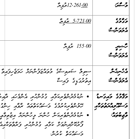
12,261
.00
ރުފިޔާ
5,721.00 ރުފިޔާ
155.00 ރުފިޔާ
ސިވިލް ސަރވިސްގެ މުވައްޒަފުންނަށް ހަމަޖެހިފައިވާ އުސޫލުން
އިތުރުގަޑީގެ ފައިސާ
ޑު
ނުކުޅެދުންތެރިކަމާއި ގުޅުންހުރި އެންމެހައި ދާއިރާތަކުން
ާއި
ހޭލުންތެރިކުރުމުގެ މަސައްކަތްތައް ރާވާއި ހިންގުން.
ނުކުޅެދުންތެރިކަން ހުންނަ މީހުންނަށް އިޖުތިމާޢީ ގޮތުން އެހީތެރިކަން
ފޯރުކޮށްދިނުމަށް ކަމާއި ގުޅުންހުރި ފަރާތްތަކާއިއެކު އެންމެހައި
މަސައްކަތް ކުރުން.