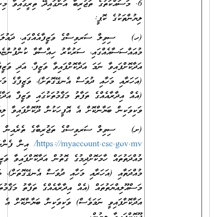
6. މަސައްކަތުގެ ތަޖުރިބާ އަންގައިދޭ ތިރީގައިވާ މިންގަނޑަށް ފެތޭ
ލިޔުންތަކުގެ ކޮޕީ:
(ހ) ސިވިލް ސަރވިސްގެ ވަޒީފާއެއްގައި، ދައުލަތުގެ
މުއައްސަސާއެއްގައި، ސަރުކާރު ހިއްސާވާ ކުންފުންޏެއްގައި ވަޒީފާ
އަދާކޮށްފައިވާ ނަމަ އަދާކޮށްފައިވާ ވަޒީފާ، އަދި ވަޒީފާގެ މުއްދަތާއި
(އަހަރާއި މަހާއި ދުވަސް އެނގޭގޮތަށް)، ވަޒީފާގެ މަސްއޫލިއްޔަތުތައް
(އެއް އިދާރާއެއްގެ ތަފާތު މަޤާމުތަކުގައި ވަޒީފާ އަދާކޮށްފައިވީ ނަމަވެސް)
ވަކިވަކިން ބަޔާންކޮށް އެ އޮފީހަކުން ދޫކޮށްފައިވާ ލިޔުން.
(ށ) ސިވިލް ސަރވިސްގެ ތަޖުރިބާގެ ތެރެއިން
https://myaccount.csc.gov.mv/
އިން ފެންނަންނެތް ތަޖުރިބާގެ
މުއްދަތުތައް ހާމަކޮށްދިމުގެ ގޮތުން އަދާކޮށްފައިވާ ވަޒީފާ، އަދި ވަޒީފާގެ
މުއްދަތާއި (އަހަރާއި މަހާއި ދުވަސް އެނގޭގޮތަށް)، ވަޒީފާގެ
މަސްއޫލިއްޔަތުތައް (އެއް އިދާރާއެއްގެ ތަފާތު މަޤާމުތަކުގައި ވަޒީފާ
އަދާކޮށްފައިވީ ނަމަވެސް) ވަކިވަކިން ބަޔާންކޮށް އެ އޮފީހަކުން