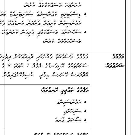
ކުރަންޖެހޭ މަސައްކަތްތައް ކުރުން.
ޑިސްއެބިލިޓީ ކައުންސިލުގެ ސެކްރިޓޭރިއެޓް ބެލެހެއްޓުމާއި
ކައުންސިލުން ކުރިއަށް ގެންދަން ކަނޑައަޅާ ޕްރޮގްރާމްތައް ހިންގުން.
ސެކްޝަންގެ މަސައްކަތާއި ގުޅިގެން ކުރަންޖެހޭ އެންމެހާ އިދާރީ
މަސައްކަތްތައް ކުރުން.
މަގާމުގެ މަސައްކަތާ ގުޅުންހުރި ދާއިރާއަކުން ދިވެހިރާއްޖޭގެ ޤައުމީ
ސަނަދުތަކުގެ އޮނިގަނޑުގެ ލެވެލް 7 ނުވަތަ 8 ގެ ޑިގްރީއެއް ނުވަތަ
ބެޗްލަރސް އޮނަރސް ޑިގްރީ ހާސިލްކޮށްފައިވުން
މަޤާމުގެ ތަޢުލީމީ ރޮނގުތައް:
ކައުންސެލިންގ
ސައިކޮލޮޖީ
ސޯޝަލް ވޯރކް