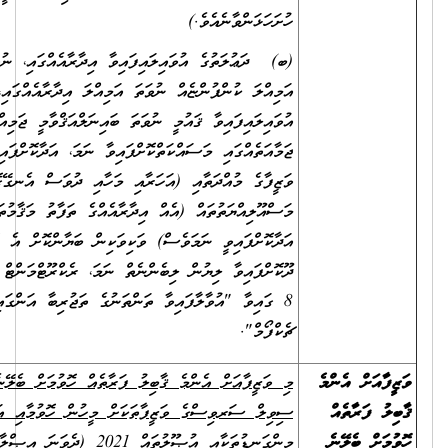
ހުށަހަޅަންވާނެއެވެ.)
(ބ) ދަޢުލަތުގެ އުވައިލައިފައިވާ އިދާރާއެއްގައި، ނުވަތަ އުވައިލައިފައިވާ
އަމިއްލަ ކުންފުންޏެއް ނުވަތަ އަމިއްލަ އިދާރާއެއްގައި، ނުވަތަ
އުވައިލައިފައިވާ ޤައުމީ ނުވަތަ ބައިނަލްއަޤްވާމީ ޖަމިއްޔާ ނުވަތަ
ޖަމާއަތެއްގައި މަސައްކަތްކޮށްފައިވާ ނަމަ، އަދާކޮށްފައިވާ ވަޒީފާ އަދި
ވަޒީފާގެ މުއްދަތާއި (އަހަރާއި މަހާއި ދުވަސް އެނގޭގޮތަށް)، ވަޒީފާގެ
މަސްއޫލިއްޔަތުތައް (އެއް އިދާރާއެއްގެ ތަފާތު މަޤާމުތަކުގައި ވަޒީފާ
އަދާކޮށްފައިވީ ނަމަވެސް) ވަކިވަކިން ބަޔާންކޮށް އެ އޮފީހަކުން
ދޫކޮށްފައިވާ ލިޔުން ލިބެންނެތް ނަމަ، ރެކްރޫޓްމަންޓް އުޞޫލުގެ ޖަދުވަލު
8 ގައިވާ "އުވާލާފައިވާ ތަންތަނުގެ ތަޖުރިބާ އަންގައިދޭ ރެފަރެންސް
ޗެކްފޯމް".
މި ވަޒީފާއަށް އެންމެ ޤާބިލު ފަރާތެއް ހޮވުމަށް ބެލޭނެ ކަންތައްތައް
ސިވިލް ސަރވިސްގެ ވަޒީފާތަކަށް މީހުން ހޮވުމާއި އައްޔަންކުރުމުގެ
މިންގަނޑުތަކާއި އުޞޫލުތައް 2021 (ދެވަނަ އިޞްލާޙު) ގެ 12 ވަނަ