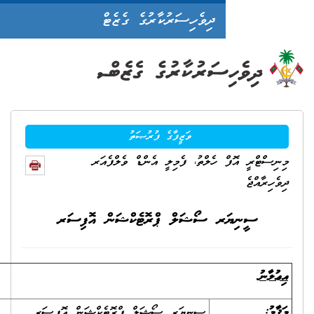
ދިވެހިސަރުކާރުގެ ގެޒެޓް
ވަޒީފާގެ ފުރުޞަތު
ހެލްތު، ފެމިލީ އެންޑް ވެލްފެއަރ
ރ ސޯޝަލް ޕްރޮޓެކްޝަން އޮފިސަރ
ސީނިޔަރ ސޯޝަލް ޕްރޮޓެކްޝަން އޮފިސަރ