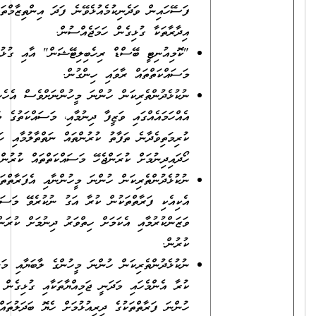
ފަސޭހައިން ވަދެނިކުމެއުޅެވޭނެ ފަދަ އިންތިޒާމްތައް ކަމާ ގުޅުންހުރި
އިދާރާތަކާ ގުޅިގެން ހަމަޖެއްސުން.
"ކޮމިއުނިޓީ ބޭސްޑް ރިހެބިލިޓޭޝަން" އާއި ގުޅުންހުރި އެންމެހައި
މަސައްކަތްތައް ރާވައި ހިންގުން.
ނުކުޅެދުންތެރިކަން ހުންނަ މީހުންނަށްވެސް އެހެންމީހުންނާ
އެއްހަމައެއްގައި ވަޒީފާ ދިނުމާއި، މަސައްކަތުގެ މާޙައުލުގައި
ކުރިމަތިވެދާނެ ތަފާތު ކުރުންތައް ނަތްތާލުމާއި ހަމަހަމަ ފުރުޞަތުތައް
ހޯދައިދިނުމަށް ކުރަންޖެހޭ މަސައްކަތްތައް ކުރުން.
ނުކުޅެދުންތެރިކަން ހުންނަ މީހުންނާއި އެފަރާތްތަކުގެ ލާބަޔަށް
އެކިއެކި ފަރާތްތަކުން ކުރާ އަގު ނުކުރެވޭ މަސައްކަތްތަކުގެ އަގު
ވަޒަންކުރުމާއި އެކަމަށް ހިތްވަރު ދިނުމަށް ކުރަންޖެހޭ މަސައްކަތްތައް
ކުރުން.
ނުކުޅެދުންތެރިކަން ހުންނަ މީހުންގެ ލާބަޔާއި މަންފާއަށް މަސައްކަތް
ކުރާ އެންމެހައި މަދަނީ ޖަމިއްޔާތަކާއި ގުޅިގެން ނުކުޅެދުންތެރިކަން
ހުންނަ ފަރާތްތަކުގެ ދިރިއުޅުމަށް ހެޔޮ ބަދަލުތައް ގެނައުމަށް