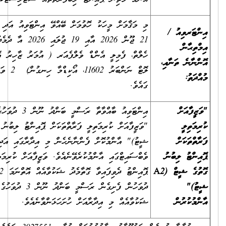
މި މަޤާމަށް މީހަކު ހޮވުމަށް ބޭއްވޭ އިންޓަވިއު އަދި އިމްތިޙާން އޮންނާނީ،
21 ޖޫން 2026 އާއި 19 ޖުލައި 2026 އާ ދެމެދު، މިނިސްޓްރީ އޮފް
ހެލްތް، ފެމިލީ އެންޑް ވެލްފެއަރ ( އުމަރު ޒާހިރު އޮފީސް އިމާރާތް،
ލޮޓް ނަންބަރު 11602، އޯކިޑްމާ ހިނގުން) 2 ވަނަ ފަންގިފިލާ
ގައެވެ.
އިންޓަވިއު ބާއްވާތާ ރަސްމީ ބަންދު ނޫން 3 ދުވަހުގެ ތެރޭގައި
"ވަޒީފާއަށް ކުރިމަތިލީ ފަރާތްތަކަށް ޕޮއިންޓު ލިބުނު ގޮތުގެ ޝީޓް (A2
ޝީޓު)" އާންމުކޮށް ފެންނާނެހެން މި އިދާރާގައި އަދި އިދާރާގެ
ވެބްސައިޓްގައި އާންމުކުރެވޭނެއެވެ. ވަޒީފާއަށް ކުރިމަތިލީ ފަރާތްތަކަށް
A
ޕޮއިންޓު ދެވިފައިވާ ގޮތާމެދު ޝަކުވާއެއް އޮތްނަމަ A2 ޝީޓު އާންމުކުރާ
ދުވަހުން ފެށިގެން ރަސްމީ ބަންދު ނޫން 3 ދުވަހުގެ ތެރޭގައި އެ
ޝަކުވާއެއް މި އިދާރާއަށް ހުށަހަޅަންވާނެއެވެ.