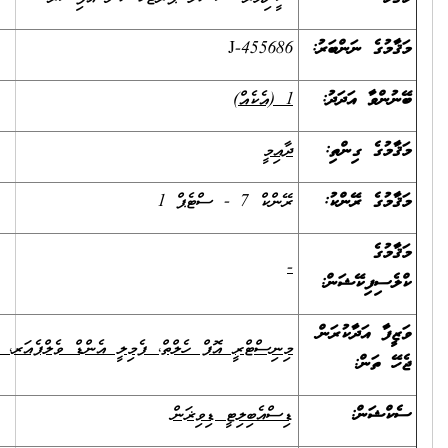
ު:
J-455686
1
(އެކެއް)
ދާއިމީ
ރޭންކް 7 - ސްޓެޕް 1
-
މިނިސްޓްރީ އޮފް ހެލްތް، ފެމިލީ އެންޑް ވެލްފެއަރ، ހުޅުމާލެ
ޑިސްއެބިލިޓީ ޑިވިޜަން