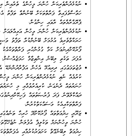
ނުކުޅެދުންތެރިކަން ހުންނަ މީހުންގެ ތެރެއިން އިތުރަށް
ހަވާސާވެފައިވާ ފަރާތްތަކަށް ބޭނުންވާ ތަފާތު އެހީތެރިކަމަށް އެކަށޭނަ
ޕްރޮގްރާމްތައް ރާވައި ހިންގުން.
ނުކުޅެދުންތެރިކަން ހުންނަ މީހުން އަމިއްލައަށް ހެލިފެލިވެ އަދި
ހަރަކާތްތެރިވެ އުޅުމަށް ބޭނުންކުރާ ތަފާތު ވަޞީލަތްތައް
ފޯރުކޮށްދިނުމަށް ކަމާ ގުޅުންހުރި ފަރާތްތަކާއެކު މަސައްކަތްކޮށް
އެފަދަ ތަކެތި ލިބޭނެ އިންތިޒާމް ހަމަޖެއްސުން.
މުޖުތަމަޢުގައި ދިރިއުޅޭ އެހެން އަފްރާދުންނެކޭ އެއްފަދައިން ތަފާތު
ކުރުމެއް ނެތި ނުކުޅެދުންތެރިކަން ހުންނަ މީހުންނަށް ލިބިފައިވާ
ހުނަރުތައް ދެނެގަނެ، ކުރިއެރުވުމާއި މި ހުނަރުތައް އާންމުކޮށް
ދައްކާލެވޭނެ ފަދަ ފުރުޞަތުތައް ފަހިކޮށްދިނުމުގައި އެކިއެކި
ފަރާތްތަކާއިއެކު މަސައްކަތްކުރުން.
ޒަރޫރީ ޙިދުމަތްތައް ފޯރުކޮށްދޭ ހުރިހާ ތަނެއްގައި ނުކުޅެދުންތެރިކަން
ހުންނަ މީހުންނަށް ތަކުލީފް އުފުލަން ނުޖެހޭގޮތަށް ފަސޭހަކަމާއިއެކު
ހިދުމަތް ލިބޭނެގޮތް ކަށަވަރުކުރުމާއި އެފަރާތްތަކަށް އާންމު ތަންތަނަށް