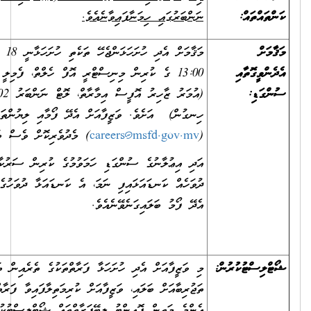
ނަންބަރުގައި ހިމަނާފައިވާނެއެވެ.
މަޤާމަށް އެދި ހުށަހަޅަންޖެހޭ ތަކެތި ހުށަހަޅާނީ 18 ޖޫން 2026 ގެ
13:00 ގެ ކުރިން މިނިސްޓްރީ އޮފް ހެލްތް، ފެމިލީ އެންޑް ވެލްފެއަރ
(އުމަރު ޒާހިރު އޮފީސް އިމާރާތް، ލޮޓް ނަންބަރު 11602، އޯކިޑްމާ
ހިނގުން) އަށެވެ. ވަޒީފާއަށް އެދޭ ފޯމާއި ލިޔުންތައް އީ-މެއިލް
(
careers@msfd.gov.mv
) މެދުވެރިކޮށް ވެސް ބަލައިގަނެވޭނެއެވެ.
އަދި އިޢުލާނުގެ ސުންގަޑި ހަމަވުމުގެ ކުރިން ސަރުކާރުން އަލަށް ބަންދު
ދުވަހެއް ކަނޑައަޅައިފި ނަމަ، އެ ކަނޑައަޅާ ދުވަހުގެ އަދަދަށް ވަޒީފާއަށް
އެދޭ ފޯމު ބަލައިގަނެވޭނެއެވެ.
ް:
މި ވަޒީފާއަށް އެދި ހުށަހަޅާ ފަރާތްތަކުގެ ތެރެއިން ތަޢުލީމީ ފެންވަރާއި
ތަޖުރިބާއަށް ބަލައި، ވަޒީފާއަށް ކުރިމަތިލާފައިވާ ފަރާތްތަކުގެ ތެރެއިން
އެންމެ މަތިން ޕޮއިންޓު ލިބޭފަރާތްތައް ޝޯޓްލިސްޓުކުރެވޭނެއެވެ.