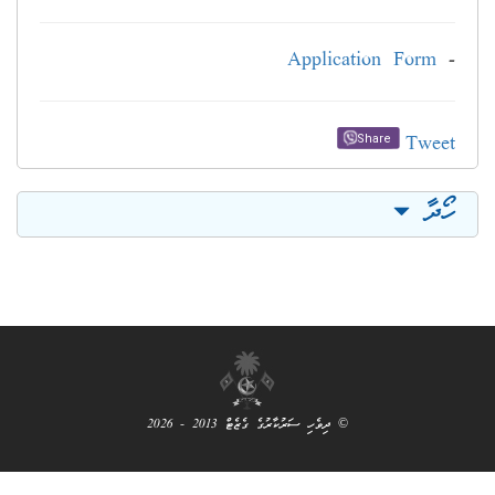
Applica
© ދިވެހި ސަރުކާރުގެ ގެޒެޓް 2013 - 2026