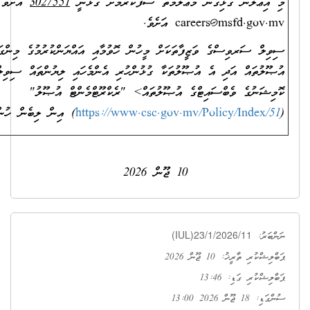
ިގެން މަޢުލޫމާތު ސާފުކުރުމަށް ގުޅާނީ
3027551
އަށެވެ. އީ-މެއިލް ކުރާނީ
careers@
އަށެވެ.
ެ ވަޒީފާތަކަށް މީހުން ހޮވުމާއި އައްޔަންކުރުމުގެ މިންގަނޑުތަކާއި
 އެ އުޞޫލުތަކާ ގުޅުންހުރި އެންމެހައި ލިޔުންތައް ސިވިލް ސަރވިސް
ސައިޓްގެ އުޞޫލުތައް> "ރެކްރޫޓްމެންޓް އުޞޫލު"
https://www.csc.gov.mv/Poli
) އިން ލިބެން ހުންނާނެއެވެ.
10 ޖޫން 2026
(IUL)23/1/
202