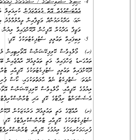
ސިވިލް ސަރވިސްއަށް / ސަރުކާރަށް ޚިދުމަތްކުރުމުގެ
އެއްބަސްވުމެއް އޮތް މުވައްޒަފުން
ކުރިމަތިލާ މަޤާމަށް ހޮވިއްޖެ
ނަމަ، އަދާކުރަމުންދާ ވަޒީފާއިން ވީއްލުމާމެދު އިއުތިރާޒެއްނެތްކަމަށް،
ވަޒީފާ އަދާކުރާ އޮފީހުން ދޫކޮށްފައިވާ ލިޔުން.
ލިބިފައިވާ ތަޢުލީމީ ސެޓުފިކެޓުތަކުގެ ކޮޕީ؛
(ހ) މޯލްޑިވްސް ކޮލިފިކޭޝަންސް އޮތޯރިޓީއިން ލެވަލް ކަނޑައަޅައި
ތައްގަނޑު ޖަހާފައިވާ، މަތީ ތަޢުލީމުދޭ ރާއްޖެއިން ބޭރުގެ މަރުކަޒަކުން
ދޫކޮށްފައިވާ ތަޢުލީމީ ސެޓުފިކެޓުތަކުގެ ކޮޕީއާއި ޓްރާންސްކްރިޕްޓުގެ ކޮޕީ؛
ނުވަތަ: ސެޓްފިކެޓު ނެތް ޙާލަތްތަކުގައި، ކޯސް ފުރިހަމަކުރިކަމުގެ
ލިޔުމުގެ ކޮޕީއާއި، މޯލްޑިވްސް ކޮލިފިކޭޝަންސް އޮތޯރިޓީން ދޫކޮށްފައިވާ
އެސެސްމަންޓް ރިޕޯޓްގެ ކޮޕީ އަދި ޓްރާންސްކްރިޕްޓްގެ ކޮޕީ
(ށ) ރާއްޖޭގެ މަތީ ތައުލީމުދޭ މަރުކަޒަކުން ދޫކޮށްފައިވާ ތައުލީމީ
ސެޓުފިކެޓުތަކުގެ ކޮޕީއާއި ޓްރާންސްކްރިޕްޓްގެ ކޮޕީ؛ ނުވަތަ ކޯސް
ފުރިހަމަކުރިކަމުގެ ލިޔުމުގެ ކޮޕީއާއި ޓްރާންސްކްރިޕްޓްގެ ކޮޕީ.