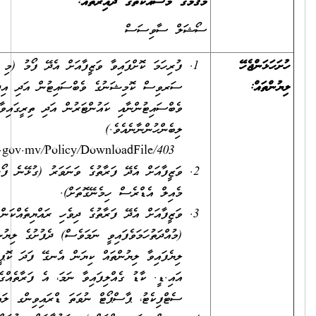
މަޤާމުގެ މަސައްކަތުގެ ދާއިރާތައް:
ސޯޝަލް ސާވިސަސް
ފުރިހަމަ ކޮށްފައިވާ ވަޒީފާއަށް އެދޭ ފޯމު (މި ފޯމު ސިވިލް
ސަރވިސް ކޮމިޝަނުގެ ވެބްސައިޓުން އަދި އިދާރާގެ
ވެބްސައިޓުންނާއި ކައުންޓަރުން އަދި ތިރީގައިވާ ލިންކުން
ލިބެންހުންނާނެއެވެ.)
https://www.csc.gov.mv/Policy/DownloadFile/403
ވަޒީފާއަށް އެދޭ ފަރާތުގެ ވަނަވަރު (ގުޅޭނެ ފޯނު ނަންބަރާއި އީ-
މެއިލް އެޑްރެސް ހިމެނޭގޮތަށް).
ވަޒީފާއަށް އެދޭ ފަރާތުގެ ދިވެހި ރައްޔިތެއްކަން އަންގައިދޭ ކާޑުގެ
(މުއްދަތުހަމަވެފައިވީ ނަމަވެސް) ދެފުށުގެ ލިޔުންތައް ފެންނަ،
ލިޔެފައިވާ ލިޔުންތައް ކިޔަން އެނގޭ ފަދަ ކޮޕީއެއް. ނުވަތަ
އައި.ޑީ. ކާޑު ގެއްލިފައިވާ ނަމަ، އެ ފަރާތެއްގެ އުފަންދުވަހުގެ
ސެޓްފިކެޓު، ޕާސްޕޯޓް ނުވަތަ ޑްރައިވިންގ ލައިސަންސް.