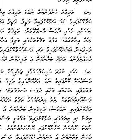
ދޫކޮށްފައިވާ ލިޔުން.
(ނ) އަމިއްލަ ކުންފުންޏެއް ނުވަތަ އަމިއްލަ އިދާރާއެއްގައި ވަޒީފާ
އަދާކޮށްފައިވާ ނަމަ އަދާކޮށްފައިވާ ވަޒީފާ، ވަޒީފާ އަދާކުރި މުއްދަތާއި
(އަހަރާއި މަހާއި ދުވަސް އެނގޭގޮތަށް)، ވަޒީފާގެ މަސްއޫލިއްޔަތުތައް
(އެއް އިދާރާއެއްގެ ތަފާތު މަޤާމުތަކުގައި ވަޒީފާ އަދާކޮށްފައިވީ ނަމަވެސް)
ވަކިވަކިން ބަޔާންކޮށްފައިވާ އަދި މަސައްކަތްކޮށްފައިވާ ތަނުގެ
މުވައްޒަފުންގެ އަދަދު ބަޔާންކޮށް އެ އޮފީހަކުން ދޫކޮށްފައިވާ ލިޔުން.
(ރ) ޤައުމީ ނުވަތަ ބައިނަލްއަޤުވާމީ ޖަމްއިއްޔާ ނުވަތަ ޖަމާއަތެއްގައި
މަސައްކަތް ކޮށްފައިވާ ނަމަ، އަދާކޮށްފައިވާ ވަޒީފާ، އަދި ވަޒީފާ އަދާކުރި
މުއްދަތާއި (އަހަރާއި މަހާއި ދުވަސް އެނގޭގޮތަށް)، ވަޒީފާގެ
މަސްއޫލިއްޔަތުތައް (އެއް އިދާރާއެއްގެ ތަފާތު މަޤާމުތަކުގައި ވަޒީފާ
އަދާކޮށްފައިވީ ނަމަވެސް) ވަކިވަކިން ބަޔާންކޮށް އެ ތަނަކުން ދޫކޮށްފައިވާ
ލިޔުން (މި ލިޔުމުގައި އަދާކޮށްފައިވާ މަޤާމަކީ މުސާރަދެވޭ މަޤާމެއްކަން
ނުވަތަ ނޫންކަން ބަޔާންކޮށްފައި އޮންނަންވާނެއެވެ. ނުވަތަ ބަދަލުގައި
އެކަން ބަޔާންކޮށް އެ ތަނަކުން ދޫކޮށްފައިވާ ރަސްމީ ލިޔުމެއް